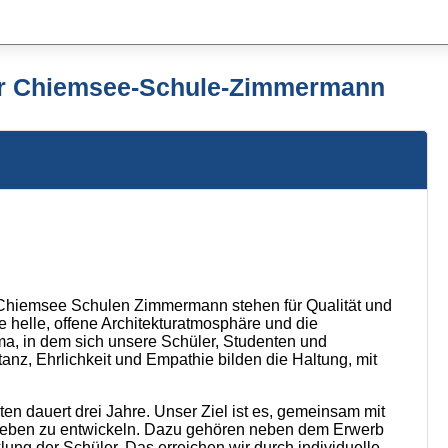
der Chiemsee-Schule-Zimmermann
Chiemsee Schulen Zimmermann stehen für Qualität und
 helle, offene Architekturatmosphäre und die
a, in dem sich unsere Schüler, Studenten und
nz, Ehrlichkeit und Empathie bilden die Haltung, mit
n dauert drei Jahre. Unser Ziel ist es, gemeinsam mit
fsleben zu entwickeln. Dazu gehören neben dem Erwerb
klung der Schüler. Das erreichen wir durch individuelle