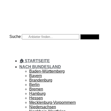
Zum
Inhalt
springen
Suche
Suche
🏠 STARTSEITE
NACH BUNDESLAND
Baden-Württemberg
Bayern
Brandenburg
Berlin
Bremen
Hamburg
Hessen
Mecklenburg-Vorpommern
Niedersachsen