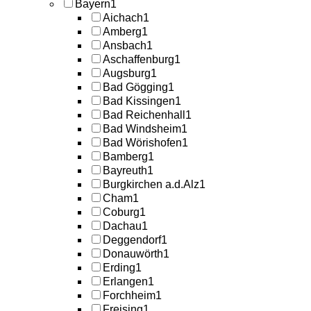
Bayern
1
Aichach
1
Amberg
1
Ansbach
1
Aschaffenburg
1
Augsburg
1
Bad Gögging
1
Bad Kissingen
1
Bad Reichenhall
1
Bad Windsheim
1
Bad Wörishofen
1
Bamberg
1
Bayreuth
1
Burgkirchen a.d.Alz
1
Cham
1
Coburg
1
Dachau
1
Deggendorf
1
Donauwörth
1
Erding
1
Erlangen
1
Forchheim
1
Freising
1