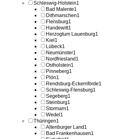
Schleswig-Holstein
1
Bad Malente
1
Dithmarschen
1
Flensburg
1
Handewitt
1
Herzogtum Lauenburg
1
Kiel
1
Lübeck
1
Neumünster
1
Nordfriesland
1
Ostholstein
1
Pinneberg
1
Plön
1
Rendsburg-Eckernförde
1
Schleswig-Flensburg
1
Segeberg
1
Steinburg
1
Stormarn
1
Wedel
1
Thüringen
1
Altenburger Land
1
Bad Frankenhausen
1