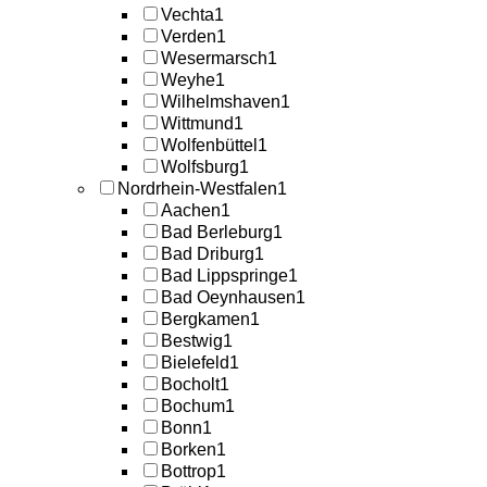
Vechta
1
Verden
1
Wesermarsch
1
Weyhe
1
Wilhelmshaven
1
Wittmund
1
Wolfenbüttel
1
Wolfsburg
1
Nordrhein-Westfalen
1
Aachen
1
Bad Berleburg
1
Bad Driburg
1
Bad Lippspringe
1
Bad Oeynhausen
1
Bergkamen
1
Bestwig
1
Bielefeld
1
Bocholt
1
Bochum
1
Bonn
1
Borken
1
Bottrop
1