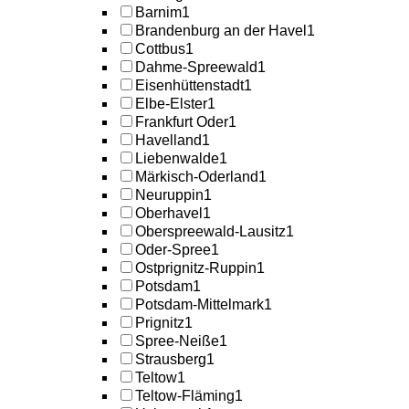
Barnim
1
Brandenburg an der Havel
1
Cottbus
1
Dahme-Spreewald
1
Eisenhüttenstadt
1
Elbe-Elster
1
Frankfurt Oder
1
Havelland
1
Liebenwalde
1
Märkisch-Oderland
1
Neuruppin
1
Oberhavel
1
Oberspreewald-Lausitz
1
Oder-Spree
1
Ostprignitz-Ruppin
1
Potsdam
1
Potsdam-Mittelmark
1
Prignitz
1
Spree-Neiße
1
Strausberg
1
Teltow
1
Teltow-Fläming
1