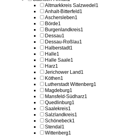
Altmarkkreis Salzwedel
1
Anhalt-Bitterfeld
1
Aschersleben
1
Börde
1
Burgenlandkreis
1
Dessau
1
Dessau-Roßlau
1
Halberstadt
1
Halle
1
Halle Saale
1
Harz
1
Jerichower Land
1
Köthen
1
Lutherstadt Wittenberg
1
Magdeburg
1
Mansfeld-Südharz
1
Quedlinburg
1
Saalekreis
1
Salzlandkreis
1
Schönebeck
1
Stendal
1
Wittenberg
1