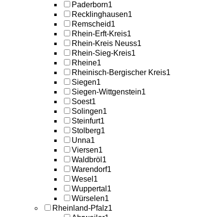
Paderborn
1
Recklinghausen
1
Remscheid
1
Rhein-Erft-Kreis
1
Rhein-Kreis Neuss
1
Rhein-Sieg-Kreis
1
Rheine
1
Rheinisch-Bergischer Kreis
1
Siegen
1
Siegen-Wittgenstein
1
Soest
1
Solingen
1
Steinfurt
1
Stolberg
1
Unna
1
Viersen
1
Waldbröl
1
Warendorf
1
Wesel
1
Wuppertal
1
Würselen
1
Rheinland-Pfalz
1