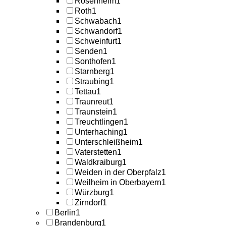
Rosenheim
1
Roth
1
Schwabach
1
Schwandorf
1
Schweinfurt
1
Senden
1
Sonthofen
1
Starnberg
1
Straubing
1
Tettau
1
Traunreut
1
Traunstein
1
Treuchtlingen
1
Unterhaching
1
Unterschleißheim
1
Vaterstetten
1
Waldkraiburg
1
Weiden in der Oberpfalz
1
Weilheim in Oberbayern
1
Würzburg
1
Zirndorf
1
Berlin
1
Brandenburg
1