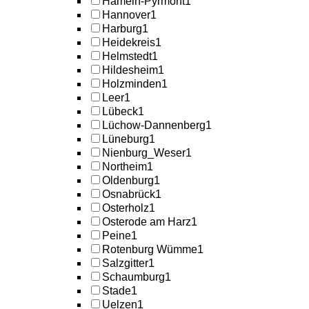
Hameln-Pyrmont
1
Hannover
1
Harburg
1
Heidekreis
1
Helmstedt
1
Hildesheim
1
Holzminden
1
Leer
1
Lübeck
1
Lüchow-Dannenberg
1
Lüneburg
1
Nienburg_Weser
1
Northeim
1
Oldenburg
1
Osnabrück
1
Osterholz
1
Osterode am Harz
1
Peine
1
Rotenburg Wümme
1
Salzgitter
1
Schaumburg
1
Stade
1
Uelzen
1