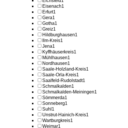
Eichsfeld
1
Eisenach
1
Erfurt
1
Gera
1
Gotha
1
Greiz
1
Hildburghausen
1
Ilm-Kreis
1
Jena
1
Kyffhäuserkreis
1
Mühlhausen
1
Nordhausen
1
Saale-Holzland-Kreis
1
Saale-Orla-Kreis
1
Saalfeld-Rudolstadt
1
Schmalkalden
1
Schmalkalden-Meiningen
1
Sömmerda
1
Sonneberg
1
Suhl
1
Unstrut-Hainich-Kreis
1
Wartburgkreis
1
Weimar
1