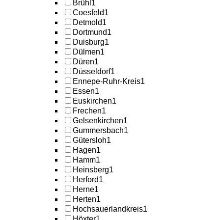
Brühl
1
Coesfeld
1
Detmold
1
Dortmund
1
Duisburg
1
Dülmen
1
Düren
1
Düsseldorf
1
Ennepe-Ruhr-Kreis
1
Essen
1
Euskirchen
1
Frechen
1
Gelsenkirchen
1
Gummersbach
1
Gütersloh
1
Hagen
1
Hamm
1
Heinsberg
1
Herford
1
Herne
1
Herten
1
Hochsauerlandkreis
1
Höxter
1