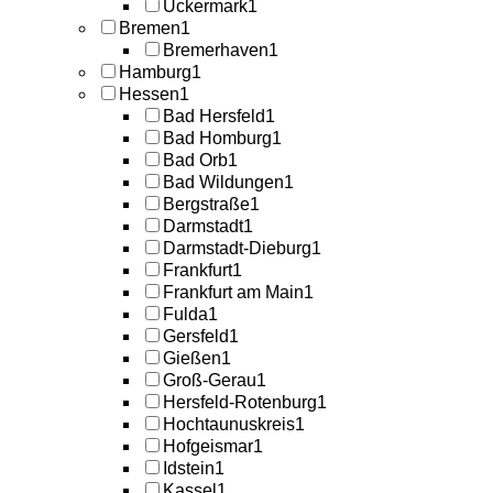
Uckermark
1
Bremen
1
Bremerhaven
1
Hamburg
1
Hessen
1
Bad Hersfeld
1
Bad Homburg
1
Bad Orb
1
Bad Wildungen
1
Bergstraße
1
Darmstadt
1
Darmstadt-Dieburg
1
Frankfurt
1
Frankfurt am Main
1
Fulda
1
Gersfeld
1
Gießen
1
Groß-Gerau
1
Hersfeld-Rotenburg
1
Hochtaunuskreis
1
Hofgeismar
1
Idstein
1
Kassel
1