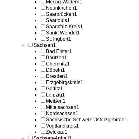
Merzig-Wadern
1
Neunkirchen
1
Saarbrücken
1
Saarlouis
1
Saarpfalz-Kreis
1
Sankt Wendel
1
St. Ingbert
1
Sachsen
1
Bad Elster
1
Bautzen
1
Chemnitz
1
Döbeln
1
Dresden
1
Erzgebirgskreis
1
Görlitz
1
Leipzig
1
Meißen
1
Mittelsachsen
1
Nordsachsen
1
Sächsische Schweiz-Osterzgebirge
1
Vogtlandkreis
1
Zwickau
1
Sachsen-Anhalt
1