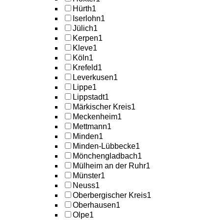
Hürth
1
Iserlohn
1
Jülich
1
Kerpen
1
Kleve
1
Köln
1
Krefeld
1
Leverkusen
1
Lippe
1
Lippstadt
1
Märkischer Kreis
1
Meckenheim
1
Mettmann
1
Minden
1
Minden-Lübbecke
1
Mönchengladbach
1
Mülheim an der Ruhr
1
Münster
1
Neuss
1
Oberbergischer Kreis
1
Oberhausen
1
Olpe
1