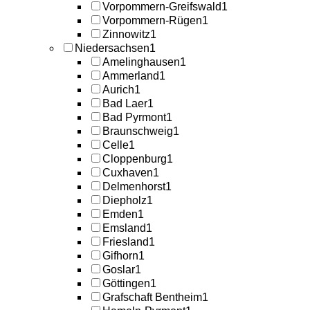
Vorpommern-Greifswald
1
Vorpommern-Rügen
1
Zinnowitz
1
Niedersachsen
1
Amelinghausen
1
Ammerland
1
Aurich
1
Bad Laer
1
Bad Pyrmont
1
Braunschweig
1
Celle
1
Cloppenburg
1
Cuxhaven
1
Delmenhorst
1
Diepholz
1
Emden
1
Emsland
1
Friesland
1
Gifhorn
1
Goslar
1
Göttingen
1
Grafschaft Bentheim
1