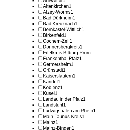
Ahrweiler
1
Altenkirchen
1
Alzey-Worms
1
Bad Dürkheim
1
Bad Kreuznach
1
Bernkastel-Wittlich
1
Birkenfeld
1
Cochem-Zell
1
Donnersbergkreis
1
Eifelkreis Bitburg-Prüm
1
Frankenthal Pfalz
1
Germersheim
1
Grünstadt
1
Kaiserslautern
1
Kandel
1
Koblenz
1
Kusel
1
Landau in der Pfalz
1
Landstuhl
1
Ludwigshafen am Rhein
1
Main-Taunus-Kreis
1
Mainz
1
Mainz-Bingen
1