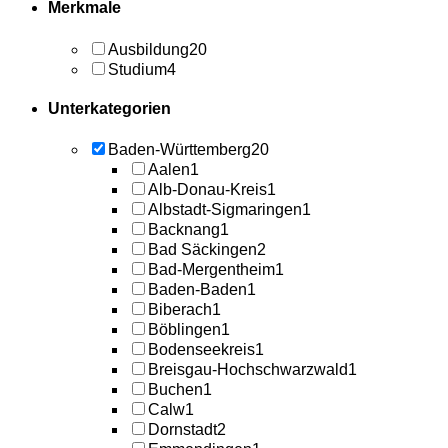
Merkmale
Ausbildung
20
Studium
4
Unterkategorien
Baden-Württemberg
20
Aalen
1
Alb-Donau-Kreis
1
Albstadt-Sigmaringen
1
Backnang
1
Bad Säckingen
2
Bad-Mergentheim
1
Baden-Baden
1
Biberach
1
Böblingen
1
Bodenseekreis
1
Breisgau-Hochschwarzwald
1
Buchen
1
Calw
1
Dornstadt
2