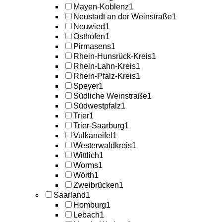
Mayen-Koblenz
1
Neustadt an der Weinstraße
1
Neuwied
1
Osthofen
1
Pirmasens
1
Rhein-Hunsrück-Kreis
1
Rhein-Lahn-Kreis
1
Rhein-Pfalz-Kreis
1
Speyer
1
Südliche Weinstraße
1
Südwestpfalz
1
Trier
1
Trier-Saarburg
1
Vulkaneifel
1
Westerwaldkreis
1
Wittlich
1
Worms
1
Wörth
1
Zweibrücken
1
Saarland
1
Homburg
1
Lebach
1