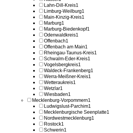
Lahn-Dill-Kreis
1
Limburg-Weilburg
1
Main-Kinzig-Kreis
1
Marburg
1
Marburg-Biedenkopf
1
Odenwaldkreis
1
Offenbach
1
Offenbach am Main
1
Rheingau-Taunus-Kreis
1
Schwalm-Eder-Kreis
1
Vogelsbergkreis
1
Waldeck-Frankenberg
1
Werra-Meißner-Kreis
1
Wetteraukreis
1
Wetzlar
1
Wiesbaden
1
Mecklenburg-Vorpommern
1
Ludwigslust-Parchim
1
Mecklenburgische Seenplatte
1
Nordwestmecklenburg
1
Rostock
1
Schwerin
1