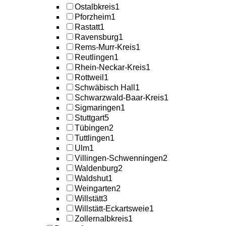
Ostalbkreis
1
Pforzheim
1
Rastatt
1
Ravensburg
1
Rems-Murr-Kreis
1
Reutlingen
1
Rhein-Neckar-Kreis
1
Rottweil
1
Schwäbisch Hall
1
Schwarzwald-Baar-Kreis
1
Sigmaringen
1
Stuttgart
5
Tübingen
2
Tuttlingen
1
Ulm
1
Villingen-Schwenningen
2
Waldenburg
2
Waldshut
1
Weingarten
2
Willstätt
3
Willstätt-Eckartsweie
1
Zollernalbkreis
1