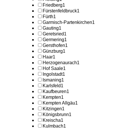
Friedberg
1
Fürstenfeldbruck
1
Fürth
1
Garmisch-Partenkirchen
1
Gauting
1
Geretsried
1
Germering
1
Gersthofen
1
Günzburg
1
Haar
1
Herzogenaurach
1
Hof Saale
1
Ingolstadt
1
Ismaning
1
Karlsfeld
1
Kaufbeuren
1
Kempten
1
Kempten Allgäu
1
Kitzingen
1
Königsbrunn
1
Kreischa
1
Kulmbach
1