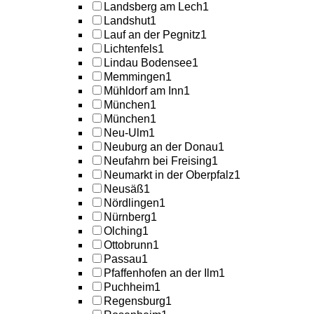
Landsberg am Lech
1
Landshut
1
Lauf an der Pegnitz
1
Lichtenfels
1
Lindau Bodensee
1
Memmingen
1
Mühldorf am Inn
1
München
1
München
1
Neu-Ulm
1
Neuburg an der Donau
1
Neufahrn bei Freising
1
Neumarkt in der Oberpfalz
1
Neusäß
1
Nördlingen
1
Nürnberg
1
Olching
1
Ottobrunn
1
Passau
1
Pfaffenhofen an der Ilm
1
Puchheim
1
Regensburg
1