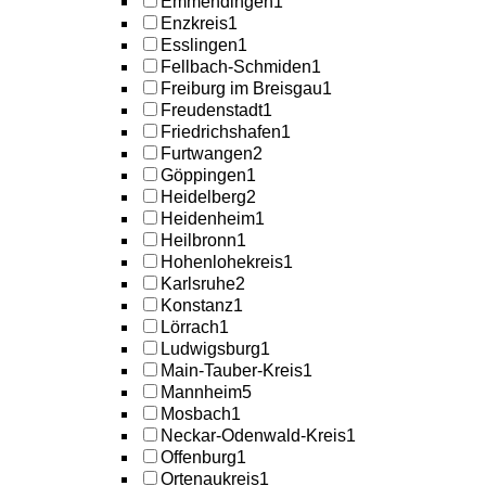
Emmendingen
1
Enzkreis
1
Esslingen
1
Fellbach-Schmiden
1
Freiburg im Breisgau
1
Freudenstadt
1
Friedrichshafen
1
Furtwangen
2
Göppingen
1
Heidelberg
2
Heidenheim
1
Heilbronn
1
Hohenlohekreis
1
Karlsruhe
2
Konstanz
1
Lörrach
1
Ludwigsburg
1
Main-Tauber-Kreis
1
Mannheim
5
Mosbach
1
Neckar-Odenwald-Kreis
1
Offenburg
1
Ortenaukreis
1