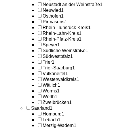
Neustadt an der Weinstraße
1
Neuwied
1
Osthofen
1
Pirmasens
1
Rhein-Hunsrück-Kreis
1
Rhein-Lahn-Kreis
1
Rhein-Pfalz-Kreis
1
Speyer
1
Südliche Weinstraße
1
Südwestpfalz
1
Trier
1
Trier-Saarburg
1
Vulkaneifel
1
Westerwaldkreis
1
Wittlich
1
Worms
1
Wörth
1
Zweibrücken
1
Saarland
1
Homburg
1
Lebach
1
Merzig-Wadern
1