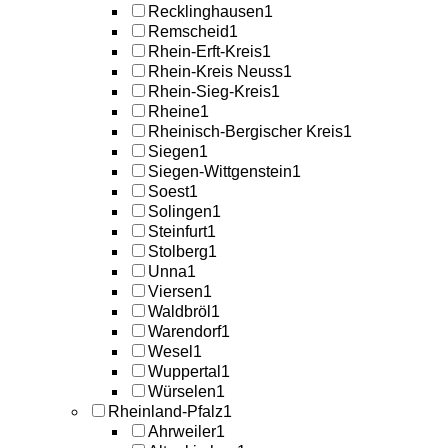
Recklinghausen
1
Remscheid
1
Rhein-Erft-Kreis
1
Rhein-Kreis Neuss
1
Rhein-Sieg-Kreis
1
Rheine
1
Rheinisch-Bergischer Kreis
1
Siegen
1
Siegen-Wittgenstein
1
Soest
1
Solingen
1
Steinfurt
1
Stolberg
1
Unna
1
Viersen
1
Waldbröl
1
Warendorf
1
Wesel
1
Wuppertal
1
Würselen
1
Rheinland-Pfalz
1
Ahrweiler
1