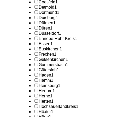
Coesfeld
1
Detmold
1
Dortmund
1
Duisburg
1
Dülmen
1
Düren
1
Düsseldorf
1
Ennepe-Ruhr-Kreis
1
Essen
1
Euskirchen
1
Frechen
1
Gelsenkirchen
1
Gummersbach
1
Gütersloh
1
Hagen
1
Hamm
1
Heinsberg
1
Herford
1
Herne
1
Herten
1
Hochsauerlandkreis
1
Höxter
1
Hürth
1