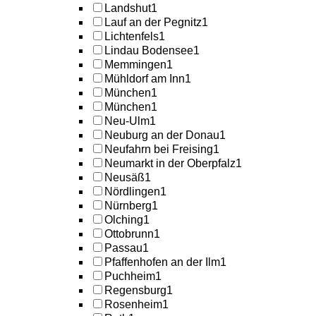
Landshut
1
Lauf an der Pegnitz
1
Lichtenfels
1
Lindau Bodensee
1
Memmingen
1
Mühldorf am Inn
1
München
1
München
1
Neu-Ulm
1
Neuburg an der Donau
1
Neufahrn bei Freising
1
Neumarkt in der Oberpfalz
1
Neusäß
1
Nördlingen
1
Nürnberg
1
Olching
1
Ottobrunn
1
Passau
1
Pfaffenhofen an der Ilm
1
Puchheim
1
Regensburg
1
Rosenheim
1