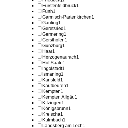
Fürstenfeldbruck
1
Fürth
1
Garmisch-Partenkirchen
1
Gauting
1
Geretsried
1
Germering
1
Gersthofen
1
Günzburg
1
Haar
1
Herzogenaurach
1
Hof Saale
1
Ingolstadt
1
Ismaning
1
Karlsfeld
1
Kaufbeuren
1
Kempten
1
Kempten Allgäu
1
Kitzingen
1
Königsbrunn
1
Kreischa
1
Kulmbach
1
Landsberg am Lech
1