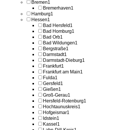
Bremen
1
Bremerhaven
1
Hamburg
1
Hessen
1
Bad Hersfeld
1
Bad Homburg
1
Bad Orb
1
Bad Wildungen
1
Bergstraße
1
Darmstadt
1
Darmstadt-Dieburg
1
Frankfurt
1
Frankfurt am Main
1
Fulda
1
Gersfeld
1
Gießen
1
Groß-Gerau
1
Hersfeld-Rotenburg
1
Hochtaunuskreis
1
Hofgeismar
1
Idstein
1
Kassel
1
Lahn-Dill-Kreis
1