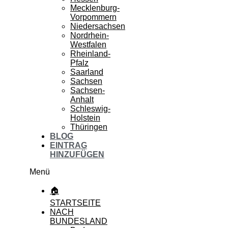
Mecklenburg-
Vorpommern
Niedersachsen
Nordrhein-
Westfalen
Rheinland-
Pfalz
Saarland
Sachsen
Sachsen-
Anhalt
Schleswig-
Holstein
Thüringen
BLOG
EINTRAG
HINZUFÜGEN
Menü
🏠
STARTSEITE
NACH
BUNDESLAND