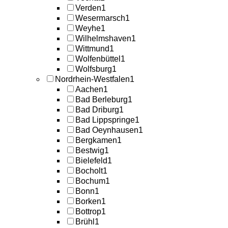
Verden
1
Wesermarsch
1
Weyhe
1
Wilhelmshaven
1
Wittmund
1
Wolfenbüttel
1
Wolfsburg
1
Nordrhein-Westfalen
1
Aachen
1
Bad Berleburg
1
Bad Driburg
1
Bad Lippspringe
1
Bad Oeynhausen
1
Bergkamen
1
Bestwig
1
Bielefeld
1
Bocholt
1
Bochum
1
Bonn
1
Borken
1
Bottrop
1
Brühl
1