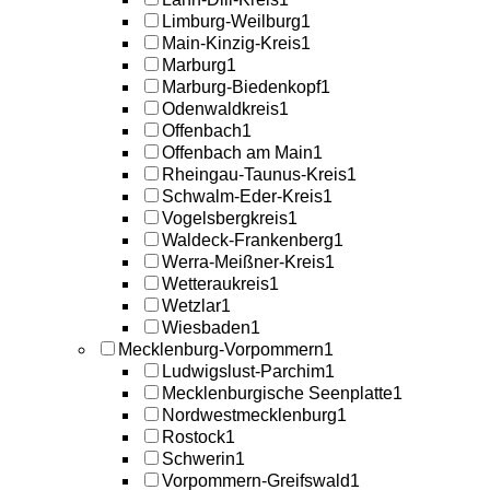
Limburg-Weilburg
1
Main-Kinzig-Kreis
1
Marburg
1
Marburg-Biedenkopf
1
Odenwaldkreis
1
Offenbach
1
Offenbach am Main
1
Rheingau-Taunus-Kreis
1
Schwalm-Eder-Kreis
1
Vogelsbergkreis
1
Waldeck-Frankenberg
1
Werra-Meißner-Kreis
1
Wetteraukreis
1
Wetzlar
1
Wiesbaden
1
Mecklenburg-Vorpommern
1
Ludwigslust-Parchim
1
Mecklenburgische Seenplatte
1
Nordwestmecklenburg
1
Rostock
1
Schwerin
1
Vorpommern-Greifswald
1