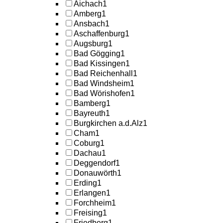
Aichach
1
Amberg
1
Ansbach
1
Aschaffenburg
1
Augsburg
1
Bad Gögging
1
Bad Kissingen
1
Bad Reichenhall
1
Bad Windsheim
1
Bad Wörishofen
1
Bamberg
1
Bayreuth
1
Burgkirchen a.d.Alz
1
Cham
1
Coburg
1
Dachau
1
Deggendorf
1
Donauwörth
1
Erding
1
Erlangen
1
Forchheim
1
Freising
1
Friedberg
1