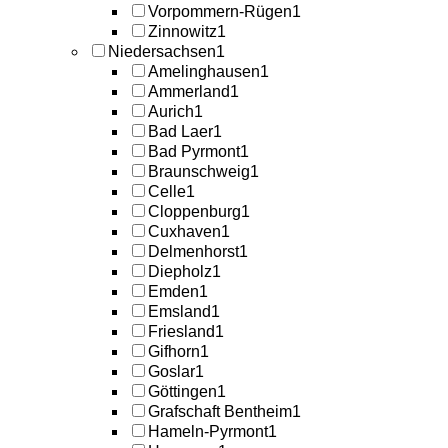
Vorpommern-Rügen
1
Zinnowitz
1
Niedersachsen
1
Amelinghausen
1
Ammerland
1
Aurich
1
Bad Laer
1
Bad Pyrmont
1
Braunschweig
1
Celle
1
Cloppenburg
1
Cuxhaven
1
Delmenhorst
1
Diepholz
1
Emden
1
Emsland
1
Friesland
1
Gifhorn
1
Goslar
1
Göttingen
1
Grafschaft Bentheim
1
Hameln-Pyrmont
1