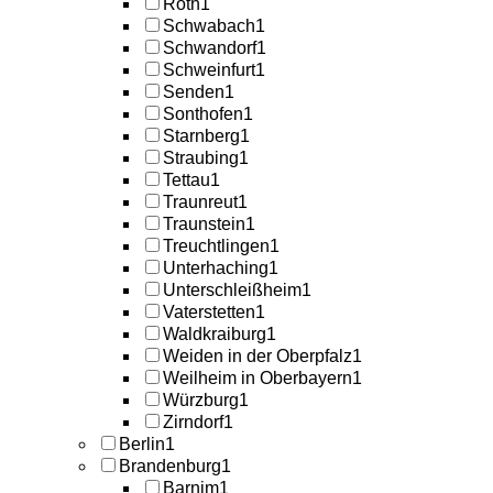
Roth
1
Schwabach
1
Schwandorf
1
Schweinfurt
1
Senden
1
Sonthofen
1
Starnberg
1
Straubing
1
Tettau
1
Traunreut
1
Traunstein
1
Treuchtlingen
1
Unterhaching
1
Unterschleißheim
1
Vaterstetten
1
Waldkraiburg
1
Weiden in der Oberpfalz
1
Weilheim in Oberbayern
1
Würzburg
1
Zirndorf
1
Berlin
1
Brandenburg
1
Barnim
1