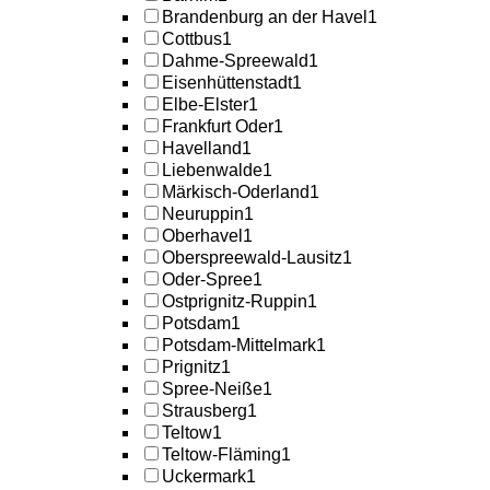
Brandenburg an der Havel
1
Cottbus
1
Dahme-Spreewald
1
Eisenhüttenstadt
1
Elbe-Elster
1
Frankfurt Oder
1
Havelland
1
Liebenwalde
1
Märkisch-Oderland
1
Neuruppin
1
Oberhavel
1
Oberspreewald-Lausitz
1
Oder-Spree
1
Ostprignitz-Ruppin
1
Potsdam
1
Potsdam-Mittelmark
1
Prignitz
1
Spree-Neiße
1
Strausberg
1
Teltow
1
Teltow-Fläming
1
Uckermark
1