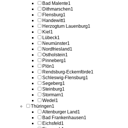
Bad Malente
1
Dithmarschen
1
Flensburg
1
Handewitt
1
Herzogtum Lauenburg
1
Kiel
1
Lübeck
1
Neumünster
1
Nordfriesland
1
Ostholstein
1
Pinneberg
1
Plön
1
Rendsburg-Eckernförde
1
Schleswig-Flensburg
1
Segeberg
1
Steinburg
1
Stormarn
1
Wedel
1
Thüringen
1
Altenburger Land
1
Bad Frankenhausen
1
Eichsfeld
1