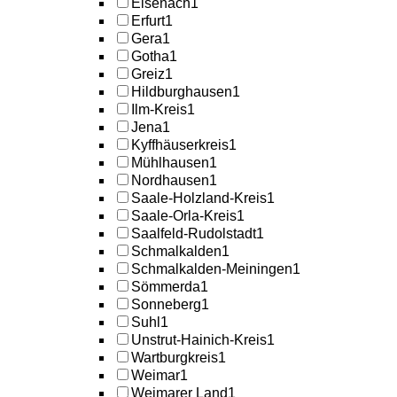
Eisenach
1
Erfurt
1
Gera
1
Gotha
1
Greiz
1
Hildburghausen
1
Ilm-Kreis
1
Jena
1
Kyffhäuserkreis
1
Mühlhausen
1
Nordhausen
1
Saale-Holzland-Kreis
1
Saale-Orla-Kreis
1
Saalfeld-Rudolstadt
1
Schmalkalden
1
Schmalkalden-Meiningen
1
Sömmerda
1
Sonneberg
1
Suhl
1
Unstrut-Hainich-Kreis
1
Wartburgkreis
1
Weimar
1
Weimarer Land
1