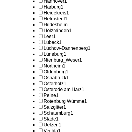
Hannover
1
Harburg
1
Heidekreis
1
Helmstedt
1
Hildesheim
1
Holzminden
1
Leer
1
Lübeck
1
Lüchow-Dannenberg
1
Lüneburg
1
Nienburg_Weser
1
Northeim
1
Oldenburg
1
Osnabrück
1
Osterholz
1
Osterode am Harz
1
Peine
1
Rotenburg Wümme
1
Salzgitter
1
Schaumburg
1
Stade
1
Uelzen
1
Vechta
1