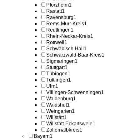
Pforzheim
1
Rastatt
1
Ravensburg
1
Rems-Murr-Kreis
1
Reutlingen
1
Rhein-Neckar-Kreis
1
Rottweil
1
Schwäbisch Hall
1
Schwarzwald-Baar-Kreis
1
Sigmaringen
1
Stuttgart
1
Tübingen
1
Tuttlingen
1
Ulm
1
Villingen-Schwenningen
1
Waldenburg
1
Waldshut
1
Weingarten
1
Willstätt
1
Willstätt-Eckartsweie
1
Zollernalbkreis
1
Bayern
1