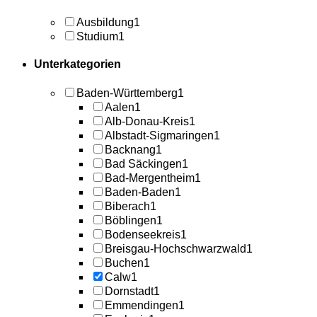
Ausbildung
1
Studium
1
Unterkategorien
Baden-Württemberg
1
Aalen
1
Alb-Donau-Kreis
1
Albstadt-Sigmaringen
1
Backnang
1
Bad Säckingen
1
Bad-Mergentheim
1
Baden-Baden
1
Biberach
1
Böblingen
1
Bodenseekreis
1
Breisgau-Hochschwarzwald
1
Buchen
1
Calw
1
Dornstadt
1
Emmendingen
1