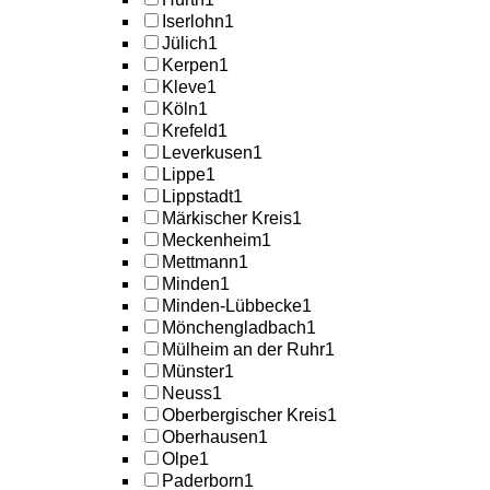
Iserlohn
1
Jülich
1
Kerpen
1
Kleve
1
Köln
1
Krefeld
1
Leverkusen
1
Lippe
1
Lippstadt
1
Märkischer Kreis
1
Meckenheim
1
Mettmann
1
Minden
1
Minden-Lübbecke
1
Mönchengladbach
1
Mülheim an der Ruhr
1
Münster
1
Neuss
1
Oberbergischer Kreis
1
Oberhausen
1
Olpe
1
Paderborn
1