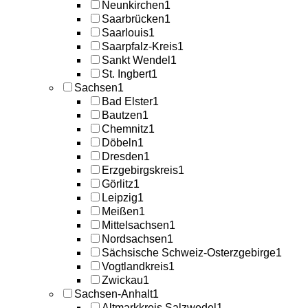
Neunkirchen
1
Saarbrücken
1
Saarlouis
1
Saarpfalz-Kreis
1
Sankt Wendel
1
St. Ingbert
1
Sachsen
1
Bad Elster
1
Bautzen
1
Chemnitz
1
Döbeln
1
Dresden
1
Erzgebirgskreis
1
Görlitz
1
Leipzig
1
Meißen
1
Mittelsachsen
1
Nordsachsen
1
Sächsische Schweiz-Osterzgebirge
1
Vogtlandkreis
1
Zwickau
1
Sachsen-Anhalt
1
Altmarkkreis Salzwedel
1