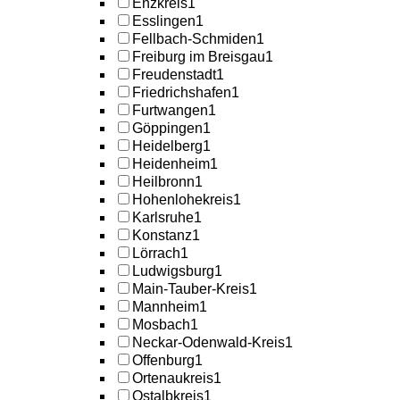
Enzkreis
1
Esslingen
1
Fellbach-Schmiden
1
Freiburg im Breisgau
1
Freudenstadt
1
Friedrichshafen
1
Furtwangen
1
Göppingen
1
Heidelberg
1
Heidenheim
1
Heilbronn
1
Hohenlohekreis
1
Karlsruhe
1
Konstanz
1
Lörrach
1
Ludwigsburg
1
Main-Tauber-Kreis
1
Mannheim
1
Mosbach
1
Neckar-Odenwald-Kreis
1
Offenburg
1
Ortenaukreis
1
Ostalbkreis
1