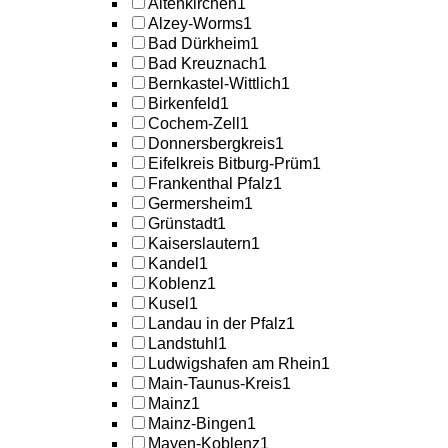
Altenkirchen
1
Alzey-Worms
1
Bad Dürkheim
1
Bad Kreuznach
1
Bernkastel-Wittlich
1
Birkenfeld
1
Cochem-Zell
1
Donnersbergkreis
1
Eifelkreis Bitburg-Prüm
1
Frankenthal Pfalz
1
Germersheim
1
Grünstadt
1
Kaiserslautern
1
Kandel
1
Koblenz
1
Kusel
1
Landau in der Pfalz
1
Landstuhl
1
Ludwigshafen am Rhein
1
Main-Taunus-Kreis
1
Mainz
1
Mainz-Bingen
1
Mayen-Koblenz
1