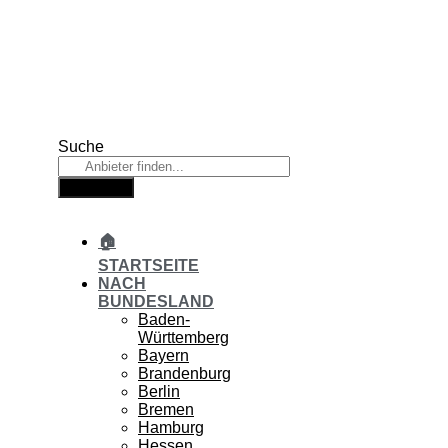
Zum
Inhalt
springen
Suche
Suche
🏠
STARTSEITE
NACH
BUNDESLAND
Baden-
Württemberg
Bayern
Brandenburg
Berlin
Bremen
Hamburg
Hessen