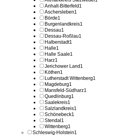
Anhalt-Bitterfeld
1
Aschersleben
1
Börde
1
Burgenlandkreis
1
Dessau
1
Dessau-Roßlau
1
Halberstadt
1
Halle
1
Halle Saale
1
Harz
1
Jerichower Land
1
Köthen
1
Lutherstadt Wittenberg
1
Magdeburg
1
Mansfeld-Südharz
1
Quedlinburg
1
Saalekreis
1
Salzlandkreis
1
Schönebeck
1
Stendal
1
Wittenberg
1
Schleswig-Holstein
1