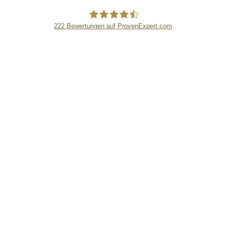
222
Bewertungen auf ProvenExpert.com
eEducation Net e.K.