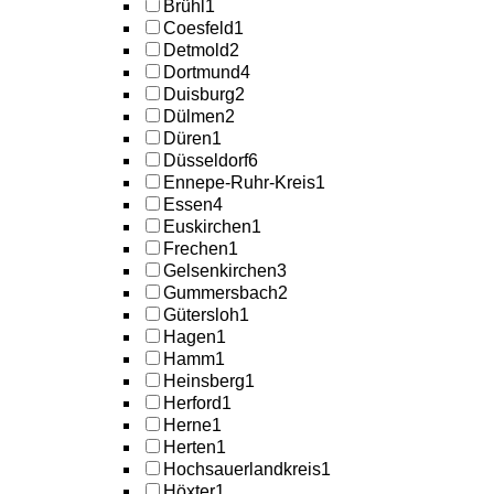
Brühl
1
Coesfeld
1
Detmold
2
Dortmund
4
Duisburg
2
Dülmen
2
Düren
1
Düsseldorf
6
Ennepe-Ruhr-Kreis
1
Essen
4
Euskirchen
1
Frechen
1
Gelsenkirchen
3
Gummersbach
2
Gütersloh
1
Hagen
1
Hamm
1
Heinsberg
1
Herford
1
Herne
1
Herten
1
Hochsauerlandkreis
1
Höxter
1