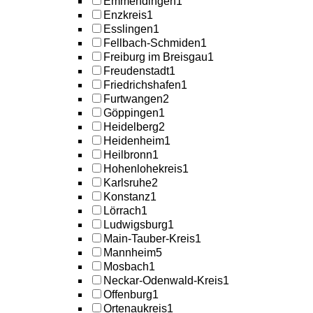
Emmendingen
1
Enzkreis
1
Esslingen
1
Fellbach-Schmiden
1
Freiburg im Breisgau
1
Freudenstadt
1
Friedrichshafen
1
Furtwangen
2
Göppingen
1
Heidelberg
2
Heidenheim
1
Heilbronn
1
Hohenlohekreis
1
Karlsruhe
2
Konstanz
1
Lörrach
1
Ludwigsburg
1
Main-Tauber-Kreis
1
Mannheim
5
Mosbach
1
Neckar-Odenwald-Kreis
1
Offenburg
1
Ortenaukreis
1