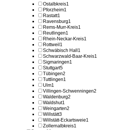
Ostalbkreis
1
Pforzheim
1
Rastatt
1
Ravensburg
1
Rems-Murr-Kreis
1
Reutlingen
1
Rhein-Neckar-Kreis
1
Rottweil
1
Schwäbisch Hall
1
Schwarzwald-Baar-Kreis
1
Sigmaringen
1
Stuttgart
5
Tübingen
2
Tuttlingen
1
Ulm
1
Villingen-Schwenningen
2
Waldenburg
2
Waldshut
1
Weingarten
2
Willstätt
3
Willstätt-Eckartsweie
1
Zollernalbkreis
1