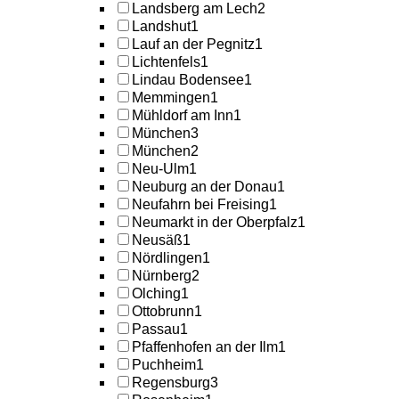
Landsberg am Lech
2
Landshut
1
Lauf an der Pegnitz
1
Lichtenfels
1
Lindau Bodensee
1
Memmingen
1
Mühldorf am Inn
1
München
3
München
2
Neu-Ulm
1
Neuburg an der Donau
1
Neufahrn bei Freising
1
Neumarkt in der Oberpfalz
1
Neusäß
1
Nördlingen
1
Nürnberg
2
Olching
1
Ottobrunn
1
Passau
1
Pfaffenhofen an der Ilm
1
Puchheim
1
Regensburg
3