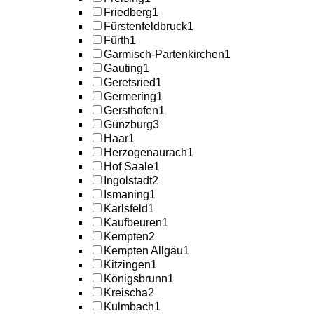
Friedberg
1
Fürstenfeldbruck
1
Fürth
1
Garmisch-Partenkirchen
1
Gauting
1
Geretsried
1
Germering
1
Gersthofen
1
Günzburg
3
Haar
1
Herzogenaurach
1
Hof Saale
1
Ingolstadt
2
Ismaning
1
Karlsfeld
1
Kaufbeuren
1
Kempten
2
Kempten Allgäu
1
Kitzingen
1
Königsbrunn
1
Kreischa
2
Kulmbach
1