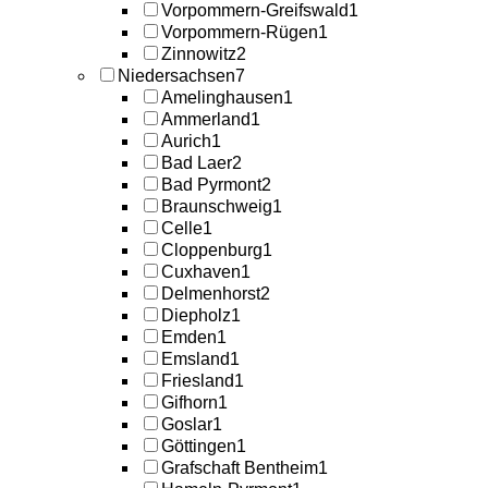
Vorpommern-Greifswald
1
Vorpommern-Rügen
1
Zinnowitz
2
Niedersachsen
7
Amelinghausen
1
Ammerland
1
Aurich
1
Bad Laer
2
Bad Pyrmont
2
Braunschweig
1
Celle
1
Cloppenburg
1
Cuxhaven
1
Delmenhorst
2
Diepholz
1
Emden
1
Emsland
1
Friesland
1
Gifhorn
1
Goslar
1
Göttingen
1
Grafschaft Bentheim
1