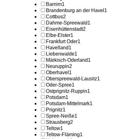
Barnim
1
Brandenburg an der Havel
1
Cottbus
2
Dahme-Spreewald
1
Eisenhüttenstadt
2
Elbe-Elster
1
Frankfurt Oder
1
Havelland
1
Liebenwalde
1
Märkisch-Oderland
1
Neuruppin
2
Oberhavel
1
Oberspreewald-Lausitz
1
Oder-Spree
1
Ostprignitz-Ruppin
1
Potsdam
1
Potsdam-Mittelmark
1
Prignitz
1
Spree-Neiße
1
Strausberg
2
Teltow
1
Teltow-Fläming
1