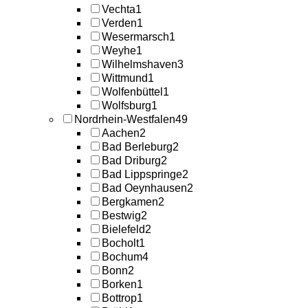
Vechta
1
Verden
1
Wesermarsch
1
Weyhe
1
Wilhelmshaven
3
Wittmund
1
Wolfenbüttel
1
Wolfsburg
1
Nordrhein-Westfalen
49
Aachen
2
Bad Berleburg
2
Bad Driburg
2
Bad Lippspringe
2
Bad Oeynhausen
2
Bergkamen
2
Bestwig
2
Bielefeld
2
Bocholt
1
Bochum
4
Bonn
2
Borken
1
Bottrop
1