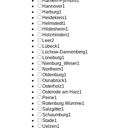
Hameln-Pyrmont
1
Hannover
1
Harburg
1
Heidekreis
1
Helmstedt
1
Hildesheim
1
Holzminden
1
Leer
2
Lübeck
1
Lüchow-Dannenberg
1
Lüneburg
1
Nienburg_Weser
1
Northeim
1
Oldenburg
1
Osnabrück
1
Osterholz
1
Osterode am Harz
1
Peine
1
Rotenburg Wümme
1
Salzgitter
1
Schaumburg
1
Stade
1
Uelzen
1