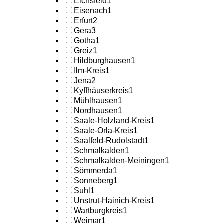
Eichsfeld
1
Eisenach
1
Erfurt
2
Gera
3
Gotha
1
Greiz
1
Hildburghausen
1
Ilm-Kreis
1
Jena
2
Kyffhäuserkreis
1
Mühlhausen
1
Nordhausen
1
Saale-Holzland-Kreis
1
Saale-Orla-Kreis
1
Saalfeld-Rudolstadt
1
Schmalkalden
1
Schmalkalden-Meiningen
1
Sömmerda
1
Sonneberg
1
Suhl
1
Unstrut-Hainich-Kreis
1
Wartburgkreis
1
Weimar
1