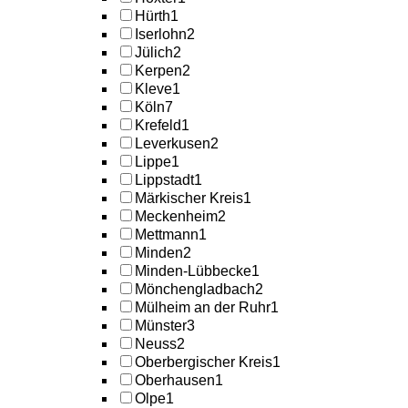
Hürth
1
Iserlohn
2
Jülich
2
Kerpen
2
Kleve
1
Köln
7
Krefeld
1
Leverkusen
2
Lippe
1
Lippstadt
1
Märkischer Kreis
1
Meckenheim
2
Mettmann
1
Minden
2
Minden-Lübbecke
1
Mönchengladbach
2
Mülheim an der Ruhr
1
Münster
3
Neuss
2
Oberbergischer Kreis
1
Oberhausen
1
Olpe
1