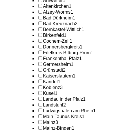
Ahrweiler
1
Altenkirchen
1
Alzey-Worms
1
Bad Dürkheim
1
Bad Kreuznach
2
Bernkastel-Wittlich
1
Birkenfeld
1
Cochem-Zell
1
Donnersbergkreis
1
Eifelkreis Bitburg-Prüm
1
Frankenthal Pfalz
1
Germersheim
1
Grünstadt
2
Kaiserslautern
1
Kandel
1
Koblenz
3
Kusel
1
Landau in der Pfalz
1
Landstuhl
2
Ludwigshafen am Rhein
1
Main-Taunus-Kreis
1
Mainz
3
Mainz-Bingen
1