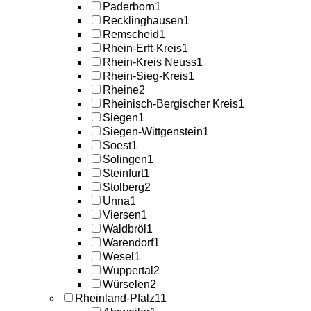
Paderborn
1
Recklinghausen
1
Remscheid
1
Rhein-Erft-Kreis
1
Rhein-Kreis Neuss
1
Rhein-Sieg-Kreis
1
Rheine
2
Rheinisch-Bergischer Kreis
1
Siegen
1
Siegen-Wittgenstein
1
Soest
1
Solingen
1
Steinfurt
1
Stolberg
2
Unna
1
Viersen
1
Waldbröl
1
Warendorf
1
Wesel
1
Wuppertal
2
Würselen
2
Rheinland-Pfalz
11