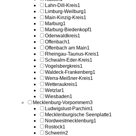
Lahn-Dill-Kreis
1
Limburg-Weilburg
1
Main-Kinzig-Kreis
1
Marburg
1
Marburg-Biedenkopf
1
Odenwaldkreis
1
Offenbach
1
Offenbach am Main
1
Rheingau-Taunus-Kreis
1
Schwalm-Eder-Kreis
1
Vogelsbergkreis
1
Waldeck-Frankenberg
1
Werra-Meißner-Kreis
1
Wetteraukreis
1
Wetzlar
1
Wiesbaden
1
Mecklenburg-Vorpommern
3
Ludwigslust-Parchim
1
Mecklenburgische Seenplatte
1
Nordwestmecklenburg
1
Rostock
1
Schwerin
2