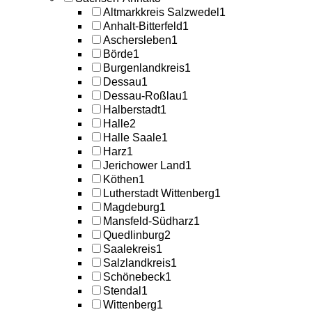
Altmarkkreis Salzwedel
1
Anhalt-Bitterfeld
1
Aschersleben
1
Börde
1
Burgenlandkreis
1
Dessau
1
Dessau-Roßlau
1
Halberstadt
1
Halle
2
Halle Saale
1
Harz
1
Jerichower Land
1
Köthen
1
Lutherstadt Wittenberg
1
Magdeburg
1
Mansfeld-Südharz
1
Quedlinburg
2
Saalekreis
1
Salzlandkreis
1
Schönebeck
1
Stendal
1
Wittenberg
1