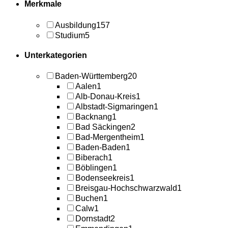
Merkmale
Ausbildung
157
Studium
5
Unterkategorien
Baden-Württemberg
20
Aalen
1
Alb-Donau-Kreis
1
Albstadt-Sigmaringen
1
Backnang
1
Bad Säckingen
2
Bad-Mergentheim
1
Baden-Baden
1
Biberach
1
Böblingen
1
Bodenseekreis
1
Breisgau-Hochschwarzwald
1
Buchen
1
Calw
1
Dornstadt
2