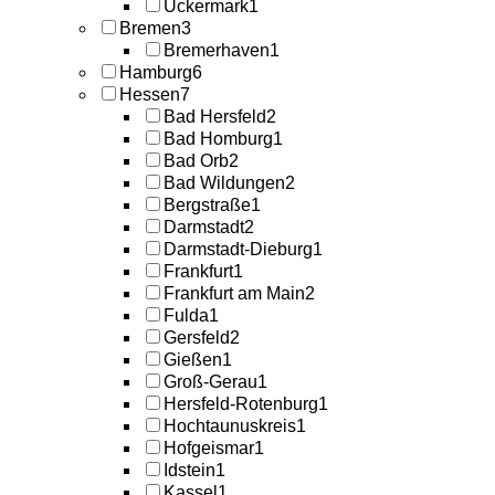
Uckermark
1
Bremen
3
Bremerhaven
1
Hamburg
6
Hessen
7
Bad Hersfeld
2
Bad Homburg
1
Bad Orb
2
Bad Wildungen
2
Bergstraße
1
Darmstadt
2
Darmstadt-Dieburg
1
Frankfurt
1
Frankfurt am Main
2
Fulda
1
Gersfeld
2
Gießen
1
Groß-Gerau
1
Hersfeld-Rotenburg
1
Hochtaunuskreis
1
Hofgeismar
1
Idstein
1
Kassel
1