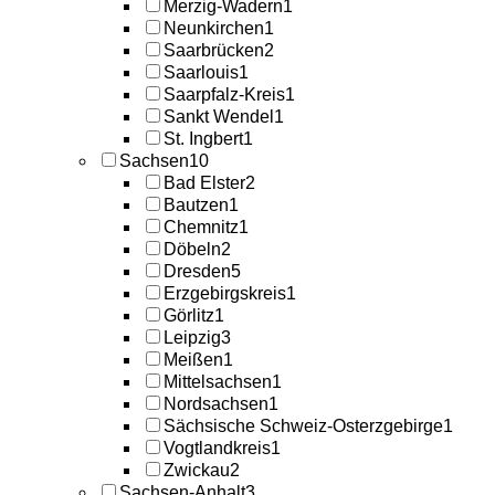
Merzig-Wadern
1
Neunkirchen
1
Saarbrücken
2
Saarlouis
1
Saarpfalz-Kreis
1
Sankt Wendel
1
St. Ingbert
1
Sachsen
10
Bad Elster
2
Bautzen
1
Chemnitz
1
Döbeln
2
Dresden
5
Erzgebirgskreis
1
Görlitz
1
Leipzig
3
Meißen
1
Mittelsachsen
1
Nordsachsen
1
Sächsische Schweiz-Osterzgebirge
1
Vogtlandkreis
1
Zwickau
2
Sachsen-Anhalt
3