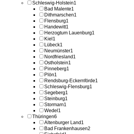
Schleswig-Holstein
1
Bad Malente
1
Dithmarschen
1
Flensburg
1
Handewitt
1
Herzogtum Lauenburg
1
Kiel
1
Lübeck
1
Neumünster
1
Nordfriesland
1
Ostholstein
1
Pinneberg
1
Plön
1
Rendsburg-Eckernförde
1
Schleswig-Flensburg
1
Segeberg
1
Steinburg
1
Stormarn
1
Wedel
1
Thüringen
6
Altenburger Land
1
Bad Frankenhausen
2