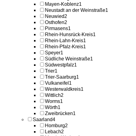
Mayen-Koblenz
1
Neustadt an der Weinstraße
1
Neuwied
2
Osthofen
2
Pirmasens
1
Rhein-Hunsrück-Kreis
1
Rhein-Lahn-Kreis
1
Rhein-Pfalz-Kreis
1
Speyer
1
Südliche Weinstraße
1
Südwestpfalz
1
Trier
1
Trier-Saarburg
1
Vulkaneifel
1
Westerwaldkreis
1
Wittlich
2
Worms
1
Wörth
1
Zweibrücken
1
Saarland
4
Homburg
2
Lebach
2