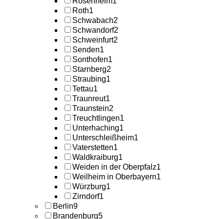
Rosenheim
1
Roth
1
Schwabach
2
Schwandorf
2
Schweinfurt
2
Senden
1
Sonthofen
1
Starnberg
2
Straubing
1
Tettau
1
Traunreut
1
Traunstein
2
Treuchtlingen
1
Unterhaching
1
Unterschleißheim
1
Vaterstetten
1
Waldkraiburg
1
Weiden in der Oberpfalz
1
Weilheim in Oberbayern
1
Würzburg
1
Zirndorf
1
Berlin
9
Brandenburg
5