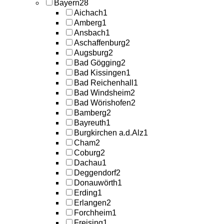
Bayern
28
Aichach
1
Amberg
1
Ansbach
1
Aschaffenburg
2
Augsburg
2
Bad Gögging
2
Bad Kissingen
1
Bad Reichenhall
1
Bad Windsheim
2
Bad Wörishofen
2
Bamberg
2
Bayreuth
1
Burgkirchen a.d.Alz
1
Cham
2
Coburg
2
Dachau
1
Deggendorf
2
Donauwörth
1
Erding
1
Erlangen
2
Forchheim
1
Freising
1