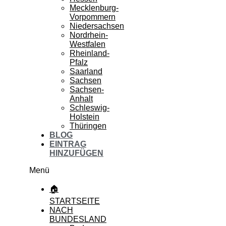
Mecklenburg-
Vorpommern
Niedersachsen
Nordrhein-
Westfalen
Rheinland-
Pfalz
Saarland
Sachsen
Sachsen-
Anhalt
Schleswig-
Holstein
Thüringen
BLOG
EINTRAG
HINZUFÜGEN
Menü
🏠
STARTSEITE
NACH
BUNDESLAND