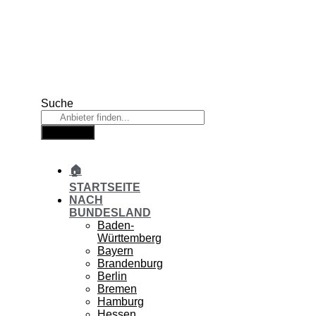
Zum
Inhalt
springen
Suche
Suche
🏠
STARTSEITE
NACH
BUNDESLAND
Baden-
Württemberg
Bayern
Brandenburg
Berlin
Bremen
Hamburg
Hessen