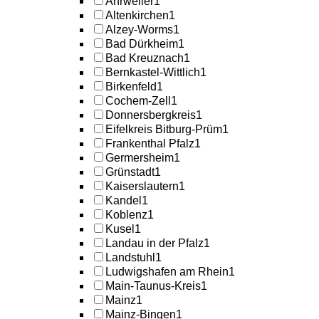
Ahrweiler
1
Altenkirchen
1
Alzey-Worms
1
Bad Dürkheim
1
Bad Kreuznach
1
Bernkastel-Wittlich
1
Birkenfeld
1
Cochem-Zell
1
Donnersbergkreis
1
Eifelkreis Bitburg-Prüm
1
Frankenthal Pfalz
1
Germersheim
1
Grünstadt
1
Kaiserslautern
1
Kandel
1
Koblenz
1
Kusel
1
Landau in der Pfalz
1
Landstuhl
1
Ludwigshafen am Rhein
1
Main-Taunus-Kreis
1
Mainz
1
Mainz-Bingen
1