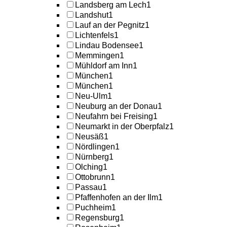
Landsberg am Lech
1
Landshut
1
Lauf an der Pegnitz
1
Lichtenfels
1
Lindau Bodensee
1
Memmingen
1
Mühldorf am Inn
1
München
1
München
1
Neu-Ulm
1
Neuburg an der Donau
1
Neufahrn bei Freising
1
Neumarkt in der Oberpfalz
1
Neusäß
1
Nördlingen
1
Nürnberg
1
Olching
1
Ottobrunn
1
Passau
1
Pfaffenhofen an der Ilm
1
Puchheim
1
Regensburg
1