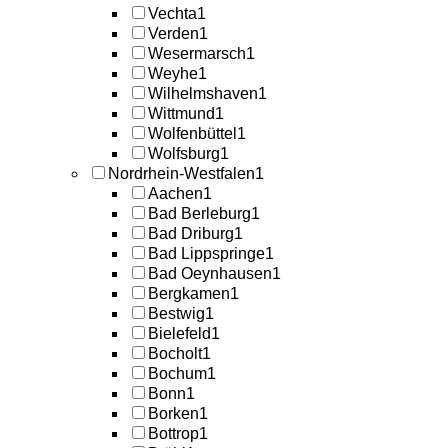
Vechta
1
Verden
1
Wesermarsch
1
Weyhe
1
Wilhelmshaven
1
Wittmund
1
Wolfenbüttel
1
Wolfsburg
1
Nordrhein-Westfalen
1
Aachen
1
Bad Berleburg
1
Bad Driburg
1
Bad Lippspringe
1
Bad Oeynhausen
1
Bergkamen
1
Bestwig
1
Bielefeld
1
Bocholt
1
Bochum
1
Bonn
1
Borken
1
Bottrop
1