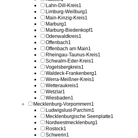
Lahn-Dill-Kreis
1
Limburg-Weilburg
1
Main-Kinzig-Kreis
1
Marburg
1
Marburg-Biedenkopf
1
Odenwaldkreis
1
Offenbach
1
Offenbach am Main
1
Rheingau-Taunus-Kreis
1
Schwalm-Eder-Kreis
1
Vogelsbergkreis
1
Waldeck-Frankenberg
1
Werra-Meißner-Kreis
1
Wetteraukreis
1
Wetzlar
1
Wiesbaden
1
Mecklenburg-Vorpommern
1
Ludwigslust-Parchim
1
Mecklenburgische Seenplatte
1
Nordwestmecklenburg
1
Rostock
1
Schwerin
1