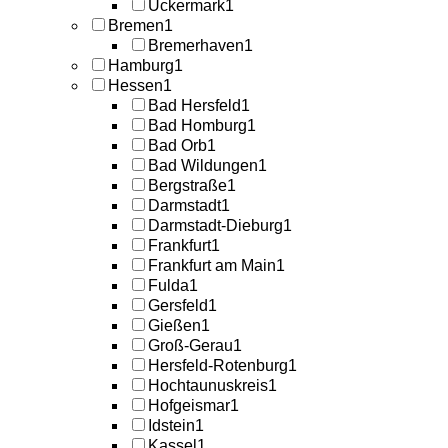
Uckermark
1
Bremen
1
Bremerhaven
1
Hamburg
1
Hessen
1
Bad Hersfeld
1
Bad Homburg
1
Bad Orb
1
Bad Wildungen
1
Bergstraße
1
Darmstadt
1
Darmstadt-Dieburg
1
Frankfurt
1
Frankfurt am Main
1
Fulda
1
Gersfeld
1
Gießen
1
Groß-Gerau
1
Hersfeld-Rotenburg
1
Hochtaunuskreis
1
Hofgeismar
1
Idstein
1
Kassel
1