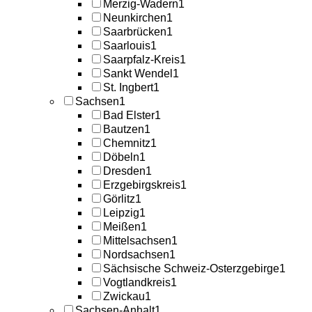
Merzig-Wadern
1
Neunkirchen
1
Saarbrücken
1
Saarlouis
1
Saarpfalz-Kreis
1
Sankt Wendel
1
St. Ingbert
1
Sachsen
1
Bad Elster
1
Bautzen
1
Chemnitz
1
Döbeln
1
Dresden
1
Erzgebirgskreis
1
Görlitz
1
Leipzig
1
Meißen
1
Mittelsachsen
1
Nordsachsen
1
Sächsische Schweiz-Osterzgebirge
1
Vogtlandkreis
1
Zwickau
1
Sachsen-Anhalt
1