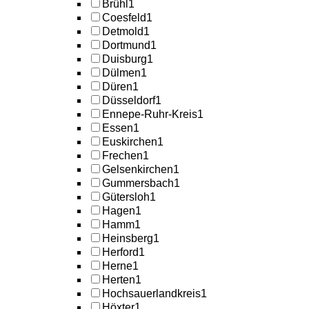
Brühl
1
Coesfeld
1
Detmold
1
Dortmund
1
Duisburg
1
Dülmen
1
Düren
1
Düsseldorf
1
Ennepe-Ruhr-Kreis
1
Essen
1
Euskirchen
1
Frechen
1
Gelsenkirchen
1
Gummersbach
1
Gütersloh
1
Hagen
1
Hamm
1
Heinsberg
1
Herford
1
Herne
1
Herten
1
Hochsauerlandkreis
1
Höxter
1