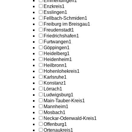
Emmendingen
1
Enzkreis
1
Esslingen
1
Fellbach-Schmiden
1
Freiburg im Breisgau
1
Freudenstadt
1
Friedrichshafen
1
Furtwangen
1
Göppingen
1
Heidelberg
1
Heidenheim
1
Heilbronn
1
Hohenlohekreis
1
Karlsruhe
1
Konstanz
1
Lörrach
1
Ludwigsburg
1
Main-Tauber-Kreis
1
Mannheim
1
Mosbach
1
Neckar-Odenwald-Kreis
1
Offenburg
1
Ortenaukreis
1