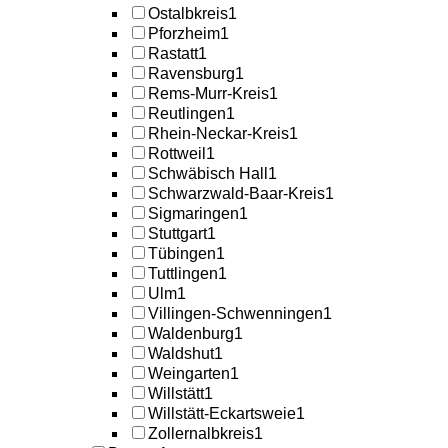
Ostalbkreis
1
Pforzheim
1
Rastatt
1
Ravensburg
1
Rems-Murr-Kreis
1
Reutlingen
1
Rhein-Neckar-Kreis
1
Rottweil
1
Schwäbisch Hall
1
Schwarzwald-Baar-Kreis
1
Sigmaringen
1
Stuttgart
1
Tübingen
1
Tuttlingen
1
Ulm
1
Villingen-Schwenningen
1
Waldenburg
1
Waldshut
1
Weingarten
1
Willstätt
1
Willstätt-Eckartsweie
1
Zollernalbkreis
1