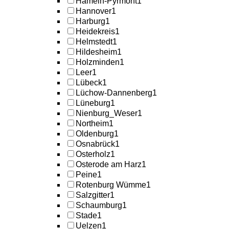
Hameln-Pyrmont
1
Hannover
1
Harburg
1
Heidekreis
1
Helmstedt
1
Hildesheim
1
Holzminden
1
Leer
1
Lübeck
1
Lüchow-Dannenberg
1
Lüneburg
1
Nienburg_Weser
1
Northeim
1
Oldenburg
1
Osnabrück
1
Osterholz
1
Osterode am Harz
1
Peine
1
Rotenburg Wümme
1
Salzgitter
1
Schaumburg
1
Stade
1
Uelzen
1