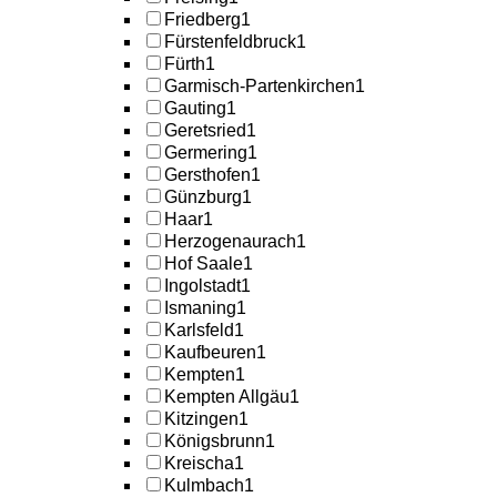
Friedberg
1
Fürstenfeldbruck
1
Fürth
1
Garmisch-Partenkirchen
1
Gauting
1
Geretsried
1
Germering
1
Gersthofen
1
Günzburg
1
Haar
1
Herzogenaurach
1
Hof Saale
1
Ingolstadt
1
Ismaning
1
Karlsfeld
1
Kaufbeuren
1
Kempten
1
Kempten Allgäu
1
Kitzingen
1
Königsbrunn
1
Kreischa
1
Kulmbach
1