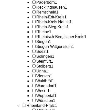
Paderborn
1
Recklinghausen
1
Remscheid
1
Rhein-Erft-Kreis
1
Rhein-Kreis Neuss
1
Rhein-Sieg-Kreis
1
Rheine
1
Rheinisch-Bergischer Kreis
1
Siegen
1
Siegen-Wittgenstein
1
Soest
1
Solingen
1
Steinfurt
1
Stolberg
1
Unna
1
Viersen
1
Waldbröl
1
Warendorf
1
Wesel
1
Wuppertal
1
Würselen
1
Rheinland-Pfalz
1