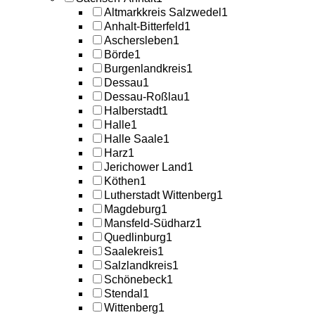
Altmarkkreis Salzwedel
1
Anhalt-Bitterfeld
1
Aschersleben
1
Börde
1
Burgenlandkreis
1
Dessau
1
Dessau-Roßlau
1
Halberstadt
1
Halle
1
Halle Saale
1
Harz
1
Jerichower Land
1
Köthen
1
Lutherstadt Wittenberg
1
Magdeburg
1
Mansfeld-Südharz
1
Quedlinburg
1
Saalekreis
1
Salzlandkreis
1
Schönebeck
1
Stendal
1
Wittenberg
1