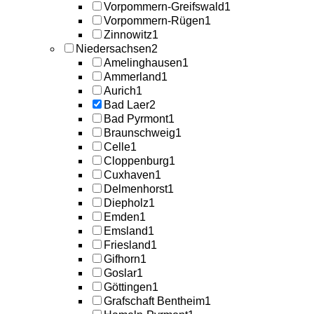
Vorpommern-Greifswald
1
Vorpommern-Rügen
1
Zinnowitz
1
Niedersachsen
2
Amelinghausen
1
Ammerland
1
Aurich
1
Bad Laer
2
Bad Pyrmont
1
Braunschweig
1
Celle
1
Cloppenburg
1
Cuxhaven
1
Delmenhorst
1
Diepholz
1
Emden
1
Emsland
1
Friesland
1
Gifhorn
1
Goslar
1
Göttingen
1
Grafschaft Bentheim
1