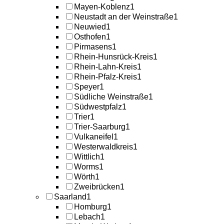
Mayen-Koblenz
1
Neustadt an der Weinstraße
1
Neuwied
1
Osthofen
1
Pirmasens
1
Rhein-Hunsrück-Kreis
1
Rhein-Lahn-Kreis
1
Rhein-Pfalz-Kreis
1
Speyer
1
Südliche Weinstraße
1
Südwestpfalz
1
Trier
1
Trier-Saarburg
1
Vulkaneifel
1
Westerwaldkreis
1
Wittlich
1
Worms
1
Wörth
1
Zweibrücken
1
Saarland
1
Homburg
1
Lebach
1