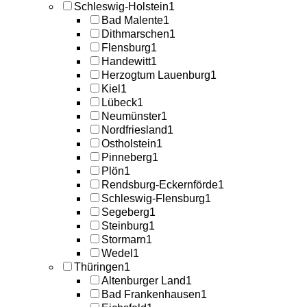
Schleswig-Holstein
1
Bad Malente
1
Dithmarschen
1
Flensburg
1
Handewitt
1
Herzogtum Lauenburg
1
Kiel
1
Lübeck
1
Neumünster
1
Nordfriesland
1
Ostholstein
1
Pinneberg
1
Plön
1
Rendsburg-Eckernförde
1
Schleswig-Flensburg
1
Segeberg
1
Steinburg
1
Stormarn
1
Wedel
1
Thüringen
1
Altenburger Land
1
Bad Frankenhausen
1