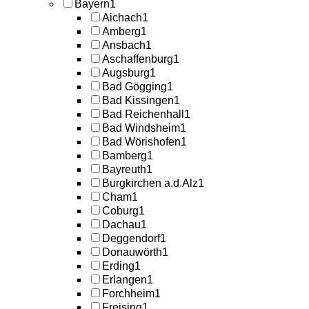
Bayern
1
Aichach
1
Amberg
1
Ansbach
1
Aschaffenburg
1
Augsburg
1
Bad Gögging
1
Bad Kissingen
1
Bad Reichenhall
1
Bad Windsheim
1
Bad Wörishofen
1
Bamberg
1
Bayreuth
1
Burgkirchen a.d.Alz
1
Cham
1
Coburg
1
Dachau
1
Deggendorf
1
Donauwörth
1
Erding
1
Erlangen
1
Forchheim
1
Freising
1