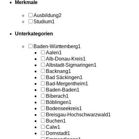
Merkmale
Ausbildung
2
Studium
1
Unterkategorien
Baden-Württemberg
1
Aalen
1
Alb-Donau-Kreis
1
Albstadt-Sigmaringen
1
Backnang
1
Bad Säckingen
1
Bad-Mergentheim
1
Baden-Baden
1
Biberach
1
Böblingen
1
Bodenseekreis
1
Breisgau-Hochschwarzwald
1
Buchen
1
Calw
1
Dornstadt
1