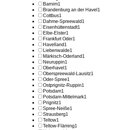
Barnim
1
Brandenburg an der Havel
1
Cottbus
1
Dahme-Spreewald
1
Eisenhüttenstadt
1
Elbe-Elster
1
Frankfurt Oder
1
Havelland
1
Liebenwalde
1
Märkisch-Oderland
1
Neuruppin
1
Oberhavel
1
Oberspreewald-Lausitz
1
Oder-Spree
1
Ostprignitz-Ruppin
1
Potsdam
1
Potsdam-Mittelmark
1
Prignitz
1
Spree-Neiße
1
Strausberg
1
Teltow
1
Teltow-Fläming
1