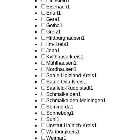
Eichsfeld
1
Eisenach
1
Erfurt
1
Gera
1
Gotha
1
Greiz
1
Hildburghausen
1
Ilm-Kreis
1
Jena
1
Kyffhäuserkreis
1
Mühlhausen
1
Nordhausen
1
Saale-Holzland-Kreis
1
Saale-Orla-Kreis
1
Saalfeld-Rudolstadt
1
Schmalkalden
1
Schmalkalden-Meiningen
1
Sömmerda
1
Sonneberg
1
Suhl
1
Unstrut-Hainich-Kreis
1
Wartburgkreis
1
Weimar
1