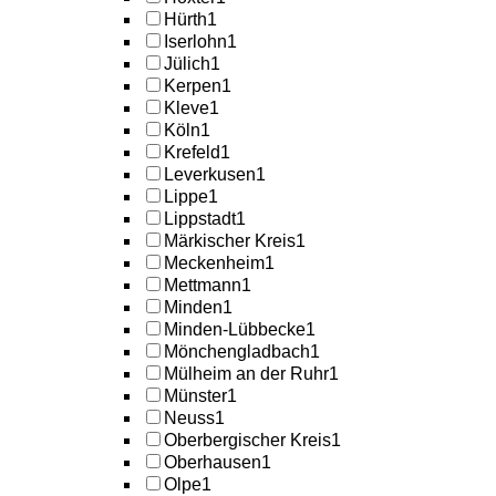
Hürth
1
Iserlohn
1
Jülich
1
Kerpen
1
Kleve
1
Köln
1
Krefeld
1
Leverkusen
1
Lippe
1
Lippstadt
1
Märkischer Kreis
1
Meckenheim
1
Mettmann
1
Minden
1
Minden-Lübbecke
1
Mönchengladbach
1
Mülheim an der Ruhr
1
Münster
1
Neuss
1
Oberbergischer Kreis
1
Oberhausen
1
Olpe
1