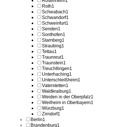
Rosenheim
1
Roth
1
Schwabach
1
Schwandorf
1
Schweinfurt
1
Senden
1
Sonthofen
1
Starnberg
1
Straubing
1
Tettau
1
Traunreut
1
Traunstein
1
Treuchtlingen
1
Unterhaching
1
Unterschleißheim
1
Vaterstetten
1
Waldkraiburg
1
Weiden in der Oberpfalz
1
Weilheim in Oberbayern
1
Würzburg
1
Zirndorf
1
Berlin
1
Brandenburg
1