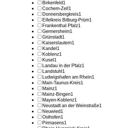
Birkenfeld
1
Cochem-Zell
1
Donnersbergkreis
1
Eifelkreis Bitburg-Prüm
1
Frankenthal Pfalz
1
Germersheim
1
Grünstadt
1
Kaiserslautern
1
Kandel
1
Koblenz
1
Kusel
1
Landau in der Pfalz
1
Landstuhl
1
Ludwigshafen am Rhein
1
Main-Taunus-Kreis
1
Mainz
1
Mainz-Bingen
1
Mayen-Koblenz
1
Neustadt an der Weinstraße
1
Neuwied
1
Osthofen
1
Pirmasens
1