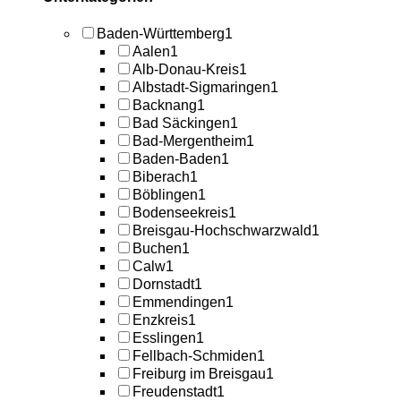
Baden-Württemberg
1
Aalen
1
Alb-Donau-Kreis
1
Albstadt-Sigmaringen
1
Backnang
1
Bad Säckingen
1
Bad-Mergentheim
1
Baden-Baden
1
Biberach
1
Böblingen
1
Bodenseekreis
1
Breisgau-Hochschwarzwald
1
Buchen
1
Calw
1
Dornstadt
1
Emmendingen
1
Enzkreis
1
Esslingen
1
Fellbach-Schmiden
1
Freiburg im Breisgau
1
Freudenstadt
1