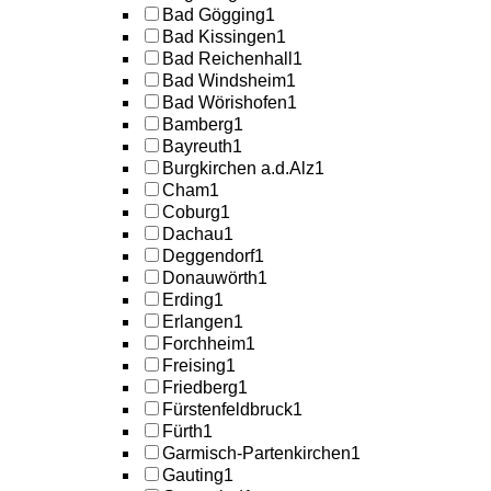
Bad Gögging
1
Bad Kissingen
1
Bad Reichenhall
1
Bad Windsheim
1
Bad Wörishofen
1
Bamberg
1
Bayreuth
1
Burgkirchen a.d.Alz
1
Cham
1
Coburg
1
Dachau
1
Deggendorf
1
Donauwörth
1
Erding
1
Erlangen
1
Forchheim
1
Freising
1
Friedberg
1
Fürstenfeldbruck
1
Fürth
1
Garmisch-Partenkirchen
1
Gauting
1