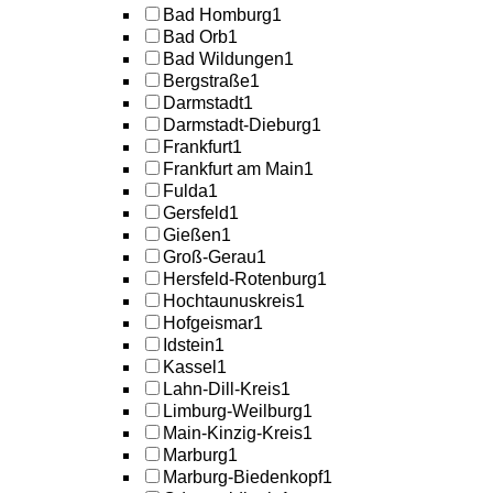
Bad Homburg
1
Bad Orb
1
Bad Wildungen
1
Bergstraße
1
Darmstadt
1
Darmstadt-Dieburg
1
Frankfurt
1
Frankfurt am Main
1
Fulda
1
Gersfeld
1
Gießen
1
Groß-Gerau
1
Hersfeld-Rotenburg
1
Hochtaunuskreis
1
Hofgeismar
1
Idstein
1
Kassel
1
Lahn-Dill-Kreis
1
Limburg-Weilburg
1
Main-Kinzig-Kreis
1
Marburg
1
Marburg-Biedenkopf
1