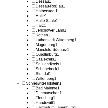
Dessau
1
Dessau-Roßlau
1
Halberstadt
1
Halle
1
Halle Saale
1
Harz
1
Jerichower Land
1
Köthen
1
Lutherstadt Wittenberg
1
Magdeburg
1
Mansfeld-Südharz
1
Quedlinburg
1
Saalekreis
1
Salzlandkreis
1
Schönebeck
1
Stendal
1
Wittenberg
1
Schleswig-Holstein
1
Bad Malente
1
Dithmarschen
1
Flensburg
1
Handewitt
1
Herzogtum Lauenburg
1