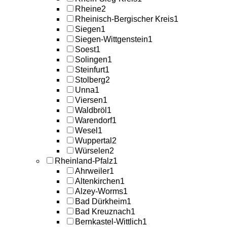
Rheine
2
Rheinisch-Bergischer Kreis
1
Siegen
1
Siegen-Wittgenstein
1
Soest
1
Solingen
1
Steinfurt
1
Stolberg
2
Unna
1
Viersen
1
Waldbröl
1
Warendorf
1
Wesel
1
Wuppertal
2
Würselen
2
Rheinland-Pfalz
1
Ahrweiler
1
Altenkirchen
1
Alzey-Worms
1
Bad Dürkheim
1
Bad Kreuznach
1
Bernkastel-Wittlich
1