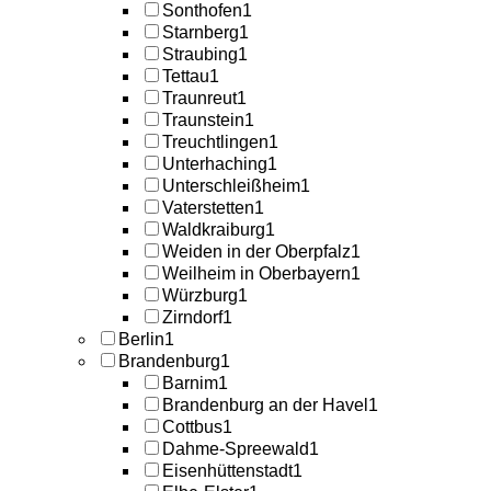
Sonthofen
1
Starnberg
1
Straubing
1
Tettau
1
Traunreut
1
Traunstein
1
Treuchtlingen
1
Unterhaching
1
Unterschleißheim
1
Vaterstetten
1
Waldkraiburg
1
Weiden in der Oberpfalz
1
Weilheim in Oberbayern
1
Würzburg
1
Zirndorf
1
Berlin
1
Brandenburg
1
Barnim
1
Brandenburg an der Havel
1
Cottbus
1
Dahme-Spreewald
1
Eisenhüttenstadt
1