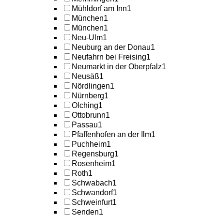
Mühldorf am Inn
1
München
1
München
1
Neu-Ulm
1
Neuburg an der Donau
1
Neufahrn bei Freising
1
Neumarkt in der Oberpfalz
1
Neusäß
1
Nördlingen
1
Nürnberg
1
Olching
1
Ottobrunn
1
Passau
1
Pfaffenhofen an der Ilm
1
Puchheim
1
Regensburg
1
Rosenheim
1
Roth
1
Schwabach
1
Schwandorf
1
Schweinfurt
1
Senden
1