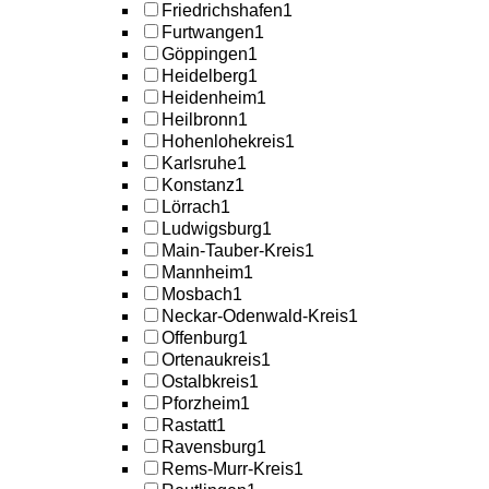
Friedrichshafen
1
Furtwangen
1
Göppingen
1
Heidelberg
1
Heidenheim
1
Heilbronn
1
Hohenlohekreis
1
Karlsruhe
1
Konstanz
1
Lörrach
1
Ludwigsburg
1
Main-Tauber-Kreis
1
Mannheim
1
Mosbach
1
Neckar-Odenwald-Kreis
1
Offenburg
1
Ortenaukreis
1
Ostalbkreis
1
Pforzheim
1
Rastatt
1
Ravensburg
1
Rems-Murr-Kreis
1