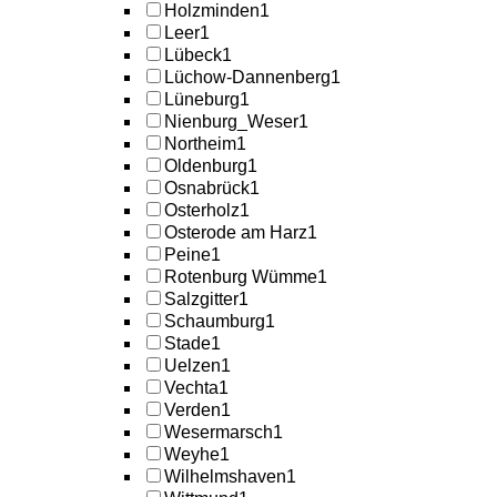
Holzminden
1
Leer
1
Lübeck
1
Lüchow-Dannenberg
1
Lüneburg
1
Nienburg_Weser
1
Northeim
1
Oldenburg
1
Osnabrück
1
Osterholz
1
Osterode am Harz
1
Peine
1
Rotenburg Wümme
1
Salzgitter
1
Schaumburg
1
Stade
1
Uelzen
1
Vechta
1
Verden
1
Wesermarsch
1
Weyhe
1
Wilhelmshaven
1