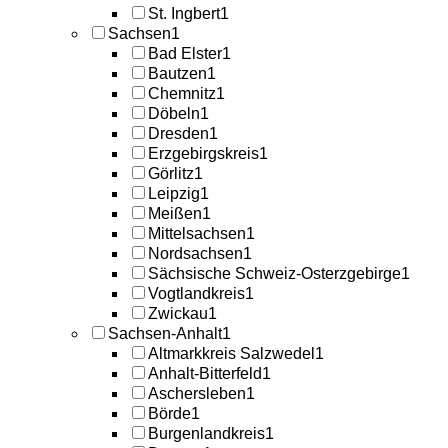
St. Ingbert
1
Sachsen
1
Bad Elster
1
Bautzen
1
Chemnitz
1
Döbeln
1
Dresden
1
Erzgebirgskreis
1
Görlitz
1
Leipzig
1
Meißen
1
Mittelsachsen
1
Nordsachsen
1
Sächsische Schweiz-Osterzgebirge
1
Vogtlandkreis
1
Zwickau
1
Sachsen-Anhalt
1
Altmarkkreis Salzwedel
1
Anhalt-Bitterfeld
1
Aschersleben
1
Börde
1
Burgenlandkreis
1