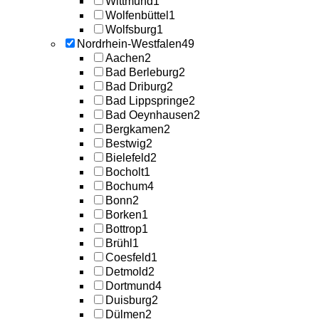
Wittmund
1
Wolfenbüttel
1
Wolfsburg
1
Nordrhein-Westfalen
49
Aachen
2
Bad Berleburg
2
Bad Driburg
2
Bad Lippspringe
2
Bad Oeynhausen
2
Bergkamen
2
Bestwig
2
Bielefeld
2
Bocholt
1
Bochum
4
Bonn
2
Borken
1
Bottrop
1
Brühl
1
Coesfeld
1
Detmold
2
Dortmund
4
Duisburg
2
Dülmen
2