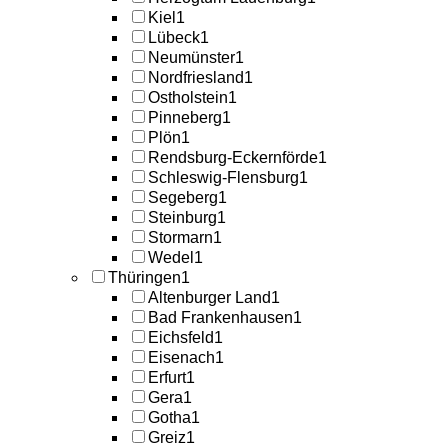
Kiel
1
Lübeck
1
Neumünster
1
Nordfriesland
1
Ostholstein
1
Pinneberg
1
Plön
1
Rendsburg-Eckernförde
1
Schleswig-Flensburg
1
Segeberg
1
Steinburg
1
Stormarn
1
Wedel
1
Thüringen
1
Altenburger Land
1
Bad Frankenhausen
1
Eichsfeld
1
Eisenach
1
Erfurt
1
Gera
1
Gotha
1
Greiz
1