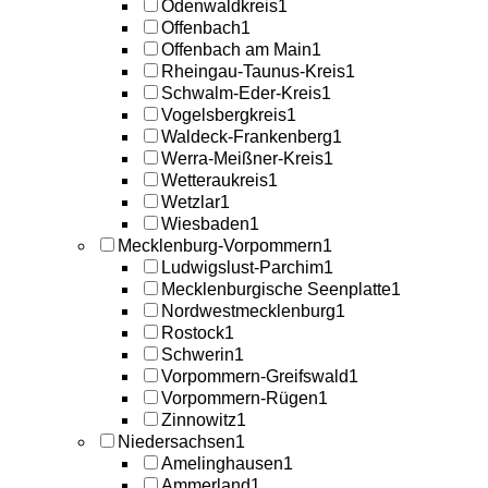
Odenwaldkreis
1
Offenbach
1
Offenbach am Main
1
Rheingau-Taunus-Kreis
1
Schwalm-Eder-Kreis
1
Vogelsbergkreis
1
Waldeck-Frankenberg
1
Werra-Meißner-Kreis
1
Wetteraukreis
1
Wetzlar
1
Wiesbaden
1
Mecklenburg-Vorpommern
1
Ludwigslust-Parchim
1
Mecklenburgische Seenplatte
1
Nordwestmecklenburg
1
Rostock
1
Schwerin
1
Vorpommern-Greifswald
1
Vorpommern-Rügen
1
Zinnowitz
1
Niedersachsen
1
Amelinghausen
1
Ammerland
1