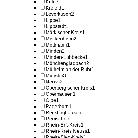
Köln
7
Krefeld
1
Leverkusen
2
Lippe
1
Lippstadt
1
Märkischer Kreis
1
Meckenheim
2
Mettmann
1
Minden
2
Minden-Lübbecke
1
Mönchengladbach
2
Mülheim an der Ruhr
1
Münster
3
Neuss
2
Oberbergischer Kreis
1
Oberhausen
1
Olpe
1
Paderborn
1
Recklinghausen
1
Remscheid
1
Rhein-Erft-Kreis
1
Rhein-Kreis Neuss
1
Rhein-Sieg-Kreis
1