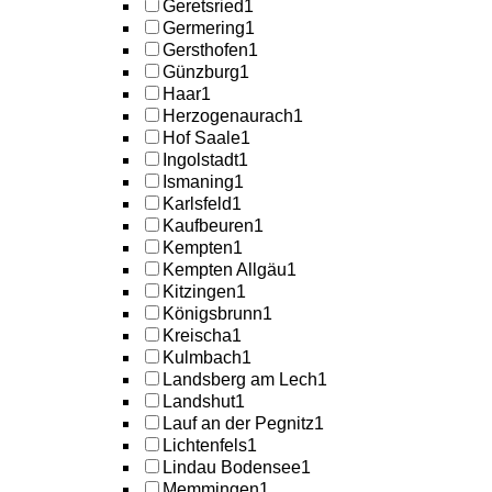
Geretsried
1
Germering
1
Gersthofen
1
Günzburg
1
Haar
1
Herzogenaurach
1
Hof Saale
1
Ingolstadt
1
Ismaning
1
Karlsfeld
1
Kaufbeuren
1
Kempten
1
Kempten Allgäu
1
Kitzingen
1
Königsbrunn
1
Kreischa
1
Kulmbach
1
Landsberg am Lech
1
Landshut
1
Lauf an der Pegnitz
1
Lichtenfels
1
Lindau Bodensee
1
Memmingen
1