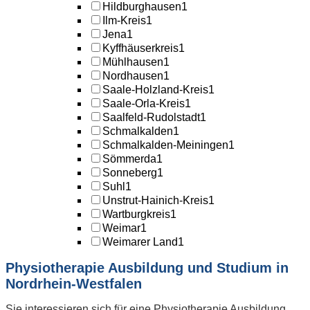
Hildburghausen
1
Ilm-Kreis
1
Jena
1
Kyffhäuserkreis
1
Mühlhausen
1
Nordhausen
1
Saale-Holzland-Kreis
1
Saale-Orla-Kreis
1
Saalfeld-Rudolstadt
1
Schmalkalden
1
Schmalkalden-Meiningen
1
Sömmerda
1
Sonneberg
1
Suhl
1
Unstrut-Hainich-Kreis
1
Wartburgkreis
1
Weimar
1
Weimarer Land
1
Physiotherapie Ausbildung und Studium in
Nordrhein-Westfalen
Sie interessieren sich für eine Physiotherapie Ausbildung