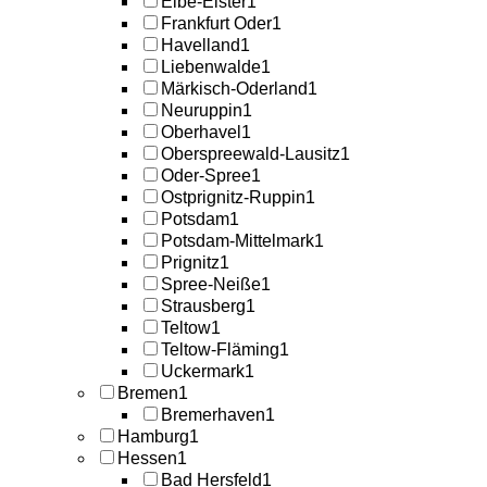
Elbe-Elster
1
Frankfurt Oder
1
Havelland
1
Liebenwalde
1
Märkisch-Oderland
1
Neuruppin
1
Oberhavel
1
Oberspreewald-Lausitz
1
Oder-Spree
1
Ostprignitz-Ruppin
1
Potsdam
1
Potsdam-Mittelmark
1
Prignitz
1
Spree-Neiße
1
Strausberg
1
Teltow
1
Teltow-Fläming
1
Uckermark
1
Bremen
1
Bremerhaven
1
Hamburg
1
Hessen
1
Bad Hersfeld
1