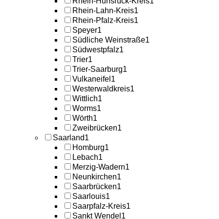
Rhein-Hunsrück-Kreis
1
Rhein-Lahn-Kreis
1
Rhein-Pfalz-Kreis
1
Speyer
1
Südliche Weinstraße
1
Südwestpfalz
1
Trier
1
Trier-Saarburg
1
Vulkaneifel
1
Westerwaldkreis
1
Wittlich
1
Worms
1
Wörth
1
Zweibrücken
1
Saarland
1
Homburg
1
Lebach
1
Merzig-Wadern
1
Neunkirchen
1
Saarbrücken
1
Saarlouis
1
Saarpfalz-Kreis
1
Sankt Wendel
1