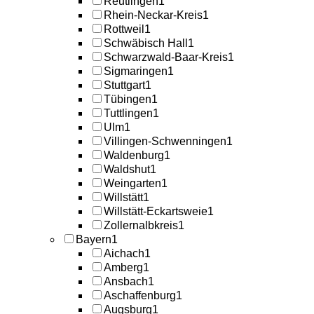
Reutlingen
1
Rhein-Neckar-Kreis
1
Rottweil
1
Schwäbisch Hall
1
Schwarzwald-Baar-Kreis
1
Sigmaringen
1
Stuttgart
1
Tübingen
1
Tuttlingen
1
Ulm
1
Villingen-Schwenningen
1
Waldenburg
1
Waldshut
1
Weingarten
1
Willstätt
1
Willstätt-Eckartsweie
1
Zollernalbkreis
1
Bayern
1
Aichach
1
Amberg
1
Ansbach
1
Aschaffenburg
1
Augsburg
1