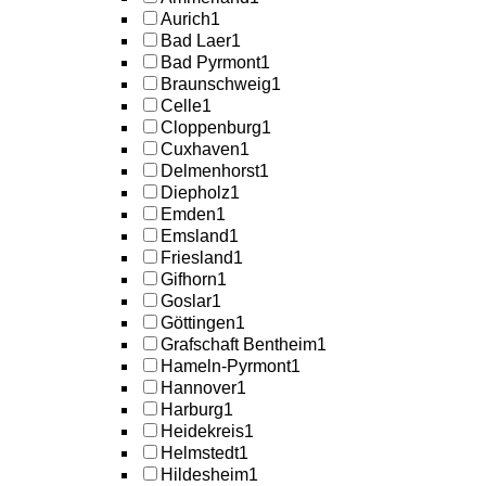
Aurich
1
Bad Laer
1
Bad Pyrmont
1
Braunschweig
1
Celle
1
Cloppenburg
1
Cuxhaven
1
Delmenhorst
1
Diepholz
1
Emden
1
Emsland
1
Friesland
1
Gifhorn
1
Goslar
1
Göttingen
1
Grafschaft Bentheim
1
Hameln-Pyrmont
1
Hannover
1
Harburg
1
Heidekreis
1
Helmstedt
1
Hildesheim
1