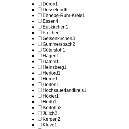
Düren
1
Düsseldorf
6
Ennepe-Ruhr-Kreis
1
Essen
4
Euskirchen
1
Frechen
1
Gelsenkirchen
3
Gummersbach
2
Gütersloh
1
Hagen
1
Hamm
1
Heinsberg
1
Herford
1
Herne
1
Herten
1
Hochsauerlandkreis
1
Höxter
1
Hürth
1
Iserlohn
2
Jülich
2
Kerpen
2
Kleve
1