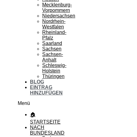
Mecklenburg-
Vorpommern
Niedersachsen
Nordrhein-
Westfalen
Rheinland-
Pfalz
Saarland
Sachsen
Sachsen-
Anhalt
Schleswig-
Holstein
Thüringen
BLOG
EINTRAG
HINZUFÜGEN
Menü
🏠
STARTSEITE
NACH
BUNDESLAND