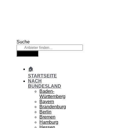
Zum
Inhalt
springen
Suche
Suche
🏠
STARTSEITE
NACH
BUNDESLAND
Baden-
Württemberg
Bayern
Brandenburg
Berlin
Bremen
Hamburg
Hessen