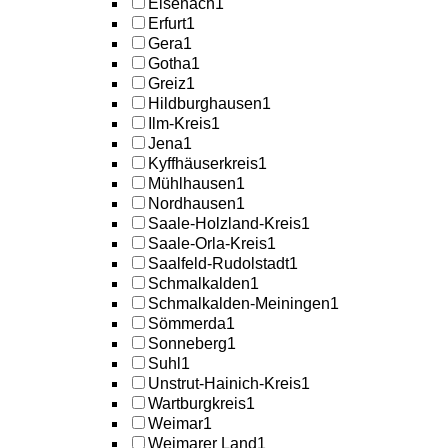
Eisenach
1
Erfurt
1
Gera
1
Gotha
1
Greiz
1
Hildburghausen
1
Ilm-Kreis
1
Jena
1
Kyffhäuserkreis
1
Mühlhausen
1
Nordhausen
1
Saale-Holzland-Kreis
1
Saale-Orla-Kreis
1
Saalfeld-Rudolstadt
1
Schmalkalden
1
Schmalkalden-Meiningen
1
Sömmerda
1
Sonneberg
1
Suhl
1
Unstrut-Hainich-Kreis
1
Wartburgkreis
1
Weimar
1
Weimarer Land
1