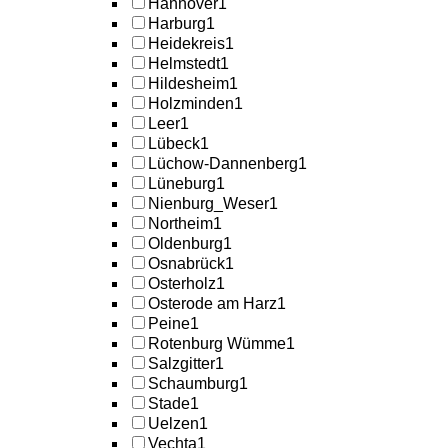
Hannover
1
Harburg
1
Heidekreis
1
Helmstedt
1
Hildesheim
1
Holzminden
1
Leer
1
Lübeck
1
Lüchow-Dannenberg
1
Lüneburg
1
Nienburg_Weser
1
Northeim
1
Oldenburg
1
Osnabrück
1
Osterholz
1
Osterode am Harz
1
Peine
1
Rotenburg Wümme
1
Salzgitter
1
Schaumburg
1
Stade
1
Uelzen
1
Vechta
1