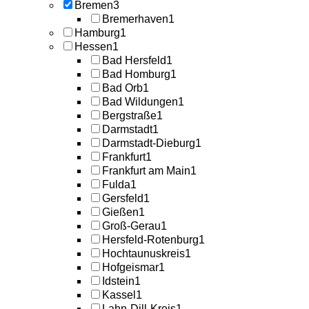
Bremen
3
Bremerhaven
1
Hamburg
1
Hessen
1
Bad Hersfeld
1
Bad Homburg
1
Bad Orb
1
Bad Wildungen
1
Bergstraße
1
Darmstadt
1
Darmstadt-Dieburg
1
Frankfurt
1
Frankfurt am Main
1
Fulda
1
Gersfeld
1
Gießen
1
Groß-Gerau
1
Hersfeld-Rotenburg
1
Hochtaunuskreis
1
Hofgeismar
1
Idstein
1
Kassel
1
Lahn-Dill-Kreis
1