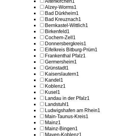
Altenkirchen
1
Alzey-Worms
1
Bad Dürkheim
1
Bad Kreuznach
1
Bernkastel-Wittlich
1
Birkenfeld
1
Cochem-Zell
1
Donnersbergkreis
1
Eifelkreis Bitburg-Prüm
1
Frankenthal Pfalz
1
Germersheim
1
Grünstadt
1
Kaiserslautern
1
Kandel
1
Koblenz
1
Kusel
1
Landau in der Pfalz
1
Landstuhl
1
Ludwigshafen am Rhein
1
Main-Taunus-Kreis
1
Mainz
1
Mainz-Bingen
1
Mayen-Koblenz
1