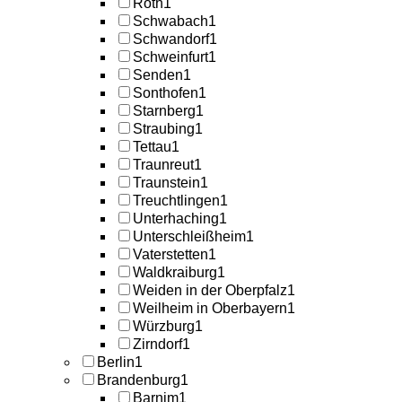
Roth
1
Schwabach
1
Schwandorf
1
Schweinfurt
1
Senden
1
Sonthofen
1
Starnberg
1
Straubing
1
Tettau
1
Traunreut
1
Traunstein
1
Treuchtlingen
1
Unterhaching
1
Unterschleißheim
1
Vaterstetten
1
Waldkraiburg
1
Weiden in der Oberpfalz
1
Weilheim in Oberbayern
1
Würzburg
1
Zirndorf
1
Berlin
1
Brandenburg
1
Barnim
1