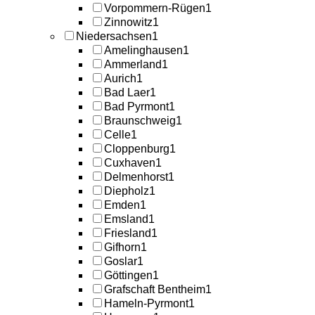
Vorpommern-Rügen
1
Zinnowitz
1
Niedersachsen
1
Amelinghausen
1
Ammerland
1
Aurich
1
Bad Laer
1
Bad Pyrmont
1
Braunschweig
1
Celle
1
Cloppenburg
1
Cuxhaven
1
Delmenhorst
1
Diepholz
1
Emden
1
Emsland
1
Friesland
1
Gifhorn
1
Goslar
1
Göttingen
1
Grafschaft Bentheim
1
Hameln-Pyrmont
1