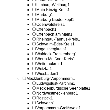
Limburg-Weilburg
1
Main-Kinzig-Kreis
1
Marburg
1
Marburg-Biedenkopf
1
Odenwaldkreis
1
Offenbach
1
Offenbach am Main
1
Rheingau-Taunus-Kreis
1
Schwalm-Eder-Kreis
1
Vogelsbergkreis
1
Waldeck-Frankenberg
1
Werra-Meißner-Kreis
1
Wetteraukreis
1
Wetzlar
1
Wiesbaden
1
Mecklenburg-Vorpommern
1
Ludwigslust-Parchim
1
Mecklenburgische Seenplatte
1
Nordwestmecklenburg
1
Rostock
1
Schwerin
1
Vorpommern-Greifswald
1