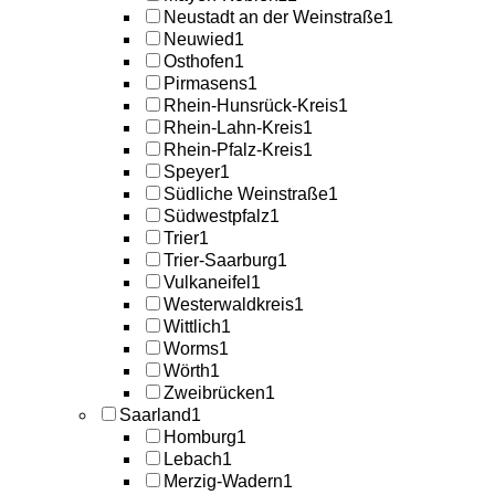
Neustadt an der Weinstraße
1
Neuwied
1
Osthofen
1
Pirmasens
1
Rhein-Hunsrück-Kreis
1
Rhein-Lahn-Kreis
1
Rhein-Pfalz-Kreis
1
Speyer
1
Südliche Weinstraße
1
Südwestpfalz
1
Trier
1
Trier-Saarburg
1
Vulkaneifel
1
Westerwaldkreis
1
Wittlich
1
Worms
1
Wörth
1
Zweibrücken
1
Saarland
1
Homburg
1
Lebach
1
Merzig-Wadern
1