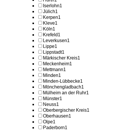
Iserlohn
1
Jülich
1
Kerpen
1
Kleve
1
Köln
1
Krefeld
1
Leverkusen
1
Lippe
1
Lippstadt
1
Märkischer Kreis
1
Meckenheim
1
Mettmann
1
Minden
1
Minden-Lübbecke
1
Mönchengladbach
1
Mülheim an der Ruhr
1
Münster
1
Neuss
1
Oberbergischer Kreis
1
Oberhausen
1
Olpe
1
Paderborn
1