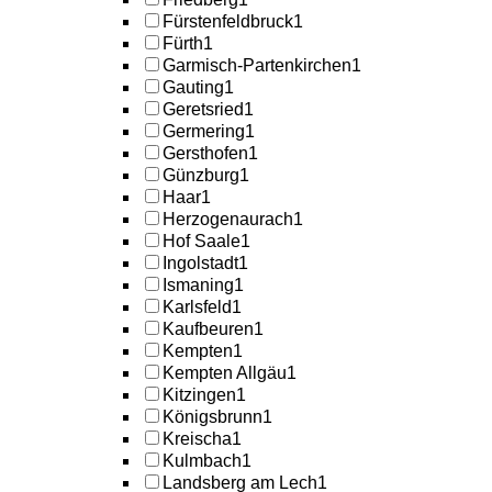
Fürstenfeldbruck
1
Fürth
1
Garmisch-Partenkirchen
1
Gauting
1
Geretsried
1
Germering
1
Gersthofen
1
Günzburg
1
Haar
1
Herzogenaurach
1
Hof Saale
1
Ingolstadt
1
Ismaning
1
Karlsfeld
1
Kaufbeuren
1
Kempten
1
Kempten Allgäu
1
Kitzingen
1
Königsbrunn
1
Kreischa
1
Kulmbach
1
Landsberg am Lech
1