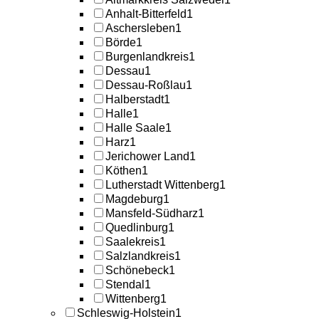
Anhalt-Bitterfeld
1
Aschersleben
1
Börde
1
Burgenlandkreis
1
Dessau
1
Dessau-Roßlau
1
Halberstadt
1
Halle
1
Halle Saale
1
Harz
1
Jerichower Land
1
Köthen
1
Lutherstadt Wittenberg
1
Magdeburg
1
Mansfeld-Südharz
1
Quedlinburg
1
Saalekreis
1
Salzlandkreis
1
Schönebeck
1
Stendal
1
Wittenberg
1
Schleswig-Holstein
1