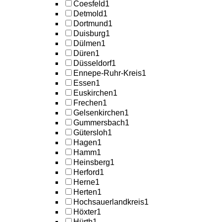
Coesfeld
1
Detmold
1
Dortmund
1
Duisburg
1
Dülmen
1
Düren
1
Düsseldorf
1
Ennepe-Ruhr-Kreis
1
Essen
1
Euskirchen
1
Frechen
1
Gelsenkirchen
1
Gummersbach
1
Gütersloh
1
Hagen
1
Hamm
1
Heinsberg
1
Herford
1
Herne
1
Herten
1
Hochsauerlandkreis
1
Höxter
1
Hürth
1