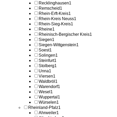
Recklinghausen
1
Remscheid
1
Rhein-Erft-Kreis
1
Rhein-Kreis Neuss
1
Rhein-Sieg-Kreis
1
Rheine
1
Rheinisch-Bergischer Kreis
1
Siegen
1
Siegen-Wittgenstein
1
Soest
1
Solingen
1
Steinfurt
1
Stolberg
1
Unna
1
Viersen
1
Waldbröl
1
Warendorf
1
Wesel
1
Wuppertal
1
Würselen
1
Rheinland-Pfalz
1
Ahrweiler
1