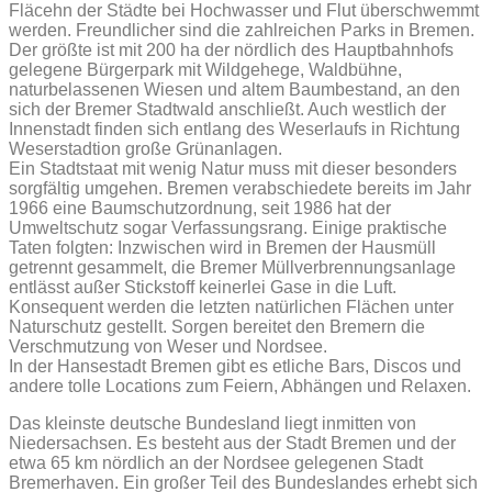
Fläcehn der Städte bei Hochwasser und Flut überschwemmt
werden. Freundlicher sind die zahlreichen Parks in Bremen.
Der größte ist mit 200 ha der nördlich des Hauptbahnhofs
gelegene Bürgerpark mit Wildgehege, Waldbühne,
naturbelassenen Wiesen und altem Baumbestand, an den
sich der Bremer Stadtwald anschließt. Auch westlich der
Innenstadt finden sich entlang des Weserlaufs in Richtung
Weserstadtion große Grünanlagen.
Ein Stadtstaat mit wenig Natur muss mit dieser besonders
sorgfältig umgehen. Bremen verabschiedete bereits im Jahr
1966 eine Baumschutzordnung, seit 1986 hat der
Umweltschutz sogar Verfassungsrang. Einige praktische
Taten folgten: Inzwischen wird in Bremen der Hausmüll
getrennt gesammelt, die Bremer Müllverbrennungsanlage
entlässt außer Stickstoff keinerlei Gase in die Luft.
Konsequent werden die letzten natürlichen Flächen unter
Naturschutz gestellt. Sorgen bereitet den Bremern die
Verschmutzung von Weser und Nordsee.
In der Hansestadt Bremen gibt es etliche Bars, Discos und
andere tolle Locations zum Feiern, Abhängen und Relaxen.
Das kleinste deutsche Bundesland liegt inmitten von
Niedersachsen. Es besteht aus der Stadt Bremen und der
etwa 65 km nördlich an der Nordsee gelegenen Stadt
Bremerhaven. Ein großer Teil des Bundeslandes erhebt sich