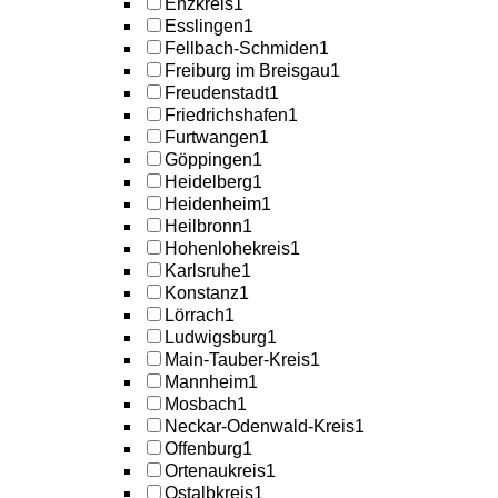
Enzkreis
1
Esslingen
1
Fellbach-Schmiden
1
Freiburg im Breisgau
1
Freudenstadt
1
Friedrichshafen
1
Furtwangen
1
Göppingen
1
Heidelberg
1
Heidenheim
1
Heilbronn
1
Hohenlohekreis
1
Karlsruhe
1
Konstanz
1
Lörrach
1
Ludwigsburg
1
Main-Tauber-Kreis
1
Mannheim
1
Mosbach
1
Neckar-Odenwald-Kreis
1
Offenburg
1
Ortenaukreis
1
Ostalbkreis
1