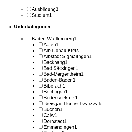
Ausbildung
3
Studium
1
Unterkategorien
Baden-Württemberg
1
Aalen
1
Alb-Donau-Kreis
1
Albstadt-Sigmaringen
1
Backnang
1
Bad Säckingen
1
Bad-Mergentheim
1
Baden-Baden
1
Biberach
1
Böblingen
1
Bodenseekreis
1
Breisgau-Hochschwarzwald
1
Buchen
1
Calw
1
Dornstadt
1
Emmendingen
1