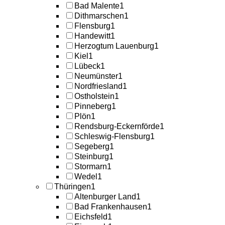
Bad Malente
1
Dithmarschen
1
Flensburg
1
Handewitt
1
Herzogtum Lauenburg
1
Kiel
1
Lübeck
1
Neumünster
1
Nordfriesland
1
Ostholstein
1
Pinneberg
1
Plön
1
Rendsburg-Eckernförde
1
Schleswig-Flensburg
1
Segeberg
1
Steinburg
1
Stormarn
1
Wedel
1
Thüringen
1
Altenburger Land
1
Bad Frankenhausen
1
Eichsfeld
1