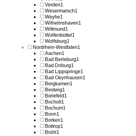
Verden
1
Wesermarsch
1
Weyhe
1
Wilhelmshaven
1
Wittmund
1
Wolfenbüttel
1
Wolfsburg
1
Nordrhein-Westfalen
1
Aachen
1
Bad Berleburg
1
Bad Driburg
1
Bad Lippspringe
1
Bad Oeynhausen
1
Bergkamen
1
Bestwig
1
Bielefeld
1
Bocholt
1
Bochum
1
Bonn
1
Borken
1
Bottrop
1
Brühl
1