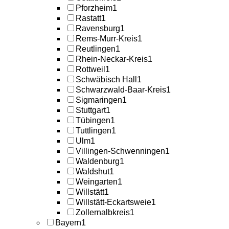
Pforzheim
1
Rastatt
1
Ravensburg
1
Rems-Murr-Kreis
1
Reutlingen
1
Rhein-Neckar-Kreis
1
Rottweil
1
Schwäbisch Hall
1
Schwarzwald-Baar-Kreis
1
Sigmaringen
1
Stuttgart
1
Tübingen
1
Tuttlingen
1
Ulm
1
Villingen-Schwenningen
1
Waldenburg
1
Waldshut
1
Weingarten
1
Willstätt
1
Willstätt-Eckartsweie
1
Zollernalbkreis
1
Bayern
1