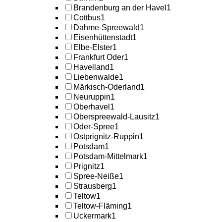
Brandenburg an der Havel
1
Cottbus
1
Dahme-Spreewald
1
Eisenhüttenstadt
1
Elbe-Elster
1
Frankfurt Oder
1
Havelland
1
Liebenwalde
1
Märkisch-Oderland
1
Neuruppin
1
Oberhavel
1
Oberspreewald-Lausitz
1
Oder-Spree
1
Ostprignitz-Ruppin
1
Potsdam
1
Potsdam-Mittelmark
1
Prignitz
1
Spree-Neiße
1
Strausberg
1
Teltow
1
Teltow-Fläming
1
Uckermark
1