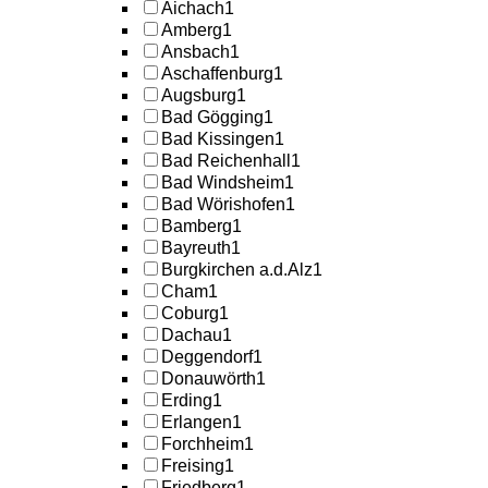
Aichach
1
Amberg
1
Ansbach
1
Aschaffenburg
1
Augsburg
1
Bad Gögging
1
Bad Kissingen
1
Bad Reichenhall
1
Bad Windsheim
1
Bad Wörishofen
1
Bamberg
1
Bayreuth
1
Burgkirchen a.d.Alz
1
Cham
1
Coburg
1
Dachau
1
Deggendorf
1
Donauwörth
1
Erding
1
Erlangen
1
Forchheim
1
Freising
1
Friedberg
1