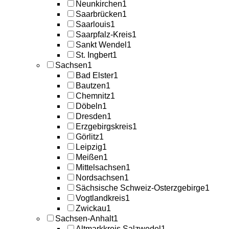
Neunkirchen
1
Saarbrücken
1
Saarlouis
1
Saarpfalz-Kreis
1
Sankt Wendel
1
St. Ingbert
1
Sachsen
1
Bad Elster
1
Bautzen
1
Chemnitz
1
Döbeln
1
Dresden
1
Erzgebirgskreis
1
Görlitz
1
Leipzig
1
Meißen
1
Mittelsachsen
1
Nordsachsen
1
Sächsische Schweiz-Osterzgebirge
1
Vogtlandkreis
1
Zwickau
1
Sachsen-Anhalt
1
Altmarkkreis Salzwedel
1