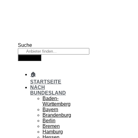
Zum
Inhalt
springen
Suche
Suche
🏠
STARTSEITE
NACH
BUNDESLAND
Baden-
Württemberg
Bayern
Brandenburg
Berlin
Bremen
Hamburg
Hessen