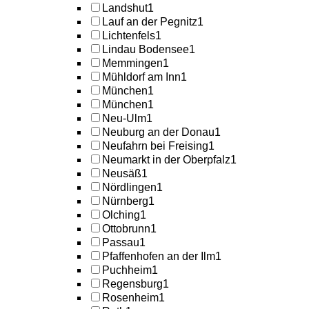
Landshut
1
Lauf an der Pegnitz
1
Lichtenfels
1
Lindau Bodensee
1
Memmingen
1
Mühldorf am Inn
1
München
1
München
1
Neu-Ulm
1
Neuburg an der Donau
1
Neufahrn bei Freising
1
Neumarkt in der Oberpfalz
1
Neusäß
1
Nördlingen
1
Nürnberg
1
Olching
1
Ottobrunn
1
Passau
1
Pfaffenhofen an der Ilm
1
Puchheim
1
Regensburg
1
Rosenheim
1