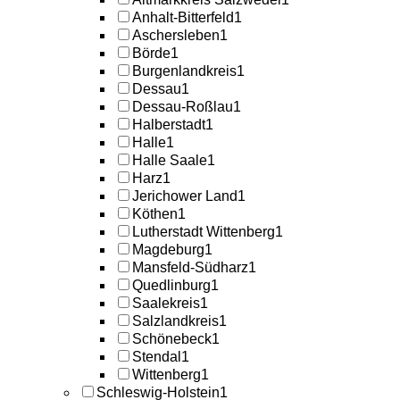
Anhalt-Bitterfeld
1
Aschersleben
1
Börde
1
Burgenlandkreis
1
Dessau
1
Dessau-Roßlau
1
Halberstadt
1
Halle
1
Halle Saale
1
Harz
1
Jerichower Land
1
Köthen
1
Lutherstadt Wittenberg
1
Magdeburg
1
Mansfeld-Südharz
1
Quedlinburg
1
Saalekreis
1
Salzlandkreis
1
Schönebeck
1
Stendal
1
Wittenberg
1
Schleswig-Holstein
1