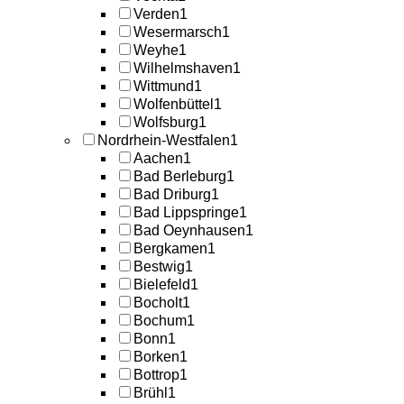
Verden
1
Wesermarsch
1
Weyhe
1
Wilhelmshaven
1
Wittmund
1
Wolfenbüttel
1
Wolfsburg
1
Nordrhein-Westfalen
1
Aachen
1
Bad Berleburg
1
Bad Driburg
1
Bad Lippspringe
1
Bad Oeynhausen
1
Bergkamen
1
Bestwig
1
Bielefeld
1
Bocholt
1
Bochum
1
Bonn
1
Borken
1
Bottrop
1
Brühl
1