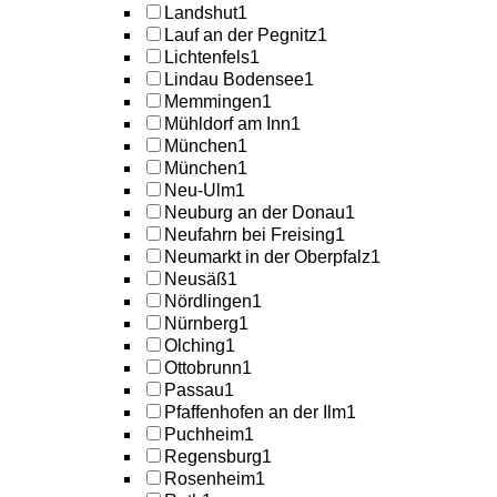
Landshut
1
Lauf an der Pegnitz
1
Lichtenfels
1
Lindau Bodensee
1
Memmingen
1
Mühldorf am Inn
1
München
1
München
1
Neu-Ulm
1
Neuburg an der Donau
1
Neufahrn bei Freising
1
Neumarkt in der Oberpfalz
1
Neusäß
1
Nördlingen
1
Nürnberg
1
Olching
1
Ottobrunn
1
Passau
1
Pfaffenhofen an der Ilm
1
Puchheim
1
Regensburg
1
Rosenheim
1