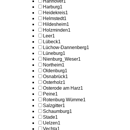
Hannover
1
Harburg
1
Heidekreis
1
Helmstedt
1
Hildesheim
1
Holzminden
1
Leer
1
Lübeck
1
Lüchow-Dannenberg
1
Lüneburg
1
Nienburg_Weser
1
Northeim
1
Oldenburg
1
Osnabrück
1
Osterholz
1
Osterode am Harz
1
Peine
1
Rotenburg Wümme
1
Salzgitter
1
Schaumburg
1
Stade
1
Uelzen
1
Vechta
1