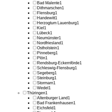
Bad Malente
1
Dithmarschen
1
Flensburg
1
Handewitt
1
Herzogtum Lauenburg
1
Kiel
1
Lübeck
1
Neumünster
1
Nordfriesland
1
Ostholstein
1
Pinneberg
1
Plön
1
Rendsburg-Eckernförde
1
Schleswig-Flensburg
1
Segeberg
1
Steinburg
1
Stormarn
1
Wedel
1
Thüringen
1
Altenburger Land
1
Bad Frankenhausen
1
Eichsfeld
1