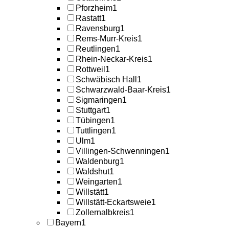
Pforzheim
1
Rastatt
1
Ravensburg
1
Rems-Murr-Kreis
1
Reutlingen
1
Rhein-Neckar-Kreis
1
Rottweil
1
Schwäbisch Hall
1
Schwarzwald-Baar-Kreis
1
Sigmaringen
1
Stuttgart
1
Tübingen
1
Tuttlingen
1
Ulm
1
Villingen-Schwenningen
1
Waldenburg
1
Waldshut
1
Weingarten
1
Willstätt
1
Willstätt-Eckartsweie
1
Zollernalbkreis
1
Bayern
1