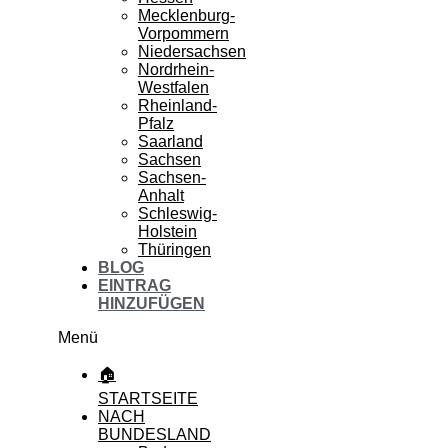
Mecklenburg-
Vorpommern
Niedersachsen
Nordrhein-
Westfalen
Rheinland-
Pfalz
Saarland
Sachsen
Sachsen-
Anhalt
Schleswig-
Holstein
Thüringen
BLOG
EINTRAG
HINZUFÜGEN
Menü
🏠
STARTSEITE
NACH
BUNDESLAND