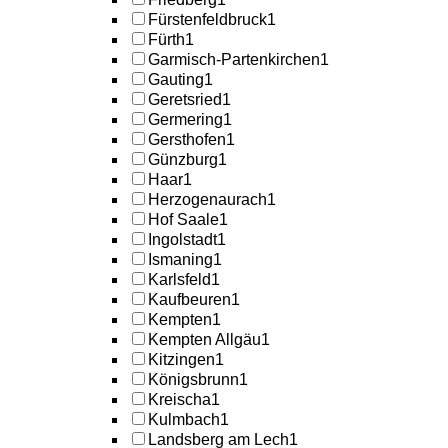
Fürstenfeldbruck
1
Fürth
1
Garmisch-Partenkirchen
1
Gauting
1
Geretsried
1
Germering
1
Gersthofen
1
Günzburg
1
Haar
1
Herzogenaurach
1
Hof Saale
1
Ingolstadt
1
Ismaning
1
Karlsfeld
1
Kaufbeuren
1
Kempten
1
Kempten Allgäu
1
Kitzingen
1
Königsbrunn
1
Kreischa
1
Kulmbach
1
Landsberg am Lech
1