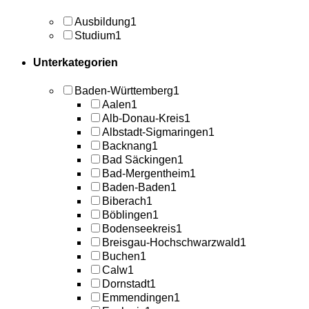
Ausbildung
1
Studium
1
Unterkategorien
Baden-Württemberg
1
Aalen
1
Alb-Donau-Kreis
1
Albstadt-Sigmaringen
1
Backnang
1
Bad Säckingen
1
Bad-Mergentheim
1
Baden-Baden
1
Biberach
1
Böblingen
1
Bodenseekreis
1
Breisgau-Hochschwarzwald
1
Buchen
1
Calw
1
Dornstadt
1
Emmendingen
1