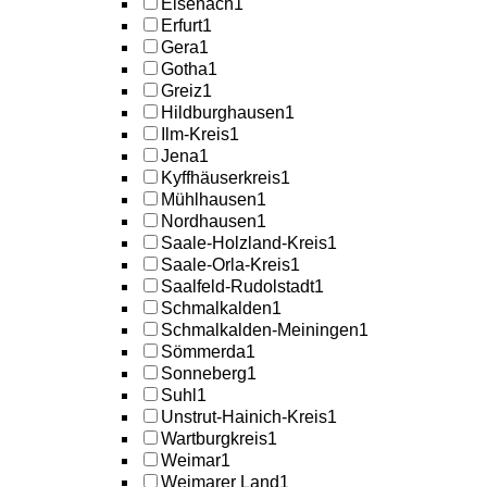
Eisenach
1
Erfurt
1
Gera
1
Gotha
1
Greiz
1
Hildburghausen
1
Ilm-Kreis
1
Jena
1
Kyffhäuserkreis
1
Mühlhausen
1
Nordhausen
1
Saale-Holzland-Kreis
1
Saale-Orla-Kreis
1
Saalfeld-Rudolstadt
1
Schmalkalden
1
Schmalkalden-Meiningen
1
Sömmerda
1
Sonneberg
1
Suhl
1
Unstrut-Hainich-Kreis
1
Wartburgkreis
1
Weimar
1
Weimarer Land
1