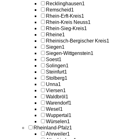
Recklinghausen
1
Remscheid
1
Rhein-Erft-Kreis
1
Rhein-Kreis Neuss
1
Rhein-Sieg-Kreis
1
Rheine
1
Rheinisch-Bergischer Kreis
1
Siegen
1
Siegen-Wittgenstein
1
Soest
1
Solingen
1
Steinfurt
1
Stolberg
1
Unna
1
Viersen
1
Waldbröl
1
Warendorf
1
Wesel
1
Wuppertal
1
Würselen
1
Rheinland-Pfalz
1
Ahrweiler
1