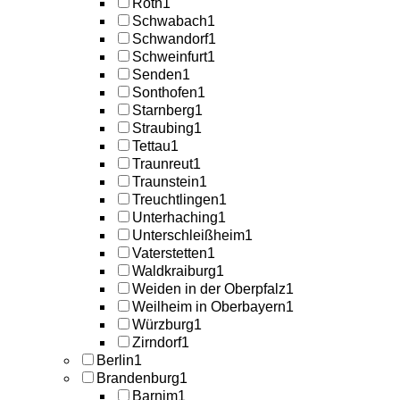
Roth
1
Schwabach
1
Schwandorf
1
Schweinfurt
1
Senden
1
Sonthofen
1
Starnberg
1
Straubing
1
Tettau
1
Traunreut
1
Traunstein
1
Treuchtlingen
1
Unterhaching
1
Unterschleißheim
1
Vaterstetten
1
Waldkraiburg
1
Weiden in der Oberpfalz
1
Weilheim in Oberbayern
1
Würzburg
1
Zirndorf
1
Berlin
1
Brandenburg
1
Barnim
1