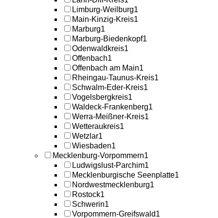
Limburg-Weilburg
1
Main-Kinzig-Kreis
1
Marburg
1
Marburg-Biedenkopf
1
Odenwaldkreis
1
Offenbach
1
Offenbach am Main
1
Rheingau-Taunus-Kreis
1
Schwalm-Eder-Kreis
1
Vogelsbergkreis
1
Waldeck-Frankenberg
1
Werra-Meißner-Kreis
1
Wetteraukreis
1
Wetzlar
1
Wiesbaden
1
Mecklenburg-Vorpommern
1
Ludwigslust-Parchim
1
Mecklenburgische Seenplatte
1
Nordwestmecklenburg
1
Rostock
1
Schwerin
1
Vorpommern-Greifswald
1