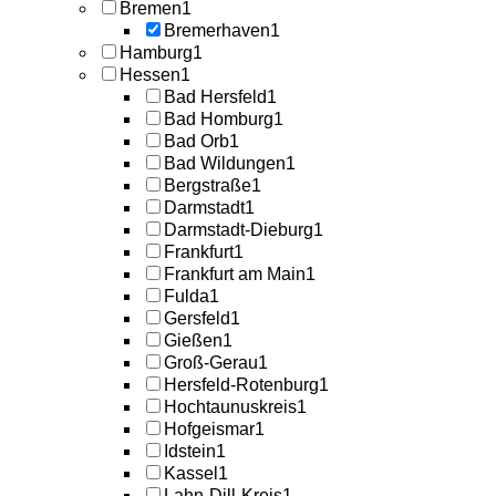
Bremen
1
Bremerhaven
1
Hamburg
1
Hessen
1
Bad Hersfeld
1
Bad Homburg
1
Bad Orb
1
Bad Wildungen
1
Bergstraße
1
Darmstadt
1
Darmstadt-Dieburg
1
Frankfurt
1
Frankfurt am Main
1
Fulda
1
Gersfeld
1
Gießen
1
Groß-Gerau
1
Hersfeld-Rotenburg
1
Hochtaunuskreis
1
Hofgeismar
1
Idstein
1
Kassel
1
Lahn-Dill-Kreis
1