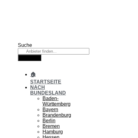
Zum
Inhalt
springen
Suche
Suche
🏠
STARTSEITE
NACH
BUNDESLAND
Baden-
Württemberg
Bayern
Brandenburg
Berlin
Bremen
Hamburg
Hessen