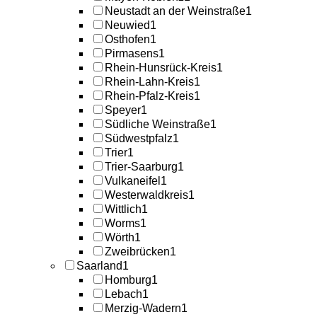
Neustadt an der Weinstraße
1
Neuwied
1
Osthofen
1
Pirmasens
1
Rhein-Hunsrück-Kreis
1
Rhein-Lahn-Kreis
1
Rhein-Pfalz-Kreis
1
Speyer
1
Südliche Weinstraße
1
Südwestpfalz
1
Trier
1
Trier-Saarburg
1
Vulkaneifel
1
Westerwaldkreis
1
Wittlich
1
Worms
1
Wörth
1
Zweibrücken
1
Saarland
1
Homburg
1
Lebach
1
Merzig-Wadern
1