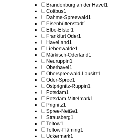
Brandenburg an der Havel
1
Cottbus
1
Dahme-Spreewald
1
Eisenhüttenstadt
1
Elbe-Elster
1
Frankfurt Oder
1
Havelland
1
Liebenwalde
1
Märkisch-Oderland
1
Neuruppin
1
Oberhavel
1
Oberspreewald-Lausitz
1
Oder-Spree
1
Ostprignitz-Ruppin
1
Potsdam
1
Potsdam-Mittelmark
1
Prignitz
1
Spree-Neiße
1
Strausberg
1
Teltow
1
Teltow-Fläming
1
Uckermark
1