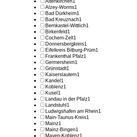
Altenkirchen
1
Alzey-Worms
1
Bad Dürkheim
1
Bad Kreuznach
1
Bernkastel-Wittlich
1
Birkenfeld
1
Cochem-Zell
1
Donnersbergkreis
1
Eifelkreis Bitburg-Prüm
1
Frankenthal Pfalz
1
Germersheim
1
Grünstadt
1
Kaiserslautern
1
Kandel
1
Koblenz
1
Kusel
1
Landau in der Pfalz
1
Landstuhl
1
Ludwigshafen am Rhein
1
Main-Taunus-Kreis
1
Mainz
1
Mainz-Bingen
1
Mayen-Koblenz
1