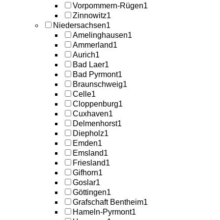
Vorpommern-Rügen
1
Zinnowitz
1
Niedersachsen
1
Amelinghausen
1
Ammerland
1
Aurich
1
Bad Laer
1
Bad Pyrmont
1
Braunschweig
1
Celle
1
Cloppenburg
1
Cuxhaven
1
Delmenhorst
1
Diepholz
1
Emden
1
Emsland
1
Friesland
1
Gifhorn
1
Goslar
1
Göttingen
1
Grafschaft Bentheim
1
Hameln-Pyrmont
1