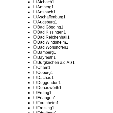
Aichach
1
Amberg
1
Ansbach
1
Aschaffenburg
1
Augsburg
1
Bad Gögging
1
Bad Kissingen
1
Bad Reichenhall
1
Bad Windsheim
1
Bad Wörishofen
1
Bamberg
1
Bayreuth
1
Burgkirchen a.d.Alz
1
Cham
1
Coburg
1
Dachau
1
Deggendorf
1
Donauwörth
1
Erding
1
Erlangen
1
Forchheim
1
Freising
1
Friedberg
1