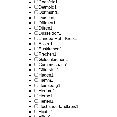
Coesfeld
1
Detmold
1
Dortmund
1
Duisburg
1
Dülmen
1
Düren
1
Düsseldorf
1
Ennepe-Ruhr-Kreis
1
Essen
1
Euskirchen
1
Frechen
1
Gelsenkirchen
1
Gummersbach
1
Gütersloh
1
Hagen
1
Hamm
1
Heinsberg
1
Herford
1
Herne
1
Herten
1
Hochsauerlandkreis
1
Höxter
1
Hürth
1