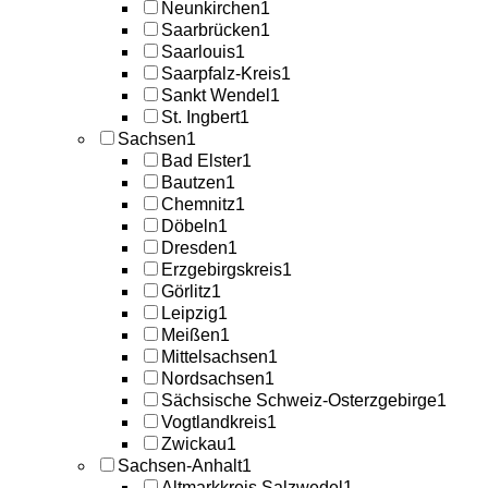
Neunkirchen
1
Saarbrücken
1
Saarlouis
1
Saarpfalz-Kreis
1
Sankt Wendel
1
St. Ingbert
1
Sachsen
1
Bad Elster
1
Bautzen
1
Chemnitz
1
Döbeln
1
Dresden
1
Erzgebirgskreis
1
Görlitz
1
Leipzig
1
Meißen
1
Mittelsachsen
1
Nordsachsen
1
Sächsische Schweiz-Osterzgebirge
1
Vogtlandkreis
1
Zwickau
1
Sachsen-Anhalt
1
Altmarkkreis Salzwedel
1