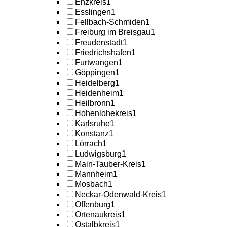
Enzkreis
1
Esslingen
1
Fellbach-Schmiden
1
Freiburg im Breisgau
1
Freudenstadt
1
Friedrichshafen
1
Furtwangen
1
Göppingen
1
Heidelberg
1
Heidenheim
1
Heilbronn
1
Hohenlohekreis
1
Karlsruhe
1
Konstanz
1
Lörrach
1
Ludwigsburg
1
Main-Tauber-Kreis
1
Mannheim
1
Mosbach
1
Neckar-Odenwald-Kreis
1
Offenburg
1
Ortenaukreis
1
Ostalbkreis
1