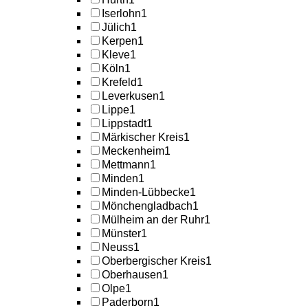
Iserlohn
1
Jülich
1
Kerpen
1
Kleve
1
Köln
1
Krefeld
1
Leverkusen
1
Lippe
1
Lippstadt
1
Märkischer Kreis
1
Meckenheim
1
Mettmann
1
Minden
1
Minden-Lübbecke
1
Mönchengladbach
1
Mülheim an der Ruhr
1
Münster
1
Neuss
1
Oberbergischer Kreis
1
Oberhausen
1
Olpe
1
Paderborn
1