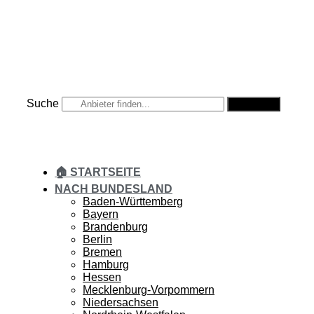
Zum
Inhalt
springen
Suche
Suche
🏠 STARTSEITE
NACH BUNDESLAND
Baden-Württemberg
Bayern
Brandenburg
Berlin
Bremen
Hamburg
Hessen
Mecklenburg-Vorpommern
Niedersachsen