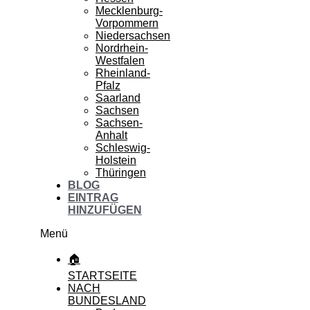
Mecklenburg-
Vorpommern
Niedersachsen
Nordrhein-
Westfalen
Rheinland-
Pfalz
Saarland
Sachsen
Sachsen-
Anhalt
Schleswig-
Holstein
Thüringen
BLOG
EINTRAG
HINZUFÜGEN
Menü
🏠
STARTSEITE
NACH
BUNDESLAND