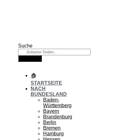
Zum
Inhalt
springen
Suche
Suche
🏠
STARTSEITE
NACH
BUNDESLAND
Baden-
Württemberg
Bayern
Brandenburg
Berlin
Bremen
Hamburg
Hessen