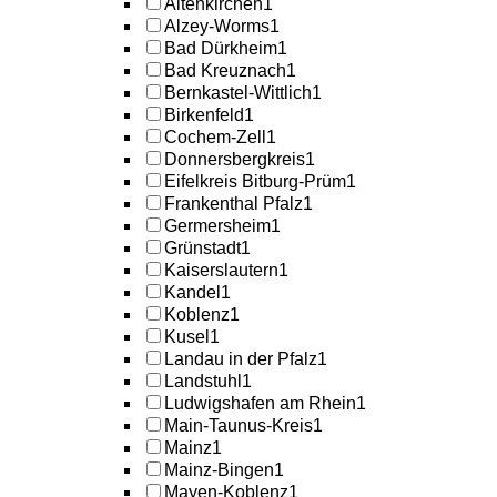
Altenkirchen
1
Alzey-Worms
1
Bad Dürkheim
1
Bad Kreuznach
1
Bernkastel-Wittlich
1
Birkenfeld
1
Cochem-Zell
1
Donnersbergkreis
1
Eifelkreis Bitburg-Prüm
1
Frankenthal Pfalz
1
Germersheim
1
Grünstadt
1
Kaiserslautern
1
Kandel
1
Koblenz
1
Kusel
1
Landau in der Pfalz
1
Landstuhl
1
Ludwigshafen am Rhein
1
Main-Taunus-Kreis
1
Mainz
1
Mainz-Bingen
1
Mayen-Koblenz
1