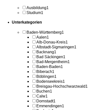
Ausbildung
1
Studium
1
Unterkategorien
Baden-Württemberg
1
Aalen
1
Alb-Donau-Kreis
1
Albstadt-Sigmaringen
1
Backnang
1
Bad Säckingen
1
Bad-Mergentheim
1
Baden-Baden
1
Biberach
1
Böblingen
1
Bodenseekreis
1
Breisgau-Hochschwarzwald
1
Buchen
1
Calw
1
Dornstadt
1
Emmendingen
1