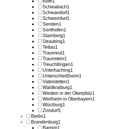
Roth
1
Schwabach
1
Schwandorf
1
Schweinfurt
1
Senden
1
Sonthofen
1
Starnberg
1
Straubing
1
Tettau
1
Traunreut
1
Traunstein
1
Treuchtlingen
1
Unterhaching
1
Unterschleißheim
1
Vaterstetten
1
Waldkraiburg
1
Weiden in der Oberpfalz
1
Weilheim in Oberbayern
1
Würzburg
1
Zirndorf
1
Berlin
1
Brandenburg
1
Barnim
1