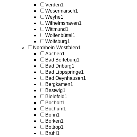
Verden
1
Wesermarsch
1
Weyhe
1
Wilhelmshaven
1
Wittmund
1
Wolfenbüttel
1
Wolfsburg
1
Nordrhein-Westfalen
1
Aachen
1
Bad Berleburg
1
Bad Driburg
1
Bad Lippspringe
1
Bad Oeynhausen
1
Bergkamen
1
Bestwig
1
Bielefeld
1
Bocholt
1
Bochum
1
Bonn
1
Borken
1
Bottrop
1
Brühl
1