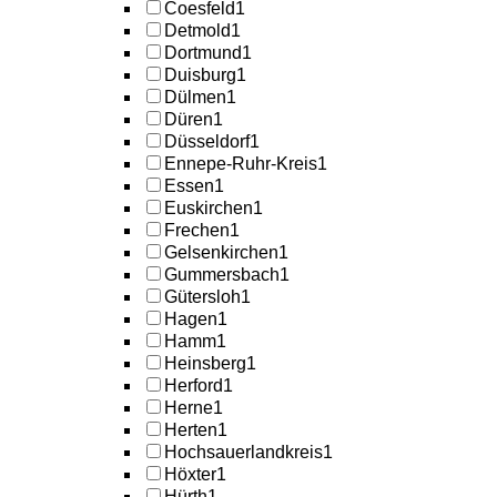
Coesfeld
1
Detmold
1
Dortmund
1
Duisburg
1
Dülmen
1
Düren
1
Düsseldorf
1
Ennepe-Ruhr-Kreis
1
Essen
1
Euskirchen
1
Frechen
1
Gelsenkirchen
1
Gummersbach
1
Gütersloh
1
Hagen
1
Hamm
1
Heinsberg
1
Herford
1
Herne
1
Herten
1
Hochsauerlandkreis
1
Höxter
1
Hürth
1