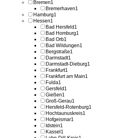
Bremen
1
Bremerhaven
1
Hamburg
1
Hessen
1
Bad Hersfeld
1
Bad Homburg
1
Bad Orb
1
Bad Wildungen
1
Bergstraße
1
Darmstadt
1
Darmstadt-Dieburg
1
Frankfurt
1
Frankfurt am Main
1
Fulda
1
Gersfeld
1
Gießen
1
Groß-Gerau
1
Hersfeld-Rotenburg
1
Hochtaunuskreis
1
Hofgeismar
1
Idstein
1
Kassel
1
Lahn-Dill-Kreis
1