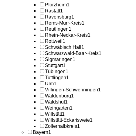
Pforzheim
1
Rastatt
1
Ravensburg
1
Rems-Murr-Kreis
1
Reutlingen
1
Rhein-Neckar-Kreis
1
Rottweil
1
Schwäbisch Hall
1
Schwarzwald-Baar-Kreis
1
Sigmaringen
1
Stuttgart
1
Tübingen
1
Tuttlingen
1
Ulm
1
Villingen-Schwenningen
1
Waldenburg
1
Waldshut
1
Weingarten
1
Willstätt
1
Willstätt-Eckartsweie
1
Zollernalbkreis
1
Bayern
1