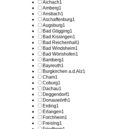
Aichach
1
Amberg
1
Ansbach
1
Aschaffenburg
1
Augsburg
1
Bad Gögging
1
Bad Kissingen
1
Bad Reichenhall
1
Bad Windsheim
1
Bad Wörishofen
1
Bamberg
1
Bayreuth
1
Burgkirchen a.d.Alz
1
Cham
1
Coburg
1
Dachau
1
Deggendorf
1
Donauwörth
1
Erding
1
Erlangen
1
Forchheim
1
Freising
1
Friedberg
1