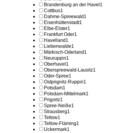
Brandenburg an der Havel
1
Cottbus
1
Dahme-Spreewald
1
Eisenhüttenstadt
1
Elbe-Elster
1
Frankfurt Oder
1
Havelland
1
Liebenwalde
1
Märkisch-Oderland
1
Neuruppin
1
Oberhavel
1
Oberspreewald-Lausitz
1
Oder-Spree
1
Ostprignitz-Ruppin
1
Potsdam
1
Potsdam-Mittelmark
1
Prignitz
1
Spree-Neiße
1
Strausberg
1
Teltow
1
Teltow-Fläming
1
Uckermark
1