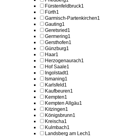
Fürstenfeldbruck
1
Fürth
1
Garmisch-Partenkirchen
1
Gauting
1
Geretsried
1
Germering
1
Gersthofen
1
Günzburg
1
Haar
1
Herzogenaurach
1
Hof Saale
1
Ingolstadt
1
Ismaning
1
Karlsfeld
1
Kaufbeuren
1
Kempten
1
Kempten Allgäu
1
Kitzingen
1
Königsbrunn
1
Kreischa
1
Kulmbach
1
Landsberg am Lech
1