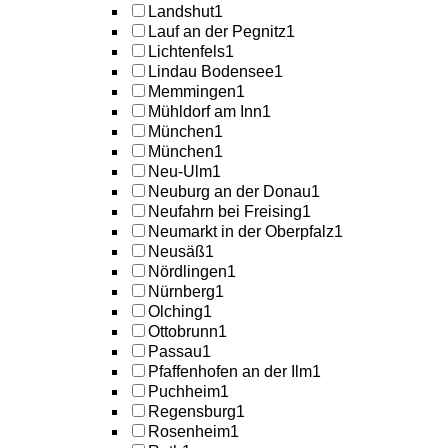
Landshut
1
Lauf an der Pegnitz
1
Lichtenfels
1
Lindau Bodensee
1
Memmingen
1
Mühldorf am Inn
1
München
1
München
1
Neu-Ulm
1
Neuburg an der Donau
1
Neufahrn bei Freising
1
Neumarkt in der Oberpfalz
1
Neusäß
1
Nördlingen
1
Nürnberg
1
Olching
1
Ottobrunn
1
Passau
1
Pfaffenhofen an der Ilm
1
Puchheim
1
Regensburg
1
Rosenheim
1