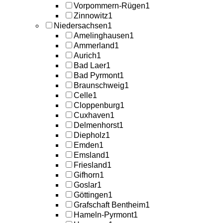
Vorpommern-Rügen
1
Zinnowitz
1
Niedersachsen
1
Amelinghausen
1
Ammerland
1
Aurich
1
Bad Laer
1
Bad Pyrmont
1
Braunschweig
1
Celle
1
Cloppenburg
1
Cuxhaven
1
Delmenhorst
1
Diepholz
1
Emden
1
Emsland
1
Friesland
1
Gifhorn
1
Goslar
1
Göttingen
1
Grafschaft Bentheim
1
Hameln-Pyrmont
1