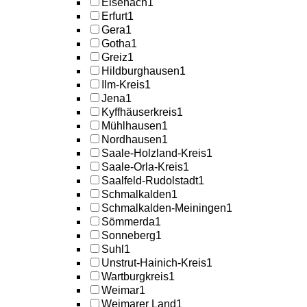
Eisenach
1
Erfurt
1
Gera
1
Gotha
1
Greiz
1
Hildburghausen
1
Ilm-Kreis
1
Jena
1
Kyffhäuserkreis
1
Mühlhausen
1
Nordhausen
1
Saale-Holzland-Kreis
1
Saale-Orla-Kreis
1
Saalfeld-Rudolstadt
1
Schmalkalden
1
Schmalkalden-Meiningen
1
Sömmerda
1
Sonneberg
1
Suhl
1
Unstrut-Hainich-Kreis
1
Wartburgkreis
1
Weimar
1
Weimarer Land
1