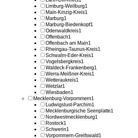
Limburg-Weilburg
1
Main-Kinzig-Kreis
1
Marburg
1
Marburg-Biedenkopf
1
Odenwaldkreis
1
Offenbach
1
Offenbach am Main
1
Rheingau-Taunus-Kreis
1
Schwalm-Eder-Kreis
1
Vogelsbergkreis
1
Waldeck-Frankenberg
1
Werra-Meißner-Kreis
1
Wetteraukreis
1
Wetzlar
1
Wiesbaden
1
Mecklenburg-Vorpommern
1
Ludwigslust-Parchim
1
Mecklenburgische Seenplatte
1
Nordwestmecklenburg
1
Rostock
1
Schwerin
1
Vorpommern-Greifswald
1