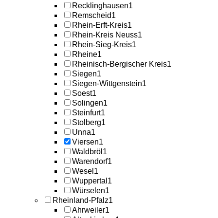
Recklinghausen
1
Remscheid
1
Rhein-Erft-Kreis
1
Rhein-Kreis Neuss
1
Rhein-Sieg-Kreis
1
Rheine
1
Rheinisch-Bergischer Kreis
1
Siegen
1
Siegen-Wittgenstein
1
Soest
1
Solingen
1
Steinfurt
1
Stolberg
1
Unna
1
Viersen
1
Waldbröl
1
Warendorf
1
Wesel
1
Wuppertal
1
Würselen
1
Rheinland-Pfalz
1
Ahrweiler
1