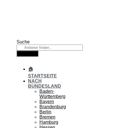
Zum
Inhalt
springen
Suche
Suche
🏠
STARTSEITE
NACH
BUNDESLAND
Baden-
Württemberg
Bayern
Brandenburg
Berlin
Bremen
Hamburg
Hessen