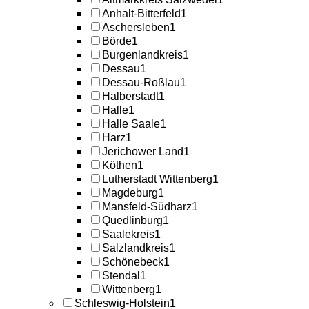
Anhalt-Bitterfeld
1
Aschersleben
1
Börde
1
Burgenlandkreis
1
Dessau
1
Dessau-Roßlau
1
Halberstadt
1
Halle
1
Halle Saale
1
Harz
1
Jerichower Land
1
Köthen
1
Lutherstadt Wittenberg
1
Magdeburg
1
Mansfeld-Südharz
1
Quedlinburg
1
Saalekreis
1
Salzlandkreis
1
Schönebeck
1
Stendal
1
Wittenberg
1
Schleswig-Holstein
1