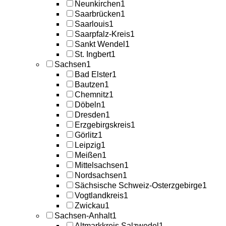
Neunkirchen
1
Saarbrücken
1
Saarlouis
1
Saarpfalz-Kreis
1
Sankt Wendel
1
St. Ingbert
1
Sachsen
1
Bad Elster
1
Bautzen
1
Chemnitz
1
Döbeln
1
Dresden
1
Erzgebirgskreis
1
Görlitz
1
Leipzig
1
Meißen
1
Mittelsachsen
1
Nordsachsen
1
Sächsische Schweiz-Osterzgebirge
1
Vogtlandkreis
1
Zwickau
1
Sachsen-Anhalt
1
Altmarkkreis Salzwedel
1