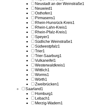
Neustadt an der Weinstraße
1
Neuwied
1
Osthofen
1
Pirmasens
1
Rhein-Hunsrück-Kreis
1
Rhein-Lahn-Kreis
1
Rhein-Pfalz-Kreis
1
Speyer
1
Südliche Weinstraße
1
Südwestpfalz
1
Trier
1
Trier-Saarburg
1
Vulkaneifel
1
Westerwaldkreis
1
Wittlich
1
Worms
1
Wörth
1
Zweibrücken
1
Saarland
1
Homburg
1
Lebach
1
Merzig-Wadern
1