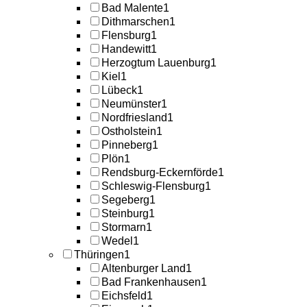
Bad Malente
1
Dithmarschen
1
Flensburg
1
Handewitt
1
Herzogtum Lauenburg
1
Kiel
1
Lübeck
1
Neumünster
1
Nordfriesland
1
Ostholstein
1
Pinneberg
1
Plön
1
Rendsburg-Eckernförde
1
Schleswig-Flensburg
1
Segeberg
1
Steinburg
1
Stormarn
1
Wedel
1
Thüringen
1
Altenburger Land
1
Bad Frankenhausen
1
Eichsfeld
1