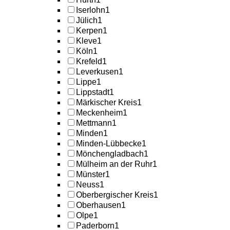
Iserlohn
1
Jülich
1
Kerpen
1
Kleve
1
Köln
1
Krefeld
1
Leverkusen
1
Lippe
1
Lippstadt
1
Märkischer Kreis
1
Meckenheim
1
Mettmann
1
Minden
1
Minden-Lübbecke
1
Mönchengladbach
1
Mülheim an der Ruhr
1
Münster
1
Neuss
1
Oberbergischer Kreis
1
Oberhausen
1
Olpe
1
Paderborn
1