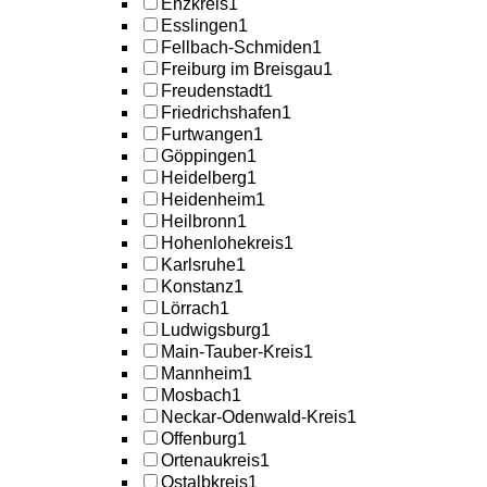
Enzkreis
1
Esslingen
1
Fellbach-Schmiden
1
Freiburg im Breisgau
1
Freudenstadt
1
Friedrichshafen
1
Furtwangen
1
Göppingen
1
Heidelberg
1
Heidenheim
1
Heilbronn
1
Hohenlohekreis
1
Karlsruhe
1
Konstanz
1
Lörrach
1
Ludwigsburg
1
Main-Tauber-Kreis
1
Mannheim
1
Mosbach
1
Neckar-Odenwald-Kreis
1
Offenburg
1
Ortenaukreis
1
Ostalbkreis
1