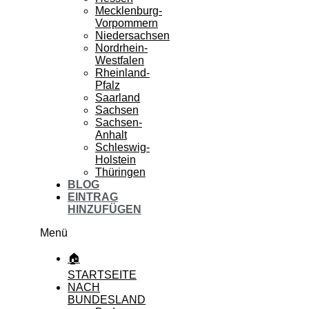
Mecklenburg-
Vorpommern
Niedersachsen
Nordrhein-
Westfalen
Rheinland-
Pfalz
Saarland
Sachsen
Sachsen-
Anhalt
Schleswig-
Holstein
Thüringen
BLOG
EINTRAG
HINZUFÜGEN
Menü
🏠
STARTSEITE
NACH
BUNDESLAND