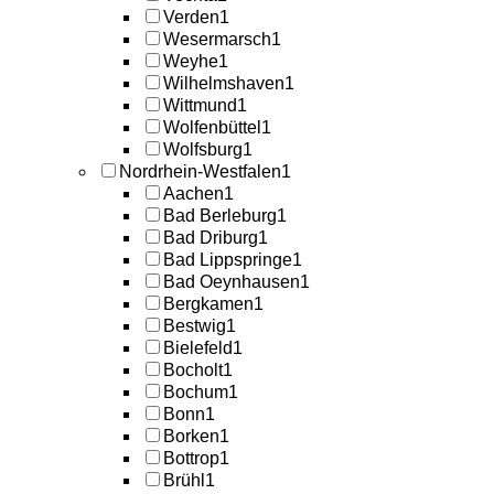
Verden
1
Wesermarsch
1
Weyhe
1
Wilhelmshaven
1
Wittmund
1
Wolfenbüttel
1
Wolfsburg
1
Nordrhein-Westfalen
1
Aachen
1
Bad Berleburg
1
Bad Driburg
1
Bad Lippspringe
1
Bad Oeynhausen
1
Bergkamen
1
Bestwig
1
Bielefeld
1
Bocholt
1
Bochum
1
Bonn
1
Borken
1
Bottrop
1
Brühl
1