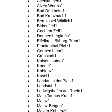
Altenkirchen
1
Alzey-Worms
1
Bad Dürkheim
1
Bad Kreuznach
1
Bernkastel-Wittlich
1
Birkenfeld
1
Cochem-Zell
1
Donnersbergkreis
1
Eifelkreis Bitburg-Prüm
1
Frankenthal Pfalz
1
Germersheim
1
Grünstadt
1
Kaiserslautern
1
Kandel
1
Koblenz
1
Kusel
1
Landau in der Pfalz
1
Landstuhl
1
Ludwigshafen am Rhein
1
Main-Taunus-Kreis
1
Mainz
1
Mainz-Bingen
1
Mayen-Koblenz
1