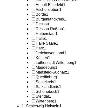
Anhalt-Bitterfeld
1
Aschersleben
1
Börde
1
Burgenlandkreis
1
Dessau
1
Dessau-Roßlau
1
Halberstadt
1
Halle
1
Halle Saale
1
Harz
1
Jerichower Land
1
Köthen
1
Lutherstadt Wittenberg
1
Magdeburg
1
Mansfeld-Südharz
1
Quedlinburg
1
Saalekreis
1
Salzlandkreis
1
Schönebeck
1
Stendal
1
Wittenberg
1
Schleswig-Holstein
1