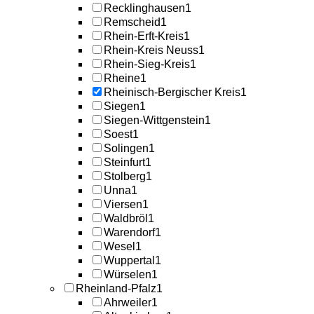
Recklinghausen
1
Remscheid
1
Rhein-Erft-Kreis
1
Rhein-Kreis Neuss
1
Rhein-Sieg-Kreis
1
Rheine
1
Rheinisch-Bergischer Kreis
1
Siegen
1
Siegen-Wittgenstein
1
Soest
1
Solingen
1
Steinfurt
1
Stolberg
1
Unna
1
Viersen
1
Waldbröl
1
Warendorf
1
Wesel
1
Wuppertal
1
Würselen
1
Rheinland-Pfalz
1
Ahrweiler
1