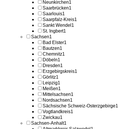
Neunkirchen
1
Saarbrücken
1
Saarlouis
1
Saarpfalz-Kreis
1
Sankt Wendel
1
St. Ingbert
1
Sachsen
1
Bad Elster
1
Bautzen
1
Chemnitz
1
Döbeln
1
Dresden
1
Erzgebirgskreis
1
Görlitz
1
Leipzig
1
Meißen
1
Mittelsachsen
1
Nordsachsen
1
Sächsische Schweiz-Osterzgebirge
1
Vogtlandkreis
1
Zwickau
1
Sachsen-Anhalt
1
Altmarkkreis Salzwedel
1