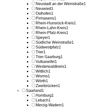
Neustadt an der Weinstraße
1
Neuwied
1
Osthofen
1
Pirmasens
1
Rhein-Hunsrück-Kreis
1
Rhein-Lahn-Kreis
1
Rhein-Pfalz-Kreis
1
Speyer
1
Südliche Weinstraße
1
Südwestpfalz
1
Trier
1
Trier-Saarburg
1
Vulkaneifel
1
Westerwaldkreis
1
Wittlich
1
Worms
1
Wörth
1
Zweibrücken
1
Saarland
1
Homburg
1
Lebach
1
Merzig-Wadern
1