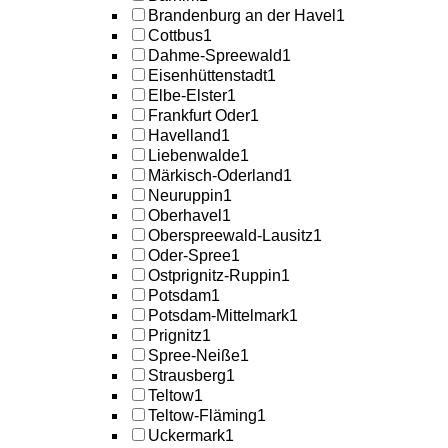
Brandenburg an der Havel
1
Cottbus
1
Dahme-Spreewald
1
Eisenhüttenstadt
1
Elbe-Elster
1
Frankfurt Oder
1
Havelland
1
Liebenwalde
1
Märkisch-Oderland
1
Neuruppin
1
Oberhavel
1
Oberspreewald-Lausitz
1
Oder-Spree
1
Ostprignitz-Ruppin
1
Potsdam
1
Potsdam-Mittelmark
1
Prignitz
1
Spree-Neiße
1
Strausberg
1
Teltow
1
Teltow-Fläming
1
Uckermark
1