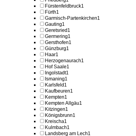
Fürstenfeldbruck
1
Fürth
1
Garmisch-Partenkirchen
1
Gauting
1
Geretsried
1
Germering
1
Gersthofen
1
Günzburg
1
Haar
1
Herzogenaurach
1
Hof Saale
1
Ingolstadt
1
Ismaning
1
Karlsfeld
1
Kaufbeuren
1
Kempten
1
Kempten Allgäu
1
Kitzingen
1
Königsbrunn
1
Kreischa
1
Kulmbach
1
Landsberg am Lech
1