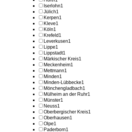
Iserlohn
1
Jülich
1
Kerpen
1
Kleve
1
Köln
1
Krefeld
1
Leverkusen
1
Lippe
1
Lippstadt
1
Märkischer Kreis
1
Meckenheim
1
Mettmann
1
Minden
1
Minden-Lübbecke
1
Mönchengladbach
1
Mülheim an der Ruhr
1
Münster
1
Neuss
1
Oberbergischer Kreis
1
Oberhausen
1
Olpe
1
Paderborn
1