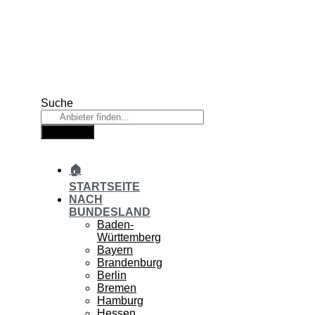
Zum
Inhalt
springen
Suche
Suche
🏠
STARTSEITE
NACH
BUNDESLAND
Baden-
Württemberg
Bayern
Brandenburg
Berlin
Bremen
Hamburg
Hessen