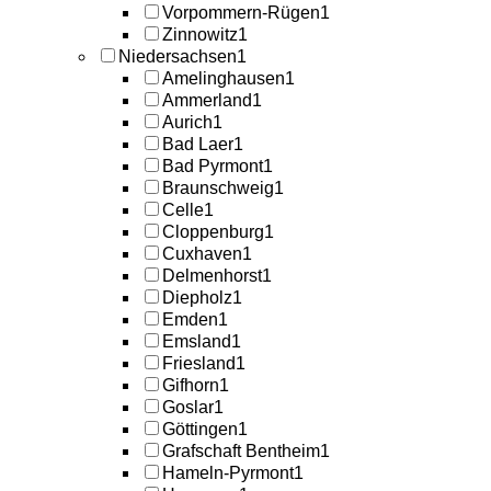
Vorpommern-Rügen
1
Zinnowitz
1
Niedersachsen
1
Amelinghausen
1
Ammerland
1
Aurich
1
Bad Laer
1
Bad Pyrmont
1
Braunschweig
1
Celle
1
Cloppenburg
1
Cuxhaven
1
Delmenhorst
1
Diepholz
1
Emden
1
Emsland
1
Friesland
1
Gifhorn
1
Goslar
1
Göttingen
1
Grafschaft Bentheim
1
Hameln-Pyrmont
1