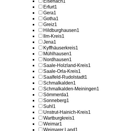
Eisenach
1
Erfurt
1
Gera
1
Gotha
1
Greiz
1
Hildburghausen
1
Ilm-Kreis
1
Jena
1
Kyffhäuserkreis
1
Mühlhausen
1
Nordhausen
1
Saale-Holzland-Kreis
1
Saale-Orla-Kreis
1
Saalfeld-Rudolstadt
1
Schmalkalden
1
Schmalkalden-Meiningen
1
Sömmerda
1
Sonneberg
1
Suhl
1
Unstrut-Hainich-Kreis
1
Wartburgkreis
1
Weimar
1
Weimarer Land
1