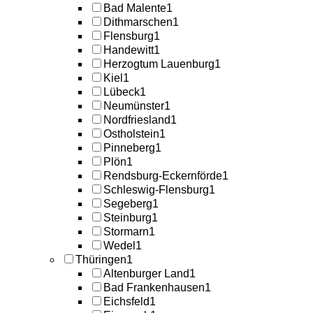
Bad Malente
1
Dithmarschen
1
Flensburg
1
Handewitt
1
Herzogtum Lauenburg
1
Kiel
1
Lübeck
1
Neumünster
1
Nordfriesland
1
Ostholstein
1
Pinneberg
1
Plön
1
Rendsburg-Eckernförde
1
Schleswig-Flensburg
1
Segeberg
1
Steinburg
1
Stormarn
1
Wedel
1
Thüringen
1
Altenburger Land
1
Bad Frankenhausen
1
Eichsfeld
1