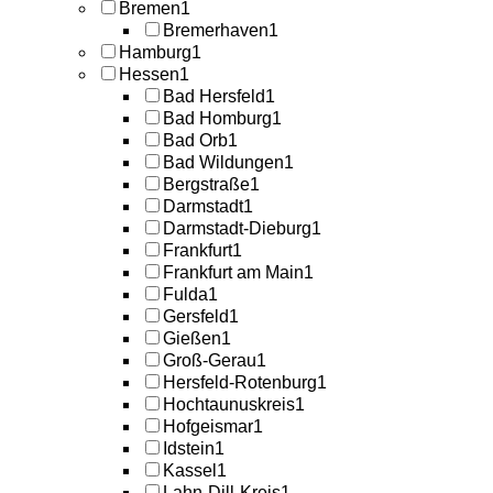
Bremen
1
Bremerhaven
1
Hamburg
1
Hessen
1
Bad Hersfeld
1
Bad Homburg
1
Bad Orb
1
Bad Wildungen
1
Bergstraße
1
Darmstadt
1
Darmstadt-Dieburg
1
Frankfurt
1
Frankfurt am Main
1
Fulda
1
Gersfeld
1
Gießen
1
Groß-Gerau
1
Hersfeld-Rotenburg
1
Hochtaunuskreis
1
Hofgeismar
1
Idstein
1
Kassel
1
Lahn-Dill-Kreis
1