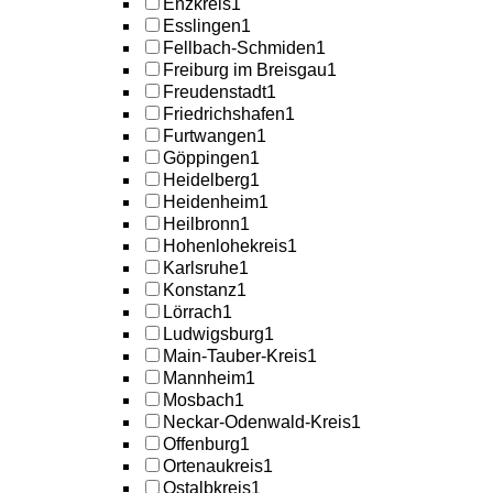
Enzkreis
1
Esslingen
1
Fellbach-Schmiden
1
Freiburg im Breisgau
1
Freudenstadt
1
Friedrichshafen
1
Furtwangen
1
Göppingen
1
Heidelberg
1
Heidenheim
1
Heilbronn
1
Hohenlohekreis
1
Karlsruhe
1
Konstanz
1
Lörrach
1
Ludwigsburg
1
Main-Tauber-Kreis
1
Mannheim
1
Mosbach
1
Neckar-Odenwald-Kreis
1
Offenburg
1
Ortenaukreis
1
Ostalbkreis
1