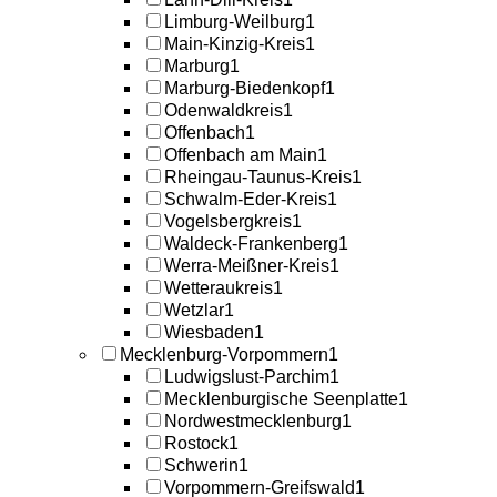
Limburg-Weilburg
1
Main-Kinzig-Kreis
1
Marburg
1
Marburg-Biedenkopf
1
Odenwaldkreis
1
Offenbach
1
Offenbach am Main
1
Rheingau-Taunus-Kreis
1
Schwalm-Eder-Kreis
1
Vogelsbergkreis
1
Waldeck-Frankenberg
1
Werra-Meißner-Kreis
1
Wetteraukreis
1
Wetzlar
1
Wiesbaden
1
Mecklenburg-Vorpommern
1
Ludwigslust-Parchim
1
Mecklenburgische Seenplatte
1
Nordwestmecklenburg
1
Rostock
1
Schwerin
1
Vorpommern-Greifswald
1