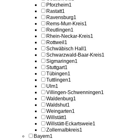
Pforzheim
1
Rastatt
1
Ravensburg
1
Rems-Murr-Kreis
1
Reutlingen
1
Rhein-Neckar-Kreis
1
Rottweil
1
Schwäbisch Hall
1
Schwarzwald-Baar-Kreis
1
Sigmaringen
1
Stuttgart
1
Tübingen
1
Tuttlingen
1
Ulm
1
Villingen-Schwenningen
1
Waldenburg
1
Waldshut
1
Weingarten
1
Willstätt
1
Willstätt-Eckartsweie
1
Zollernalbkreis
1
Bayern
1