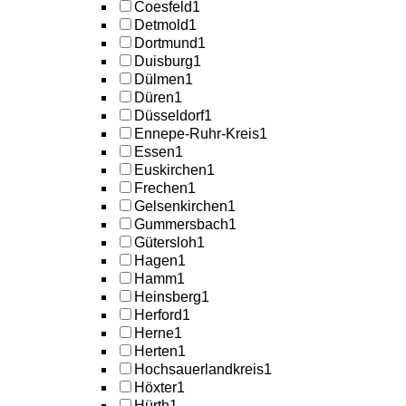
Coesfeld
1
Detmold
1
Dortmund
1
Duisburg
1
Dülmen
1
Düren
1
Düsseldorf
1
Ennepe-Ruhr-Kreis
1
Essen
1
Euskirchen
1
Frechen
1
Gelsenkirchen
1
Gummersbach
1
Gütersloh
1
Hagen
1
Hamm
1
Heinsberg
1
Herford
1
Herne
1
Herten
1
Hochsauerlandkreis
1
Höxter
1
Hürth
1