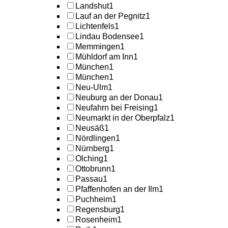
Landshut
1
Lauf an der Pegnitz
1
Lichtenfels
1
Lindau Bodensee
1
Memmingen
1
Mühldorf am Inn
1
München
1
München
1
Neu-Ulm
1
Neuburg an der Donau
1
Neufahrn bei Freising
1
Neumarkt in der Oberpfalz
1
Neusäß
1
Nördlingen
1
Nürnberg
1
Olching
1
Ottobrunn
1
Passau
1
Pfaffenhofen an der Ilm
1
Puchheim
1
Regensburg
1
Rosenheim
1