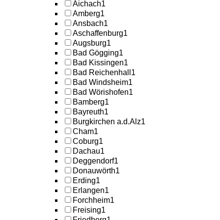
Aichach
1
Amberg
1
Ansbach
1
Aschaffenburg
1
Augsburg
1
Bad Gögging
1
Bad Kissingen
1
Bad Reichenhall
1
Bad Windsheim
1
Bad Wörishofen
1
Bamberg
1
Bayreuth
1
Burgkirchen a.d.Alz
1
Cham
1
Coburg
1
Dachau
1
Deggendorf
1
Donauwörth
1
Erding
1
Erlangen
1
Forchheim
1
Freising
1
Friedberg
1