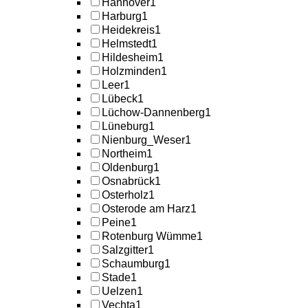
Hannover
1
Harburg
1
Heidekreis
1
Helmstedt
1
Hildesheim
1
Holzminden
1
Leer
1
Lübeck
1
Lüchow-Dannenberg
1
Lüneburg
1
Nienburg_Weser
1
Northeim
1
Oldenburg
1
Osnabrück
1
Osterholz
1
Osterode am Harz
1
Peine
1
Rotenburg Wümme
1
Salzgitter
1
Schaumburg
1
Stade
1
Uelzen
1
Vechta
1