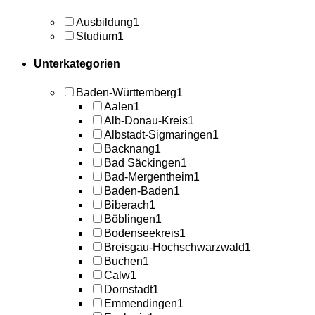
Ausbildung
1
Studium
1
Unterkategorien
Baden-Württemberg
1
Aalen
1
Alb-Donau-Kreis
1
Albstadt-Sigmaringen
1
Backnang
1
Bad Säckingen
1
Bad-Mergentheim
1
Baden-Baden
1
Biberach
1
Böblingen
1
Bodenseekreis
1
Breisgau-Hochschwarzwald
1
Buchen
1
Calw
1
Dornstadt
1
Emmendingen
1