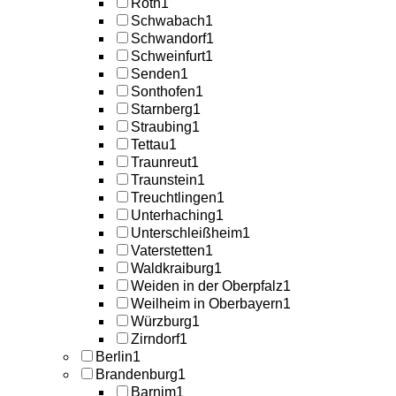
Roth
1
Schwabach
1
Schwandorf
1
Schweinfurt
1
Senden
1
Sonthofen
1
Starnberg
1
Straubing
1
Tettau
1
Traunreut
1
Traunstein
1
Treuchtlingen
1
Unterhaching
1
Unterschleißheim
1
Vaterstetten
1
Waldkraiburg
1
Weiden in der Oberpfalz
1
Weilheim in Oberbayern
1
Würzburg
1
Zirndorf
1
Berlin
1
Brandenburg
1
Barnim
1