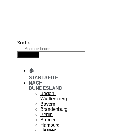
Zum
Inhalt
springen
Suche
Suche
🏠
STARTSEITE
NACH
BUNDESLAND
Baden-
Württemberg
Bayern
Brandenburg
Berlin
Bremen
Hamburg
Hessen