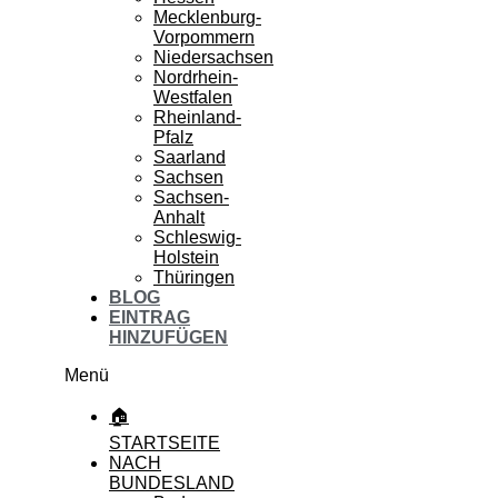
Mecklenburg-
Vorpommern
Niedersachsen
Nordrhein-
Westfalen
Rheinland-
Pfalz
Saarland
Sachsen
Sachsen-
Anhalt
Schleswig-
Holstein
Thüringen
BLOG
EINTRAG
HINZUFÜGEN
Menü
🏠
STARTSEITE
NACH
BUNDESLAND