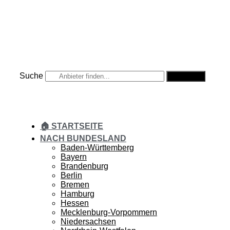
Zum
Inhalt
springen
Suche
Suche
🏠 STARTSEITE
NACH BUNDESLAND
Baden-Württemberg
Bayern
Brandenburg
Berlin
Bremen
Hamburg
Hessen
Mecklenburg-Vorpommern
Niedersachsen