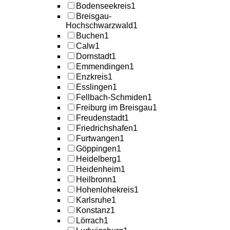
Bodenseekreis
1
Breisgau-
Hochschwarzwald
1
Buchen
1
Calw
1
Dornstadt
1
Emmendingen
1
Enzkreis
1
Esslingen
1
Fellbach-Schmiden
1
Freiburg im Breisgau
1
Freudenstadt
1
Friedrichshafen
1
Furtwangen
1
Göppingen
1
Heidelberg
1
Heidenheim
1
Heilbronn
1
Hohenlohekreis
1
Karlsruhe
1
Konstanz
1
Lörrach
1