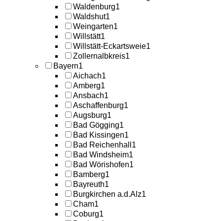
Waldenburg
1
Waldshut
1
Weingarten
1
Willstätt
1
Willstätt-Eckartsweie
1
Zollernalbkreis
1
Bayern
1
Aichach
1
Amberg
1
Ansbach
1
Aschaffenburg
1
Augsburg
1
Bad Gögging
1
Bad Kissingen
1
Bad Reichenhall
1
Bad Windsheim
1
Bad Wörishofen
1
Bamberg
1
Bayreuth
1
Burgkirchen a.d.Alz
1
Cham
1
Coburg
1