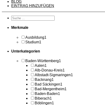
BLOG
EINTRAG HINZUFÜGEN
Merkmale
Ausbildung
1
Studium
1
Unterkategorien
Baden-Württemberg
1
Aalen
1
Alb-Donau-Kreis
1
Albstadt-Sigmaringen
1
Backnang
1
Bad Säckingen
1
Bad-Mergentheim
1
Baden-Baden
1
Biberach
1
Böblingen
1