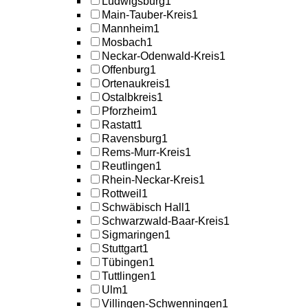
Ludwigsburg
1
Main-Tauber-Kreis
1
Mannheim
1
Mosbach
1
Neckar-Odenwald-Kreis
1
Offenburg
1
Ortenaukreis
1
Ostalbkreis
1
Pforzheim
1
Rastatt
1
Ravensburg
1
Rems-Murr-Kreis
1
Reutlingen
1
Rhein-Neckar-Kreis
1
Rottweil
1
Schwäbisch Hall
1
Schwarzwald-Baar-Kreis
1
Sigmaringen
1
Stuttgart
1
Tübingen
1
Tuttlingen
1
Ulm
1
Villingen-Schwenningen
1