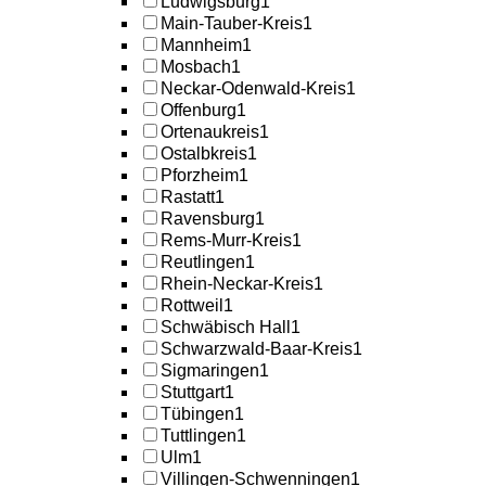
Ludwigsburg
1
Main-Tauber-Kreis
1
Mannheim
1
Mosbach
1
Neckar-Odenwald-Kreis
1
Offenburg
1
Ortenaukreis
1
Ostalbkreis
1
Pforzheim
1
Rastatt
1
Ravensburg
1
Rems-Murr-Kreis
1
Reutlingen
1
Rhein-Neckar-Kreis
1
Rottweil
1
Schwäbisch Hall
1
Schwarzwald-Baar-Kreis
1
Sigmaringen
1
Stuttgart
1
Tübingen
1
Tuttlingen
1
Ulm
1
Villingen-Schwenningen
1