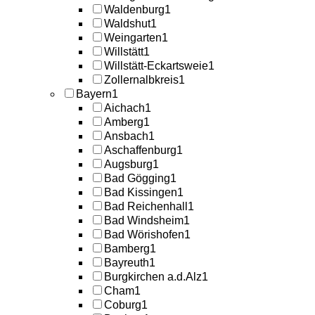
Waldenburg
1
Waldshut
1
Weingarten
1
Willstätt
1
Willstätt-Eckartsweie
1
Zollernalbkreis
1
Bayern
1
Aichach
1
Amberg
1
Ansbach
1
Aschaffenburg
1
Augsburg
1
Bad Gögging
1
Bad Kissingen
1
Bad Reichenhall
1
Bad Windsheim
1
Bad Wörishofen
1
Bamberg
1
Bayreuth
1
Burgkirchen a.d.Alz
1
Cham
1
Coburg
1