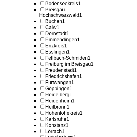
Bodenseekreis
1
Breisgau-
Hochschwarzwald
1
Buchen
1
Calw
1
Dornstadt
1
Emmendingen
1
Enzkreis
1
Esslingen
1
Fellbach-Schmiden
1
Freiburg im Breisgau
1
Freudenstadt
1
Friedrichshafen
1
Furtwangen
1
Göppingen
1
Heidelberg
1
Heidenheim
1
Heilbronn
1
Hohenlohekreis
1
Karlsruhe
1
Konstanz
1
Lörrach
1