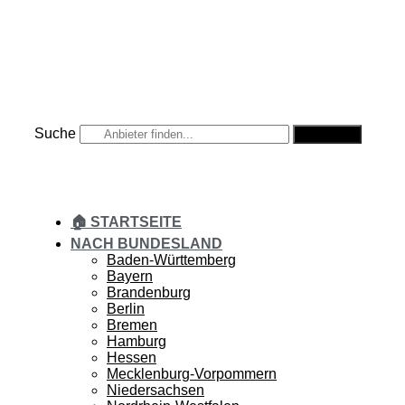
Zum
Inhalt
springen
Suche
Suche
🏠 STARTSEITE
NACH BUNDESLAND
Baden-Württemberg
Bayern
Brandenburg
Berlin
Bremen
Hamburg
Hessen
Mecklenburg-Vorpommern
Niedersachsen