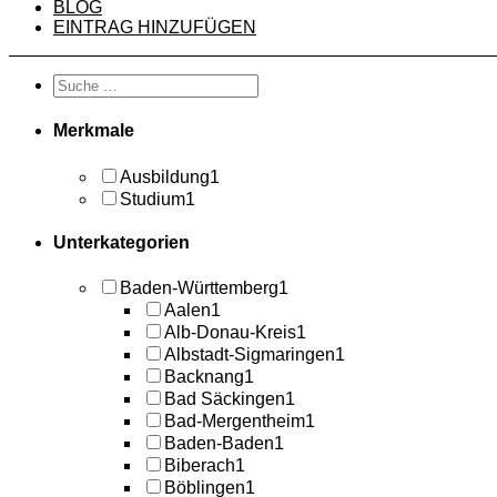
BLOG
EINTRAG HINZUFÜGEN
Merkmale
Ausbildung
1
Studium
1
Unterkategorien
Baden-Württemberg
1
Aalen
1
Alb-Donau-Kreis
1
Albstadt-Sigmaringen
1
Backnang
1
Bad Säckingen
1
Bad-Mergentheim
1
Baden-Baden
1
Biberach
1
Böblingen
1