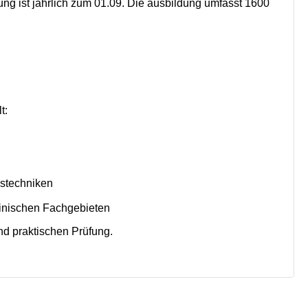
ng ist jährlich zum 01.09. Die ausbildung umfasst 1600
t:
stechniken
inischen Fachgebieten
nd praktischen Prüfung.