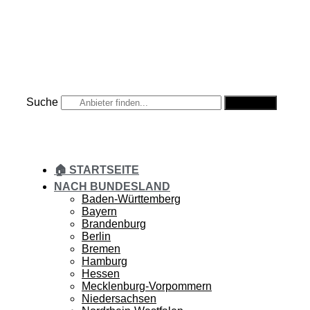
Zum
Inhalt
springen
Suche
Suche
🏠 STARTSEITE
NACH BUNDESLAND
Baden-Württemberg
Bayern
Brandenburg
Berlin
Bremen
Hamburg
Hessen
Mecklenburg-Vorpommern
Niedersachsen