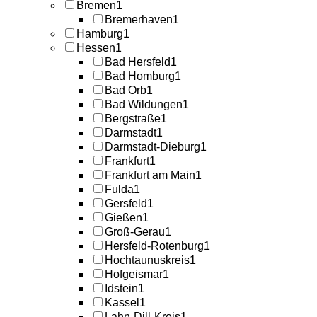
Bremen
1
Bremerhaven
1
Hamburg
1
Hessen
1
Bad Hersfeld
1
Bad Homburg
1
Bad Orb
1
Bad Wildungen
1
Bergstraße
1
Darmstadt
1
Darmstadt-Dieburg
1
Frankfurt
1
Frankfurt am Main
1
Fulda
1
Gersfeld
1
Gießen
1
Groß-Gerau
1
Hersfeld-Rotenburg
1
Hochtaunuskreis
1
Hofgeismar
1
Idstein
1
Kassel
1
Lahn-Dill-Kreis
1