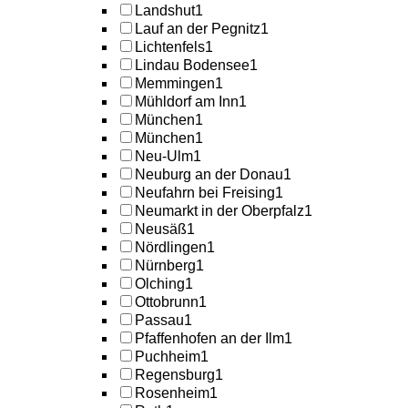
Landshut
1
Lauf an der Pegnitz
1
Lichtenfels
1
Lindau Bodensee
1
Memmingen
1
Mühldorf am Inn
1
München
1
München
1
Neu-Ulm
1
Neuburg an der Donau
1
Neufahrn bei Freising
1
Neumarkt in der Oberpfalz
1
Neusäß
1
Nördlingen
1
Nürnberg
1
Olching
1
Ottobrunn
1
Passau
1
Pfaffenhofen an der Ilm
1
Puchheim
1
Regensburg
1
Rosenheim
1