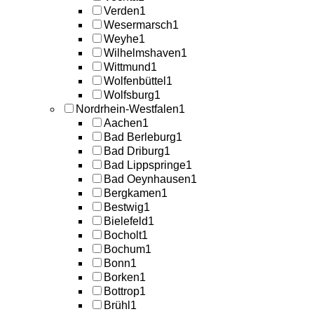
Verden
1
Wesermarsch
1
Weyhe
1
Wilhelmshaven
1
Wittmund
1
Wolfenbüttel
1
Wolfsburg
1
Nordrhein-Westfalen
1
Aachen
1
Bad Berleburg
1
Bad Driburg
1
Bad Lippspringe
1
Bad Oeynhausen
1
Bergkamen
1
Bestwig
1
Bielefeld
1
Bocholt
1
Bochum
1
Bonn
1
Borken
1
Bottrop
1
Brühl
1