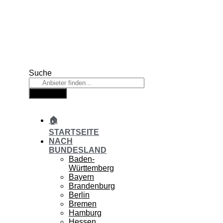
Zum
Inhalt
springen
Suche
Suche
🏠
STARTSEITE
NACH
BUNDESLAND
Baden-
Württemberg
Bayern
Brandenburg
Berlin
Bremen
Hamburg
Hessen