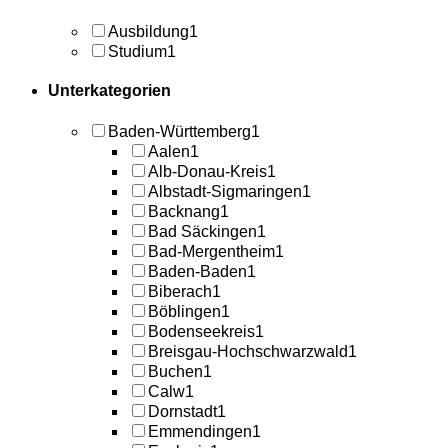
Ausbildung
1
Studium
1
Unterkategorien
Baden-Württemberg
1
Aalen
1
Alb-Donau-Kreis
1
Albstadt-Sigmaringen
1
Backnang
1
Bad Säckingen
1
Bad-Mergentheim
1
Baden-Baden
1
Biberach
1
Böblingen
1
Bodenseekreis
1
Breisgau-Hochschwarzwald
1
Buchen
1
Calw
1
Dornstadt
1
Emmendingen
1