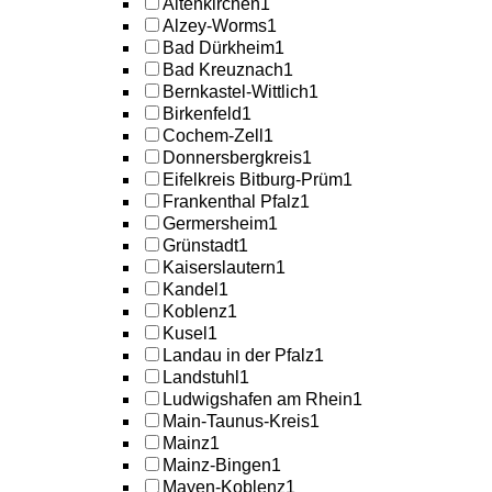
Altenkirchen
1
Alzey-Worms
1
Bad Dürkheim
1
Bad Kreuznach
1
Bernkastel-Wittlich
1
Birkenfeld
1
Cochem-Zell
1
Donnersbergkreis
1
Eifelkreis Bitburg-Prüm
1
Frankenthal Pfalz
1
Germersheim
1
Grünstadt
1
Kaiserslautern
1
Kandel
1
Koblenz
1
Kusel
1
Landau in der Pfalz
1
Landstuhl
1
Ludwigshafen am Rhein
1
Main-Taunus-Kreis
1
Mainz
1
Mainz-Bingen
1
Mayen-Koblenz
1