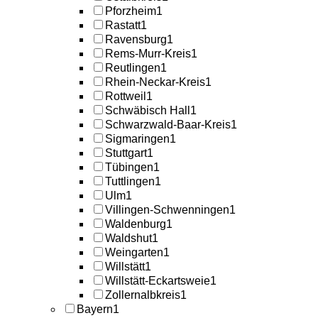
Pforzheim
1
Rastatt
1
Ravensburg
1
Rems-Murr-Kreis
1
Reutlingen
1
Rhein-Neckar-Kreis
1
Rottweil
1
Schwäbisch Hall
1
Schwarzwald-Baar-Kreis
1
Sigmaringen
1
Stuttgart
1
Tübingen
1
Tuttlingen
1
Ulm
1
Villingen-Schwenningen
1
Waldenburg
1
Waldshut
1
Weingarten
1
Willstätt
1
Willstätt-Eckartsweie
1
Zollernalbkreis
1
Bayern
1