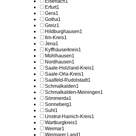
Eisenach
1
Erfurt
1
Gera
1
Gotha
1
Greiz
1
Hildburghausen
1
Ilm-Kreis
1
Jena
1
Kyffhäuserkreis
1
Mühlhausen
1
Nordhausen
1
Saale-Holzland-Kreis
1
Saale-Orla-Kreis
1
Saalfeld-Rudolstadt
1
Schmalkalden
1
Schmalkalden-Meiningen
1
Sömmerda
1
Sonneberg
1
Suhl
1
Unstrut-Hainich-Kreis
1
Wartburgkreis
1
Weimar
1
Weimarer Land
1