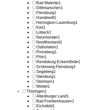
Bad Malente
1
Dithmarschen
1
Flensburg
1
Handewitt
1
Herzogtum Lauenburg
1
Kiel
1
Lübeck
1
Neumünster
1
Nordfriesland
1
Ostholstein
1
Pinneberg
1
Plön
1
Rendsburg-Eckernförde
1
Schleswig-Flensburg
1
Segeberg
1
Steinburg
1
Stormarn
1
Wedel
1
Thüringen
1
Altenburger Land
1
Bad Frankenhausen
1
Eichsfeld
1