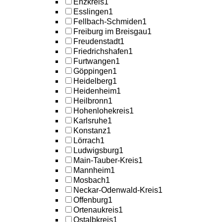
Enzkreis
1
Esslingen
1
Fellbach-Schmiden
1
Freiburg im Breisgau
1
Freudenstadt
1
Friedrichshafen
1
Furtwangen
1
Göppingen
1
Heidelberg
1
Heidenheim
1
Heilbronn
1
Hohenlohekreis
1
Karlsruhe
1
Konstanz
1
Lörrach
1
Ludwigsburg
1
Main-Tauber-Kreis
1
Mannheim
1
Mosbach
1
Neckar-Odenwald-Kreis
1
Offenburg
1
Ortenaukreis
1
Ostalbkreis
1