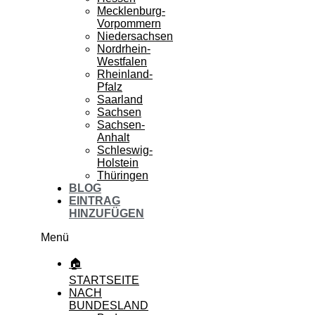
Mecklenburg-
Vorpommern
Niedersachsen
Nordrhein-
Westfalen
Rheinland-
Pfalz
Saarland
Sachsen
Sachsen-
Anhalt
Schleswig-
Holstein
Thüringen
BLOG
EINTRAG
HINZUFÜGEN
Menü
🏠
STARTSEITE
NACH
BUNDESLAND