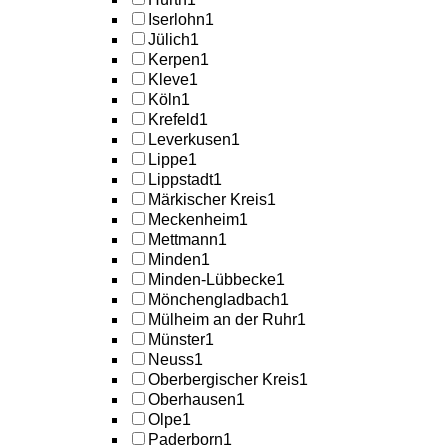
Iserlohn
1
Jülich
1
Kerpen
1
Kleve
1
Köln
1
Krefeld
1
Leverkusen
1
Lippe
1
Lippstadt
1
Märkischer Kreis
1
Meckenheim
1
Mettmann
1
Minden
1
Minden-Lübbecke
1
Mönchengladbach
1
Mülheim an der Ruhr
1
Münster
1
Neuss
1
Oberbergischer Kreis
1
Oberhausen
1
Olpe
1
Paderborn
1