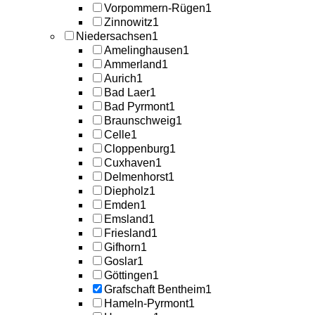
Vorpommern-Rügen
1
Zinnowitz
1
Niedersachsen
1
Amelinghausen
1
Ammerland
1
Aurich
1
Bad Laer
1
Bad Pyrmont
1
Braunschweig
1
Celle
1
Cloppenburg
1
Cuxhaven
1
Delmenhorst
1
Diepholz
1
Emden
1
Emsland
1
Friesland
1
Gifhorn
1
Goslar
1
Göttingen
1
Grafschaft Bentheim
1
Hameln-Pyrmont
1