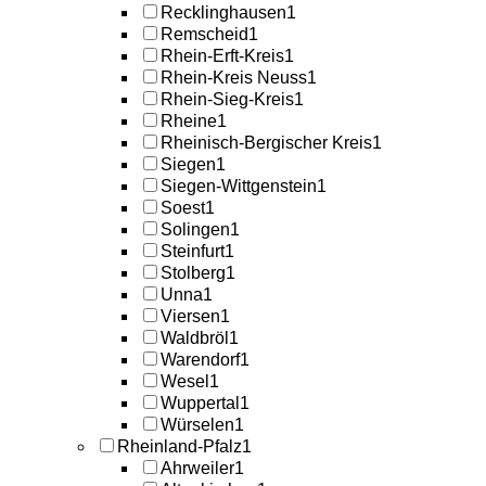
Recklinghausen
1
Remscheid
1
Rhein-Erft-Kreis
1
Rhein-Kreis Neuss
1
Rhein-Sieg-Kreis
1
Rheine
1
Rheinisch-Bergischer Kreis
1
Siegen
1
Siegen-Wittgenstein
1
Soest
1
Solingen
1
Steinfurt
1
Stolberg
1
Unna
1
Viersen
1
Waldbröl
1
Warendorf
1
Wesel
1
Wuppertal
1
Würselen
1
Rheinland-Pfalz
1
Ahrweiler
1