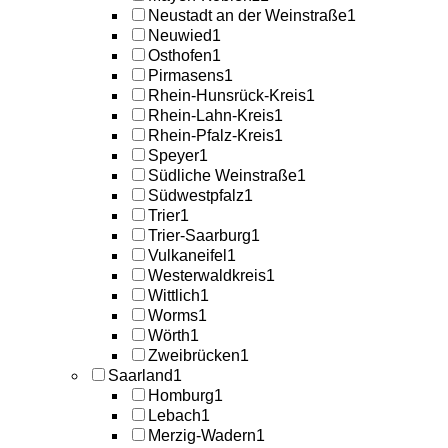
Neustadt an der Weinstraße
1
Neuwied
1
Osthofen
1
Pirmasens
1
Rhein-Hunsrück-Kreis
1
Rhein-Lahn-Kreis
1
Rhein-Pfalz-Kreis
1
Speyer
1
Südliche Weinstraße
1
Südwestpfalz
1
Trier
1
Trier-Saarburg
1
Vulkaneifel
1
Westerwaldkreis
1
Wittlich
1
Worms
1
Wörth
1
Zweibrücken
1
Saarland
1
Homburg
1
Lebach
1
Merzig-Wadern
1