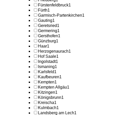
Fürstenfeldbruck
1
Fürth
1
Garmisch-Partenkirchen
1
Gauting
1
Geretsried
1
Germering
1
Gersthofen
1
Günzburg
1
Haar
1
Herzogenaurach
1
Hof Saale
1
Ingolstadt
1
Ismaning
1
Karlsfeld
1
Kaufbeuren
1
Kempten
1
Kempten Allgäu
1
Kitzingen
1
Königsbrunn
1
Kreischa
1
Kulmbach
1
Landsberg am Lech
1