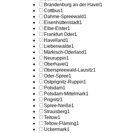
Brandenburg an der Havel
1
Cottbus
1
Dahme-Spreewald
1
Eisenhüttenstadt
1
Elbe-Elster
1
Frankfurt Oder
1
Havelland
1
Liebenwalde
1
Märkisch-Oderland
1
Neuruppin
1
Oberhavel
1
Oberspreewald-Lausitz
1
Oder-Spree
1
Ostprignitz-Ruppin
1
Potsdam
1
Potsdam-Mittelmark
1
Prignitz
1
Spree-Neiße
1
Strausberg
1
Teltow
1
Teltow-Fläming
1
Uckermark
1