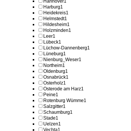
Hannover
1
Harburg
1
Heidekreis
1
Helmstedt
1
Hildesheim
1
Holzminden
1
Leer
1
Lübeck
1
Lüchow-Dannenberg
1
Lüneburg
1
Nienburg_Weser
1
Northeim
1
Oldenburg
1
Osnabrück
1
Osterholz
1
Osterode am Harz
1
Peine
1
Rotenburg Wümme
1
Salzgitter
1
Schaumburg
1
Stade
1
Uelzen
1
Vechta
1