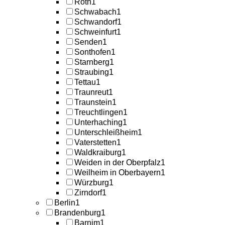
Roth
1
Schwabach
1
Schwandorf
1
Schweinfurt
1
Senden
1
Sonthofen
1
Starnberg
1
Straubing
1
Tettau
1
Traunreut
1
Traunstein
1
Treuchtlingen
1
Unterhaching
1
Unterschleißheim
1
Vaterstetten
1
Waldkraiburg
1
Weiden in der Oberpfalz
1
Weilheim in Oberbayern
1
Würzburg
1
Zirndorf
1
Berlin
1
Brandenburg
1
Barnim
1