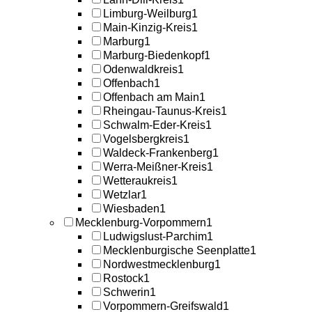
Limburg-Weilburg
1
Main-Kinzig-Kreis
1
Marburg
1
Marburg-Biedenkopf
1
Odenwaldkreis
1
Offenbach
1
Offenbach am Main
1
Rheingau-Taunus-Kreis
1
Schwalm-Eder-Kreis
1
Vogelsbergkreis
1
Waldeck-Frankenberg
1
Werra-Meißner-Kreis
1
Wetteraukreis
1
Wetzlar
1
Wiesbaden
1
Mecklenburg-Vorpommern
1
Ludwigslust-Parchim
1
Mecklenburgische Seenplatte
1
Nordwestmecklenburg
1
Rostock
1
Schwerin
1
Vorpommern-Greifswald
1