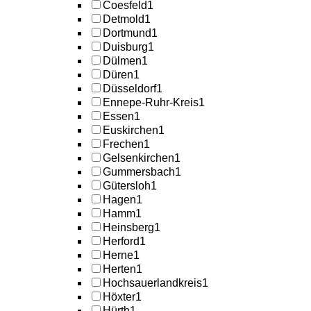
Coesfeld
1
Detmold
1
Dortmund
1
Duisburg
1
Dülmen
1
Düren
1
Düsseldorf
1
Ennepe-Ruhr-Kreis
1
Essen
1
Euskirchen
1
Frechen
1
Gelsenkirchen
1
Gummersbach
1
Gütersloh
1
Hagen
1
Hamm
1
Heinsberg
1
Herford
1
Herne
1
Herten
1
Hochsauerlandkreis
1
Höxter
1
Hürth
1