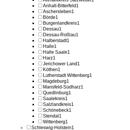
Anhalt-Bitterfeld
1
Aschersleben
1
Börde
1
Burgenlandkreis
1
Dessau
1
Dessau-Roßlau
1
Halberstadt
1
Halle
1
Halle Saale
1
Harz
1
Jerichower Land
1
Köthen
1
Lutherstadt Wittenberg
1
Magdeburg
1
Mansfeld-Südharz
1
Quedlinburg
1
Saalekreis
1
Salzlandkreis
1
Schönebeck
1
Stendal
1
Wittenberg
1
Schleswig-Holstein
1