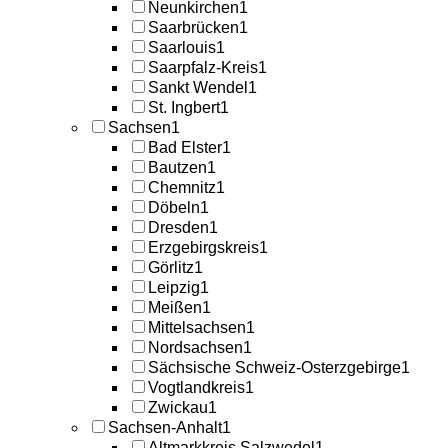
Neunkirchen
1
Saarbrücken
1
Saarlouis
1
Saarpfalz-Kreis
1
Sankt Wendel
1
St. Ingbert
1
Sachsen
1
Bad Elster
1
Bautzen
1
Chemnitz
1
Döbeln
1
Dresden
1
Erzgebirgskreis
1
Görlitz
1
Leipzig
1
Meißen
1
Mittelsachsen
1
Nordsachsen
1
Sächsische Schweiz-Osterzgebirge
1
Vogtlandkreis
1
Zwickau
1
Sachsen-Anhalt
1
Altmarkkreis Salzwedel
1