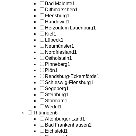
Bad Malente
1
Dithmarschen
1
Flensburg
1
Handewitt
1
Herzogtum Lauenburg
1
Kiel
1
Lübeck
1
Neumünster
1
Nordfriesland
1
Ostholstein
1
Pinneberg
1
Plön
1
Rendsburg-Eckernförde
1
Schleswig-Flensburg
1
Segeberg
1
Steinburg
1
Stormarn
1
Wedel
1
Thüringen
6
Altenburger Land
1
Bad Frankenhausen
2
Eichsfeld
1