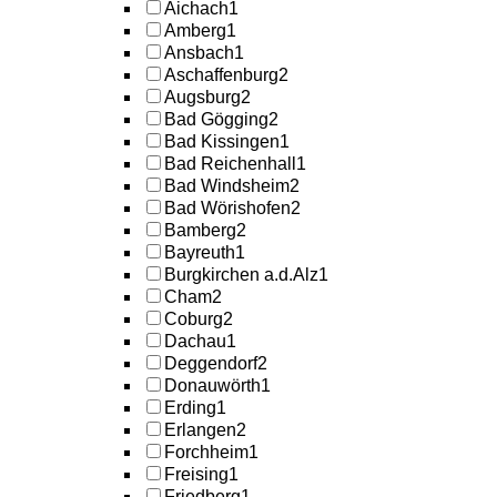
Aichach
1
Amberg
1
Ansbach
1
Aschaffenburg
2
Augsburg
2
Bad Gögging
2
Bad Kissingen
1
Bad Reichenhall
1
Bad Windsheim
2
Bad Wörishofen
2
Bamberg
2
Bayreuth
1
Burgkirchen a.d.Alz
1
Cham
2
Coburg
2
Dachau
1
Deggendorf
2
Donauwörth
1
Erding
1
Erlangen
2
Forchheim
1
Freising
1
Friedberg
1