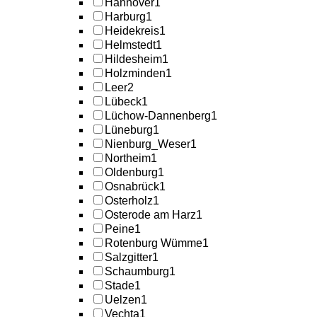
Hannover
1
Harburg
1
Heidekreis
1
Helmstedt
1
Hildesheim
1
Holzminden
1
Leer
2
Lübeck
1
Lüchow-Dannenberg
1
Lüneburg
1
Nienburg_Weser
1
Northeim
1
Oldenburg
1
Osnabrück
1
Osterholz
1
Osterode am Harz
1
Peine
1
Rotenburg Wümme
1
Salzgitter
1
Schaumburg
1
Stade
1
Uelzen
1
Vechta
1