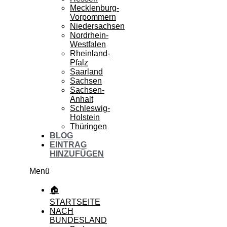
Mecklenburg-
Vorpommern
Niedersachsen
Nordrhein-
Westfalen
Rheinland-
Pfalz
Saarland
Sachsen
Sachsen-
Anhalt
Schleswig-
Holstein
Thüringen
BLOG
EINTRAG
HINZUFÜGEN
Menü
🏠
STARTSEITE
NACH
BUNDESLAND