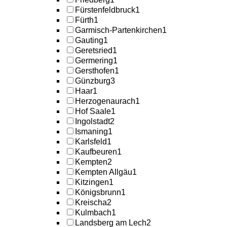
Fürstenfeldbruck
1
Fürth
1
Garmisch-Partenkirchen
1
Gauting
1
Geretsried
1
Germering
1
Gersthofen
1
Günzburg
3
Haar
1
Herzogenaurach
1
Hof Saale
1
Ingolstadt
2
Ismaning
1
Karlsfeld
1
Kaufbeuren
1
Kempten
2
Kempten Allgäu
1
Kitzingen
1
Königsbrunn
1
Kreischa
2
Kulmbach
1
Landsberg am Lech
2