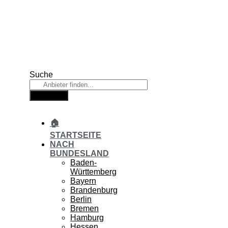
Zum
Inhalt
springen
Suche
Suche
🏠
STARTSEITE
NACH
BUNDESLAND
Baden-
Württemberg
Bayern
Brandenburg
Berlin
Bremen
Hamburg
Hessen