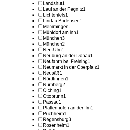
Landshut
1
Lauf an der Pegnitz
1
Lichtenfels
1
Lindau Bodensee
1
Memmingen
1
Mühldorf am Inn
1
München
3
München
2
Neu-Ulm
1
Neuburg an der Donau
1
Neufahrn bei Freising
1
Neumarkt in der Oberpfalz
1
Neusäß
1
Nördlingen
1
Nürnberg
2
Olching
1
Ottobrunn
1
Passau
1
Pfaffenhofen an der Ilm
1
Puchheim
1
Regensburg
3
Rosenheim
1