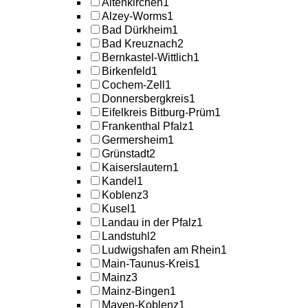
Altenkirchen
1
Alzey-Worms
1
Bad Dürkheim
1
Bad Kreuznach
2
Bernkastel-Wittlich
1
Birkenfeld
1
Cochem-Zell
1
Donnersbergkreis
1
Eifelkreis Bitburg-Prüm
1
Frankenthal Pfalz
1
Germersheim
1
Grünstadt
2
Kaiserslautern
1
Kandel
1
Koblenz
3
Kusel
1
Landau in der Pfalz
1
Landstuhl
2
Ludwigshafen am Rhein
1
Main-Taunus-Kreis
1
Mainz
3
Mainz-Bingen
1
Mayen-Koblenz
1