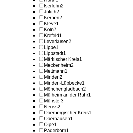
Iserlohn
2
Jülich
2
Kerpen
2
Kleve
1
Köln
7
Krefeld
1
Leverkusen
2
Lippe
1
Lippstadt
1
Märkischer Kreis
1
Meckenheim
2
Mettmann
1
Minden
2
Minden-Lübbecke
1
Mönchengladbach
2
Mülheim an der Ruhr
1
Münster
3
Neuss
2
Oberbergischer Kreis
1
Oberhausen
1
Olpe
1
Paderborn
1