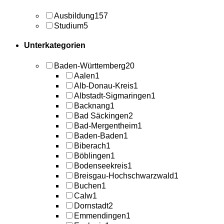
Ausbildung
157
Studium
5
Unterkategorien
Baden-Württemberg
20
Aalen
1
Alb-Donau-Kreis
1
Albstadt-Sigmaringen
1
Backnang
1
Bad Säckingen
2
Bad-Mergentheim
1
Baden-Baden
1
Biberach
1
Böblingen
1
Bodenseekreis
1
Breisgau-Hochschwarzwald
1
Buchen
1
Calw
1
Dornstadt
2
Emmendingen
1