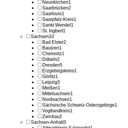
Neunkirchen
1
Saarbrücken
2
Saarlouis
1
Saarpfalz-Kreis
1
Sankt Wendel
1
St. Ingbert
1
Sachsen
10
Bad Elster
2
Bautzen
1
Chemnitz
1
Döbeln
2
Dresden
5
Erzgebirgskreis
1
Görlitz
1
Leipzig
3
Meißen
1
Mittelsachsen
1
Nordsachsen
1
Sächsische Schweiz-Osterzgebirge
1
Vogtlandkreis
1
Zwickau
2
Sachsen-Anhalt
3
Altmarkkreis Salzwedel
1