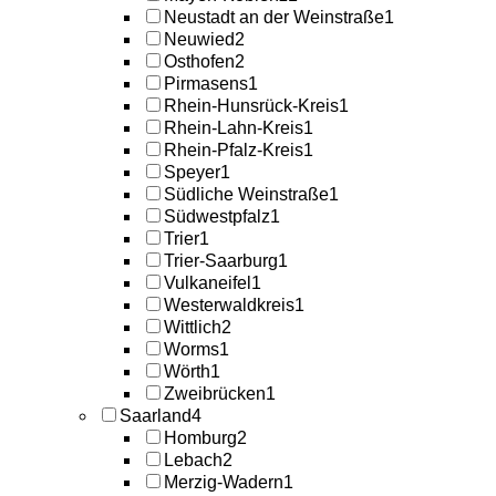
Neustadt an der Weinstraße
1
Neuwied
2
Osthofen
2
Pirmasens
1
Rhein-Hunsrück-Kreis
1
Rhein-Lahn-Kreis
1
Rhein-Pfalz-Kreis
1
Speyer
1
Südliche Weinstraße
1
Südwestpfalz
1
Trier
1
Trier-Saarburg
1
Vulkaneifel
1
Westerwaldkreis
1
Wittlich
2
Worms
1
Wörth
1
Zweibrücken
1
Saarland
4
Homburg
2
Lebach
2
Merzig-Wadern
1