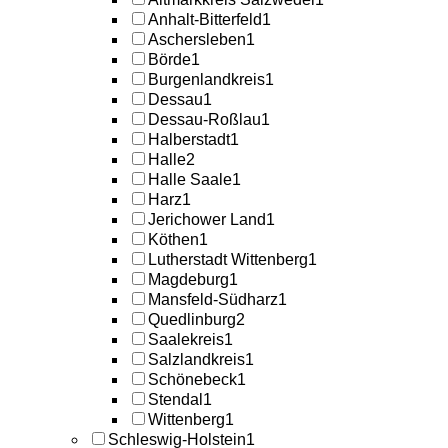
Anhalt-Bitterfeld
1
Aschersleben
1
Börde
1
Burgenlandkreis
1
Dessau
1
Dessau-Roßlau
1
Halberstadt
1
Halle
2
Halle Saale
1
Harz
1
Jerichower Land
1
Köthen
1
Lutherstadt Wittenberg
1
Magdeburg
1
Mansfeld-Südharz
1
Quedlinburg
2
Saalekreis
1
Salzlandkreis
1
Schönebeck
1
Stendal
1
Wittenberg
1
Schleswig-Holstein
1