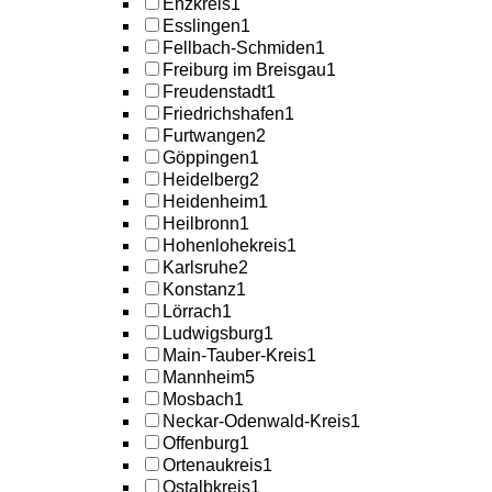
Enzkreis
1
Esslingen
1
Fellbach-Schmiden
1
Freiburg im Breisgau
1
Freudenstadt
1
Friedrichshafen
1
Furtwangen
2
Göppingen
1
Heidelberg
2
Heidenheim
1
Heilbronn
1
Hohenlohekreis
1
Karlsruhe
2
Konstanz
1
Lörrach
1
Ludwigsburg
1
Main-Tauber-Kreis
1
Mannheim
5
Mosbach
1
Neckar-Odenwald-Kreis
1
Offenburg
1
Ortenaukreis
1
Ostalbkreis
1