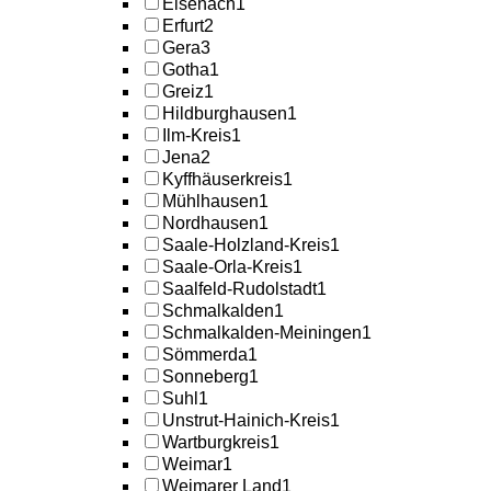
Eisenach
1
Erfurt
2
Gera
3
Gotha
1
Greiz
1
Hildburghausen
1
Ilm-Kreis
1
Jena
2
Kyffhäuserkreis
1
Mühlhausen
1
Nordhausen
1
Saale-Holzland-Kreis
1
Saale-Orla-Kreis
1
Saalfeld-Rudolstadt
1
Schmalkalden
1
Schmalkalden-Meiningen
1
Sömmerda
1
Sonneberg
1
Suhl
1
Unstrut-Hainich-Kreis
1
Wartburgkreis
1
Weimar
1
Weimarer Land
1