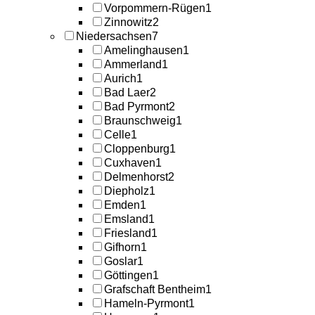
Vorpommern-Rügen
1
Zinnowitz
2
Niedersachsen
7
Amelinghausen
1
Ammerland
1
Aurich
1
Bad Laer
2
Bad Pyrmont
2
Braunschweig
1
Celle
1
Cloppenburg
1
Cuxhaven
1
Delmenhorst
2
Diepholz
1
Emden
1
Emsland
1
Friesland
1
Gifhorn
1
Goslar
1
Göttingen
1
Grafschaft Bentheim
1
Hameln-Pyrmont
1