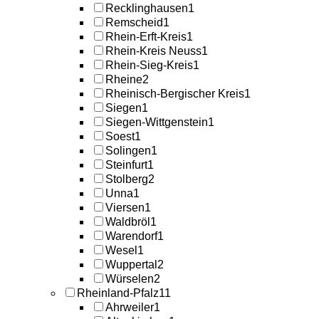
Recklinghausen
1
Remscheid
1
Rhein-Erft-Kreis
1
Rhein-Kreis Neuss
1
Rhein-Sieg-Kreis
1
Rheine
2
Rheinisch-Bergischer Kreis
1
Siegen
1
Siegen-Wittgenstein
1
Soest
1
Solingen
1
Steinfurt
1
Stolberg
2
Unna
1
Viersen
1
Waldbröl
1
Warendorf
1
Wesel
1
Wuppertal
2
Würselen
2
Rheinland-Pfalz
11
Ahrweiler
1