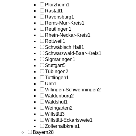
Pforzheim
1
Rastatt
1
Ravensburg
1
Rems-Murr-Kreis
1
Reutlingen
1
Rhein-Neckar-Kreis
1
Rottweil
1
Schwäbisch Hall
1
Schwarzwald-Baar-Kreis
1
Sigmaringen
1
Stuttgart
5
Tübingen
2
Tuttlingen
1
Ulm
1
Villingen-Schwenningen
2
Waldenburg
2
Waldshut
1
Weingarten
2
Willstätt
3
Willstätt-Eckartsweie
1
Zollernalbkreis
1
Bayern
28