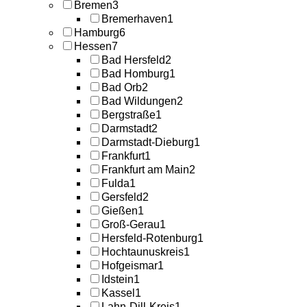
Bremen
3
Bremerhaven
1
Hamburg
6
Hessen
7
Bad Hersfeld
2
Bad Homburg
1
Bad Orb
2
Bad Wildungen
2
Bergstraße
1
Darmstadt
2
Darmstadt-Dieburg
1
Frankfurt
1
Frankfurt am Main
2
Fulda
1
Gersfeld
2
Gießen
1
Groß-Gerau
1
Hersfeld-Rotenburg
1
Hochtaunuskreis
1
Hofgeismar
1
Idstein
1
Kassel
1
Lahn-Dill-Kreis
1