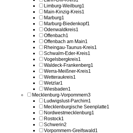
Limburg-Weilburg
1
Main-Kinzig-Kreis
1
Marburg
1
Marburg-Biedenkopf
1
Odenwaldkreis
1
Offenbach
1
Offenbach am Main
1
Rheingau-Taunus-Kreis
1
Schwalm-Eder-Kreis
1
Vogelsbergkreis
1
Waldeck-Frankenberg
1
Werra-Meißner-Kreis
1
Wetteraukreis
1
Wetzlar
1
Wiesbaden
1
Mecklenburg-Vorpommern
3
Ludwigslust-Parchim
1
Mecklenburgische Seenplatte
1
Nordwestmecklenburg
1
Rostock
1
Schwerin
2
Vorpommern-Greifswald
1