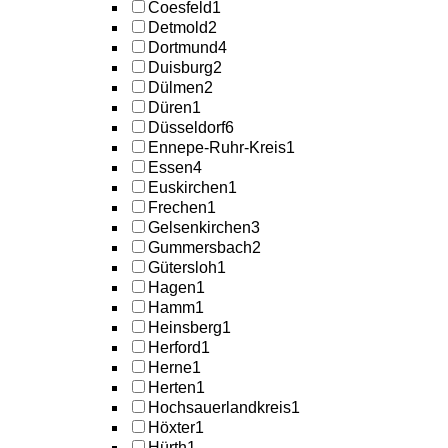
Coesfeld
1
Detmold
2
Dortmund
4
Duisburg
2
Dülmen
2
Düren
1
Düsseldorf
6
Ennepe-Ruhr-Kreis
1
Essen
4
Euskirchen
1
Frechen
1
Gelsenkirchen
3
Gummersbach
2
Gütersloh
1
Hagen
1
Hamm
1
Heinsberg
1
Herford
1
Herne
1
Herten
1
Hochsauerlandkreis
1
Höxter
1
Hürth
1