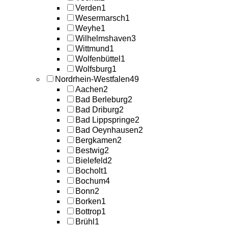
Verden
1
Wesermarsch
1
Weyhe
1
Wilhelmshaven
3
Wittmund
1
Wolfenbüttel
1
Wolfsburg
1
Nordrhein-Westfalen
49
Aachen
2
Bad Berleburg
2
Bad Driburg
2
Bad Lippspringe
2
Bad Oeynhausen
2
Bergkamen
2
Bestwig
2
Bielefeld
2
Bocholt
1
Bochum
4
Bonn
2
Borken
1
Bottrop
1
Brühl
1