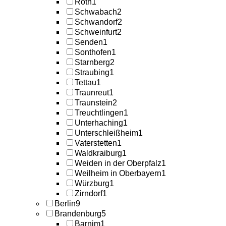
Roth
1
Schwabach
2
Schwandorf
2
Schweinfurt
2
Senden
1
Sonthofen
1
Starnberg
2
Straubing
1
Tettau
1
Traunreut
1
Traunstein
2
Treuchtlingen
1
Unterhaching
1
Unterschleißheim
1
Vaterstetten
1
Waldkraiburg
1
Weiden in der Oberpfalz
1
Weilheim in Oberbayern
1
Würzburg
1
Zirndorf
1
Berlin
9
Brandenburg
5
Barnim
1