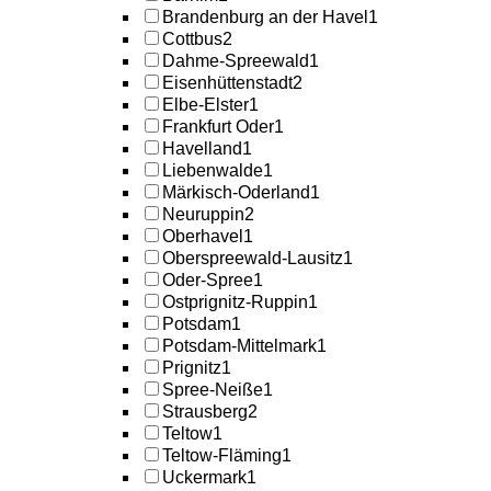
Brandenburg an der Havel
1
Cottbus
2
Dahme-Spreewald
1
Eisenhüttenstadt
2
Elbe-Elster
1
Frankfurt Oder
1
Havelland
1
Liebenwalde
1
Märkisch-Oderland
1
Neuruppin
2
Oberhavel
1
Oberspreewald-Lausitz
1
Oder-Spree
1
Ostprignitz-Ruppin
1
Potsdam
1
Potsdam-Mittelmark
1
Prignitz
1
Spree-Neiße
1
Strausberg
2
Teltow
1
Teltow-Fläming
1
Uckermark
1