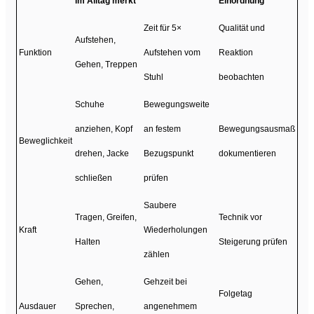
im Alltag merkt
Einordnung
Zeit für 5×
Qualität und
Aufstehen,
Funktion
Aufstehen vom
Reaktion
Gehen, Treppen
Stuhl
beobachten
Schuhe
Bewegungsweite
anziehen, Kopf
an festem
Bewegungsausmaß
Beweglichkeit
drehen, Jacke
Bezugspunkt
dokumentieren
schließen
prüfen
Saubere
Tragen, Greifen,
Technik vor
Kraft
Wiederholungen
Halten
Steigerung prüfen
zählen
Gehen,
Gehzeit bei
Folgetag
Ausdauer
Sprechen,
angenehmem