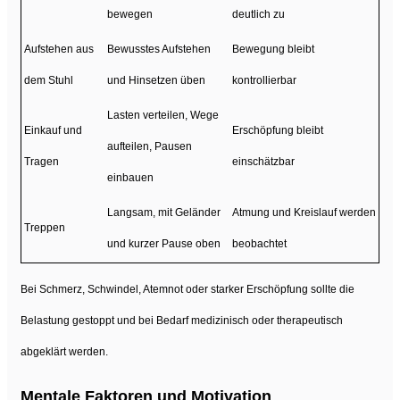
bewegen
deutlich zu
Aufstehen aus
Bewusstes Aufstehen
Bewegung bleibt
dem Stuhl
und Hinsetzen üben
kontrollierbar
Lasten verteilen, Wege
Einkauf und
Erschöpfung bleibt
aufteilen, Pausen
Tragen
einschätzbar
einbauen
Langsam, mit Geländer
Atmung und Kreislauf werden
Treppen
und kurzer Pause oben
beobachtet
Bei Schmerz, Schwindel, Atemnot oder starker Erschöpfung sollte die
Belastung gestoppt und bei Bedarf medizinisch oder therapeutisch
abgeklärt werden.
Mentale Faktoren und Motivation