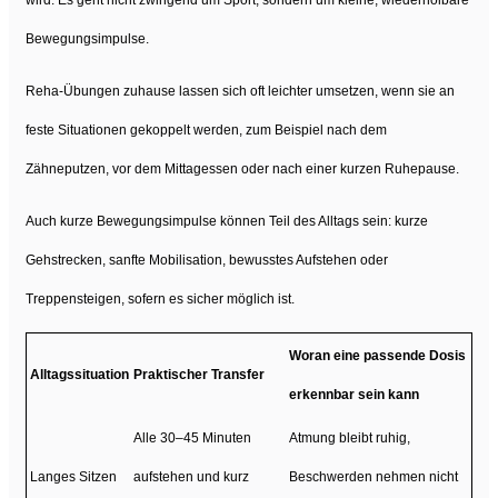
wird. Es geht nicht zwingend um Sport, sondern um kleine, wiederholbare
Bewegungsimpulse.
Reha-Übungen zuhause lassen sich oft leichter umsetzen, wenn sie an
feste Situationen gekoppelt werden, zum Beispiel nach dem
Zähneputzen, vor dem Mittagessen oder nach einer kurzen Ruhepause.
Auch kurze Bewegungsimpulse können Teil des Alltags sein: kurze
Gehstrecken, sanfte Mobilisation, bewusstes Aufstehen oder
Treppensteigen, sofern es sicher möglich ist.
Woran eine passende Dosis
Alltagssituation
Praktischer Transfer
erkennbar sein kann
Alle 30–45 Minuten
Atmung bleibt ruhig,
Langes Sitzen
aufstehen und kurz
Beschwerden nehmen nicht