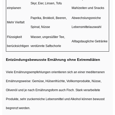
Skyr, Eier, Linsen, Tofu
einplanen
Mahlzeiten und Snacks
Paprika, Brokkoli, Beeren,
Abwechslungsreiche
Mehr Vielfalt
Spinat, Nüsse
Lebensmittelauswahl
Flüssigkeit
Wasser, ungesüßter Tee,
Alltagstaugliche Getränke
berücksichtigen
verdünnte Saftschorle
Entzündungsbewusste Ernährung ohne Extremdiäten
Viele Ernährungsempfehlungen orientieren sich an einer mediterranen
Ernährungsweise: Gemüse, Hülsenfrüchte, Vollkornprodukte, Nüsse,
Olivenöl und je nach Ernährungsform auch Fisch. Stark verarbeitete
Produkte, sehr zuckerreiche Lebensmittel und Alkohol können bewusst
begrenzt werden.