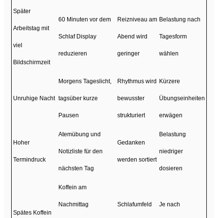
Später
60 Minuten vor dem
Reizniveau am
Belastung nach
Arbeitstag mit
Schlaf Display
Abend wird
Tagesform
viel
reduzieren
geringer
wählen
Bildschirmzeit
Morgens Tageslicht,
Rhythmus wird
Kürzere
Unruhige Nacht
tagsüber kurze
bewusster
Übungseinheiten
Pausen
strukturiert
erwägen
Atemübung und
Belastung
Hoher
Gedanken
Notizliste für den
niedriger
Termindruck
werden sortiert
nächsten Tag
dosieren
Koffein am
Nachmittag
Schlafumfeld
Je nach
Spätes Koffein