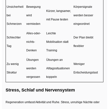
Unsicherheit
Bewegung
Körpersignale
Kürzer, langsamer,
bei
wird
werden besser
mit Pause testen
Schmerzen
vermieden
eingeordnet
Alles-oder-
Leichte
Schlechter
Der Plan bleibt
nichts-
Mobilisation statt
Tag
flexibler
Denken
Training
Übungen
Übungen an
Zu wenig
Weniger
werden
Alltagssituationen
Struktur
Entscheidungslast
vergessen
koppeln
Stress, Schlaf und Nervensystem
Regeneration umfasst Aktivität und Ruhe. Stress, unruhige Nächte oder