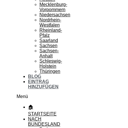
Mecklenburg-
Vorpommern
Niedersachsen
Nordrhein-
Westfalen
Rheinland-
Pfalz
Saarland
Sachsen
Sachsen-
Anhalt
Schleswig-
Holstein
Thüringen
BLOG
EINTRAG
HINZUFÜGEN
Menü
🏠
STARTSEITE
NACH
BUNDESLAND