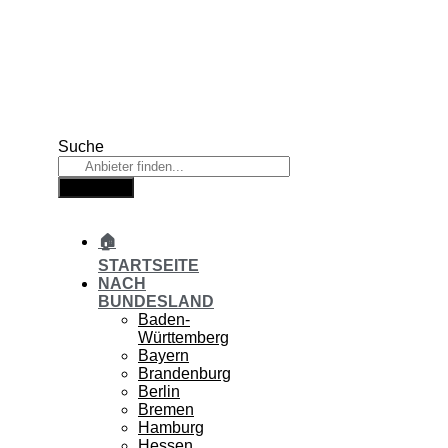
Zum
Inhalt
springen
Suche
Suche
🏠
STARTSEITE
NACH
BUNDESLAND
Baden-
Württemberg
Bayern
Brandenburg
Berlin
Bremen
Hamburg
Hessen