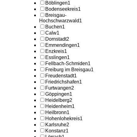
Böblingen
1
Bodenseekreis
1
Breisgau-
Hochschwarzwald
1
Buchen
1
Calw
1
Dornstadt
2
Emmendingen
1
Enzkreis
1
Esslingen
1
Fellbach-Schmiden
1
Freiburg im Breisgau
1
Freudenstadt
1
Friedrichshafen
1
Furtwangen
2
Göppingen
1
Heidelberg
2
Heidenheim
1
Heilbronn
1
Hohenlohekreis
1
Karlsruhe
2
Konstanz
1
Lörrach
1