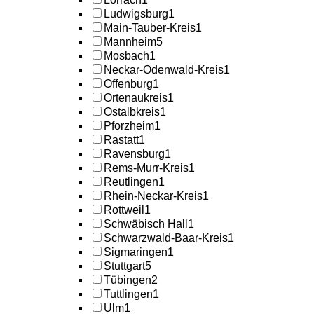
Ludwigsburg
1
Main-Tauber-Kreis
1
Mannheim
5
Mosbach
1
Neckar-Odenwald-Kreis
1
Offenburg
1
Ortenaukreis
1
Ostalbkreis
1
Pforzheim
1
Rastatt
1
Ravensburg
1
Rems-Murr-Kreis
1
Reutlingen
1
Rhein-Neckar-Kreis
1
Rottweil
1
Schwäbisch Hall
1
Schwarzwald-Baar-Kreis
1
Sigmaringen
1
Stuttgart
5
Tübingen
2
Tuttlingen
1
Ulm
1