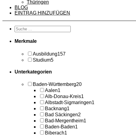
Thüringen
BLOG
EINTRAG HINZUFÜGEN
Merkmale
Ausbildung
157
Studium
5
Unterkategorien
Baden-Württemberg
20
Aalen
1
Alb-Donau-Kreis
1
Albstadt-Sigmaringen
1
Backnang
1
Bad Säckingen
2
Bad-Mergentheim
1
Baden-Baden
1
Biberach
1