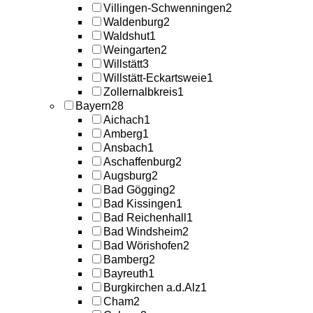
Villingen-Schwenningen
2
Waldenburg
2
Waldshut
1
Weingarten
2
Willstätt
3
Willstätt-Eckartsweie
1
Zollernalbkreis
1
Bayern
28
Aichach
1
Amberg
1
Ansbach
1
Aschaffenburg
2
Augsburg
2
Bad Gögging
2
Bad Kissingen
1
Bad Reichenhall
1
Bad Windsheim
2
Bad Wörishofen
2
Bamberg
2
Bayreuth
1
Burgkirchen a.d.Alz
1
Cham
2