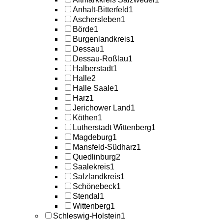
Anhalt-Bitterfeld
1
Aschersleben
1
Börde
1
Burgenlandkreis
1
Dessau
1
Dessau-Roßlau
1
Halberstadt
1
Halle
2
Halle Saale
1
Harz
1
Jerichower Land
1
Köthen
1
Lutherstadt Wittenberg
1
Magdeburg
1
Mansfeld-Südharz
1
Quedlinburg
2
Saalekreis
1
Salzlandkreis
1
Schönebeck
1
Stendal
1
Wittenberg
1
Schleswig-Holstein
1