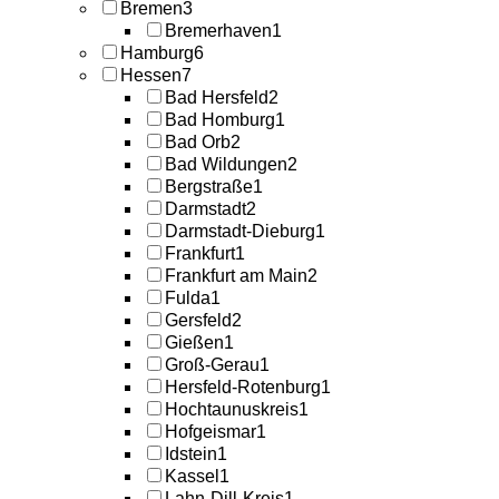
Bremen
3
Bremerhaven
1
Hamburg
6
Hessen
7
Bad Hersfeld
2
Bad Homburg
1
Bad Orb
2
Bad Wildungen
2
Bergstraße
1
Darmstadt
2
Darmstadt-Dieburg
1
Frankfurt
1
Frankfurt am Main
2
Fulda
1
Gersfeld
2
Gießen
1
Groß-Gerau
1
Hersfeld-Rotenburg
1
Hochtaunuskreis
1
Hofgeismar
1
Idstein
1
Kassel
1
Lahn-Dill-Kreis
1