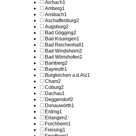
Aichach
1
Amberg
1
Ansbach
1
Aschaffenburg
2
Augsburg
2
Bad Gögging
2
Bad Kissingen
1
Bad Reichenhall
1
Bad Windsheim
2
Bad Wörishofen
2
Bamberg
2
Bayreuth
1
Burgkirchen a.d.Alz
1
Cham
2
Coburg
2
Dachau
1
Deggendorf
2
Donauwörth
1
Erding
1
Erlangen
2
Forchheim
1
Freising
1
Friedberg
1