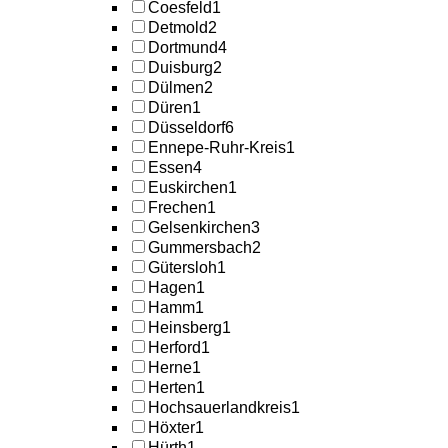
Coesfeld
1
Detmold
2
Dortmund
4
Duisburg
2
Dülmen
2
Düren
1
Düsseldorf
6
Ennepe-Ruhr-Kreis
1
Essen
4
Euskirchen
1
Frechen
1
Gelsenkirchen
3
Gummersbach
2
Gütersloh
1
Hagen
1
Hamm
1
Heinsberg
1
Herford
1
Herne
1
Herten
1
Hochsauerlandkreis
1
Höxter
1
Hürth
1