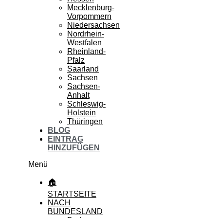
Mecklenburg-
Vorpommern
Niedersachsen
Nordrhein-
Westfalen
Rheinland-
Pfalz
Saarland
Sachsen
Sachsen-
Anhalt
Schleswig-
Holstein
Thüringen
BLOG
EINTRAG
HINZUFÜGEN
Menü
🏠
STARTSEITE
NACH
BUNDESLAND