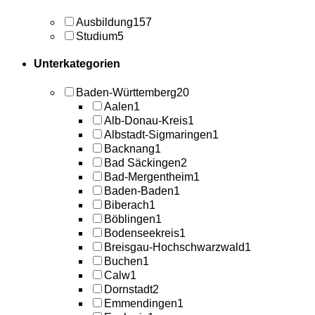
Ausbildung
157
Studium
5
Unterkategorien
Baden-Württemberg
20
Aalen
1
Alb-Donau-Kreis
1
Albstadt-Sigmaringen
1
Backnang
1
Bad Säckingen
2
Bad-Mergentheim
1
Baden-Baden
1
Biberach
1
Böblingen
1
Bodenseekreis
1
Breisgau-Hochschwarzwald
1
Buchen
1
Calw
1
Dornstadt
2
Emmendingen
1