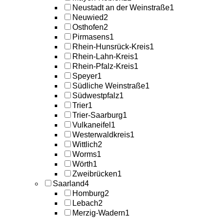
Neustadt an der Weinstraße
1
Neuwied
2
Osthofen
2
Pirmasens
1
Rhein-Hunsrück-Kreis
1
Rhein-Lahn-Kreis
1
Rhein-Pfalz-Kreis
1
Speyer
1
Südliche Weinstraße
1
Südwestpfalz
1
Trier
1
Trier-Saarburg
1
Vulkaneifel
1
Westerwaldkreis
1
Wittlich
2
Worms
1
Wörth
1
Zweibrücken
1
Saarland
4
Homburg
2
Lebach
2
Merzig-Wadern
1