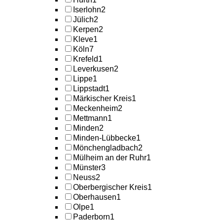
Iserlohn
2
Jülich
2
Kerpen
2
Kleve
1
Köln
7
Krefeld
1
Leverkusen
2
Lippe
1
Lippstadt
1
Märkischer Kreis
1
Meckenheim
2
Mettmann
1
Minden
2
Minden-Lübbecke
1
Mönchengladbach
2
Mülheim an der Ruhr
1
Münster
3
Neuss
2
Oberbergischer Kreis
1
Oberhausen
1
Olpe
1
Paderborn
1