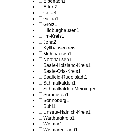
Eisenach
1
Erfurt
2
Gera
3
Gotha
1
Greiz
1
Hildburghausen
1
Ilm-Kreis
1
Jena
2
Kyffhäuserkreis
1
Mühlhausen
1
Nordhausen
1
Saale-Holzland-Kreis
1
Saale-Orla-Kreis
1
Saalfeld-Rudolstadt
1
Schmalkalden
1
Schmalkalden-Meiningen
1
Sömmerda
1
Sonneberg
1
Suhl
1
Unstrut-Hainich-Kreis
1
Wartburgkreis
1
Weimar
1
Weimarer Land
1