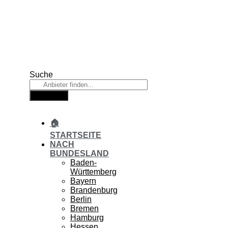
Zum
Inhalt
springen
Suche
Suche
🏠
STARTSEITE
NACH
BUNDESLAND
Baden-
Württemberg
Bayern
Brandenburg
Berlin
Bremen
Hamburg
Hessen