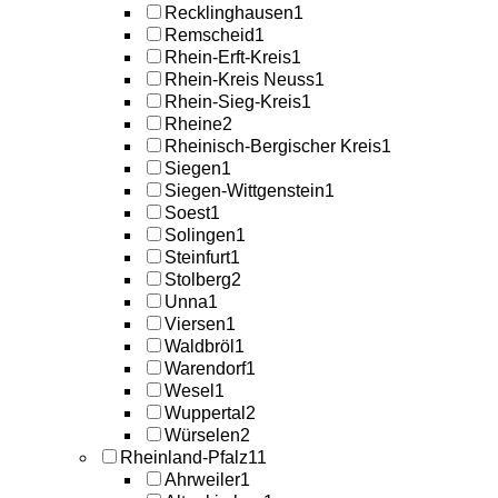
Recklinghausen
1
Remscheid
1
Rhein-Erft-Kreis
1
Rhein-Kreis Neuss
1
Rhein-Sieg-Kreis
1
Rheine
2
Rheinisch-Bergischer Kreis
1
Siegen
1
Siegen-Wittgenstein
1
Soest
1
Solingen
1
Steinfurt
1
Stolberg
2
Unna
1
Viersen
1
Waldbröl
1
Warendorf
1
Wesel
1
Wuppertal
2
Würselen
2
Rheinland-Pfalz
11
Ahrweiler
1