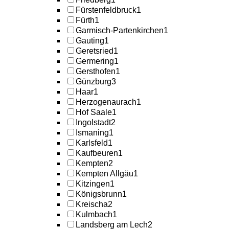
Fürstenfeldbruck
1
Fürth
1
Garmisch-Partenkirchen
1
Gauting
1
Geretsried
1
Germering
1
Gersthofen
1
Günzburg
3
Haar
1
Herzogenaurach
1
Hof Saale
1
Ingolstadt
2
Ismaning
1
Karlsfeld
1
Kaufbeuren
1
Kempten
2
Kempten Allgäu
1
Kitzingen
1
Königsbrunn
1
Kreischa
2
Kulmbach
1
Landsberg am Lech
2