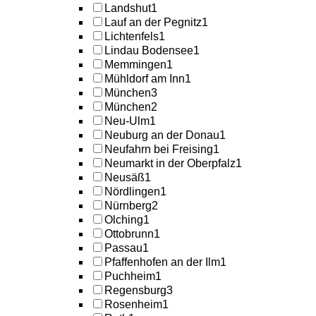
Landshut
1
Lauf an der Pegnitz
1
Lichtenfels
1
Lindau Bodensee
1
Memmingen
1
Mühldorf am Inn
1
München
3
München
2
Neu-Ulm
1
Neuburg an der Donau
1
Neufahrn bei Freising
1
Neumarkt in der Oberpfalz
1
Neusäß
1
Nördlingen
1
Nürnberg
2
Olching
1
Ottobrunn
1
Passau
1
Pfaffenhofen an der Ilm
1
Puchheim
1
Regensburg
3
Rosenheim
1