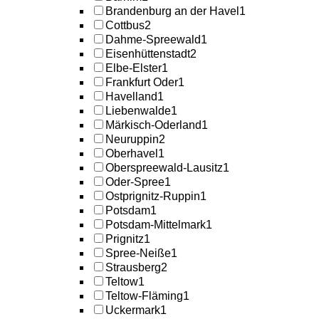
Brandenburg an der Havel
1
Cottbus
2
Dahme-Spreewald
1
Eisenhüttenstadt
2
Elbe-Elster
1
Frankfurt Oder
1
Havelland
1
Liebenwalde
1
Märkisch-Oderland
1
Neuruppin
2
Oberhavel
1
Oberspreewald-Lausitz
1
Oder-Spree
1
Ostprignitz-Ruppin
1
Potsdam
1
Potsdam-Mittelmark
1
Prignitz
1
Spree-Neiße
1
Strausberg
2
Teltow
1
Teltow-Fläming
1
Uckermark
1