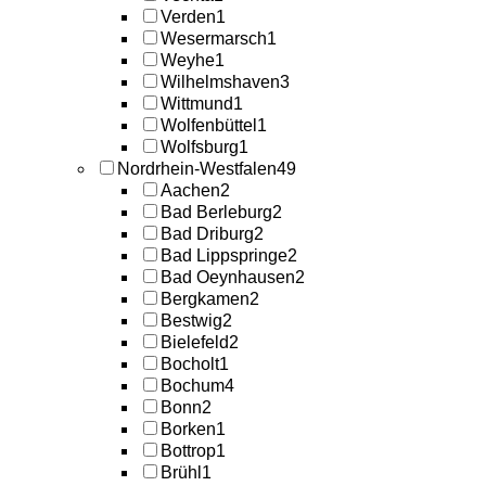
Verden
1
Wesermarsch
1
Weyhe
1
Wilhelmshaven
3
Wittmund
1
Wolfenbüttel
1
Wolfsburg
1
Nordrhein-Westfalen
49
Aachen
2
Bad Berleburg
2
Bad Driburg
2
Bad Lippspringe
2
Bad Oeynhausen
2
Bergkamen
2
Bestwig
2
Bielefeld
2
Bocholt
1
Bochum
4
Bonn
2
Borken
1
Bottrop
1
Brühl
1