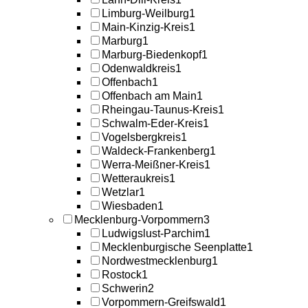
Limburg-Weilburg
1
Main-Kinzig-Kreis
1
Marburg
1
Marburg-Biedenkopf
1
Odenwaldkreis
1
Offenbach
1
Offenbach am Main
1
Rheingau-Taunus-Kreis
1
Schwalm-Eder-Kreis
1
Vogelsbergkreis
1
Waldeck-Frankenberg
1
Werra-Meißner-Kreis
1
Wetteraukreis
1
Wetzlar
1
Wiesbaden
1
Mecklenburg-Vorpommern
3
Ludwigslust-Parchim
1
Mecklenburgische Seenplatte
1
Nordwestmecklenburg
1
Rostock
1
Schwerin
2
Vorpommern-Greifswald
1