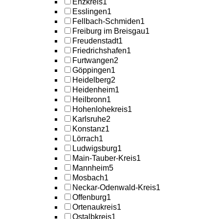
Enzkreis
1
Esslingen
1
Fellbach-Schmiden
1
Freiburg im Breisgau
1
Freudenstadt
1
Friedrichshafen
1
Furtwangen
2
Göppingen
1
Heidelberg
2
Heidenheim
1
Heilbronn
1
Hohenlohekreis
1
Karlsruhe
2
Konstanz
1
Lörrach
1
Ludwigsburg
1
Main-Tauber-Kreis
1
Mannheim
5
Mosbach
1
Neckar-Odenwald-Kreis
1
Offenburg
1
Ortenaukreis
1
Ostalbkreis
1