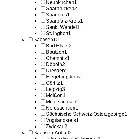
Neunkirchen
1
Saarbrücken
2
Saarlouis
1
Saarpfalz-Kreis
1
Sankt Wendel
1
St. Ingbert
1
Sachsen
10
Bad Elster
2
Bautzen
1
Chemnitz
1
Döbeln
2
Dresden
5
Erzgebirgskreis
1
Görlitz
1
Leipzig
3
Meißen
1
Mittelsachsen
1
Nordsachsen
1
Sächsische Schweiz-Osterzgebirge
1
Vogtlandkreis
1
Zwickau
2
Sachsen-Anhalt
3
Altmarkkreis Salzwedel
1