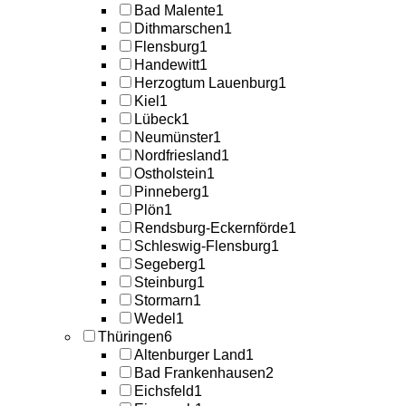
Bad Malente
1
Dithmarschen
1
Flensburg
1
Handewitt
1
Herzogtum Lauenburg
1
Kiel
1
Lübeck
1
Neumünster
1
Nordfriesland
1
Ostholstein
1
Pinneberg
1
Plön
1
Rendsburg-Eckernförde
1
Schleswig-Flensburg
1
Segeberg
1
Steinburg
1
Stormarn
1
Wedel
1
Thüringen
6
Altenburger Land
1
Bad Frankenhausen
2
Eichsfeld
1