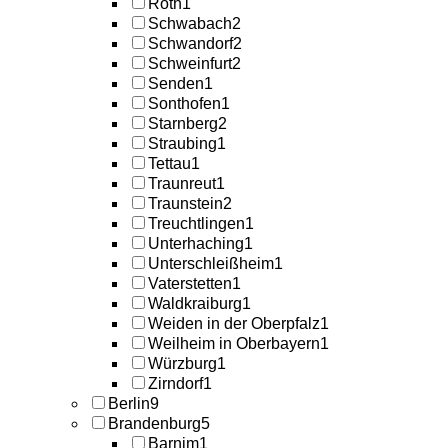
Roth
1
Schwabach
2
Schwandorf
2
Schweinfurt
2
Senden
1
Sonthofen
1
Starnberg
2
Straubing
1
Tettau
1
Traunreut
1
Traunstein
2
Treuchtlingen
1
Unterhaching
1
Unterschleißheim
1
Vaterstetten
1
Waldkraiburg
1
Weiden in der Oberpfalz
1
Weilheim in Oberbayern
1
Würzburg
1
Zirndorf
1
Berlin
9
Brandenburg
5
Barnim
1