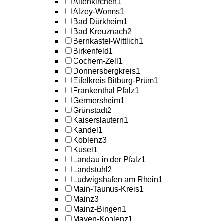
Altenkirchen
1
Alzey-Worms
1
Bad Dürkheim
1
Bad Kreuznach
2
Bernkastel-Wittlich
1
Birkenfeld
1
Cochem-Zell
1
Donnersbergkreis
1
Eifelkreis Bitburg-Prüm
1
Frankenthal Pfalz
1
Germersheim
1
Grünstadt
2
Kaiserslautern
1
Kandel
1
Koblenz
3
Kusel
1
Landau in der Pfalz
1
Landstuhl
2
Ludwigshafen am Rhein
1
Main-Taunus-Kreis
1
Mainz
3
Mainz-Bingen
1
Mayen-Koblenz
1