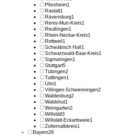
Pforzheim
1
Rastatt
1
Ravensburg
1
Rems-Murr-Kreis
1
Reutlingen
1
Rhein-Neckar-Kreis
1
Rottweil
1
Schwäbisch Hall
1
Schwarzwald-Baar-Kreis
1
Sigmaringen
1
Stuttgart
5
Tübingen
2
Tuttlingen
1
Ulm
1
Villingen-Schwenningen
2
Waldenburg
2
Waldshut
1
Weingarten
2
Willstätt
3
Willstätt-Eckartsweie
1
Zollernalbkreis
1
Bayern
28