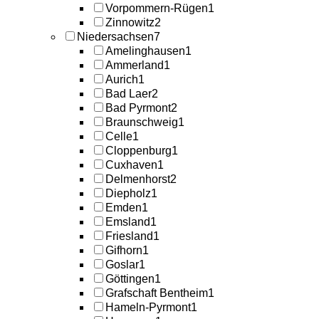
Vorpommern-Rügen
1
Zinnowitz
2
Niedersachsen
7
Amelinghausen
1
Ammerland
1
Aurich
1
Bad Laer
2
Bad Pyrmont
2
Braunschweig
1
Celle
1
Cloppenburg
1
Cuxhaven
1
Delmenhorst
2
Diepholz
1
Emden
1
Emsland
1
Friesland
1
Gifhorn
1
Goslar
1
Göttingen
1
Grafschaft Bentheim
1
Hameln-Pyrmont
1