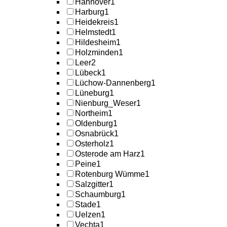
Hannover
1
Harburg
1
Heidekreis
1
Helmstedt
1
Hildesheim
1
Holzminden
1
Leer
2
Lübeck
1
Lüchow-Dannenberg
1
Lüneburg
1
Nienburg_Weser
1
Northeim
1
Oldenburg
1
Osnabrück
1
Osterholz
1
Osterode am Harz
1
Peine
1
Rotenburg Wümme
1
Salzgitter
1
Schaumburg
1
Stade
1
Uelzen
1
Vechta
1