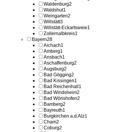
Waldenburg
2
Waldshut
1
Weingarten
2
Willstätt
3
Willstätt-Eckartsweie
1
Zollernalbkreis
1
Bayern
28
Aichach
1
Amberg
1
Ansbach
1
Aschaffenburg
2
Augsburg
2
Bad Gögging
2
Bad Kissingen
1
Bad Reichenhall
1
Bad Windsheim
2
Bad Wörishofen
2
Bamberg
2
Bayreuth
1
Burgkirchen a.d.Alz
1
Cham
2
Coburg
2