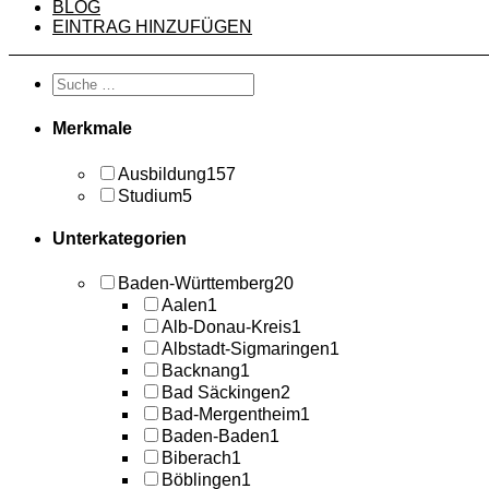
BLOG
EINTRAG HINZUFÜGEN
Merkmale
Ausbildung
157
Studium
5
Unterkategorien
Baden-Württemberg
20
Aalen
1
Alb-Donau-Kreis
1
Albstadt-Sigmaringen
1
Backnang
1
Bad Säckingen
2
Bad-Mergentheim
1
Baden-Baden
1
Biberach
1
Böblingen
1