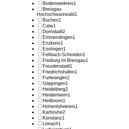
Bodenseekreis
1
Breisgau-
Hochschwarzwald
1
Buchen
1
Calw
1
Dornstadt
2
Emmendingen
1
Enzkreis
1
Esslingen
1
Fellbach-Schmiden
1
Freiburg im Breisgau
1
Freudenstadt
1
Friedrichshafen
1
Furtwangen
2
Göppingen
1
Heidelberg
2
Heidenheim
1
Heilbronn
1
Hohenlohekreis
1
Karlsruhe
2
Konstanz
1
Lörrach
1