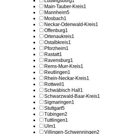
Ludwigsburg
1
Main-Tauber-Kreis
1
Mannheim
5
Mosbach
1
Neckar-Odenwald-Kreis
1
Offenburg
1
Ortenaukreis
1
Ostalbkreis
1
Pforzheim
1
Rastatt
1
Ravensburg
1
Rems-Murr-Kreis
1
Reutlingen
1
Rhein-Neckar-Kreis
1
Rottweil
1
Schwäbisch Hall
1
Schwarzwald-Baar-Kreis
1
Sigmaringen
1
Stuttgart
5
Tübingen
2
Tuttlingen
1
Ulm
1
Villingen-Schwenningen
2