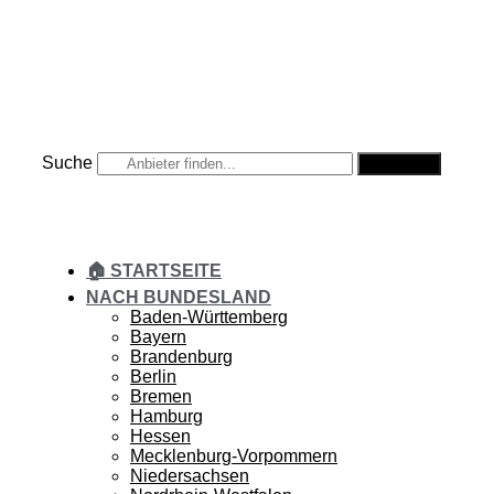
Zum
Inhalt
springen
Suche
Suche
🏠 STARTSEITE
NACH BUNDESLAND
Baden-Württemberg
Bayern
Brandenburg
Berlin
Bremen
Hamburg
Hessen
Mecklenburg-Vorpommern
Niedersachsen