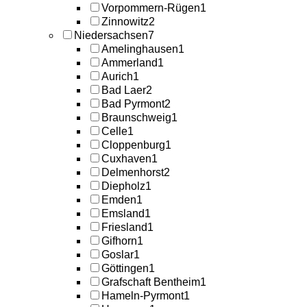
Vorpommern-Rügen
1
Zinnowitz
2
Niedersachsen
7
Amelinghausen
1
Ammerland
1
Aurich
1
Bad Laer
2
Bad Pyrmont
2
Braunschweig
1
Celle
1
Cloppenburg
1
Cuxhaven
1
Delmenhorst
2
Diepholz
1
Emden
1
Emsland
1
Friesland
1
Gifhorn
1
Goslar
1
Göttingen
1
Grafschaft Bentheim
1
Hameln-Pyrmont
1