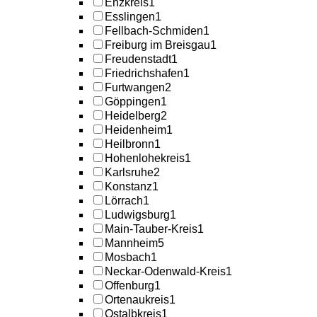
Enzkreis
1
Esslingen
1
Fellbach-Schmiden
1
Freiburg im Breisgau
1
Freudenstadt
1
Friedrichshafen
1
Furtwangen
2
Göppingen
1
Heidelberg
2
Heidenheim
1
Heilbronn
1
Hohenlohekreis
1
Karlsruhe
2
Konstanz
1
Lörrach
1
Ludwigsburg
1
Main-Tauber-Kreis
1
Mannheim
5
Mosbach
1
Neckar-Odenwald-Kreis
1
Offenburg
1
Ortenaukreis
1
Ostalbkreis
1