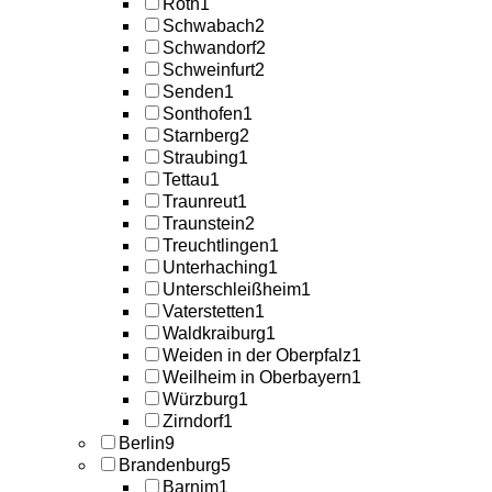
Roth
1
Schwabach
2
Schwandorf
2
Schweinfurt
2
Senden
1
Sonthofen
1
Starnberg
2
Straubing
1
Tettau
1
Traunreut
1
Traunstein
2
Treuchtlingen
1
Unterhaching
1
Unterschleißheim
1
Vaterstetten
1
Waldkraiburg
1
Weiden in der Oberpfalz
1
Weilheim in Oberbayern
1
Würzburg
1
Zirndorf
1
Berlin
9
Brandenburg
5
Barnim
1