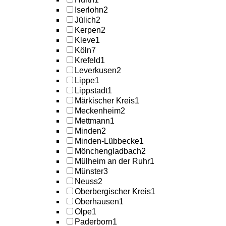
Iserlohn
2
Jülich
2
Kerpen
2
Kleve
1
Köln
7
Krefeld
1
Leverkusen
2
Lippe
1
Lippstadt
1
Märkischer Kreis
1
Meckenheim
2
Mettmann
1
Minden
2
Minden-Lübbecke
1
Mönchengladbach
2
Mülheim an der Ruhr
1
Münster
3
Neuss
2
Oberbergischer Kreis
1
Oberhausen
1
Olpe
1
Paderborn
1