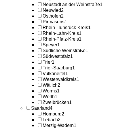
Neustadt an der Weinstraße
1
Neuwied
2
Osthofen
2
Pirmasens
1
Rhein-Hunsrück-Kreis
1
Rhein-Lahn-Kreis
1
Rhein-Pfalz-Kreis
1
Speyer
1
Südliche Weinstraße
1
Südwestpfalz
1
Trier
1
Trier-Saarburg
1
Vulkaneifel
1
Westerwaldkreis
1
Wittlich
2
Worms
1
Wörth
1
Zweibrücken
1
Saarland
4
Homburg
2
Lebach
2
Merzig-Wadern
1