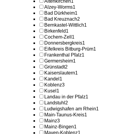
Altenkirchen
1
Alzey-Worms
1
Bad Dürkheim
1
Bad Kreuznach
2
Bernkastel-Wittlich
1
Birkenfeld
1
Cochem-Zell
1
Donnersbergkreis
1
Eifelkreis Bitburg-Prüm
1
Frankenthal Pfalz
1
Germersheim
1
Grünstadt
2
Kaiserslautern
1
Kandel
1
Koblenz
3
Kusel
1
Landau in der Pfalz
1
Landstuhl
2
Ludwigshafen am Rhein
1
Main-Taunus-Kreis
1
Mainz
3
Mainz-Bingen
1
Mayen-Koblenz
1