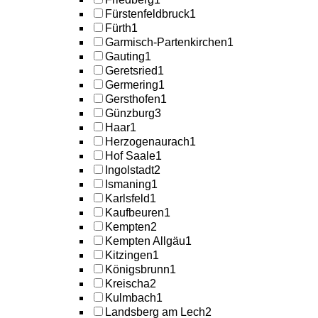
Fürstenfeldbruck
1
Fürth
1
Garmisch-Partenkirchen
1
Gauting
1
Geretsried
1
Germering
1
Gersthofen
1
Günzburg
3
Haar
1
Herzogenaurach
1
Hof Saale
1
Ingolstadt
2
Ismaning
1
Karlsfeld
1
Kaufbeuren
1
Kempten
2
Kempten Allgäu
1
Kitzingen
1
Königsbrunn
1
Kreischa
2
Kulmbach
1
Landsberg am Lech
2