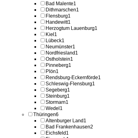
Bad Malente
1
Dithmarschen
1
Flensburg
1
Handewitt
1
Herzogtum Lauenburg
1
Kiel
1
Lübeck
1
Neumünster
1
Nordfriesland
1
Ostholstein
1
Pinneberg
1
Plön
1
Rendsburg-Eckernförde
1
Schleswig-Flensburg
1
Segeberg
1
Steinburg
1
Stormarn
1
Wedel
1
Thüringen
6
Altenburger Land
1
Bad Frankenhausen
2
Eichsfeld
1