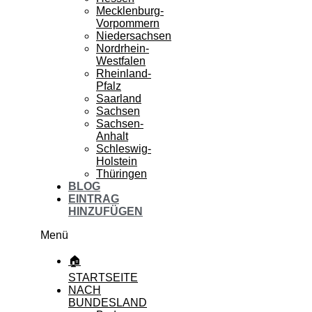
Mecklenburg-
Vorpommern
Niedersachsen
Nordrhein-
Westfalen
Rheinland-
Pfalz
Saarland
Sachsen
Sachsen-
Anhalt
Schleswig-
Holstein
Thüringen
BLOG
EINTRAG
HINZUFÜGEN
Menü
🏠
STARTSEITE
NACH
BUNDESLAND