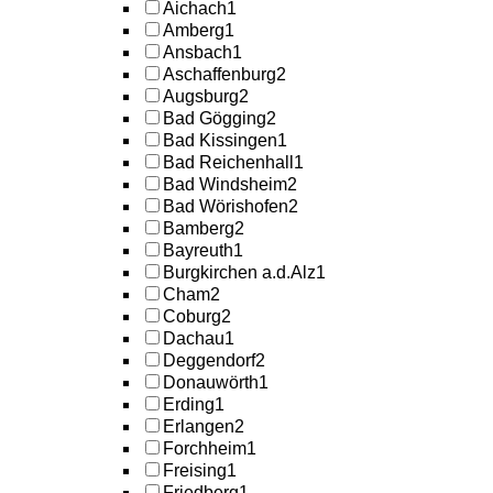
Aichach
1
Amberg
1
Ansbach
1
Aschaffenburg
2
Augsburg
2
Bad Gögging
2
Bad Kissingen
1
Bad Reichenhall
1
Bad Windsheim
2
Bad Wörishofen
2
Bamberg
2
Bayreuth
1
Burgkirchen a.d.Alz
1
Cham
2
Coburg
2
Dachau
1
Deggendorf
2
Donauwörth
1
Erding
1
Erlangen
2
Forchheim
1
Freising
1
Friedberg
1