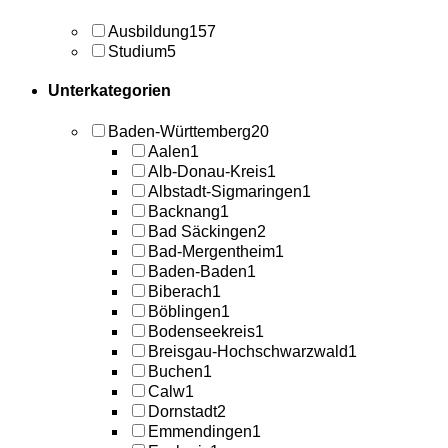
Ausbildung
157
Studium
5
Unterkategorien
Baden-Württemberg
20
Aalen
1
Alb-Donau-Kreis
1
Albstadt-Sigmaringen
1
Backnang
1
Bad Säckingen
2
Bad-Mergentheim
1
Baden-Baden
1
Biberach
1
Böblingen
1
Bodenseekreis
1
Breisgau-Hochschwarzwald
1
Buchen
1
Calw
1
Dornstadt
2
Emmendingen
1