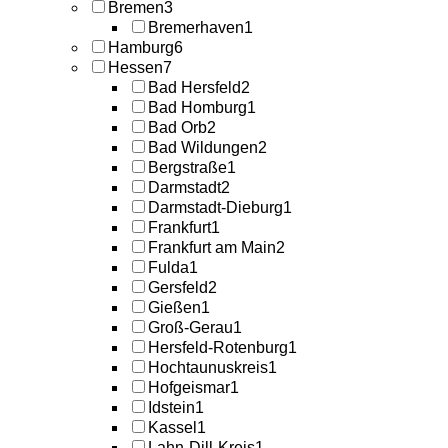
Bremen
3
Bremerhaven
1
Hamburg
6
Hessen
7
Bad Hersfeld
2
Bad Homburg
1
Bad Orb
2
Bad Wildungen
2
Bergstraße
1
Darmstadt
2
Darmstadt-Dieburg
1
Frankfurt
1
Frankfurt am Main
2
Fulda
1
Gersfeld
2
Gießen
1
Groß-Gerau
1
Hersfeld-Rotenburg
1
Hochtaunuskreis
1
Hofgeismar
1
Idstein
1
Kassel
1
Lahn-Dill-Kreis
1