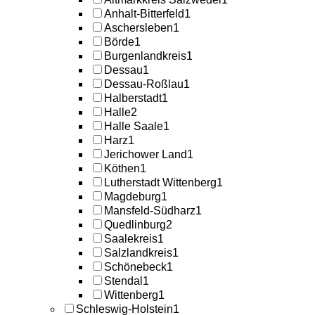
Anhalt-Bitterfeld
1
Aschersleben
1
Börde
1
Burgenlandkreis
1
Dessau
1
Dessau-Roßlau
1
Halberstadt
1
Halle
2
Halle Saale
1
Harz
1
Jerichower Land
1
Köthen
1
Lutherstadt Wittenberg
1
Magdeburg
1
Mansfeld-Südharz
1
Quedlinburg
2
Saalekreis
1
Salzlandkreis
1
Schönebeck
1
Stendal
1
Wittenberg
1
Schleswig-Holstein
1