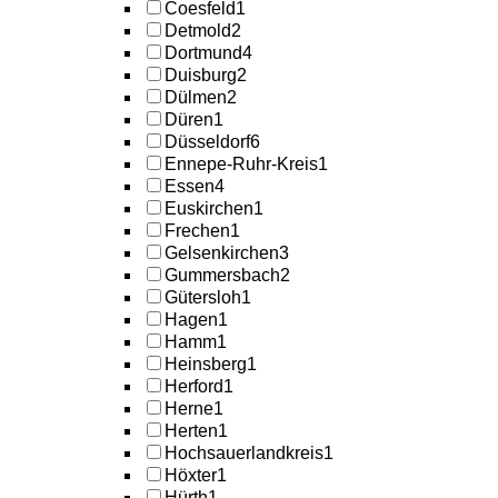
Coesfeld
1
Detmold
2
Dortmund
4
Duisburg
2
Dülmen
2
Düren
1
Düsseldorf
6
Ennepe-Ruhr-Kreis
1
Essen
4
Euskirchen
1
Frechen
1
Gelsenkirchen
3
Gummersbach
2
Gütersloh
1
Hagen
1
Hamm
1
Heinsberg
1
Herford
1
Herne
1
Herten
1
Hochsauerlandkreis
1
Höxter
1
Hürth
1