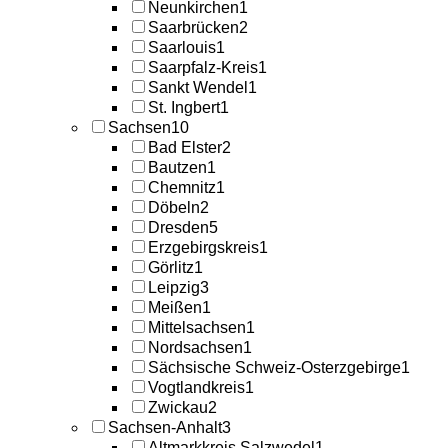
Neunkirchen
1
Saarbrücken
2
Saarlouis
1
Saarpfalz-Kreis
1
Sankt Wendel
1
St. Ingbert
1
Sachsen
10
Bad Elster
2
Bautzen
1
Chemnitz
1
Döbeln
2
Dresden
5
Erzgebirgskreis
1
Görlitz
1
Leipzig
3
Meißen
1
Mittelsachsen
1
Nordsachsen
1
Sächsische Schweiz-Osterzgebirge
1
Vogtlandkreis
1
Zwickau
2
Sachsen-Anhalt
3
Altmarkkreis Salzwedel
1