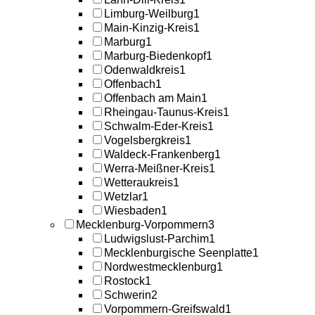
Limburg-Weilburg
1
Main-Kinzig-Kreis
1
Marburg
1
Marburg-Biedenkopf
1
Odenwaldkreis
1
Offenbach
1
Offenbach am Main
1
Rheingau-Taunus-Kreis
1
Schwalm-Eder-Kreis
1
Vogelsbergkreis
1
Waldeck-Frankenberg
1
Werra-Meißner-Kreis
1
Wetteraukreis
1
Wetzlar
1
Wiesbaden
1
Mecklenburg-Vorpommern
3
Ludwigslust-Parchim
1
Mecklenburgische Seenplatte
1
Nordwestmecklenburg
1
Rostock
1
Schwerin
2
Vorpommern-Greifswald
1