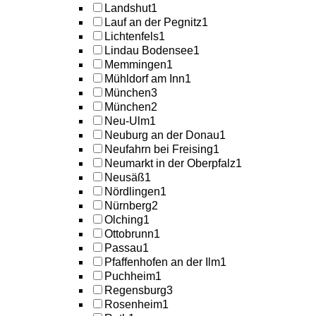
Landshut
1
Lauf an der Pegnitz
1
Lichtenfels
1
Lindau Bodensee
1
Memmingen
1
Mühldorf am Inn
1
München
3
München
2
Neu-Ulm
1
Neuburg an der Donau
1
Neufahrn bei Freising
1
Neumarkt in der Oberpfalz
1
Neusäß
1
Nördlingen
1
Nürnberg
2
Olching
1
Ottobrunn
1
Passau
1
Pfaffenhofen an der Ilm
1
Puchheim
1
Regensburg
3
Rosenheim
1