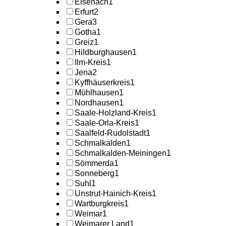
Eisenach
1
Erfurt
2
Gera
3
Gotha
1
Greiz
1
Hildburghausen
1
Ilm-Kreis
1
Jena
2
Kyffhäuserkreis
1
Mühlhausen
1
Nordhausen
1
Saale-Holzland-Kreis
1
Saale-Orla-Kreis
1
Saalfeld-Rudolstadt
1
Schmalkalden
1
Schmalkalden-Meiningen
1
Sömmerda
1
Sonneberg
1
Suhl
1
Unstrut-Hainich-Kreis
1
Wartburgkreis
1
Weimar
1
Weimarer Land
1