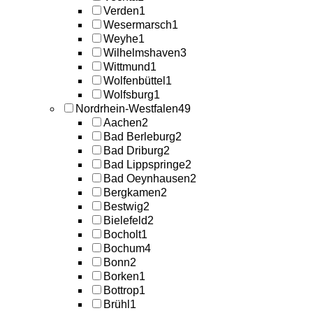
Verden
1
Wesermarsch
1
Weyhe
1
Wilhelmshaven
3
Wittmund
1
Wolfenbüttel
1
Wolfsburg
1
Nordrhein-Westfalen
49
Aachen
2
Bad Berleburg
2
Bad Driburg
2
Bad Lippspringe
2
Bad Oeynhausen
2
Bergkamen
2
Bestwig
2
Bielefeld
2
Bocholt
1
Bochum
4
Bonn
2
Borken
1
Bottrop
1
Brühl
1