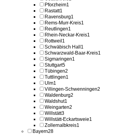
Pforzheim
1
Rastatt
1
Ravensburg
1
Rems-Murr-Kreis
1
Reutlingen
1
Rhein-Neckar-Kreis
1
Rottweil
1
Schwäbisch Hall
1
Schwarzwald-Baar-Kreis
1
Sigmaringen
1
Stuttgart
5
Tübingen
2
Tuttlingen
1
Ulm
1
Villingen-Schwenningen
2
Waldenburg
2
Waldshut
1
Weingarten
2
Willstätt
3
Willstätt-Eckartsweie
1
Zollernalbkreis
1
Bayern
28