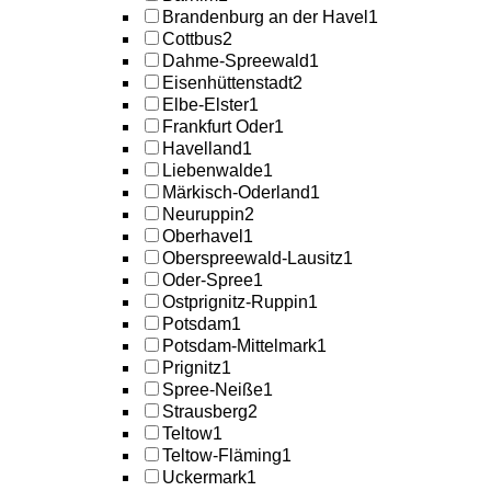
Brandenburg an der Havel
1
Cottbus
2
Dahme-Spreewald
1
Eisenhüttenstadt
2
Elbe-Elster
1
Frankfurt Oder
1
Havelland
1
Liebenwalde
1
Märkisch-Oderland
1
Neuruppin
2
Oberhavel
1
Oberspreewald-Lausitz
1
Oder-Spree
1
Ostprignitz-Ruppin
1
Potsdam
1
Potsdam-Mittelmark
1
Prignitz
1
Spree-Neiße
1
Strausberg
2
Teltow
1
Teltow-Fläming
1
Uckermark
1