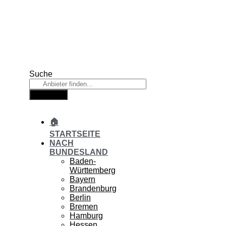
Zum
Inhalt
springen
Suche
Suche
🏠
STARTSEITE
NACH
BUNDESLAND
Baden-
Württemberg
Bayern
Brandenburg
Berlin
Bremen
Hamburg
Hessen