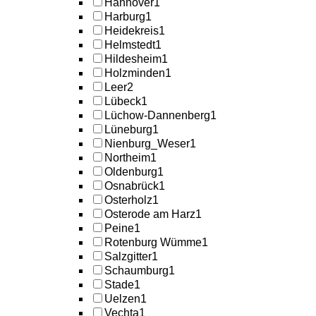
Hannover
1
Harburg
1
Heidekreis
1
Helmstedt
1
Hildesheim
1
Holzminden
1
Leer
2
Lübeck
1
Lüchow-Dannenberg
1
Lüneburg
1
Nienburg_Weser
1
Northeim
1
Oldenburg
1
Osnabrück
1
Osterholz
1
Osterode am Harz
1
Peine
1
Rotenburg Wümme
1
Salzgitter
1
Schaumburg
1
Stade
1
Uelzen
1
Vechta
1