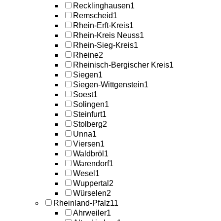
Recklinghausen
1
Remscheid
1
Rhein-Erft-Kreis
1
Rhein-Kreis Neuss
1
Rhein-Sieg-Kreis
1
Rheine
2
Rheinisch-Bergischer Kreis
1
Siegen
1
Siegen-Wittgenstein
1
Soest
1
Solingen
1
Steinfurt
1
Stolberg
2
Unna
1
Viersen
1
Waldbröl
1
Warendorf
1
Wesel
1
Wuppertal
2
Würselen
2
Rheinland-Pfalz
11
Ahrweiler
1