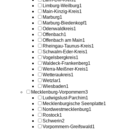
Limburg-Weilburg
1
Main-Kinzig-Kreis
1
Marburg
1
Marburg-Biedenkopf
1
Odenwaldkreis
1
Offenbach
1
Offenbach am Main
1
Rheingau-Taunus-Kreis
1
Schwalm-Eder-Kreis
1
Vogelsbergkreis
1
Waldeck-Frankenberg
1
Werra-Meißner-Kreis
1
Wetteraukreis
1
Wetzlar
1
Wiesbaden
1
Mecklenburg-Vorpommern
3
Ludwigslust-Parchim
1
Mecklenburgische Seenplatte
1
Nordwestmecklenburg
1
Rostock
1
Schwerin
2
Vorpommern-Greifswald
1