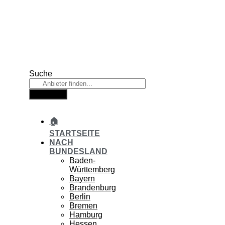
Zum
Inhalt
springen
Suche
Suche
🏠
STARTSEITE
NACH
BUNDESLAND
Baden-
Württemberg
Bayern
Brandenburg
Berlin
Bremen
Hamburg
Hessen