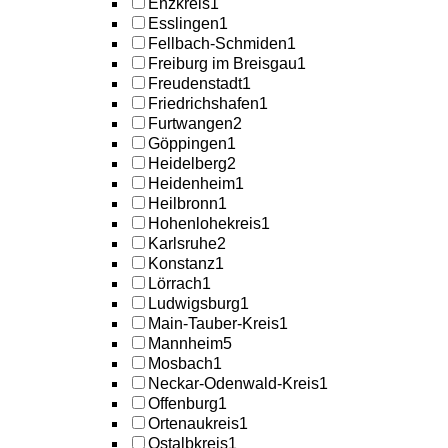
Enzkreis
1
Esslingen
1
Fellbach-Schmiden
1
Freiburg im Breisgau
1
Freudenstadt
1
Friedrichshafen
1
Furtwangen
2
Göppingen
1
Heidelberg
2
Heidenheim
1
Heilbronn
1
Hohenlohekreis
1
Karlsruhe
2
Konstanz
1
Lörrach
1
Ludwigsburg
1
Main-Tauber-Kreis
1
Mannheim
5
Mosbach
1
Neckar-Odenwald-Kreis
1
Offenburg
1
Ortenaukreis
1
Ostalbkreis
1