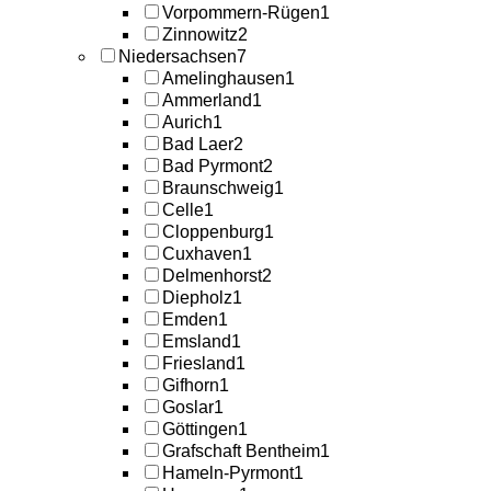
Vorpommern-Rügen
1
Zinnowitz
2
Niedersachsen
7
Amelinghausen
1
Ammerland
1
Aurich
1
Bad Laer
2
Bad Pyrmont
2
Braunschweig
1
Celle
1
Cloppenburg
1
Cuxhaven
1
Delmenhorst
2
Diepholz
1
Emden
1
Emsland
1
Friesland
1
Gifhorn
1
Goslar
1
Göttingen
1
Grafschaft Bentheim
1
Hameln-Pyrmont
1