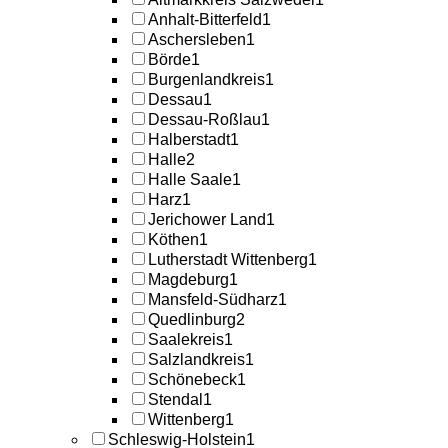
Anhalt-Bitterfeld
1
Aschersleben
1
Börde
1
Burgenlandkreis
1
Dessau
1
Dessau-Roßlau
1
Halberstadt
1
Halle
2
Halle Saale
1
Harz
1
Jerichower Land
1
Köthen
1
Lutherstadt Wittenberg
1
Magdeburg
1
Mansfeld-Südharz
1
Quedlinburg
2
Saalekreis
1
Salzlandkreis
1
Schönebeck
1
Stendal
1
Wittenberg
1
Schleswig-Holstein
1