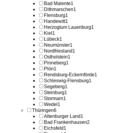
Bad Malente
1
Dithmarschen
1
Flensburg
1
Handewitt
1
Herzogtum Lauenburg
1
Kiel
1
Lübeck
1
Neumünster
1
Nordfriesland
1
Ostholstein
1
Pinneberg
1
Plön
1
Rendsburg-Eckernförde
1
Schleswig-Flensburg
1
Segeberg
1
Steinburg
1
Stormarn
1
Wedel
1
Thüringen
6
Altenburger Land
1
Bad Frankenhausen
2
Eichsfeld
1