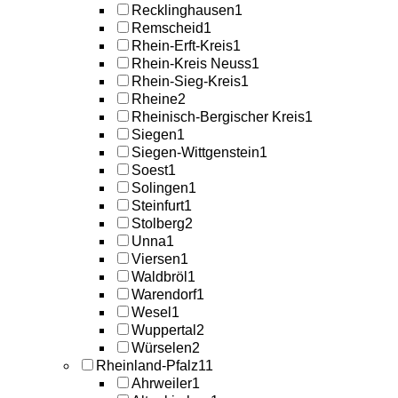
Recklinghausen
1
Remscheid
1
Rhein-Erft-Kreis
1
Rhein-Kreis Neuss
1
Rhein-Sieg-Kreis
1
Rheine
2
Rheinisch-Bergischer Kreis
1
Siegen
1
Siegen-Wittgenstein
1
Soest
1
Solingen
1
Steinfurt
1
Stolberg
2
Unna
1
Viersen
1
Waldbröl
1
Warendorf
1
Wesel
1
Wuppertal
2
Würselen
2
Rheinland-Pfalz
11
Ahrweiler
1