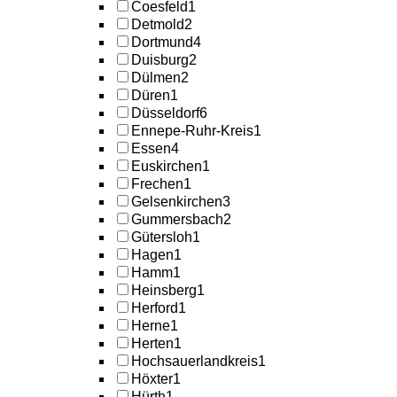
Coesfeld
1
Detmold
2
Dortmund
4
Duisburg
2
Dülmen
2
Düren
1
Düsseldorf
6
Ennepe-Ruhr-Kreis
1
Essen
4
Euskirchen
1
Frechen
1
Gelsenkirchen
3
Gummersbach
2
Gütersloh
1
Hagen
1
Hamm
1
Heinsberg
1
Herford
1
Herne
1
Herten
1
Hochsauerlandkreis
1
Höxter
1
Hürth
1