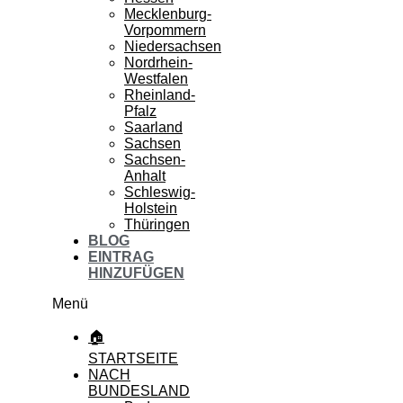
Mecklenburg-
Vorpommern
Niedersachsen
Nordrhein-
Westfalen
Rheinland-
Pfalz
Saarland
Sachsen
Sachsen-
Anhalt
Schleswig-
Holstein
Thüringen
BLOG
EINTRAG
HINZUFÜGEN
Menü
🏠
STARTSEITE
NACH
BUNDESLAND