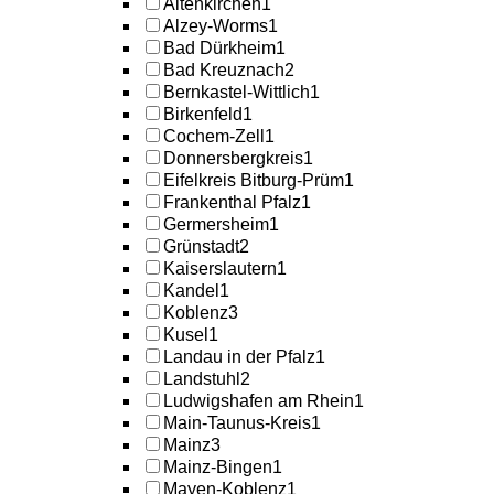
Altenkirchen
1
Alzey-Worms
1
Bad Dürkheim
1
Bad Kreuznach
2
Bernkastel-Wittlich
1
Birkenfeld
1
Cochem-Zell
1
Donnersbergkreis
1
Eifelkreis Bitburg-Prüm
1
Frankenthal Pfalz
1
Germersheim
1
Grünstadt
2
Kaiserslautern
1
Kandel
1
Koblenz
3
Kusel
1
Landau in der Pfalz
1
Landstuhl
2
Ludwigshafen am Rhein
1
Main-Taunus-Kreis
1
Mainz
3
Mainz-Bingen
1
Mayen-Koblenz
1