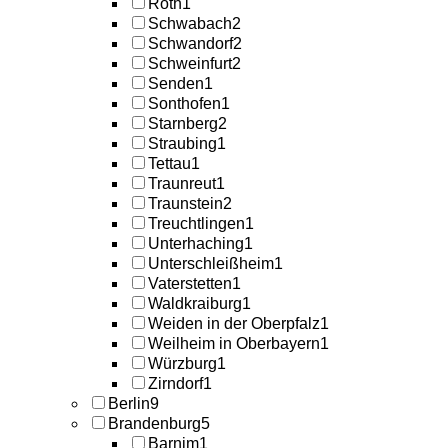
Roth
1
Schwabach
2
Schwandorf
2
Schweinfurt
2
Senden
1
Sonthofen
1
Starnberg
2
Straubing
1
Tettau
1
Traunreut
1
Traunstein
2
Treuchtlingen
1
Unterhaching
1
Unterschleißheim
1
Vaterstetten
1
Waldkraiburg
1
Weiden in der Oberpfalz
1
Weilheim in Oberbayern
1
Würzburg
1
Zirndorf
1
Berlin
9
Brandenburg
5
Barnim
1