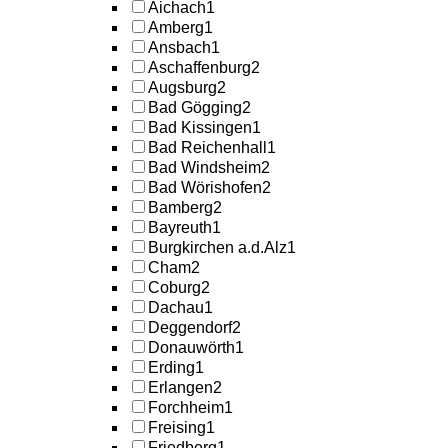
Aichach
1
Amberg
1
Ansbach
1
Aschaffenburg
2
Augsburg
2
Bad Gögging
2
Bad Kissingen
1
Bad Reichenhall
1
Bad Windsheim
2
Bad Wörishofen
2
Bamberg
2
Bayreuth
1
Burgkirchen a.d.Alz
1
Cham
2
Coburg
2
Dachau
1
Deggendorf
2
Donauwörth
1
Erding
1
Erlangen
2
Forchheim
1
Freising
1
Friedberg
1