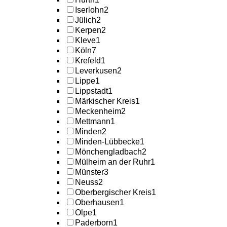
Iserlohn
2
Jülich
2
Kerpen
2
Kleve
1
Köln
7
Krefeld
1
Leverkusen
2
Lippe
1
Lippstadt
1
Märkischer Kreis
1
Meckenheim
2
Mettmann
1
Minden
2
Minden-Lübbecke
1
Mönchengladbach
2
Mülheim an der Ruhr
1
Münster
3
Neuss
2
Oberbergischer Kreis
1
Oberhausen
1
Olpe
1
Paderborn
1