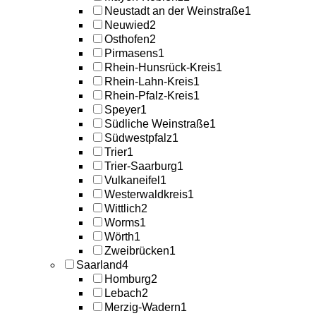
Neustadt an der Weinstraße
1
Neuwied
2
Osthofen
2
Pirmasens
1
Rhein-Hunsrück-Kreis
1
Rhein-Lahn-Kreis
1
Rhein-Pfalz-Kreis
1
Speyer
1
Südliche Weinstraße
1
Südwestpfalz
1
Trier
1
Trier-Saarburg
1
Vulkaneifel
1
Westerwaldkreis
1
Wittlich
2
Worms
1
Wörth
1
Zweibrücken
1
Saarland
4
Homburg
2
Lebach
2
Merzig-Wadern
1