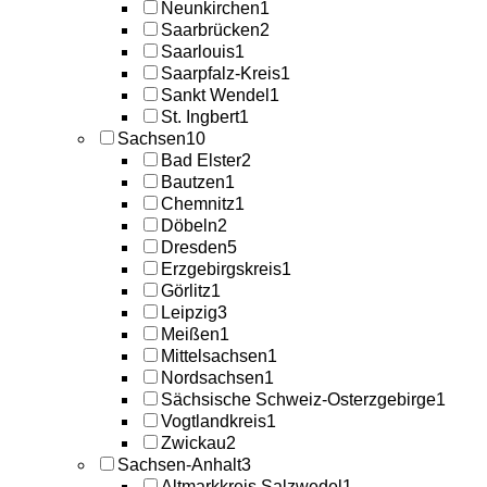
Neunkirchen
1
Saarbrücken
2
Saarlouis
1
Saarpfalz-Kreis
1
Sankt Wendel
1
St. Ingbert
1
Sachsen
10
Bad Elster
2
Bautzen
1
Chemnitz
1
Döbeln
2
Dresden
5
Erzgebirgskreis
1
Görlitz
1
Leipzig
3
Meißen
1
Mittelsachsen
1
Nordsachsen
1
Sächsische Schweiz-Osterzgebirge
1
Vogtlandkreis
1
Zwickau
2
Sachsen-Anhalt
3
Altmarkkreis Salzwedel
1