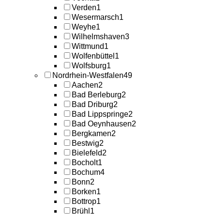
Verden
1
Wesermarsch
1
Weyhe
1
Wilhelmshaven
3
Wittmund
1
Wolfenbüttel
1
Wolfsburg
1
Nordrhein-Westfalen
49
Aachen
2
Bad Berleburg
2
Bad Driburg
2
Bad Lippspringe
2
Bad Oeynhausen
2
Bergkamen
2
Bestwig
2
Bielefeld
2
Bocholt
1
Bochum
4
Bonn
2
Borken
1
Bottrop
1
Brühl
1