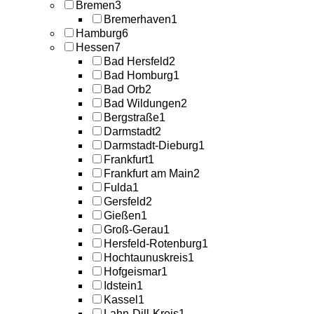
Bremen
3
Bremerhaven
1
Hamburg
6
Hessen
7
Bad Hersfeld
2
Bad Homburg
1
Bad Orb
2
Bad Wildungen
2
Bergstraße
1
Darmstadt
2
Darmstadt-Dieburg
1
Frankfurt
1
Frankfurt am Main
2
Fulda
1
Gersfeld
2
Gießen
1
Groß-Gerau
1
Hersfeld-Rotenburg
1
Hochtaunuskreis
1
Hofgeismar
1
Idstein
1
Kassel
1
Lahn-Dill-Kreis
1