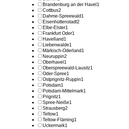
Brandenburg an der Havel
1
Cottbus
2
Dahme-Spreewald
1
Eisenhüttenstadt
2
Elbe-Elster
1
Frankfurt Oder
1
Havelland
1
Liebenwalde
1
Märkisch-Oderland
1
Neuruppin
2
Oberhavel
1
Oberspreewald-Lausitz
1
Oder-Spree
1
Ostprignitz-Ruppin
1
Potsdam
1
Potsdam-Mittelmark
1
Prignitz
1
Spree-Neiße
1
Strausberg
2
Teltow
1
Teltow-Fläming
1
Uckermark
1