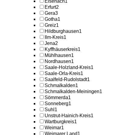
Eisenach
1
Erfurt
2
Gera
3
Gotha
1
Greiz
1
Hildburghausen
1
Ilm-Kreis
1
Jena
2
Kyffhäuserkreis
1
Mühlhausen
1
Nordhausen
1
Saale-Holzland-Kreis
1
Saale-Orla-Kreis
1
Saalfeld-Rudolstadt
1
Schmalkalden
1
Schmalkalden-Meiningen
1
Sömmerda
1
Sonneberg
1
Suhl
1
Unstrut-Hainich-Kreis
1
Wartburgkreis
1
Weimar
1
Weimarer Land
1