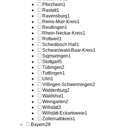
Pforzheim
1
Rastatt
1
Ravensburg
1
Rems-Murr-Kreis
1
Reutlingen
1
Rhein-Neckar-Kreis
1
Rottweil
1
Schwäbisch Hall
1
Schwarzwald-Baar-Kreis
1
Sigmaringen
1
Stuttgart
5
Tübingen
2
Tuttlingen
1
Ulm
1
Villingen-Schwenningen
2
Waldenburg
2
Waldshut
1
Weingarten
2
Willstätt
3
Willstätt-Eckartsweie
1
Zollernalbkreis
1
Bayern
28