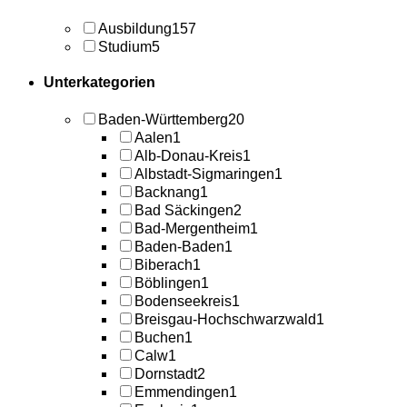
Ausbildung
157
Studium
5
Unterkategorien
Baden-Württemberg
20
Aalen
1
Alb-Donau-Kreis
1
Albstadt-Sigmaringen
1
Backnang
1
Bad Säckingen
2
Bad-Mergentheim
1
Baden-Baden
1
Biberach
1
Böblingen
1
Bodenseekreis
1
Breisgau-Hochschwarzwald
1
Buchen
1
Calw
1
Dornstadt
2
Emmendingen
1