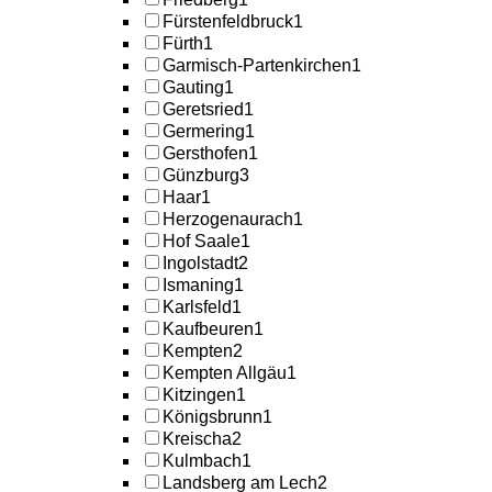
Fürstenfeldbruck
1
Fürth
1
Garmisch-Partenkirchen
1
Gauting
1
Geretsried
1
Germering
1
Gersthofen
1
Günzburg
3
Haar
1
Herzogenaurach
1
Hof Saale
1
Ingolstadt
2
Ismaning
1
Karlsfeld
1
Kaufbeuren
1
Kempten
2
Kempten Allgäu
1
Kitzingen
1
Königsbrunn
1
Kreischa
2
Kulmbach
1
Landsberg am Lech
2