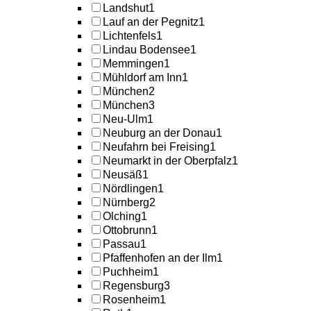
Landshut
1
Lauf an der Pegnitz
1
Lichtenfels
1
Lindau Bodensee
1
Memmingen
1
Mühldorf am Inn
1
München
2
München
3
Neu-Ulm
1
Neuburg an der Donau
1
Neufahrn bei Freising
1
Neumarkt in der Oberpfalz
1
Neusäß
1
Nördlingen
1
Nürnberg
2
Olching
1
Ottobrunn
1
Passau
1
Pfaffenhofen an der Ilm
1
Puchheim
1
Regensburg
3
Rosenheim
1