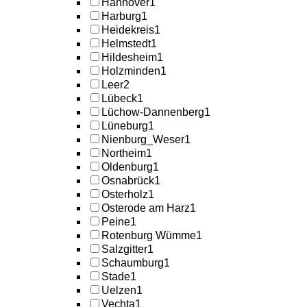
Hannover
1
Harburg
1
Heidekreis
1
Helmstedt
1
Hildesheim
1
Holzminden
1
Leer
2
Lübeck
1
Lüchow-Dannenberg
1
Lüneburg
1
Nienburg_Weser
1
Northeim
1
Oldenburg
1
Osnabrück
1
Osterholz
1
Osterode am Harz
1
Peine
1
Rotenburg Wümme
1
Salzgitter
1
Schaumburg
1
Stade
1
Uelzen
1
Vechta
1