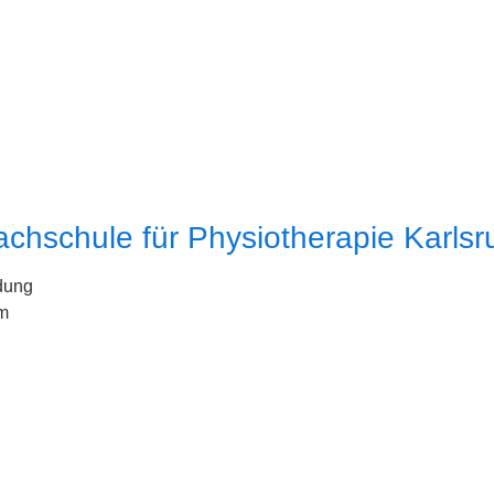
chschule für Physiotherapie Karlsr
dung
m