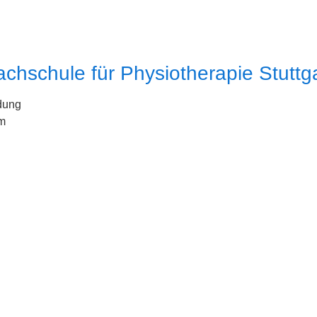
chschule für Physiotherapie Stuttg
dung
m