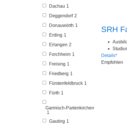
Dachau
1
Deggendorf
2
Donauwörth
1
SRH Fa
Erding
1
Ausbil
Erlangen
2
Studiu
Forchheim
1
Details*
Empfohlen
Freising
1
Friedberg
1
Fürstenfeldbruck
1
Fürth
1
Garmisch-Partenkirchen
1
Gauting
1