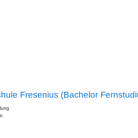
hule Fresenius (Bachelor Fernstud
dung
m