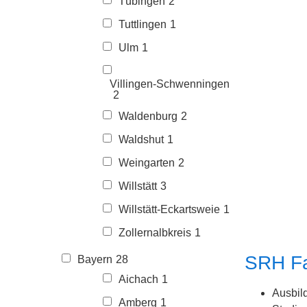
Tübingen
2
Tuttlingen
1
Ulm
1
Villingen-Schwenningen
2
Waldenburg
2
Waldshut
1
Weingarten
2
Willstätt
3
Willstätt-Eckartsweie
1
Zollernalbkreis
1
SRH Fa
Bayern
28
Aichach
1
Ausbil
Amberg
1