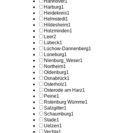
Hannover
1
Harburg
1
Heidekreis
1
Helmstedt
1
Hildesheim
1
Holzminden
1
Leer
2
Lübeck
1
Lüchow-Dannenberg
1
Lüneburg
1
Nienburg_Weser
1
Northeim
1
Oldenburg
1
Osnabrück
1
Osterholz
1
Osterode am Harz
1
Peine
1
Rotenburg Wümme
1
Salzgitter
1
Schaumburg
1
Stade
1
Uelzen
1
Vechta
1