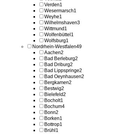
Verden
1
Wesermarsch
1
Weyhe
1
Wilhelmshaven
3
Wittmund
1
Wolfenbüttel
1
Wolfsburg
1
Nordrhein-Westfalen
49
Aachen
2
Bad Berleburg
2
Bad Driburg
2
Bad Lippspringe
2
Bad Oeynhausen
2
Bergkamen
2
Bestwig
2
Bielefeld
2
Bocholt
1
Bochum
4
Bonn
2
Borken
1
Bottrop
1
Brühl
1