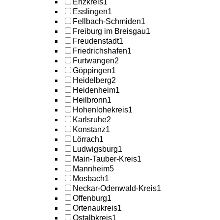
Enzkreis
1
Esslingen
1
Fellbach-Schmiden
1
Freiburg im Breisgau
1
Freudenstadt
1
Friedrichshafen
1
Furtwangen
2
Göppingen
1
Heidelberg
2
Heidenheim
1
Heilbronn
1
Hohenlohekreis
1
Karlsruhe
2
Konstanz
1
Lörrach
1
Ludwigsburg
1
Main-Tauber-Kreis
1
Mannheim
5
Mosbach
1
Neckar-Odenwald-Kreis
1
Offenburg
1
Ortenaukreis
1
Ostalbkreis
1