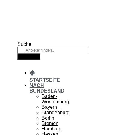
Zum
Inhalt
springen
Suche
Suche
🏠
STARTSEITE
NACH
BUNDESLAND
Baden-
Württemberg
Bayern
Brandenburg
Berlin
Bremen
Hamburg
Hessen