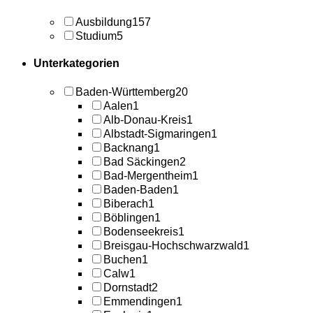
Ausbildung
157
Studium
5
Unterkategorien
Baden-Württemberg
20
Aalen
1
Alb-Donau-Kreis
1
Albstadt-Sigmaringen
1
Backnang
1
Bad Säckingen
2
Bad-Mergentheim
1
Baden-Baden
1
Biberach
1
Böblingen
1
Bodenseekreis
1
Breisgau-Hochschwarzwald
1
Buchen
1
Calw
1
Dornstadt
2
Emmendingen
1