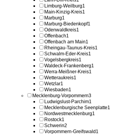
Limburg-Weilburg
1
Main-Kinzig-Kreis
1
Marburg
1
Marburg-Biedenkopf
1
Odenwaldkreis
1
Offenbach
1
Offenbach am Main
1
Rheingau-Taunus-Kreis
1
Schwalm-Eder-Kreis
1
Vogelsbergkreis
1
Waldeck-Frankenberg
1
Werra-Meißner-Kreis
1
Wetteraukreis
1
Wetzlar
1
Wiesbaden
1
Mecklenburg-Vorpommern
3
Ludwigslust-Parchim
1
Mecklenburgische Seenplatte
1
Nordwestmecklenburg
1
Rostock
1
Schwerin
2
Vorpommern-Greifswald
1