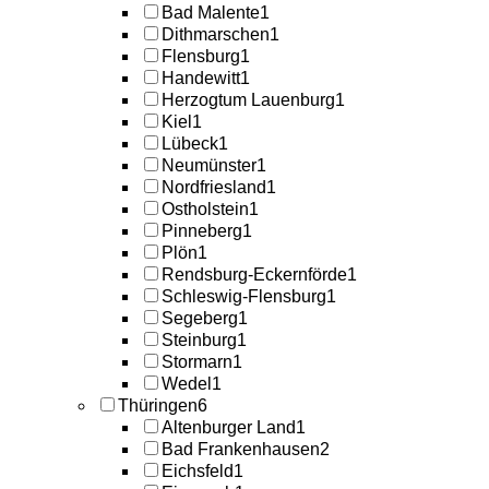
Bad Malente
1
Dithmarschen
1
Flensburg
1
Handewitt
1
Herzogtum Lauenburg
1
Kiel
1
Lübeck
1
Neumünster
1
Nordfriesland
1
Ostholstein
1
Pinneberg
1
Plön
1
Rendsburg-Eckernförde
1
Schleswig-Flensburg
1
Segeberg
1
Steinburg
1
Stormarn
1
Wedel
1
Thüringen
6
Altenburger Land
1
Bad Frankenhausen
2
Eichsfeld
1