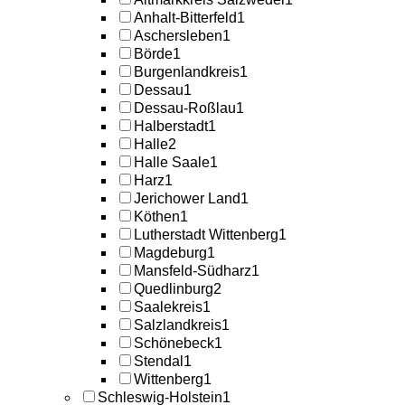
Anhalt-Bitterfeld
1
Aschersleben
1
Börde
1
Burgenlandkreis
1
Dessau
1
Dessau-Roßlau
1
Halberstadt
1
Halle
2
Halle Saale
1
Harz
1
Jerichower Land
1
Köthen
1
Lutherstadt Wittenberg
1
Magdeburg
1
Mansfeld-Südharz
1
Quedlinburg
2
Saalekreis
1
Salzlandkreis
1
Schönebeck
1
Stendal
1
Wittenberg
1
Schleswig-Holstein
1