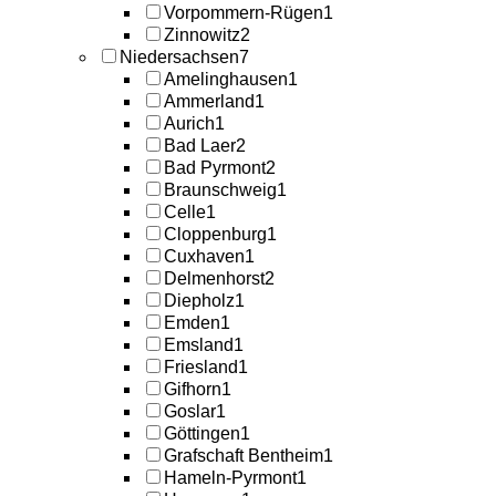
Vorpommern-Rügen
1
Zinnowitz
2
Niedersachsen
7
Amelinghausen
1
Ammerland
1
Aurich
1
Bad Laer
2
Bad Pyrmont
2
Braunschweig
1
Celle
1
Cloppenburg
1
Cuxhaven
1
Delmenhorst
2
Diepholz
1
Emden
1
Emsland
1
Friesland
1
Gifhorn
1
Goslar
1
Göttingen
1
Grafschaft Bentheim
1
Hameln-Pyrmont
1