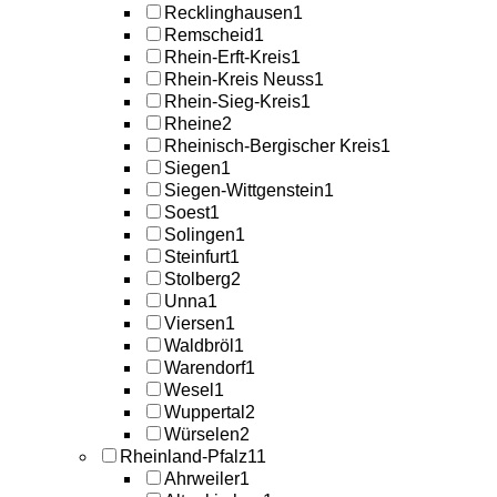
Recklinghausen
1
Remscheid
1
Rhein-Erft-Kreis
1
Rhein-Kreis Neuss
1
Rhein-Sieg-Kreis
1
Rheine
2
Rheinisch-Bergischer Kreis
1
Siegen
1
Siegen-Wittgenstein
1
Soest
1
Solingen
1
Steinfurt
1
Stolberg
2
Unna
1
Viersen
1
Waldbröl
1
Warendorf
1
Wesel
1
Wuppertal
2
Würselen
2
Rheinland-Pfalz
11
Ahrweiler
1