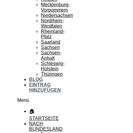
Mecklenburg-
Vorpommern
Niedersachsen
Nordrhein-
Westfalen
Rheinland-
Pfalz
Saarland
Sachsen
Sachsen-
Anhalt
Schleswig-
Holstein
Thüringen
BLOG
EINTRAG
HINZUFÜGEN
Menü
🏠
STARTSEITE
NACH
BUNDESLAND