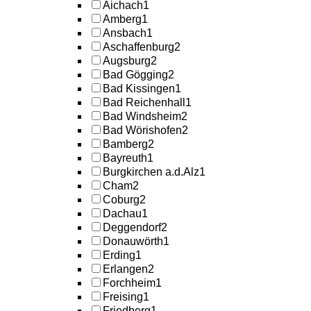
Aichach
1
Amberg
1
Ansbach
1
Aschaffenburg
2
Augsburg
2
Bad Gögging
2
Bad Kissingen
1
Bad Reichenhall
1
Bad Windsheim
2
Bad Wörishofen
2
Bamberg
2
Bayreuth
1
Burgkirchen a.d.Alz
1
Cham
2
Coburg
2
Dachau
1
Deggendorf
2
Donauwörth
1
Erding
1
Erlangen
2
Forchheim
1
Freising
1
Friedberg
1