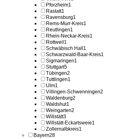
Pforzheim
1
Rastatt
1
Ravensburg
1
Rems-Murr-Kreis
1
Reutlingen
1
Rhein-Neckar-Kreis
1
Rottweil
1
Schwäbisch Hall
1
Schwarzwald-Baar-Kreis
1
Sigmaringen
1
Stuttgart
5
Tübingen
2
Tuttlingen
1
Ulm
1
Villingen-Schwenningen
2
Waldenburg
2
Waldshut
1
Weingarten
2
Willstätt
3
Willstätt-Eckartsweie
1
Zollernalbkreis
1
Bayern
28