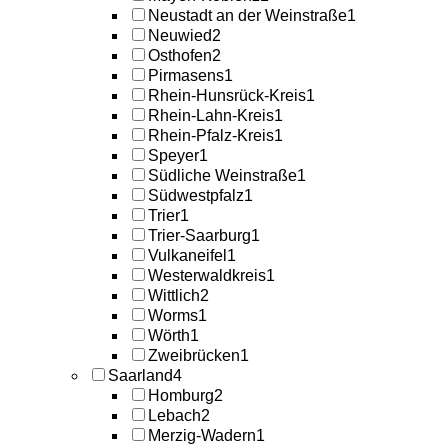
Neustadt an der Weinstraße
1
Neuwied
2
Osthofen
2
Pirmasens
1
Rhein-Hunsrück-Kreis
1
Rhein-Lahn-Kreis
1
Rhein-Pfalz-Kreis
1
Speyer
1
Südliche Weinstraße
1
Südwestpfalz
1
Trier
1
Trier-Saarburg
1
Vulkaneifel
1
Westerwaldkreis
1
Wittlich
2
Worms
1
Wörth
1
Zweibrücken
1
Saarland
4
Homburg
2
Lebach
2
Merzig-Wadern
1