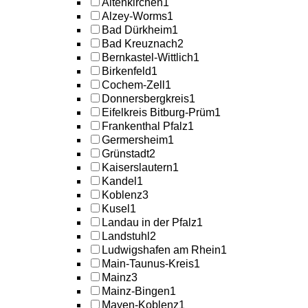
Altenkirchen
1
Alzey-Worms
1
Bad Dürkheim
1
Bad Kreuznach
2
Bernkastel-Wittlich
1
Birkenfeld
1
Cochem-Zell
1
Donnersbergkreis
1
Eifelkreis Bitburg-Prüm
1
Frankenthal Pfalz
1
Germersheim
1
Grünstadt
2
Kaiserslautern
1
Kandel
1
Koblenz
3
Kusel
1
Landau in der Pfalz
1
Landstuhl
2
Ludwigshafen am Rhein
1
Main-Taunus-Kreis
1
Mainz
3
Mainz-Bingen
1
Mayen-Koblenz
1