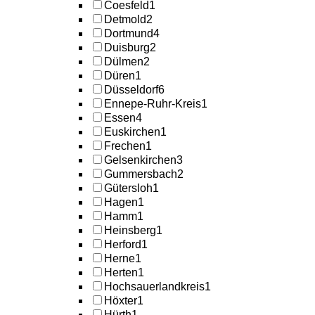
Coesfeld
1
Detmold
2
Dortmund
4
Duisburg
2
Dülmen
2
Düren
1
Düsseldorf
6
Ennepe-Ruhr-Kreis
1
Essen
4
Euskirchen
1
Frechen
1
Gelsenkirchen
3
Gummersbach
2
Gütersloh
1
Hagen
1
Hamm
1
Heinsberg
1
Herford
1
Herne
1
Herten
1
Hochsauerlandkreis
1
Höxter
1
Hürth
1