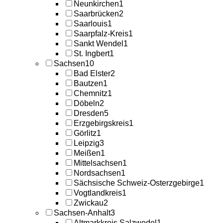
Neunkirchen
1
Saarbrücken
2
Saarlouis
1
Saarpfalz-Kreis
1
Sankt Wendel
1
St. Ingbert
1
Sachsen
10
Bad Elster
2
Bautzen
1
Chemnitz
1
Döbeln
2
Dresden
5
Erzgebirgskreis
1
Görlitz
1
Leipzig
3
Meißen
1
Mittelsachsen
1
Nordsachsen
1
Sächsische Schweiz-Osterzgebirge
1
Vogtlandkreis
1
Zwickau
2
Sachsen-Anhalt
3
Altmarkkreis Salzwedel
1