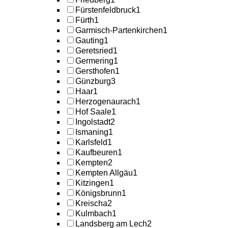
Fürstenfeldbruck
1
Fürth
1
Garmisch-Partenkirchen
1
Gauting
1
Geretsried
1
Germering
1
Gersthofen
1
Günzburg
3
Haar
1
Herzogenaurach
1
Hof Saale
1
Ingolstadt
2
Ismaning
1
Karlsfeld
1
Kaufbeuren
1
Kempten
2
Kempten Allgäu
1
Kitzingen
1
Königsbrunn
1
Kreischa
2
Kulmbach
1
Landsberg am Lech
2