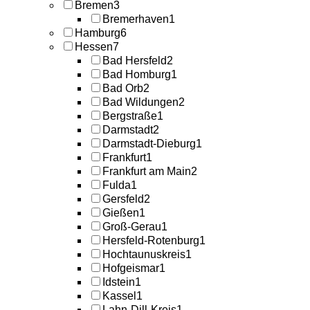
Bremen
3
Bremerhaven
1
Hamburg
6
Hessen
7
Bad Hersfeld
2
Bad Homburg
1
Bad Orb
2
Bad Wildungen
2
Bergstraße
1
Darmstadt
2
Darmstadt-Dieburg
1
Frankfurt
1
Frankfurt am Main
2
Fulda
1
Gersfeld
2
Gießen
1
Groß-Gerau
1
Hersfeld-Rotenburg
1
Hochtaunuskreis
1
Hofgeismar
1
Idstein
1
Kassel
1
Lahn-Dill-Kreis
1