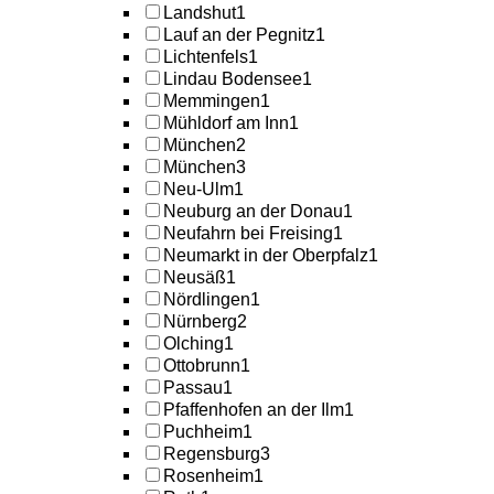
Landshut
1
Lauf an der Pegnitz
1
Lichtenfels
1
Lindau Bodensee
1
Memmingen
1
Mühldorf am Inn
1
München
2
München
3
Neu-Ulm
1
Neuburg an der Donau
1
Neufahrn bei Freising
1
Neumarkt in der Oberpfalz
1
Neusäß
1
Nördlingen
1
Nürnberg
2
Olching
1
Ottobrunn
1
Passau
1
Pfaffenhofen an der Ilm
1
Puchheim
1
Regensburg
3
Rosenheim
1