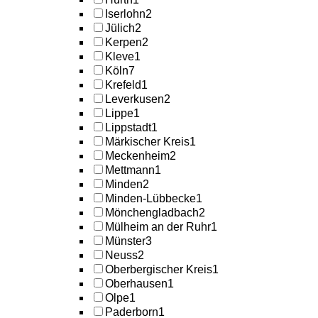
Iserlohn
2
Jülich
2
Kerpen
2
Kleve
1
Köln
7
Krefeld
1
Leverkusen
2
Lippe
1
Lippstadt
1
Märkischer Kreis
1
Meckenheim
2
Mettmann
1
Minden
2
Minden-Lübbecke
1
Mönchengladbach
2
Mülheim an der Ruhr
1
Münster
3
Neuss
2
Oberbergischer Kreis
1
Oberhausen
1
Olpe
1
Paderborn
1