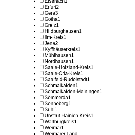
Eisenach
1
Erfurt
2
Gera
3
Gotha
1
Greiz
1
Hildburghausen
1
Ilm-Kreis
1
Jena
2
Kyffhäuserkreis
1
Mühlhausen
1
Nordhausen
1
Saale-Holzland-Kreis
1
Saale-Orla-Kreis
1
Saalfeld-Rudolstadt
1
Schmalkalden
1
Schmalkalden-Meiningen
1
Sömmerda
1
Sonneberg
1
Suhl
1
Unstrut-Hainich-Kreis
1
Wartburgkreis
1
Weimar
1
Weimarer Land
1