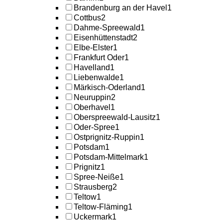
Brandenburg an der Havel
1
Cottbus
2
Dahme-Spreewald
1
Eisenhüttenstadt
2
Elbe-Elster
1
Frankfurt Oder
1
Havelland
1
Liebenwalde
1
Märkisch-Oderland
1
Neuruppin
2
Oberhavel
1
Oberspreewald-Lausitz
1
Oder-Spree
1
Ostprignitz-Ruppin
1
Potsdam
1
Potsdam-Mittelmark
1
Prignitz
1
Spree-Neiße
1
Strausberg
2
Teltow
1
Teltow-Fläming
1
Uckermark
1