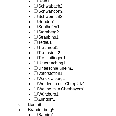
Roth
1
Schwabach
2
Schwandorf
2
Schweinfurt
2
Senden
1
Sonthofen
1
Starnberg
2
Straubing
1
Tettau
1
Traunreut
1
Traunstein
2
Treuchtlingen
1
Unterhaching
1
Unterschleißheim
1
Vaterstetten
1
Waldkraiburg
1
Weiden in der Oberpfalz
1
Weilheim in Oberbayern
1
Würzburg
1
Zirndorf
1
Berlin
9
Brandenburg
5
Barnim
1