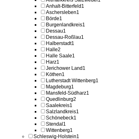
Anhalt-Bitterfeld
1
Aschersleben
1
Börde
1
Burgenlandkreis
1
Dessau
1
Dessau-Roßlau
1
Halberstadt
1
Halle
2
Halle Saale
1
Harz
1
Jerichower Land
1
Köthen
1
Lutherstadt Wittenberg
1
Magdeburg
1
Mansfeld-Südharz
1
Quedlinburg
2
Saalekreis
1
Salzlandkreis
1
Schönebeck
1
Stendal
1
Wittenberg
1
Schleswig-Holstein
1