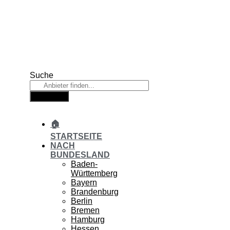
Zum
Inhalt
springen
Suche
Suche
🏠
STARTSEITE
NACH
BUNDESLAND
Baden-
Württemberg
Bayern
Brandenburg
Berlin
Bremen
Hamburg
Hessen