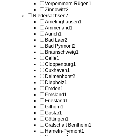
Vorpommern-Rügen
1
Zinnowitz
2
Niedersachsen
7
Amelinghausen
1
Ammerland
1
Aurich
1
Bad Laer
2
Bad Pyrmont
2
Braunschweig
1
Celle
1
Cloppenburg
1
Cuxhaven
1
Delmenhorst
2
Diepholz
1
Emden
1
Emsland
1
Friesland
1
Gifhorn
1
Goslar
1
Göttingen
1
Grafschaft Bentheim
1
Hameln-Pyrmont
1