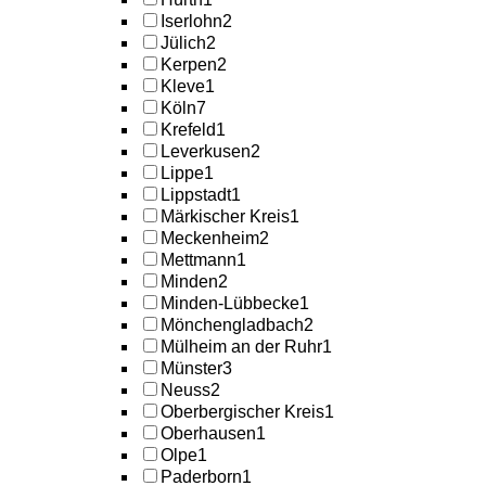
Iserlohn
2
Jülich
2
Kerpen
2
Kleve
1
Köln
7
Krefeld
1
Leverkusen
2
Lippe
1
Lippstadt
1
Märkischer Kreis
1
Meckenheim
2
Mettmann
1
Minden
2
Minden-Lübbecke
1
Mönchengladbach
2
Mülheim an der Ruhr
1
Münster
3
Neuss
2
Oberbergischer Kreis
1
Oberhausen
1
Olpe
1
Paderborn
1