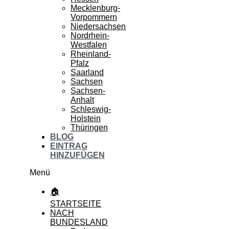
Mecklenburg-
Vorpommern
Niedersachsen
Nordrhein-
Westfalen
Rheinland-
Pfalz
Saarland
Sachsen
Sachsen-
Anhalt
Schleswig-
Holstein
Thüringen
BLOG
EINTRAG
HINZUFÜGEN
Menü
🏠
STARTSEITE
NACH
BUNDESLAND