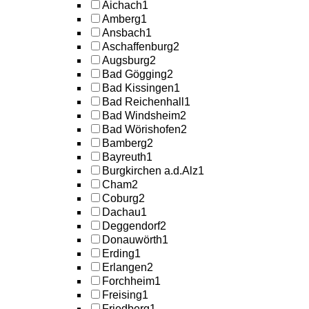
Aichach
1
Amberg
1
Ansbach
1
Aschaffenburg
2
Augsburg
2
Bad Gögging
2
Bad Kissingen
1
Bad Reichenhall
1
Bad Windsheim
2
Bad Wörishofen
2
Bamberg
2
Bayreuth
1
Burgkirchen a.d.Alz
1
Cham
2
Coburg
2
Dachau
1
Deggendorf
2
Donauwörth
1
Erding
1
Erlangen
2
Forchheim
1
Freising
1
Friedberg
1