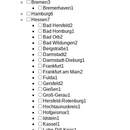
Bremen
3
Bremerhaven
1
Hamburg
6
Hessen
7
Bad Hersfeld
2
Bad Homburg
1
Bad Orb
2
Bad Wildungen
2
Bergstraße
1
Darmstadt
2
Darmstadt-Dieburg
1
Frankfurt
1
Frankfurt am Main
2
Fulda
1
Gersfeld
2
Gießen
1
Groß-Gerau
1
Hersfeld-Rotenburg
1
Hochtaunuskreis
1
Hofgeismar
1
Idstein
1
Kassel
1
Lahn-Dill-Kreis
1