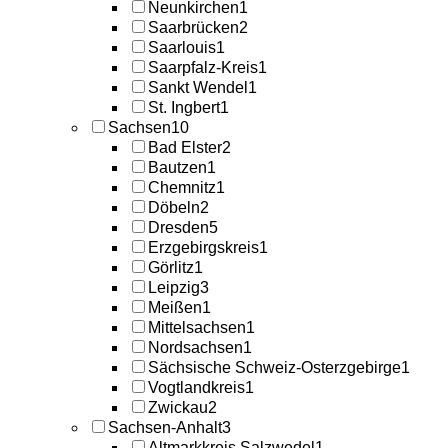
Neunkirchen
1
Saarbrücken
2
Saarlouis
1
Saarpfalz-Kreis
1
Sankt Wendel
1
St. Ingbert
1
Sachsen
10
Bad Elster
2
Bautzen
1
Chemnitz
1
Döbeln
2
Dresden
5
Erzgebirgskreis
1
Görlitz
1
Leipzig
3
Meißen
1
Mittelsachsen
1
Nordsachsen
1
Sächsische Schweiz-Osterzgebirge
1
Vogtlandkreis
1
Zwickau
2
Sachsen-Anhalt
3
Altmarkkreis Salzwedel
1