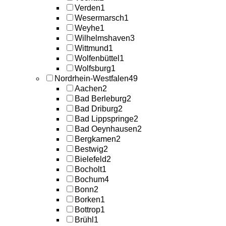
Verden
1
Wesermarsch
1
Weyhe
1
Wilhelmshaven
3
Wittmund
1
Wolfenbüttel
1
Wolfsburg
1
Nordrhein-Westfalen
49
Aachen
2
Bad Berleburg
2
Bad Driburg
2
Bad Lippspringe
2
Bad Oeynhausen
2
Bergkamen
2
Bestwig
2
Bielefeld
2
Bocholt
1
Bochum
4
Bonn
2
Borken
1
Bottrop
1
Brühl
1