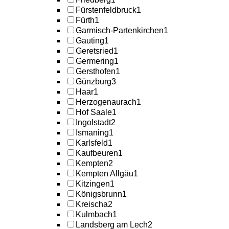
Fürstenfeldbruck
1
Fürth
1
Garmisch-Partenkirchen
1
Gauting
1
Geretsried
1
Germering
1
Gersthofen
1
Günzburg
3
Haar
1
Herzogenaurach
1
Hof Saale
1
Ingolstadt
2
Ismaning
1
Karlsfeld
1
Kaufbeuren
1
Kempten
2
Kempten Allgäu
1
Kitzingen
1
Königsbrunn
1
Kreischa
2
Kulmbach
1
Landsberg am Lech
2