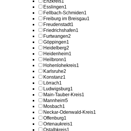
Enzkreis
1
Esslingen
1
Fellbach-Schmiden
1
Freiburg im Breisgau
1
Freudenstadt
1
Friedrichshafen
1
Furtwangen
2
Göppingen
1
Heidelberg
2
Heidenheim
1
Heilbronn
1
Hohenlohekreis
1
Karlsruhe
2
Konstanz
1
Lörrach
1
Ludwigsburg
1
Main-Tauber-Kreis
1
Mannheim
5
Mosbach
1
Neckar-Odenwald-Kreis
1
Offenburg
1
Ortenaukreis
1
Ostalbkreis
1