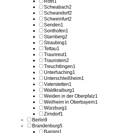
Roth
1
Schwabach
2
Schwandorf
2
Schweinfurt
2
Senden
1
Sonthofen
1
Starnberg
2
Straubing
1
Tettau
1
Traunreut
1
Traunstein
2
Treuchtlingen
1
Unterhaching
1
Unterschleißheim
1
Vaterstetten
1
Waldkraiburg
1
Weiden in der Oberpfalz
1
Weilheim in Oberbayern
1
Würzburg
1
Zirndorf
1
Berlin
9
Brandenburg
5
Barnim
1