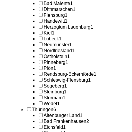
Bad Malente
1
Dithmarschen
1
Flensburg
1
Handewitt
1
Herzogtum Lauenburg
1
Kiel
1
Lübeck
1
Neumünster
1
Nordfriesland
1
Ostholstein
1
Pinneberg
1
Plön
1
Rendsburg-Eckernförde
1
Schleswig-Flensburg
1
Segeberg
1
Steinburg
1
Stormarn
1
Wedel
1
Thüringen
6
Altenburger Land
1
Bad Frankenhausen
2
Eichsfeld
1