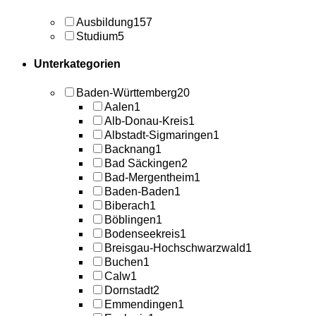
Ausbildung
157
Studium
5
Unterkategorien
Baden-Württemberg
20
Aalen
1
Alb-Donau-Kreis
1
Albstadt-Sigmaringen
1
Backnang
1
Bad Säckingen
2
Bad-Mergentheim
1
Baden-Baden
1
Biberach
1
Böblingen
1
Bodenseekreis
1
Breisgau-Hochschwarzwald
1
Buchen
1
Calw
1
Dornstadt
2
Emmendingen
1