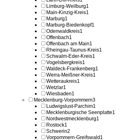
Limburg-Weilburg
1
Main-Kinzig-Kreis
1
Marburg
1
Marburg-Biedenkopf
1
Odenwaldkreis
1
Offenbach
1
Offenbach am Main
1
Rheingau-Taunus-Kreis
1
Schwalm-Eder-Kreis
1
Vogelsbergkreis
1
Waldeck-Frankenberg
1
Werra-Meißner-Kreis
1
Wetteraukreis
1
Wetzlar
1
Wiesbaden
1
Mecklenburg-Vorpommern
3
Ludwigslust-Parchim
1
Mecklenburgische Seenplatte
1
Nordwestmecklenburg
1
Rostock
1
Schwerin
2
Vorpommern-Greifswald
1