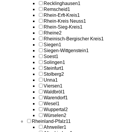
Recklinghausen
1
Remscheid
1
Rhein-Erft-Kreis
1
Rhein-Kreis Neuss
1
Rhein-Sieg-Kreis
1
Rheine
2
Rheinisch-Bergischer Kreis
1
Siegen
1
Siegen-Wittgenstein
1
Soest
1
Solingen
1
Steinfurt
1
Stolberg
2
Unna
1
Viersen
1
Waldbröl
1
Warendorf
1
Wesel
1
Wuppertal
2
Würselen
2
Rheinland-Pfalz
11
Ahrweiler
1