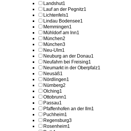
Landshut
1
Lauf an der Pegnitz
1
Lichtenfels
1
Lindau Bodensee
1
Memmingen
1
Mühldorf am Inn
1
München
2
München
3
Neu-Ulm
1
Neuburg an der Donau
1
Neufahrn bei Freising
1
Neumarkt in der Oberpfalz
1
Neusäß
1
Nördlingen
1
Nürnberg
2
Olching
1
Ottobrunn
1
Passau
1
Pfaffenhofen an der Ilm
1
Puchheim
1
Regensburg
3
Rosenheim
1