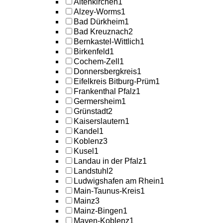
Altenkirchen
1
Alzey-Worms
1
Bad Dürkheim
1
Bad Kreuznach
2
Bernkastel-Wittlich
1
Birkenfeld
1
Cochem-Zell
1
Donnersbergkreis
1
Eifelkreis Bitburg-Prüm
1
Frankenthal Pfalz
1
Germersheim
1
Grünstadt
2
Kaiserslautern
1
Kandel
1
Koblenz
3
Kusel
1
Landau in der Pfalz
1
Landstuhl
2
Ludwigshafen am Rhein
1
Main-Taunus-Kreis
1
Mainz
3
Mainz-Bingen
1
Mayen-Koblenz
1