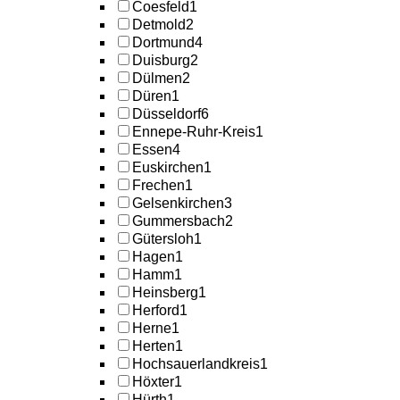
Coesfeld
1
Detmold
2
Dortmund
4
Duisburg
2
Dülmen
2
Düren
1
Düsseldorf
6
Ennepe-Ruhr-Kreis
1
Essen
4
Euskirchen
1
Frechen
1
Gelsenkirchen
3
Gummersbach
2
Gütersloh
1
Hagen
1
Hamm
1
Heinsberg
1
Herford
1
Herne
1
Herten
1
Hochsauerlandkreis
1
Höxter
1
Hürth
1