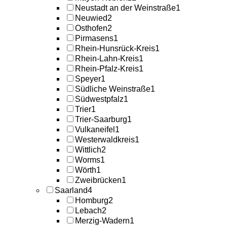
Neustadt an der Weinstraße
1
Neuwied
2
Osthofen
2
Pirmasens
1
Rhein-Hunsrück-Kreis
1
Rhein-Lahn-Kreis
1
Rhein-Pfalz-Kreis
1
Speyer
1
Südliche Weinstraße
1
Südwestpfalz
1
Trier
1
Trier-Saarburg
1
Vulkaneifel
1
Westerwaldkreis
1
Wittlich
2
Worms
1
Wörth
1
Zweibrücken
1
Saarland
4
Homburg
2
Lebach
2
Merzig-Wadern
1