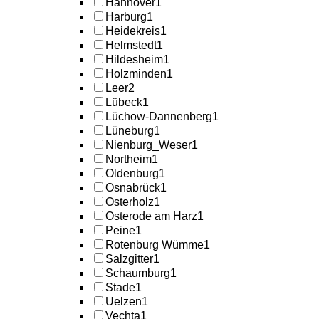
Hannover
1
Harburg
1
Heidekreis
1
Helmstedt
1
Hildesheim
1
Holzminden
1
Leer
2
Lübeck
1
Lüchow-Dannenberg
1
Lüneburg
1
Nienburg_Weser
1
Northeim
1
Oldenburg
1
Osnabrück
1
Osterholz
1
Osterode am Harz
1
Peine
1
Rotenburg Wümme
1
Salzgitter
1
Schaumburg
1
Stade
1
Uelzen
1
Vechta
1