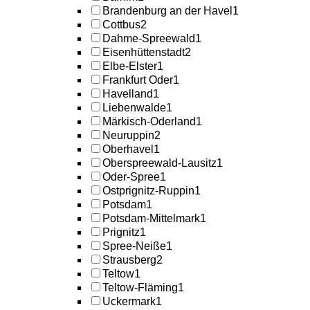
Brandenburg an der Havel
1
Cottbus
2
Dahme-Spreewald
1
Eisenhüttenstadt
2
Elbe-Elster
1
Frankfurt Oder
1
Havelland
1
Liebenwalde
1
Märkisch-Oderland
1
Neuruppin
2
Oberhavel
1
Oberspreewald-Lausitz
1
Oder-Spree
1
Ostprignitz-Ruppin
1
Potsdam
1
Potsdam-Mittelmark
1
Prignitz
1
Spree-Neiße
1
Strausberg
2
Teltow
1
Teltow-Fläming
1
Uckermark
1