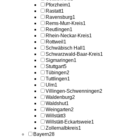
Pforzheim
1
Rastatt
1
Ravensburg
1
Rems-Murr-Kreis
1
Reutlingen
1
Rhein-Neckar-Kreis
1
Rottweil
1
Schwäbisch Hall
1
Schwarzwald-Baar-Kreis
1
Sigmaringen
1
Stuttgart
5
Tübingen
2
Tuttlingen
1
Ulm
1
Villingen-Schwenningen
2
Waldenburg
2
Waldshut
1
Weingarten
2
Willstätt
3
Willstätt-Eckartsweie
1
Zollernalbkreis
1
Bayern
28