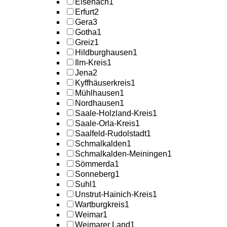
Eisenach
1
Erfurt
2
Gera
3
Gotha
1
Greiz
1
Hildburghausen
1
Ilm-Kreis
1
Jena
2
Kyffhäuserkreis
1
Mühlhausen
1
Nordhausen
1
Saale-Holzland-Kreis
1
Saale-Orla-Kreis
1
Saalfeld-Rudolstadt
1
Schmalkalden
1
Schmalkalden-Meiningen
1
Sömmerda
1
Sonneberg
1
Suhl
1
Unstrut-Hainich-Kreis
1
Wartburgkreis
1
Weimar
1
Weimarer Land
1