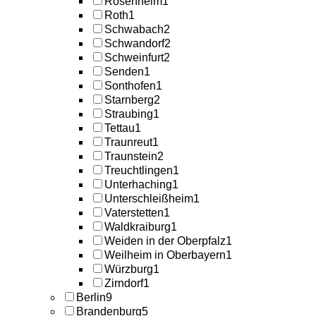
Rosenheim
1
Roth
1
Schwabach
2
Schwandorf
2
Schweinfurt
2
Senden
1
Sonthofen
1
Starnberg
2
Straubing
1
Tettau
1
Traunreut
1
Traunstein
2
Treuchtlingen
1
Unterhaching
1
Unterschleißheim
1
Vaterstetten
1
Waldkraiburg
1
Weiden in der Oberpfalz
1
Weilheim in Oberbayern
1
Würzburg
1
Zirndorf
1
Berlin
9
Brandenburg
5