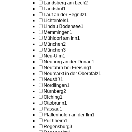
Landsberg am Lech
2
Landshut
1
Lauf an der Pegnitz
1
Lichtenfels
1
Lindau Bodensee
1
Memmingen
1
Mühldorf am Inn
1
München
2
München
3
Neu-Ulm
1
Neuburg an der Donau
1
Neufahrn bei Freising
1
Neumarkt in der Oberpfalz
1
Neusäß
1
Nördlingen
1
Nürnberg
2
Olching
1
Ottobrunn
1
Passau
1
Pfaffenhofen an der Ilm
1
Puchheim
1
Regensburg
3