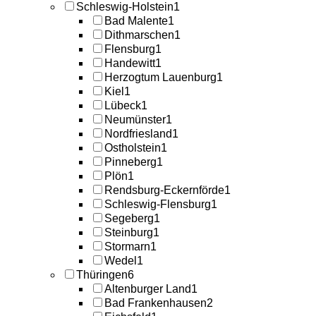
Schleswig-Holstein
1
Bad Malente
1
Dithmarschen
1
Flensburg
1
Handewitt
1
Herzogtum Lauenburg
1
Kiel
1
Lübeck
1
Neumünster
1
Nordfriesland
1
Ostholstein
1
Pinneberg
1
Plön
1
Rendsburg-Eckernförde
1
Schleswig-Flensburg
1
Segeberg
1
Steinburg
1
Stormarn
1
Wedel
1
Thüringen
6
Altenburger Land
1
Bad Frankenhausen
2