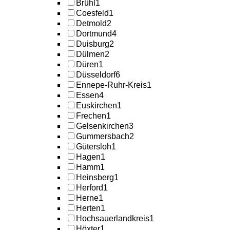
Brühl
1
Coesfeld
1
Detmold
2
Dortmund
4
Duisburg
2
Dülmen
2
Düren
1
Düsseldorf
6
Ennepe-Ruhr-Kreis
1
Essen
4
Euskirchen
1
Frechen
1
Gelsenkirchen
3
Gummersbach
2
Gütersloh
1
Hagen
1
Hamm
1
Heinsberg
1
Herford
1
Herne
1
Herten
1
Hochsauerlandkreis
1
Höxter
1