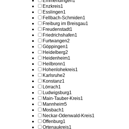
Emmendingen
1
Enzkreis
1
Esslingen
1
Fellbach-Schmiden
1
Freiburg im Breisgau
1
Freudenstadt
1
Friedrichshafen
1
Furtwangen
2
Göppingen
1
Heidelberg
2
Heidenheim
1
Heilbronn
1
Hohenlohekreis
1
Karlsruhe
2
Konstanz
1
Lörrach
1
Ludwigsburg
1
Main-Tauber-Kreis
1
Mannheim
5
Mosbach
1
Neckar-Odenwald-Kreis
1
Offenburg
1
Ortenaukreis
1