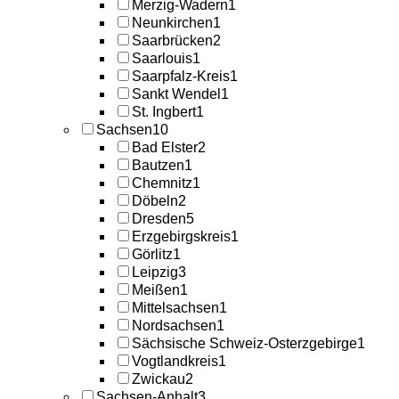
Merzig-Wadern
1
Neunkirchen
1
Saarbrücken
2
Saarlouis
1
Saarpfalz-Kreis
1
Sankt Wendel
1
St. Ingbert
1
Sachsen
10
Bad Elster
2
Bautzen
1
Chemnitz
1
Döbeln
2
Dresden
5
Erzgebirgskreis
1
Görlitz
1
Leipzig
3
Meißen
1
Mittelsachsen
1
Nordsachsen
1
Sächsische Schweiz-Osterzgebirge
1
Vogtlandkreis
1
Zwickau
2
Sachsen-Anhalt
3