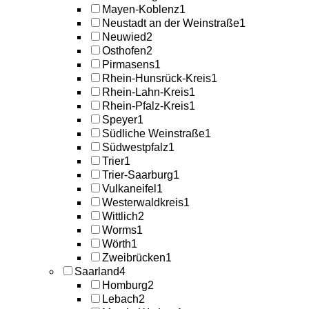
Mayen-Koblenz
1
Neustadt an der Weinstraße
1
Neuwied
2
Osthofen
2
Pirmasens
1
Rhein-Hunsrück-Kreis
1
Rhein-Lahn-Kreis
1
Rhein-Pfalz-Kreis
1
Speyer
1
Südliche Weinstraße
1
Südwestpfalz
1
Trier
1
Trier-Saarburg
1
Vulkaneifel
1
Westerwaldkreis
1
Wittlich
2
Worms
1
Wörth
1
Zweibrücken
1
Saarland
4
Homburg
2
Lebach
2