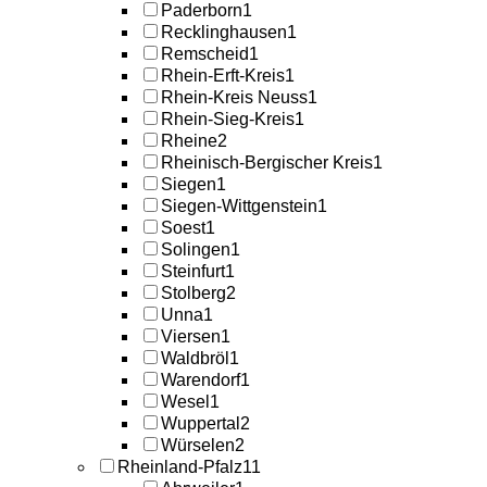
Paderborn
1
Recklinghausen
1
Remscheid
1
Rhein-Erft-Kreis
1
Rhein-Kreis Neuss
1
Rhein-Sieg-Kreis
1
Rheine
2
Rheinisch-Bergischer Kreis
1
Siegen
1
Siegen-Wittgenstein
1
Soest
1
Solingen
1
Steinfurt
1
Stolberg
2
Unna
1
Viersen
1
Waldbröl
1
Warendorf
1
Wesel
1
Wuppertal
2
Würselen
2
Rheinland-Pfalz
11