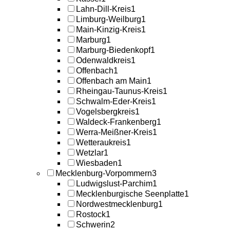
Lahn-Dill-Kreis
1
Limburg-Weilburg
1
Main-Kinzig-Kreis
1
Marburg
1
Marburg-Biedenkopf
1
Odenwaldkreis
1
Offenbach
1
Offenbach am Main
1
Rheingau-Taunus-Kreis
1
Schwalm-Eder-Kreis
1
Vogelsbergkreis
1
Waldeck-Frankenberg
1
Werra-Meißner-Kreis
1
Wetteraukreis
1
Wetzlar
1
Wiesbaden
1
Mecklenburg-Vorpommern
3
Ludwigslust-Parchim
1
Mecklenburgische Seenplatte
1
Nordwestmecklenburg
1
Rostock
1
Schwerin
2