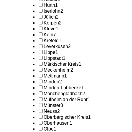
Hürth
1
Iserlohn
2
Jülich
2
Kerpen
2
Kleve
1
Köln
7
Krefeld
1
Leverkusen
2
Lippe
1
Lippstadt
1
Märkischer Kreis
1
Meckenheim
2
Mettmann
1
Minden
2
Minden-Lübbecke
1
Mönchengladbach
2
Mülheim an der Ruhr
1
Münster
3
Neuss
2
Oberbergischer Kreis
1
Oberhausen
1
Olpe
1