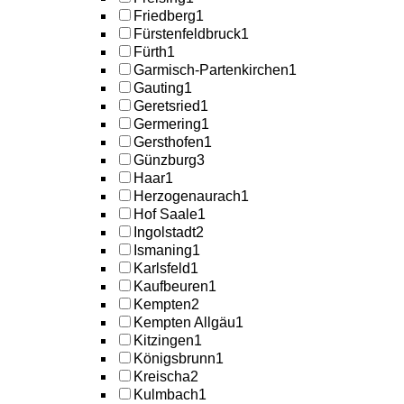
Friedberg
1
Fürstenfeldbruck
1
Fürth
1
Garmisch-Partenkirchen
1
Gauting
1
Geretsried
1
Germering
1
Gersthofen
1
Günzburg
3
Haar
1
Herzogenaurach
1
Hof Saale
1
Ingolstadt
2
Ismaning
1
Karlsfeld
1
Kaufbeuren
1
Kempten
2
Kempten Allgäu
1
Kitzingen
1
Königsbrunn
1
Kreischa
2
Kulmbach
1