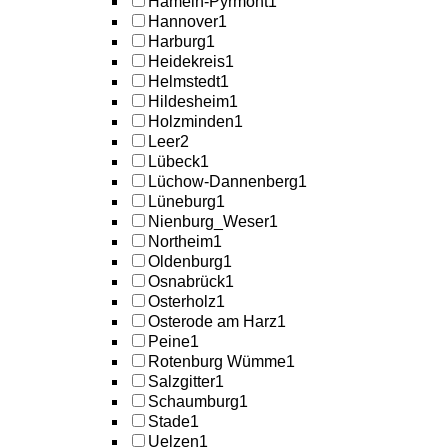
Hameln-Pyrmont
1
Hannover
1
Harburg
1
Heidekreis
1
Helmstedt
1
Hildesheim
1
Holzminden
1
Leer
2
Lübeck
1
Lüchow-Dannenberg
1
Lüneburg
1
Nienburg_Weser
1
Northeim
1
Oldenburg
1
Osnabrück
1
Osterholz
1
Osterode am Harz
1
Peine
1
Rotenburg Wümme
1
Salzgitter
1
Schaumburg
1
Stade
1
Uelzen
1