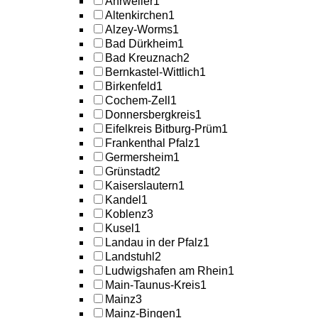
Ahrweiler
1
Altenkirchen
1
Alzey-Worms
1
Bad Dürkheim
1
Bad Kreuznach
2
Bernkastel-Wittlich
1
Birkenfeld
1
Cochem-Zell
1
Donnersbergkreis
1
Eifelkreis Bitburg-Prüm
1
Frankenthal Pfalz
1
Germersheim
1
Grünstadt
2
Kaiserslautern
1
Kandel
1
Koblenz
3
Kusel
1
Landau in der Pfalz
1
Landstuhl
2
Ludwigshafen am Rhein
1
Main-Taunus-Kreis
1
Mainz
3
Mainz-Bingen
1