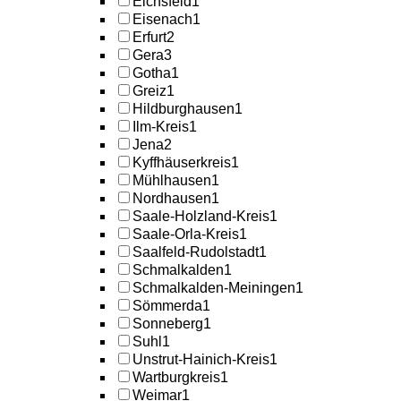
Eichsfeld
1
Eisenach
1
Erfurt
2
Gera
3
Gotha
1
Greiz
1
Hildburghausen
1
Ilm-Kreis
1
Jena
2
Kyffhäuserkreis
1
Mühlhausen
1
Nordhausen
1
Saale-Holzland-Kreis
1
Saale-Orla-Kreis
1
Saalfeld-Rudolstadt
1
Schmalkalden
1
Schmalkalden-Meiningen
1
Sömmerda
1
Sonneberg
1
Suhl
1
Unstrut-Hainich-Kreis
1
Wartburgkreis
1
Weimar
1