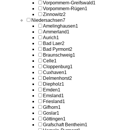
Vorpommern-Greifswald
1
Vorpommern-Rügen
1
Zinnowitz
2
Niedersachsen
7
Amelinghausen
1
Ammerland
1
Aurich
1
Bad Laer
2
Bad Pyrmont
2
Braunschweig
1
Celle
1
Cloppenburg
1
Cuxhaven
1
Delmenhorst
2
Diepholz
1
Emden
1
Emsland
1
Friesland
1
Gifhorn
1
Goslar
1
Göttingen
1
Grafschaft Bentheim
1