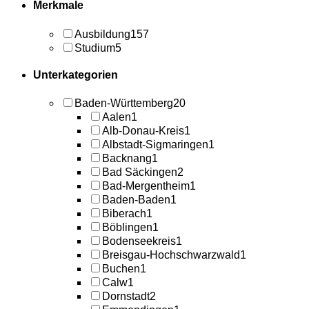
Merkmale
Ausbildung
157
Studium
5
Unterkategorien
Baden-Württemberg
20
Aalen
1
Alb-Donau-Kreis
1
Albstadt-Sigmaringen
1
Backnang
1
Bad Säckingen
2
Bad-Mergentheim
1
Baden-Baden
1
Biberach
1
Böblingen
1
Bodenseekreis
1
Breisgau-Hochschwarzwald
1
Buchen
1
Calw
1
Dornstadt
2