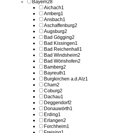
Bayern
28
Aichach
1
Amberg
1
Ansbach
1
Aschaffenburg
2
Augsburg
2
Bad Gögging
2
Bad Kissingen
1
Bad Reichenhall
1
Bad Windsheim
2
Bad Wörishofen
2
Bamberg
2
Bayreuth
1
Burgkirchen a.d.Alz
1
Cham
2
Coburg
2
Dachau
1
Deggendorf
2
Donauwörth
1
Erding
1
Erlangen
2
Forchheim
1
Freising
1