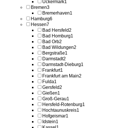
Uckermark
1
Bremen
3
Bremerhaven
1
Hamburg
6
Hessen
7
Bad Hersfeld
2
Bad Homburg
1
Bad Orb
2
Bad Wildungen
2
Bergstraße
1
Darmstadt
2
Darmstadt-Dieburg
1
Frankfurt
1
Frankfurt am Main
2
Fulda
1
Gersfeld
2
Gießen
1
Groß-Gerau
1
Hersfeld-Rotenburg
1
Hochtaunuskreis
1
Hofgeismar
1
Idstein
1
Kassel
1