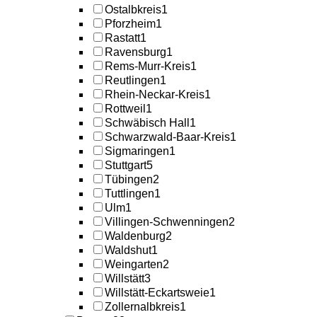
Ostalbkreis
1
Pforzheim
1
Rastatt
1
Ravensburg
1
Rems-Murr-Kreis
1
Reutlingen
1
Rhein-Neckar-Kreis
1
Rottweil
1
Schwäbisch Hall
1
Schwarzwald-Baar-Kreis
1
Sigmaringen
1
Stuttgart
5
Tübingen
2
Tuttlingen
1
Ulm
1
Villingen-Schwenningen
2
Waldenburg
2
Waldshut
1
Weingarten
2
Willstätt
3
Willstätt-Eckartsweie
1
Zollernalbkreis
1