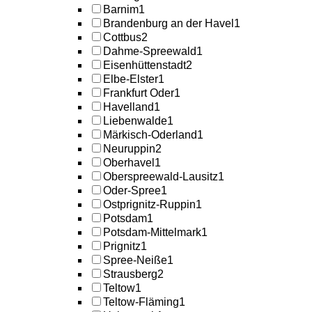
Barnim
1
Brandenburg an der Havel
1
Cottbus
2
Dahme-Spreewald
1
Eisenhüttenstadt
2
Elbe-Elster
1
Frankfurt Oder
1
Havelland
1
Liebenwalde
1
Märkisch-Oderland
1
Neuruppin
2
Oberhavel
1
Oberspreewald-Lausitz
1
Oder-Spree
1
Ostprignitz-Ruppin
1
Potsdam
1
Potsdam-Mittelmark
1
Prignitz
1
Spree-Neiße
1
Strausberg
2
Teltow
1
Teltow-Fläming
1