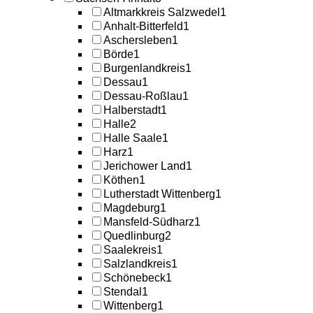
Altmarkkreis Salzwedel
1
Anhalt-Bitterfeld
1
Aschersleben
1
Börde
1
Burgenlandkreis
1
Dessau
1
Dessau-Roßlau
1
Halberstadt
1
Halle
2
Halle Saale
1
Harz
1
Jerichower Land
1
Köthen
1
Lutherstadt Wittenberg
1
Magdeburg
1
Mansfeld-Südharz
1
Quedlinburg
2
Saalekreis
1
Salzlandkreis
1
Schönebeck
1
Stendal
1
Wittenberg
1