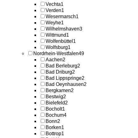
Vechta
1
Verden
1
Wesermarsch
1
Weyhe
1
Wilhelmshaven
3
Wittmund
1
Wolfenbüttel
1
Wolfsburg
1
Nordrhein-Westfalen
49
Aachen
2
Bad Berleburg
2
Bad Driburg
2
Bad Lippspringe
2
Bad Oeynhausen
2
Bergkamen
2
Bestwig
2
Bielefeld
2
Bocholt
1
Bochum
4
Bonn
2
Borken
1
Bottrop
1