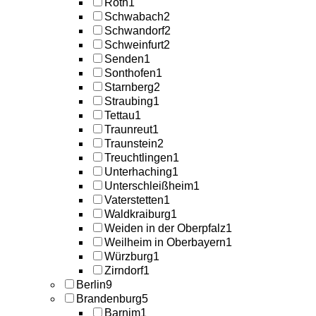
Roth
1
Schwabach
2
Schwandorf
2
Schweinfurt
2
Senden
1
Sonthofen
1
Starnberg
2
Straubing
1
Tettau
1
Traunreut
1
Traunstein
2
Treuchtlingen
1
Unterhaching
1
Unterschleißheim
1
Vaterstetten
1
Waldkraiburg
1
Weiden in der Oberpfalz
1
Weilheim in Oberbayern
1
Würzburg
1
Zirndorf
1
Berlin
9
Brandenburg
5
Barnim
1