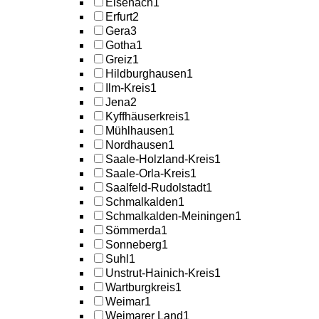
Eisenach
1
Erfurt
2
Gera
3
Gotha
1
Greiz
1
Hildburghausen
1
Ilm-Kreis
1
Jena
2
Kyffhäuserkreis
1
Mühlhausen
1
Nordhausen
1
Saale-Holzland-Kreis
1
Saale-Orla-Kreis
1
Saalfeld-Rudolstadt
1
Schmalkalden
1
Schmalkalden-Meiningen
1
Sömmerda
1
Sonneberg
1
Suhl
1
Unstrut-Hainich-Kreis
1
Wartburgkreis
1
Weimar
1
Weimarer Land
1