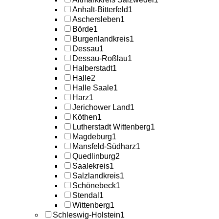
Anhalt-Bitterfeld
1
Aschersleben
1
Börde
1
Burgenlandkreis
1
Dessau
1
Dessau-Roßlau
1
Halberstadt
1
Halle
2
Halle Saale
1
Harz
1
Jerichower Land
1
Köthen
1
Lutherstadt Wittenberg
1
Magdeburg
1
Mansfeld-Südharz
1
Quedlinburg
2
Saalekreis
1
Salzlandkreis
1
Schönebeck
1
Stendal
1
Wittenberg
1
Schleswig-Holstein
1