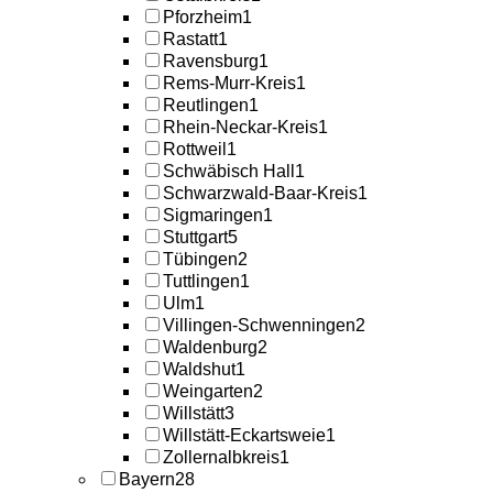
Pforzheim
1
Rastatt
1
Ravensburg
1
Rems-Murr-Kreis
1
Reutlingen
1
Rhein-Neckar-Kreis
1
Rottweil
1
Schwäbisch Hall
1
Schwarzwald-Baar-Kreis
1
Sigmaringen
1
Stuttgart
5
Tübingen
2
Tuttlingen
1
Ulm
1
Villingen-Schwenningen
2
Waldenburg
2
Waldshut
1
Weingarten
2
Willstätt
3
Willstätt-Eckartsweie
1
Zollernalbkreis
1
Bayern
28