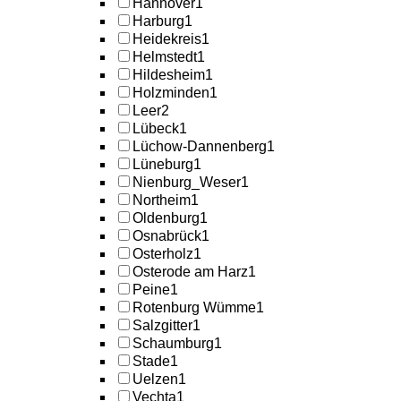
Hannover
1
Harburg
1
Heidekreis
1
Helmstedt
1
Hildesheim
1
Holzminden
1
Leer
2
Lübeck
1
Lüchow-Dannenberg
1
Lüneburg
1
Nienburg_Weser
1
Northeim
1
Oldenburg
1
Osnabrück
1
Osterholz
1
Osterode am Harz
1
Peine
1
Rotenburg Wümme
1
Salzgitter
1
Schaumburg
1
Stade
1
Uelzen
1
Vechta
1