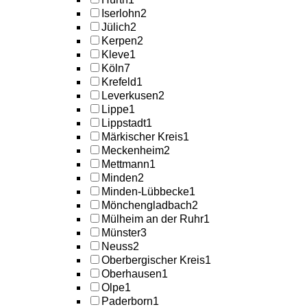
Iserlohn
2
Jülich
2
Kerpen
2
Kleve
1
Köln
7
Krefeld
1
Leverkusen
2
Lippe
1
Lippstadt
1
Märkischer Kreis
1
Meckenheim
2
Mettmann
1
Minden
2
Minden-Lübbecke
1
Mönchengladbach
2
Mülheim an der Ruhr
1
Münster
3
Neuss
2
Oberbergischer Kreis
1
Oberhausen
1
Olpe
1
Paderborn
1