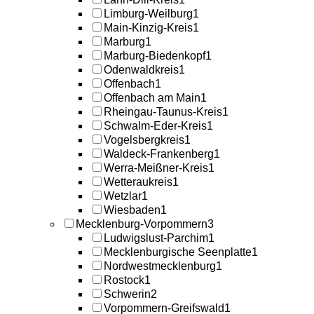
Limburg-Weilburg
1
Main-Kinzig-Kreis
1
Marburg
1
Marburg-Biedenkopf
1
Odenwaldkreis
1
Offenbach
1
Offenbach am Main
1
Rheingau-Taunus-Kreis
1
Schwalm-Eder-Kreis
1
Vogelsbergkreis
1
Waldeck-Frankenberg
1
Werra-Meißner-Kreis
1
Wetteraukreis
1
Wetzlar
1
Wiesbaden
1
Mecklenburg-Vorpommern
3
Ludwigslust-Parchim
1
Mecklenburgische Seenplatte
1
Nordwestmecklenburg
1
Rostock
1
Schwerin
2
Vorpommern-Greifswald
1