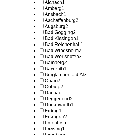
Aichach
1
Amberg
1
Ansbach
1
Aschaffenburg
2
Augsburg
2
Bad Gögging
2
Bad Kissingen
1
Bad Reichenhall
1
Bad Windsheim
2
Bad Wörishofen
2
Bamberg
2
Bayreuth
1
Burgkirchen a.d.Alz
1
Cham
2
Coburg
2
Dachau
1
Deggendorf
2
Donauwörth
1
Erding
1
Erlangen
2
Forchheim
1
Freising
1
Friedberg
1