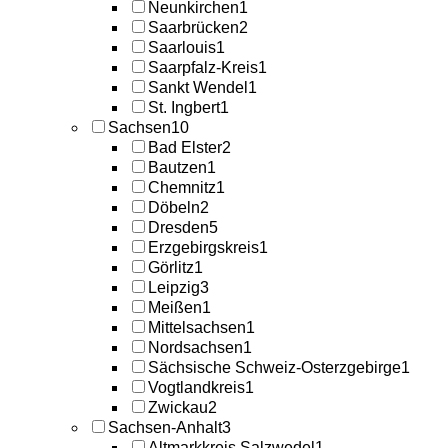
Neunkirchen
1
Saarbrücken
2
Saarlouis
1
Saarpfalz-Kreis
1
Sankt Wendel
1
St. Ingbert
1
Sachsen
10
Bad Elster
2
Bautzen
1
Chemnitz
1
Döbeln
2
Dresden
5
Erzgebirgskreis
1
Görlitz
1
Leipzig
3
Meißen
1
Mittelsachsen
1
Nordsachsen
1
Sächsische Schweiz-Osterzgebirge
1
Vogtlandkreis
1
Zwickau
2
Sachsen-Anhalt
3
Altmarkkreis Salzwedel
1