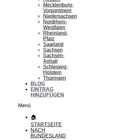
Mecklenburg-
Vorpommern
Niedersachsen
Nordrhein-
Westfalen
Rheinland-
Pfalz
Saarland
Sachsen
Sachsen-
Anhalt
Schleswig-
Holstein
Thüringen
BLOG
EINTRAG
HINZUFÜGEN
Menü
🏠
STARTSEITE
NACH
BUNDESLAND