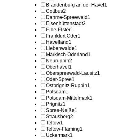
Brandenburg an der Havel
1
Cottbus
2
Dahme-Spreewald
1
Eisenhüttenstadt
2
Elbe-Elster
1
Frankfurt Oder
1
Havelland
1
Liebenwalde
1
Märkisch-Oderland
1
Neuruppin
2
Oberhavel
1
Oberspreewald-Lausitz
1
Oder-Spree
1
Ostprignitz-Ruppin
1
Potsdam
1
Potsdam-Mittelmark
1
Prignitz
1
Spree-Neiße
1
Strausberg
2
Teltow
1
Teltow-Fläming
1
Uckermark
1