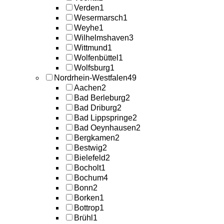
Verden
1
Wesermarsch
1
Weyhe
1
Wilhelmshaven
3
Wittmund
1
Wolfenbüttel
1
Wolfsburg
1
Nordrhein-Westfalen
49
Aachen
2
Bad Berleburg
2
Bad Driburg
2
Bad Lippspringe
2
Bad Oeynhausen
2
Bergkamen
2
Bestwig
2
Bielefeld
2
Bocholt
1
Bochum
4
Bonn
2
Borken
1
Bottrop
1
Brühl
1