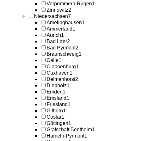
Vorpommern-Rügen
1
Zinnowitz
2
Niedersachsen
7
Amelinghausen
1
Ammerland
1
Aurich
1
Bad Laer
2
Bad Pyrmont
2
Braunschweig
1
Celle
1
Cloppenburg
1
Cuxhaven
1
Delmenhorst
2
Diepholz
1
Emden
1
Emsland
1
Friesland
1
Gifhorn
1
Goslar
1
Göttingen
1
Grafschaft Bentheim
1
Hameln-Pyrmont
1