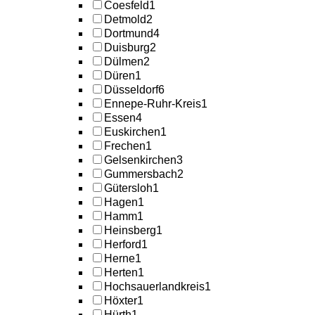
Coesfeld
1
Detmold
2
Dortmund
4
Duisburg
2
Dülmen
2
Düren
1
Düsseldorf
6
Ennepe-Ruhr-Kreis
1
Essen
4
Euskirchen
1
Frechen
1
Gelsenkirchen
3
Gummersbach
2
Gütersloh
1
Hagen
1
Hamm
1
Heinsberg
1
Herford
1
Herne
1
Herten
1
Hochsauerlandkreis
1
Höxter
1
Hürth
1