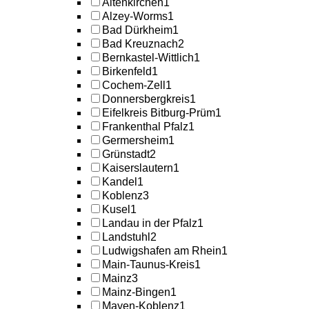
Altenkirchen
1
Alzey-Worms
1
Bad Dürkheim
1
Bad Kreuznach
2
Bernkastel-Wittlich
1
Birkenfeld
1
Cochem-Zell
1
Donnersbergkreis
1
Eifelkreis Bitburg-Prüm
1
Frankenthal Pfalz
1
Germersheim
1
Grünstadt
2
Kaiserslautern
1
Kandel
1
Koblenz
3
Kusel
1
Landau in der Pfalz
1
Landstuhl
2
Ludwigshafen am Rhein
1
Main-Taunus-Kreis
1
Mainz
3
Mainz-Bingen
1
Mayen-Koblenz
1