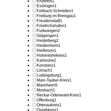
Enzkreis
1
Esslingen
1
Fellbach-Schmiden
1
Freiburg im Breisgau
1
Freudenstadt
1
Friedrichshafen
1
Furtwangen
2
Göppingen
1
Heidelberg
2
Heidenheim
1
Heilbronn
1
Hohenlohekreis
1
Karlsruhe
2
Konstanz
1
Lörrach
1
Ludwigsburg
1
Main-Tauber-Kreis
1
Mannheim
5
Mosbach
1
Neckar-Odenwald-Kreis
1
Offenburg
1
Ortenaukreis
1
Ostalbkreis
1