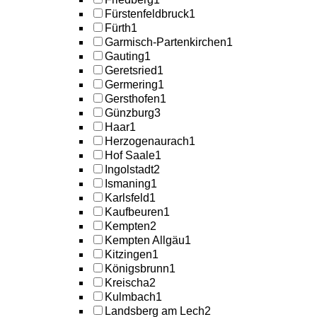
Fürstenfeldbruck
1
Fürth
1
Garmisch-Partenkirchen
1
Gauting
1
Geretsried
1
Germering
1
Gersthofen
1
Günzburg
3
Haar
1
Herzogenaurach
1
Hof Saale
1
Ingolstadt
2
Ismaning
1
Karlsfeld
1
Kaufbeuren
1
Kempten
2
Kempten Allgäu
1
Kitzingen
1
Königsbrunn
1
Kreischa
2
Kulmbach
1
Landsberg am Lech
2