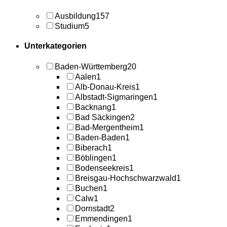
Ausbildung
157
Studium
5
Unterkategorien
Baden-Württemberg
20
Aalen
1
Alb-Donau-Kreis
1
Albstadt-Sigmaringen
1
Backnang
1
Bad Säckingen
2
Bad-Mergentheim
1
Baden-Baden
1
Biberach
1
Böblingen
1
Bodenseekreis
1
Breisgau-Hochschwarzwald
1
Buchen
1
Calw
1
Dornstadt
2
Emmendingen
1