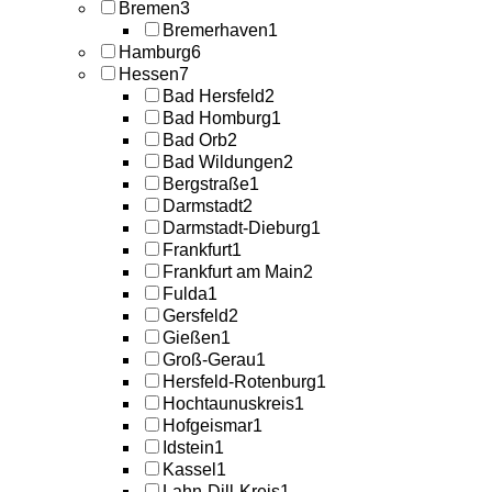
Bremen
3
Bremerhaven
1
Hamburg
6
Hessen
7
Bad Hersfeld
2
Bad Homburg
1
Bad Orb
2
Bad Wildungen
2
Bergstraße
1
Darmstadt
2
Darmstadt-Dieburg
1
Frankfurt
1
Frankfurt am Main
2
Fulda
1
Gersfeld
2
Gießen
1
Groß-Gerau
1
Hersfeld-Rotenburg
1
Hochtaunuskreis
1
Hofgeismar
1
Idstein
1
Kassel
1
Lahn-Dill-Kreis
1