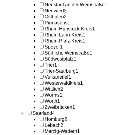
Neustadt an der Weinstraße
1
Neuwied
2
Osthofen
2
Pirmasens
1
Rhein-Hunsrück-Kreis
1
Rhein-Lahn-Kreis
1
Rhein-Pfalz-Kreis
1
Speyer
1
Südliche Weinstraße
1
Südwestpfalz
1
Trier
1
Trier-Saarburg
1
Vulkaneifel
1
Westerwaldkreis
1
Wittlich
2
Worms
1
Wörth
1
Zweibrücken
1
Saarland
4
Homburg
2
Lebach
2
Merzig-Wadern
1