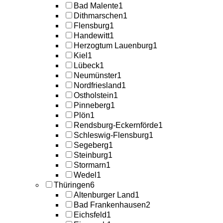
Bad Malente
1
Dithmarschen
1
Flensburg
1
Handewitt
1
Herzogtum Lauenburg
1
Kiel
1
Lübeck
1
Neumünster
1
Nordfriesland
1
Ostholstein
1
Pinneberg
1
Plön
1
Rendsburg-Eckernförde
1
Schleswig-Flensburg
1
Segeberg
1
Steinburg
1
Stormarn
1
Wedel
1
Thüringen
6
Altenburger Land
1
Bad Frankenhausen
2
Eichsfeld
1