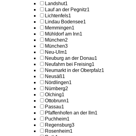
Landshut
1
Lauf an der Pegnitz
1
Lichtenfels
1
Lindau Bodensee
1
Memmingen
1
Mühldorf am Inn
1
München
2
München
3
Neu-Ulm
1
Neuburg an der Donau
1
Neufahrn bei Freising
1
Neumarkt in der Oberpfalz
1
Neusäß
1
Nördlingen
1
Nürnberg
2
Olching
1
Ottobrunn
1
Passau
1
Pfaffenhofen an der Ilm
1
Puchheim
1
Regensburg
3
Rosenheim
1