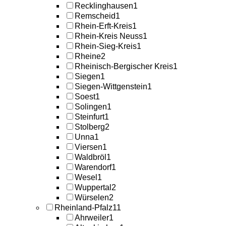
Recklinghausen
1
Remscheid
1
Rhein-Erft-Kreis
1
Rhein-Kreis Neuss
1
Rhein-Sieg-Kreis
1
Rheine
2
Rheinisch-Bergischer Kreis
1
Siegen
1
Siegen-Wittgenstein
1
Soest
1
Solingen
1
Steinfurt
1
Stolberg
2
Unna
1
Viersen
1
Waldbröl
1
Warendorf
1
Wesel
1
Wuppertal
2
Würselen
2
Rheinland-Pfalz
11
Ahrweiler
1