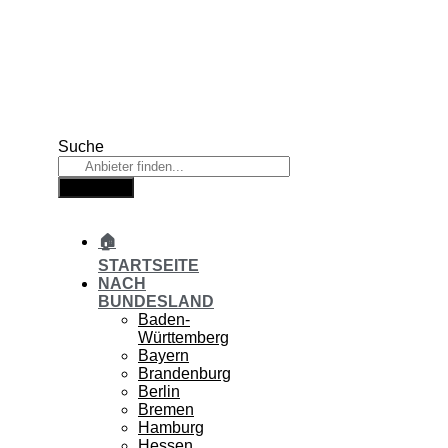
Zum
Inhalt
springen
Suche
Suche
🏠
STARTSEITE
NACH
BUNDESLAND
Baden-
Württemberg
Bayern
Brandenburg
Berlin
Bremen
Hamburg
Hessen