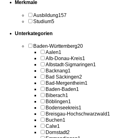
Merkmale
Ausbildung
157
Studium
5
Unterkategorien
Baden-Württemberg
20
Aalen
1
Alb-Donau-Kreis
1
Albstadt-Sigmaringen
1
Backnang
1
Bad Säckingen
2
Bad-Mergentheim
1
Baden-Baden
1
Biberach
1
Böblingen
1
Bodenseekreis
1
Breisgau-Hochschwarzwald
1
Buchen
1
Calw
1
Dornstadt
2