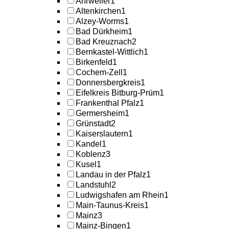
Ahrweiler
1
Altenkirchen
1
Alzey-Worms
1
Bad Dürkheim
1
Bad Kreuznach
2
Bernkastel-Wittlich
1
Birkenfeld
1
Cochem-Zell
1
Donnersbergkreis
1
Eifelkreis Bitburg-Prüm
1
Frankenthal Pfalz
1
Germersheim
1
Grünstadt
2
Kaiserslautern
1
Kandel
1
Koblenz
3
Kusel
1
Landau in der Pfalz
1
Landstuhl
2
Ludwigshafen am Rhein
1
Main-Taunus-Kreis
1
Mainz
3
Mainz-Bingen
1