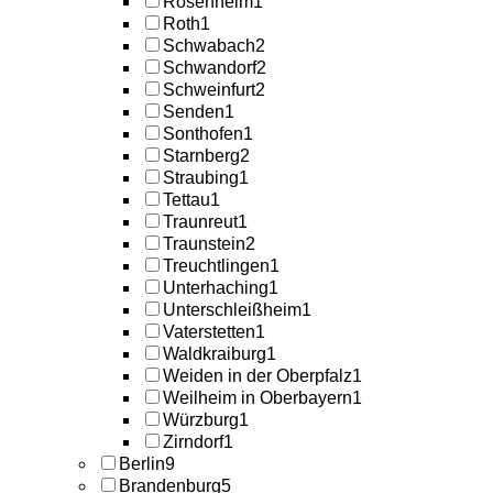
Rosenheim
1
Roth
1
Schwabach
2
Schwandorf
2
Schweinfurt
2
Senden
1
Sonthofen
1
Starnberg
2
Straubing
1
Tettau
1
Traunreut
1
Traunstein
2
Treuchtlingen
1
Unterhaching
1
Unterschleißheim
1
Vaterstetten
1
Waldkraiburg
1
Weiden in der Oberpfalz
1
Weilheim in Oberbayern
1
Würzburg
1
Zirndorf
1
Berlin
9
Brandenburg
5