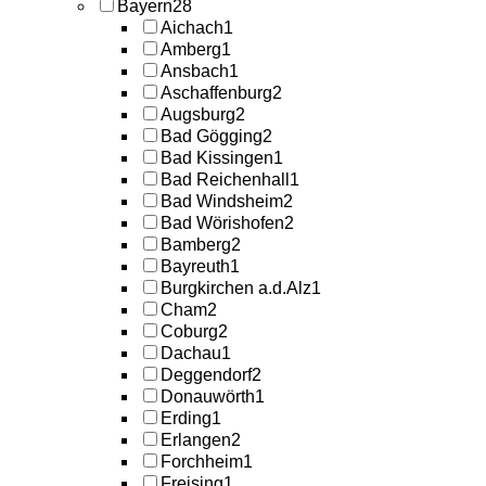
Bayern
28
Aichach
1
Amberg
1
Ansbach
1
Aschaffenburg
2
Augsburg
2
Bad Gögging
2
Bad Kissingen
1
Bad Reichenhall
1
Bad Windsheim
2
Bad Wörishofen
2
Bamberg
2
Bayreuth
1
Burgkirchen a.d.Alz
1
Cham
2
Coburg
2
Dachau
1
Deggendorf
2
Donauwörth
1
Erding
1
Erlangen
2
Forchheim
1
Freising
1