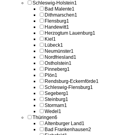
Schleswig-Holstein
1
Bad Malente
1
Dithmarschen
1
Flensburg
1
Handewitt
1
Herzogtum Lauenburg
1
Kiel
1
Lübeck
1
Neumünster
1
Nordfriesland
1
Ostholstein
1
Pinneberg
1
Plön
1
Rendsburg-Eckernförde
1
Schleswig-Flensburg
1
Segeberg
1
Steinburg
1
Stormarn
1
Wedel
1
Thüringen
6
Altenburger Land
1
Bad Frankenhausen
2