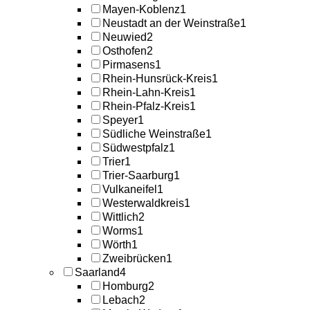
Mayen-Koblenz
1
Neustadt an der Weinstraße
1
Neuwied
2
Osthofen
2
Pirmasens
1
Rhein-Hunsrück-Kreis
1
Rhein-Lahn-Kreis
1
Rhein-Pfalz-Kreis
1
Speyer
1
Südliche Weinstraße
1
Südwestpfalz
1
Trier
1
Trier-Saarburg
1
Vulkaneifel
1
Westerwaldkreis
1
Wittlich
2
Worms
1
Wörth
1
Zweibrücken
1
Saarland
4
Homburg
2
Lebach
2