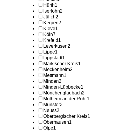
Hürth
1
Iserlohn
2
Jülich
2
Kerpen
2
Kleve
1
Köln
7
Krefeld
1
Leverkusen
2
Lippe
1
Lippstadt
1
Märkischer Kreis
1
Meckenheim
2
Mettmann
1
Minden
2
Minden-Lübbecke
1
Mönchengladbach
2
Mülheim an der Ruhr
1
Münster
3
Neuss
2
Oberbergischer Kreis
1
Oberhausen
1
Olpe
1