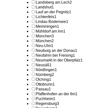
Landsberg am Lech
2
Landshut
1
Lauf an der Pegnitz
1
Lichtenfels
1
Lindau Bodensee
1
Memmingen
1
Mühldorf am Inn
1
München
3
München
2
Neu-Ulm
1
Neuburg an der Donau
1
Neufahrn bei Freising
1
Neumarkt in der Oberpfalz
1
Neusäß
1
Nördlingen
1
Nürnberg
2
Olching
1
Ottobrunn
1
Passau
1
Pfaffenhofen an der Ilm
1
Puchheim
1
Regensburg
3