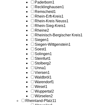
Paderborn
1
Recklinghausen
1
Remscheid
1
Rhein-Erft-Kreis
1
Rhein-Kreis Neuss
1
Rhein-Sieg-Kreis
1
Rheine
2
Rheinisch-Bergischer Kreis
1
Siegen
1
Siegen-Wittgenstein
1
Soest
1
Solingen
1
Steinfurt
1
Stolberg
2
Unna
1
Viersen
1
Waldbröl
1
Warendorf
1
Wesel
1
Wuppertal
2
Würselen
2
Rheinland-Pfalz
11