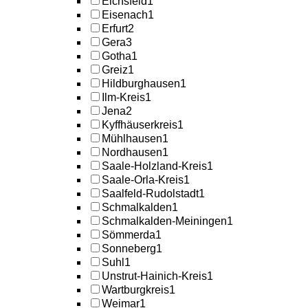
Eichsfeld
1
Eisenach
1
Erfurt
2
Gera
3
Gotha
1
Greiz
1
Hildburghausen
1
Ilm-Kreis
1
Jena
2
Kyffhäuserkreis
1
Mühlhausen
1
Nordhausen
1
Saale-Holzland-Kreis
1
Saale-Orla-Kreis
1
Saalfeld-Rudolstadt
1
Schmalkalden
1
Schmalkalden-Meiningen
1
Sömmerda
1
Sonneberg
1
Suhl
1
Unstrut-Hainich-Kreis
1
Wartburgkreis
1
Weimar
1