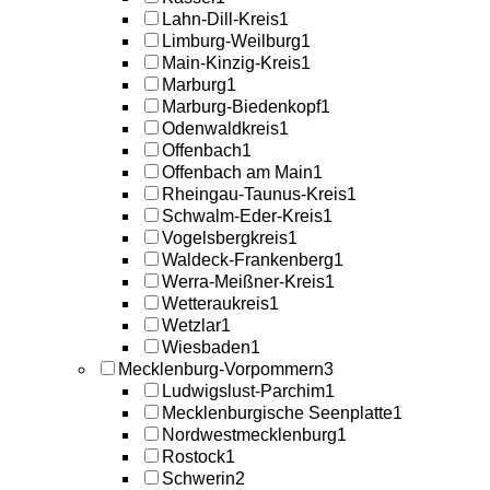
Lahn-Dill-Kreis
1
Limburg-Weilburg
1
Main-Kinzig-Kreis
1
Marburg
1
Marburg-Biedenkopf
1
Odenwaldkreis
1
Offenbach
1
Offenbach am Main
1
Rheingau-Taunus-Kreis
1
Schwalm-Eder-Kreis
1
Vogelsbergkreis
1
Waldeck-Frankenberg
1
Werra-Meißner-Kreis
1
Wetteraukreis
1
Wetzlar
1
Wiesbaden
1
Mecklenburg-Vorpommern
3
Ludwigslust-Parchim
1
Mecklenburgische Seenplatte
1
Nordwestmecklenburg
1
Rostock
1
Schwerin
2