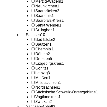
Merzig-Wadern
1
Neunkirchen
1
Saarbrücken
2
Saarlouis
1
Saarpfalz-Kreis
1
Sankt Wendel
1
St. Ingbert
1
Sachsen
10
Bad Elster
2
Bautzen
1
Chemnitz
1
Döbeln
2
Dresden
5
Erzgebirgskreis
1
Görlitz
1
Leipzig
3
Meißen
1
Mittelsachsen
1
Nordsachsen
1
Sächsische Schweiz-Osterzgebirge
1
Vogtlandkreis
1
Zwickau
2
Sachsen-Anhalt
3