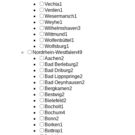
Vechta
1
Verden
1
Wesermarsch
1
Weyhe
1
Wilhelmshaven
3
Wittmund
1
Wolfenbüttel
1
Wolfsburg
1
Nordrhein-Westfalen
49
Aachen
2
Bad Berleburg
2
Bad Driburg
2
Bad Lippspringe
2
Bad Oeynhausen
2
Bergkamen
2
Bestwig
2
Bielefeld
2
Bocholt
1
Bochum
4
Bonn
2
Borken
1
Bottrop
1