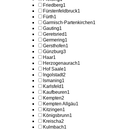
Friedberg
1
Fürstenfeldbruck
1
Fürth
1
Garmisch-Partenkirchen
1
Gauting
1
Geretsried
1
Germering
1
Gersthofen
1
Günzburg
3
Haar
1
Herzogenaurach
1
Hof Saale
1
Ingolstadt
2
Ismaning
1
Karlsfeld
1
Kaufbeuren
1
Kempten
2
Kempten Allgäu
1
Kitzingen
1
Königsbrunn
1
Kreischa
2
Kulmbach
1