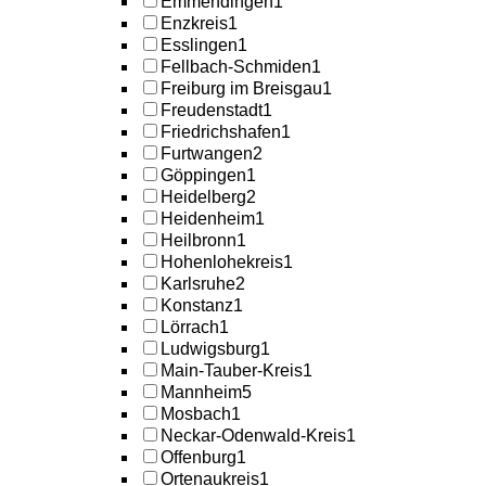
Emmendingen
1
Enzkreis
1
Esslingen
1
Fellbach-Schmiden
1
Freiburg im Breisgau
1
Freudenstadt
1
Friedrichshafen
1
Furtwangen
2
Göppingen
1
Heidelberg
2
Heidenheim
1
Heilbronn
1
Hohenlohekreis
1
Karlsruhe
2
Konstanz
1
Lörrach
1
Ludwigsburg
1
Main-Tauber-Kreis
1
Mannheim
5
Mosbach
1
Neckar-Odenwald-Kreis
1
Offenburg
1
Ortenaukreis
1