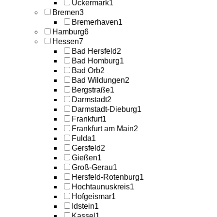
Uckermark
1
Bremen
3
Bremerhaven
1
Hamburg
6
Hessen
7
Bad Hersfeld
2
Bad Homburg
1
Bad Orb
2
Bad Wildungen
2
Bergstraße
1
Darmstadt
2
Darmstadt-Dieburg
1
Frankfurt
1
Frankfurt am Main
2
Fulda
1
Gersfeld
2
Gießen
1
Groß-Gerau
1
Hersfeld-Rotenburg
1
Hochtaunuskreis
1
Hofgeismar
1
Idstein
1
Kassel
1