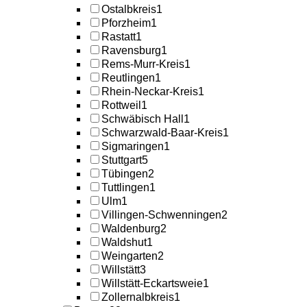
Ostalbkreis
1
Pforzheim
1
Rastatt
1
Ravensburg
1
Rems-Murr-Kreis
1
Reutlingen
1
Rhein-Neckar-Kreis
1
Rottweil
1
Schwäbisch Hall
1
Schwarzwald-Baar-Kreis
1
Sigmaringen
1
Stuttgart
5
Tübingen
2
Tuttlingen
1
Ulm
1
Villingen-Schwenningen
2
Waldenburg
2
Waldshut
1
Weingarten
2
Willstätt
3
Willstätt-Eckartsweie
1
Zollernalbkreis
1