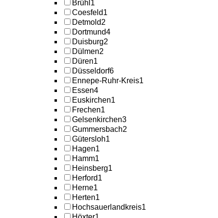
Brühl
1
Coesfeld
1
Detmold
2
Dortmund
4
Duisburg
2
Dülmen
2
Düren
1
Düsseldorf
6
Ennepe-Ruhr-Kreis
1
Essen
4
Euskirchen
1
Frechen
1
Gelsenkirchen
3
Gummersbach
2
Gütersloh
1
Hagen
1
Hamm
1
Heinsberg
1
Herford
1
Herne
1
Herten
1
Hochsauerlandkreis
1
Höxter
1