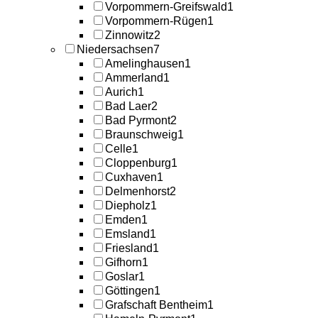
Vorpommern-Greifswald
1
Vorpommern-Rügen
1
Zinnowitz
2
Niedersachsen
7
Amelinghausen
1
Ammerland
1
Aurich
1
Bad Laer
2
Bad Pyrmont
2
Braunschweig
1
Celle
1
Cloppenburg
1
Cuxhaven
1
Delmenhorst
2
Diepholz
1
Emden
1
Emsland
1
Friesland
1
Gifhorn
1
Goslar
1
Göttingen
1
Grafschaft Bentheim
1