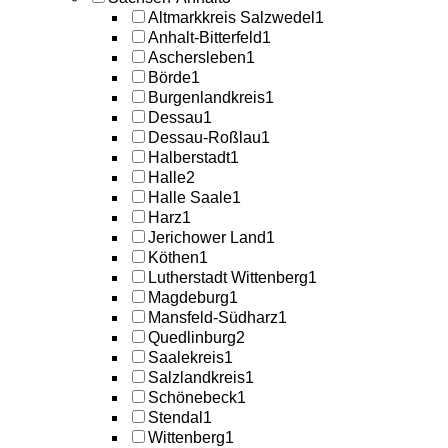
Altmarkkreis Salzwedel
1
Anhalt-Bitterfeld
1
Aschersleben
1
Börde
1
Burgenlandkreis
1
Dessau
1
Dessau-Roßlau
1
Halberstadt
1
Halle
2
Halle Saale
1
Harz
1
Jerichower Land
1
Köthen
1
Lutherstadt Wittenberg
1
Magdeburg
1
Mansfeld-Südharz
1
Quedlinburg
2
Saalekreis
1
Salzlandkreis
1
Schönebeck
1
Stendal
1
Wittenberg
1