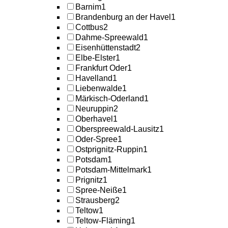
Barnim
1
Brandenburg an der Havel
1
Cottbus
2
Dahme-Spreewald
1
Eisenhüttenstadt
2
Elbe-Elster
1
Frankfurt Oder
1
Havelland
1
Liebenwalde
1
Märkisch-Oderland
1
Neuruppin
2
Oberhavel
1
Oberspreewald-Lausitz
1
Oder-Spree
1
Ostprignitz-Ruppin
1
Potsdam
1
Potsdam-Mittelmark
1
Prignitz
1
Spree-Neiße
1
Strausberg
2
Teltow
1
Teltow-Fläming
1