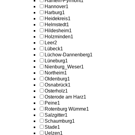
Hameln-Pyrmont
1
Hannover
1
Harburg
1
Heidekreis
1
Helmstedt
1
Hildesheim
1
Holzminden
1
Leer
2
Lübeck
1
Lüchow-Dannenberg
1
Lüneburg
1
Nienburg_Weser
1
Northeim
1
Oldenburg
1
Osnabrück
1
Osterholz
1
Osterode am Harz
1
Peine
1
Rotenburg Wümme
1
Salzgitter
1
Schaumburg
1
Stade
1
Uelzen
1