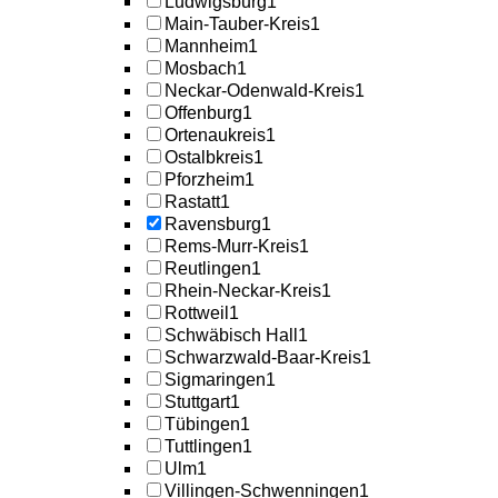
Ludwigsburg
1
Main-Tauber-Kreis
1
Mannheim
1
Mosbach
1
Neckar-Odenwald-Kreis
1
Offenburg
1
Ortenaukreis
1
Ostalbkreis
1
Pforzheim
1
Rastatt
1
Ravensburg
1
Rems-Murr-Kreis
1
Reutlingen
1
Rhein-Neckar-Kreis
1
Rottweil
1
Schwäbisch Hall
1
Schwarzwald-Baar-Kreis
1
Sigmaringen
1
Stuttgart
1
Tübingen
1
Tuttlingen
1
Ulm
1
Villingen-Schwenningen
1