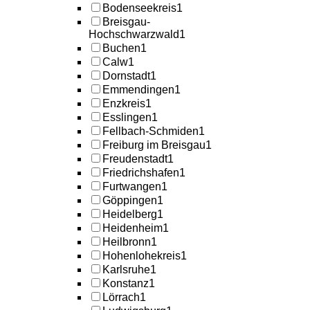
Bodenseekreis
1
Breisgau-
Hochschwarzwald
1
Buchen
1
Calw
1
Dornstadt
1
Emmendingen
1
Enzkreis
1
Esslingen
1
Fellbach-Schmiden
1
Freiburg im Breisgau
1
Freudenstadt
1
Friedrichshafen
1
Furtwangen
1
Göppingen
1
Heidelberg
1
Heidenheim
1
Heilbronn
1
Hohenlohekreis
1
Karlsruhe
1
Konstanz
1
Lörrach
1