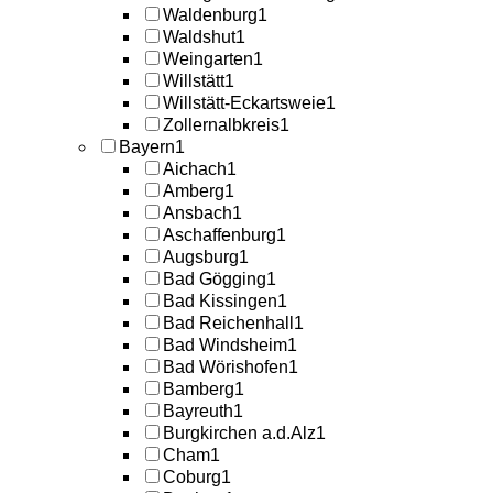
Waldenburg
1
Waldshut
1
Weingarten
1
Willstätt
1
Willstätt-Eckartsweie
1
Zollernalbkreis
1
Bayern
1
Aichach
1
Amberg
1
Ansbach
1
Aschaffenburg
1
Augsburg
1
Bad Gögging
1
Bad Kissingen
1
Bad Reichenhall
1
Bad Windsheim
1
Bad Wörishofen
1
Bamberg
1
Bayreuth
1
Burgkirchen a.d.Alz
1
Cham
1
Coburg
1