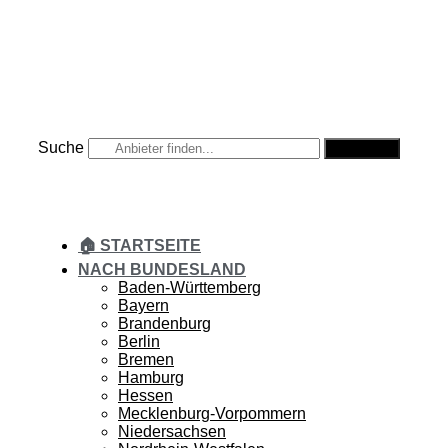
Zum
Inhalt
springen
Suche
Suche
🏠 STARTSEITE
NACH BUNDESLAND
Baden-Württemberg
Bayern
Brandenburg
Berlin
Bremen
Hamburg
Hessen
Mecklenburg-Vorpommern
Niedersachsen