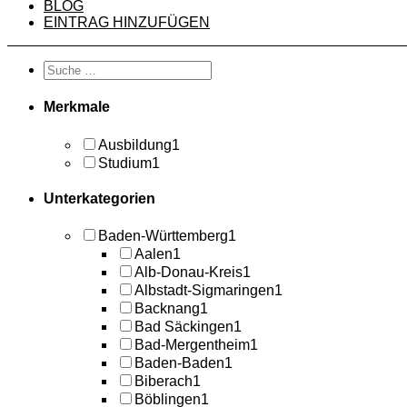
BLOG
EINTRAG HINZUFÜGEN
Merkmale
Ausbildung
1
Studium
1
Unterkategorien
Baden-Württemberg
1
Aalen
1
Alb-Donau-Kreis
1
Albstadt-Sigmaringen
1
Backnang
1
Bad Säckingen
1
Bad-Mergentheim
1
Baden-Baden
1
Biberach
1
Böblingen
1