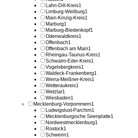
Lahn-Dill-Kreis
1
Limburg-Weilburg
1
Main-Kinzig-Kreis
1
Marburg
1
Marburg-Biedenkopf
1
Odenwaldkreis
1
Offenbach
1
Offenbach am Main
1
Rheingau-Taunus-Kreis
1
Schwalm-Eder-Kreis
1
Vogelsbergkreis
1
Waldeck-Frankenberg
1
Werra-Meißner-Kreis
1
Wetteraukreis
1
Wetzlar
1
Wiesbaden
1
Mecklenburg-Vorpommern
1
Ludwigslust-Parchim
1
Mecklenburgische Seenplatte
1
Nordwestmecklenburg
1
Rostock
1
Schwerin
1