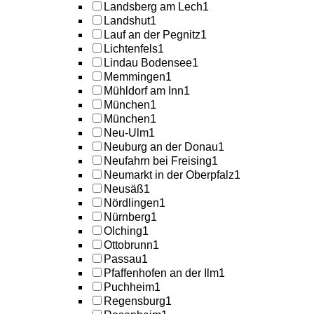
Landsberg am Lech
1
Landshut
1
Lauf an der Pegnitz
1
Lichtenfels
1
Lindau Bodensee
1
Memmingen
1
Mühldorf am Inn
1
München
1
München
1
Neu-Ulm
1
Neuburg an der Donau
1
Neufahrn bei Freising
1
Neumarkt in der Oberpfalz
1
Neusäß
1
Nördlingen
1
Nürnberg
1
Olching
1
Ottobrunn
1
Passau
1
Pfaffenhofen an der Ilm
1
Puchheim
1
Regensburg
1