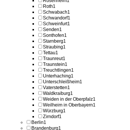
Rosenheim
1
Roth
1
Schwabach
1
Schwandorf
1
Schweinfurt
1
Senden
1
Sonthofen
1
Starnberg
1
Straubing
1
Tettau
1
Traunreut
1
Traunstein
1
Treuchtlingen
1
Unterhaching
1
Unterschleißheim
1
Vaterstetten
1
Waldkraiburg
1
Weiden in der Oberpfalz
1
Weilheim in Oberbayern
1
Würzburg
1
Zirndorf
1
Berlin
1
Brandenburg
1