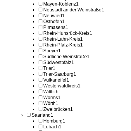
Mayen-Koblenz
1
Neustadt an der Weinstraße
1
Neuwied
1
Osthofen
1
Pirmasens
1
Rhein-Hunsrück-Kreis
1
Rhein-Lahn-Kreis
1
Rhein-Pfalz-Kreis
1
Speyer
1
Südliche Weinstraße
1
Südwestpfalz
1
Trier
1
Trier-Saarburg
1
Vulkaneifel
1
Westerwaldkreis
1
Wittlich
1
Worms
1
Wörth
1
Zweibrücken
1
Saarland
1
Homburg
1
Lebach
1