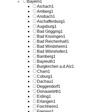
Bayern
1
Aichach
1
Amberg
1
Ansbach
1
Aschaffenburg
1
Augsburg
1
Bad Gögging
1
Bad Kissingen
1
Bad Reichenhall
1
Bad Windsheim
1
Bad Wörishofen
1
Bamberg
1
Bayreuth
1
Burgkirchen a.d.Alz
1
Cham
1
Coburg
1
Dachau
1
Deggendorf
1
Donauwörth
1
Erding
1
Erlangen
1
Forchheim
1
Freising
1