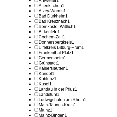
Ahrweiler
1
Altenkirchen
1
Alzey-Worms
1
Bad Dürkheim
1
Bad Kreuznach
1
Bernkastel-Wittlich
1
Birkenfeld
1
Cochem-Zell
1
Donnersbergkreis
1
Eifelkreis Bitburg-Prüm
1
Frankenthal Pfalz
1
Germersheim
1
Grünstadt
1
Kaiserslautern
1
Kandel
1
Koblenz
1
Kusel
1
Landau in der Pfalz
1
Landstuhl
1
Ludwigshafen am Rhein
1
Main-Taunus-Kreis
1
Mainz
1
Mainz-Bingen
1