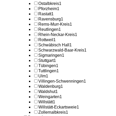
Ostalbkreis
1
Pforzheim
1
Rastatt
1
Ravensburg
1
Rems-Murr-Kreis
1
Reutlingen
1
Rhein-Neckar-Kreis
1
Rottweil
1
Schwäbisch Hall
1
Schwarzwald-Baar-Kreis
1
Sigmaringen
1
Stuttgart
1
Tübingen
1
Tuttlingen
1
Ulm
1
Villingen-Schwenningen
1
Waldenburg
1
Waldshut
1
Weingarten
1
Willstätt
1
Willstätt-Eckartsweie
1
Zollernalbkreis
1