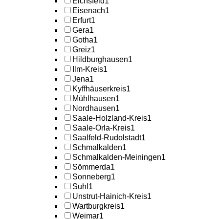
Eichsfeld
1
Eisenach
1
Erfurt
1
Gera
1
Gotha
1
Greiz
1
Hildburghausen
1
Ilm-Kreis
1
Jena
1
Kyffhäuserkreis
1
Mühlhausen
1
Nordhausen
1
Saale-Holzland-Kreis
1
Saale-Orla-Kreis
1
Saalfeld-Rudolstadt
1
Schmalkalden
1
Schmalkalden-Meiningen
1
Sömmerda
1
Sonneberg
1
Suhl
1
Unstrut-Hainich-Kreis
1
Wartburgkreis
1
Weimar
1