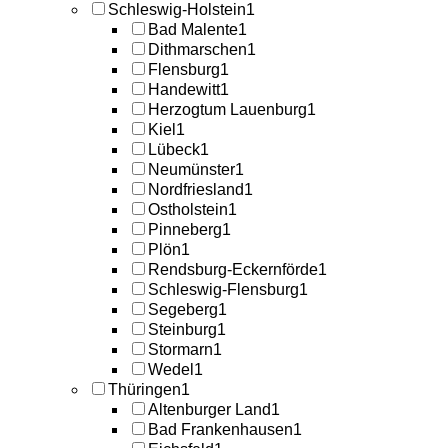
Schleswig-Holstein
1
Bad Malente
1
Dithmarschen
1
Flensburg
1
Handewitt
1
Herzogtum Lauenburg
1
Kiel
1
Lübeck
1
Neumünster
1
Nordfriesland
1
Ostholstein
1
Pinneberg
1
Plön
1
Rendsburg-Eckernförde
1
Schleswig-Flensburg
1
Segeberg
1
Steinburg
1
Stormarn
1
Wedel
1
Thüringen
1
Altenburger Land
1
Bad Frankenhausen
1