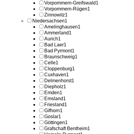
Vorpommern-Greifswald
1
Vorpommern-Rügen
1
Zinnowitz
1
Niedersachsen
1
Amelinghausen
1
Ammerland
1
Aurich
1
Bad Laer
1
Bad Pyrmont
1
Braunschweig
1
Celle
1
Cloppenburg
1
Cuxhaven
1
Delmenhorst
1
Diepholz
1
Emden
1
Emsland
1
Friesland
1
Gifhorn
1
Goslar
1
Göttingen
1
Grafschaft Bentheim
1