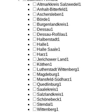
Altmarkkreis Salzwedel
1
Anhalt-Bitterfeld
1
Aschersleben
1
Börde
1
Burgenlandkreis
1
Dessau
1
Dessau-Roßlau
1
Halberstadt
1
Halle
1
Halle Saale
1
Harz
1
Jerichower Land
1
Köthen
1
Lutherstadt Wittenberg
1
Magdeburg
1
Mansfeld-Südharz
1
Quedlinburg
1
Saalekreis
1
Salzlandkreis
1
Schönebeck
1
Stendal
1
Wittenberg
1