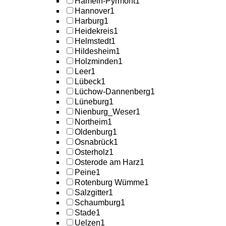
Hameln-Pyrmont
1
Hannover
1
Harburg
1
Heidekreis
1
Helmstedt
1
Hildesheim
1
Holzminden
1
Leer
1
Lübeck
1
Lüchow-Dannenberg
1
Lüneburg
1
Nienburg_Weser
1
Northeim
1
Oldenburg
1
Osnabrück
1
Osterholz
1
Osterode am Harz
1
Peine
1
Rotenburg Wümme
1
Salzgitter
1
Schaumburg
1
Stade
1
Uelzen
1