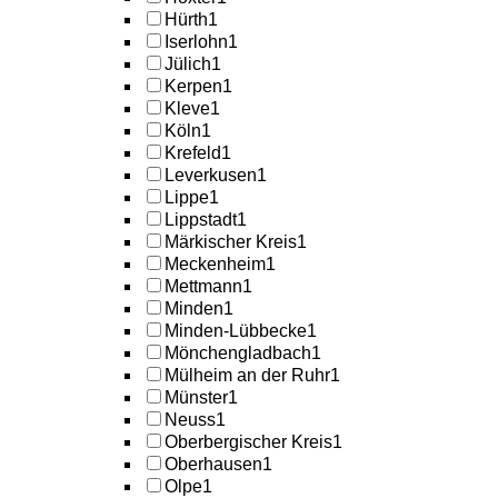
Hürth
1
Iserlohn
1
Jülich
1
Kerpen
1
Kleve
1
Köln
1
Krefeld
1
Leverkusen
1
Lippe
1
Lippstadt
1
Märkischer Kreis
1
Meckenheim
1
Mettmann
1
Minden
1
Minden-Lübbecke
1
Mönchengladbach
1
Mülheim an der Ruhr
1
Münster
1
Neuss
1
Oberbergischer Kreis
1
Oberhausen
1
Olpe
1