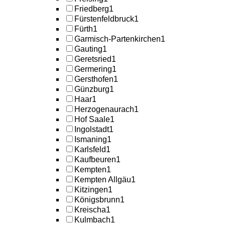
Friedberg
1
Fürstenfeldbruck
1
Fürth
1
Garmisch-Partenkirchen
1
Gauting
1
Geretsried
1
Germering
1
Gersthofen
1
Günzburg
1
Haar
1
Herzogenaurach
1
Hof Saale
1
Ingolstadt
1
Ismaning
1
Karlsfeld
1
Kaufbeuren
1
Kempten
1
Kempten Allgäu
1
Kitzingen
1
Königsbrunn
1
Kreischa
1
Kulmbach
1