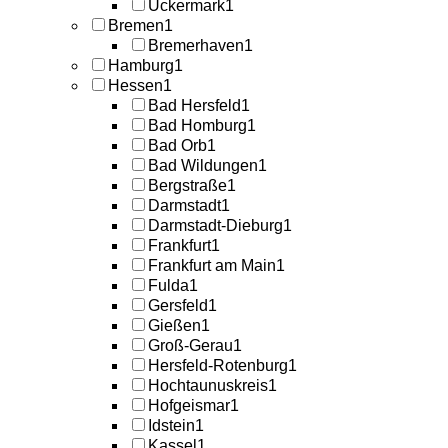
Uckermark
1
Bremen
1
Bremerhaven
1
Hamburg
1
Hessen
1
Bad Hersfeld
1
Bad Homburg
1
Bad Orb
1
Bad Wildungen
1
Bergstraße
1
Darmstadt
1
Darmstadt-Dieburg
1
Frankfurt
1
Frankfurt am Main
1
Fulda
1
Gersfeld
1
Gießen
1
Groß-Gerau
1
Hersfeld-Rotenburg
1
Hochtaunuskreis
1
Hofgeismar
1
Idstein
1
Kassel
1