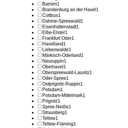
Barnim
1
Brandenburg an der Havel
1
Cottbus
1
Dahme-Spreewald
1
Eisenhüttenstadt
1
Elbe-Elster
1
Frankfurt Oder
1
Havelland
1
Liebenwalde
1
Märkisch-Oderland
1
Neuruppin
1
Oberhavel
1
Oberspreewald-Lausitz
1
Oder-Spree
1
Ostprignitz-Ruppin
1
Potsdam
1
Potsdam-Mittelmark
1
Prignitz
1
Spree-Neiße
1
Strausberg
1
Teltow
1
Teltow-Fläming
1