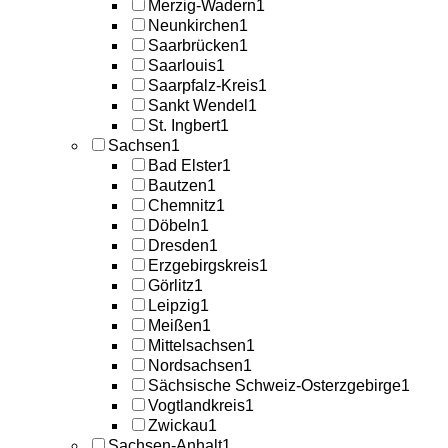
Merzig-Wadern
1
Neunkirchen
1
Saarbrücken
1
Saarlouis
1
Saarpfalz-Kreis
1
Sankt Wendel
1
St. Ingbert
1
Sachsen
1
Bad Elster
1
Bautzen
1
Chemnitz
1
Döbeln
1
Dresden
1
Erzgebirgskreis
1
Görlitz
1
Leipzig
1
Meißen
1
Mittelsachsen
1
Nordsachsen
1
Sächsische Schweiz-Osterzgebirge
1
Vogtlandkreis
1
Zwickau
1
Sachsen-Anhalt
1