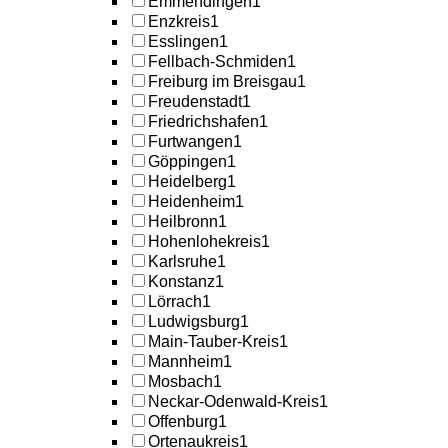
Emmendingen
1
Enzkreis
1
Esslingen
1
Fellbach-Schmiden
1
Freiburg im Breisgau
1
Freudenstadt
1
Friedrichshafen
1
Furtwangen
1
Göppingen
1
Heidelberg
1
Heidenheim
1
Heilbronn
1
Hohenlohekreis
1
Karlsruhe
1
Konstanz
1
Lörrach
1
Ludwigsburg
1
Main-Tauber-Kreis
1
Mannheim
1
Mosbach
1
Neckar-Odenwald-Kreis
1
Offenburg
1
Ortenaukreis
1