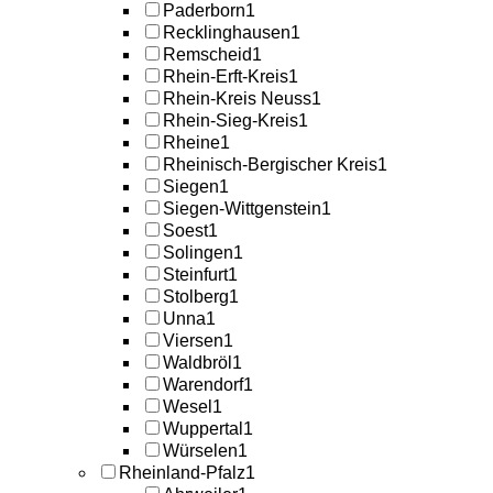
Paderborn
1
Recklinghausen
1
Remscheid
1
Rhein-Erft-Kreis
1
Rhein-Kreis Neuss
1
Rhein-Sieg-Kreis
1
Rheine
1
Rheinisch-Bergischer Kreis
1
Siegen
1
Siegen-Wittgenstein
1
Soest
1
Solingen
1
Steinfurt
1
Stolberg
1
Unna
1
Viersen
1
Waldbröl
1
Warendorf
1
Wesel
1
Wuppertal
1
Würselen
1
Rheinland-Pfalz
1