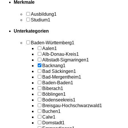
Merkmale
Ausbildung
1
Studium
1
Unterkategorien
Baden-Württemberg
1
Aalen
1
Alb-Donau-Kreis
1
Albstadt-Sigmaringen
1
Backnang
1
Bad Säckingen
1
Bad-Mergentheim
1
Baden-Baden
1
Biberach
1
Böblingen
1
Bodenseekreis
1
Breisgau-Hochschwarzwald
1
Buchen
1
Calw
1
Dornstadt
1