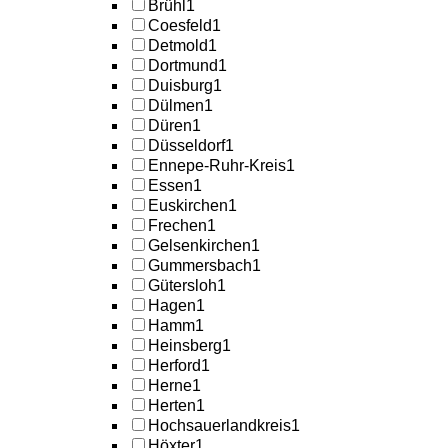
Brühl
1
Coesfeld
1
Detmold
1
Dortmund
1
Duisburg
1
Dülmen
1
Düren
1
Düsseldorf
1
Ennepe-Ruhr-Kreis
1
Essen
1
Euskirchen
1
Frechen
1
Gelsenkirchen
1
Gummersbach
1
Gütersloh
1
Hagen
1
Hamm
1
Heinsberg
1
Herford
1
Herne
1
Herten
1
Hochsauerlandkreis
1
Höxter
1