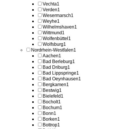
Vechta
1
Verden
1
Wesermarsch
1
Weyhe
1
Wilhelmshaven
1
Wittmund
1
Wolfenbüttel
1
Wolfsburg
1
Nordrhein-Westfalen
1
Aachen
1
Bad Berleburg
1
Bad Driburg
1
Bad Lippspringe
1
Bad Oeynhausen
1
Bergkamen
1
Bestwig
1
Bielefeld
1
Bocholt
1
Bochum
1
Bonn
1
Borken
1
Bottrop
1