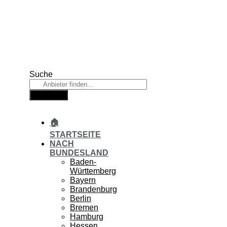
Zum
Inhalt
springen
Suche
Suche
🏠
STARTSEITE
NACH
BUNDESLAND
Baden-
Württemberg
Bayern
Brandenburg
Berlin
Bremen
Hamburg
Hessen