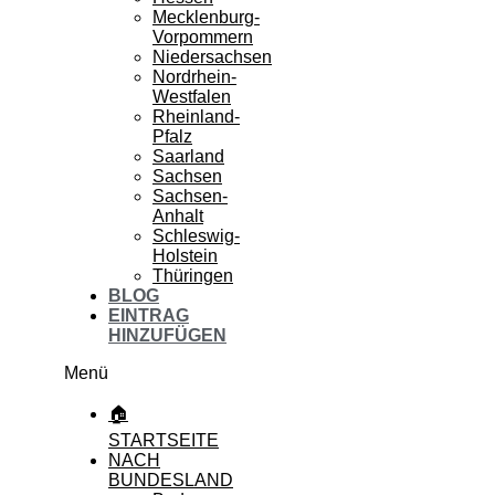
Mecklenburg-
Vorpommern
Niedersachsen
Nordrhein-
Westfalen
Rheinland-
Pfalz
Saarland
Sachsen
Sachsen-
Anhalt
Schleswig-
Holstein
Thüringen
BLOG
EINTRAG
HINZUFÜGEN
Menü
🏠
STARTSEITE
NACH
BUNDESLAND