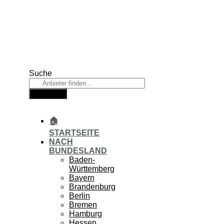
Zum
Inhalt
springen
Suche
Suche
🏠
STARTSEITE
NACH
BUNDESLAND
Baden-
Württemberg
Bayern
Brandenburg
Berlin
Bremen
Hamburg
Hessen