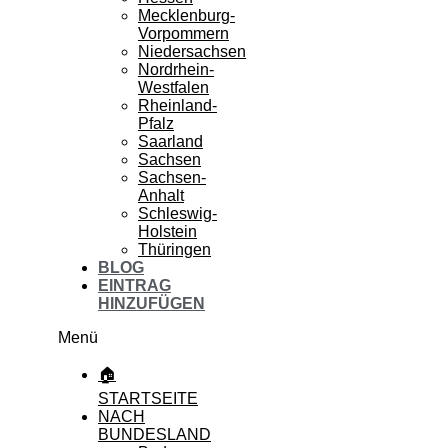
Mecklenburg-
Vorpommern
Niedersachsen
Nordrhein-
Westfalen
Rheinland-
Pfalz
Saarland
Sachsen
Sachsen-
Anhalt
Schleswig-
Holstein
Thüringen
BLOG
EINTRAG
HINZUFÜGEN
Menü
🏠
STARTSEITE
NACH
BUNDESLAND