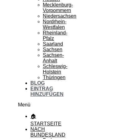
Mecklenburg-
Vorpommern
Niedersachsen
Nordrhein-
Westfalen
Rheinland-
Pfalz
Saarland
Sachsen
Sachsen-
Anhalt
Schleswig-
Holstein
Thüringen
BLOG
EINTRAG
HINZUFÜGEN
Menü
🏠
STARTSEITE
NACH
BUNDESLAND