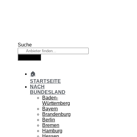
Zum
Inhalt
springen
Suche
Suche
🏠
STARTSEITE
NACH
BUNDESLAND
Baden-
Württemberg
Bayern
Brandenburg
Berlin
Bremen
Hamburg
Hessen