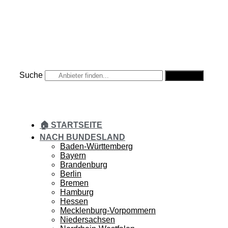
Zum
Inhalt
springen
Suche
Suche
🏠 STARTSEITE
NACH BUNDESLAND
Baden-Württemberg
Bayern
Brandenburg
Berlin
Bremen
Hamburg
Hessen
Mecklenburg-Vorpommern
Niedersachsen