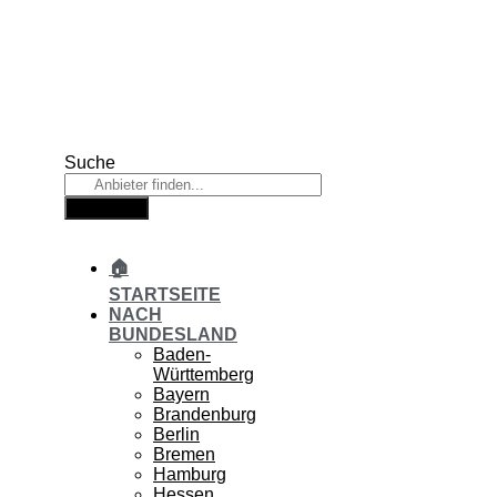
Zum
Inhalt
springen
Suche
Suche
🏠
STARTSEITE
NACH
BUNDESLAND
Baden-
Württemberg
Bayern
Brandenburg
Berlin
Bremen
Hamburg
Hessen