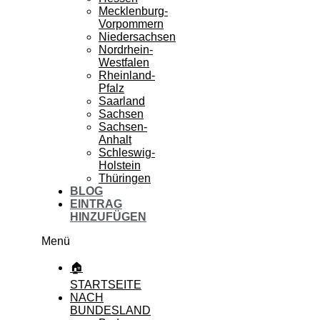
Mecklenburg-
Vorpommern
Niedersachsen
Nordrhein-
Westfalen
Rheinland-
Pfalz
Saarland
Sachsen
Sachsen-
Anhalt
Schleswig-
Holstein
Thüringen
BLOG
EINTRAG
HINZUFÜGEN
Menü
🏠
STARTSEITE
NACH
BUNDESLAND