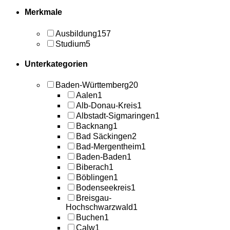
Merkmale
Ausbildung
157
Studium
5
Unterkategorien
Baden-Württemberg
20
Aalen
1
Alb-Donau-Kreis
1
Albstadt-Sigmaringen
1
Backnang
1
Bad Säckingen
2
Bad-Mergentheim
1
Baden-Baden
1
Biberach
1
Böblingen
1
Bodenseekreis
1
Breisgau-
Hochschwarzwald
1
Buchen
1
Calw
1