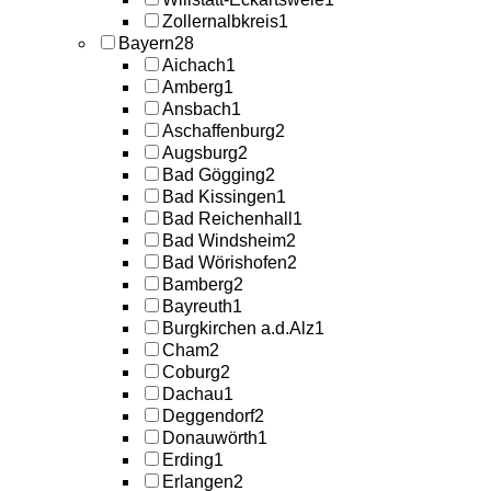
Zollernalbkreis
1
Bayern
28
Aichach
1
Amberg
1
Ansbach
1
Aschaffenburg
2
Augsburg
2
Bad Gögging
2
Bad Kissingen
1
Bad Reichenhall
1
Bad Windsheim
2
Bad Wörishofen
2
Bamberg
2
Bayreuth
1
Burgkirchen a.d.Alz
1
Cham
2
Coburg
2
Dachau
1
Deggendorf
2
Donauwörth
1
Erding
1
Erlangen
2