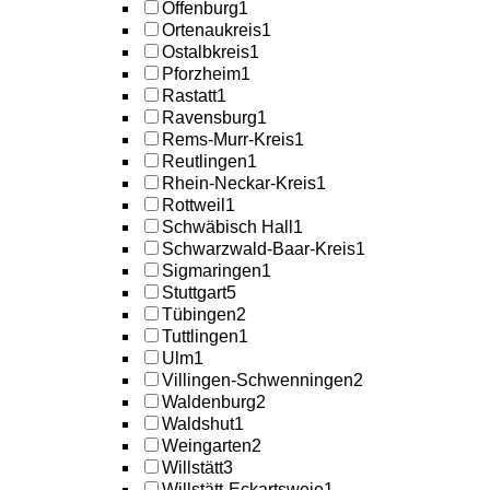
Offenburg
1
Ortenaukreis
1
Ostalbkreis
1
Pforzheim
1
Rastatt
1
Ravensburg
1
Rems-Murr-Kreis
1
Reutlingen
1
Rhein-Neckar-Kreis
1
Rottweil
1
Schwäbisch Hall
1
Schwarzwald-Baar-Kreis
1
Sigmaringen
1
Stuttgart
5
Tübingen
2
Tuttlingen
1
Ulm
1
Villingen-Schwenningen
2
Waldenburg
2
Waldshut
1
Weingarten
2
Willstätt
3
Willstätt-Eckartsweie
1