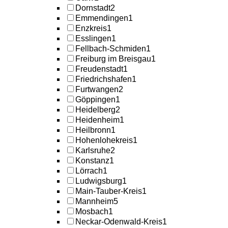
Dornstadt
2
Emmendingen
1
Enzkreis
1
Esslingen
1
Fellbach-Schmiden
1
Freiburg im Breisgau
1
Freudenstadt
1
Friedrichshafen
1
Furtwangen
2
Göppingen
1
Heidelberg
2
Heidenheim
1
Heilbronn
1
Hohenlohekreis
1
Karlsruhe
2
Konstanz
1
Lörrach
1
Ludwigsburg
1
Main-Tauber-Kreis
1
Mannheim
5
Mosbach
1
Neckar-Odenwald-Kreis
1