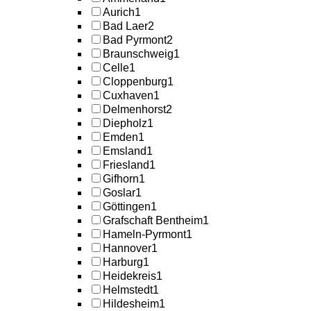
Aurich
1
Bad Laer
2
Bad Pyrmont
2
Braunschweig
1
Celle
1
Cloppenburg
1
Cuxhaven
1
Delmenhorst
2
Diepholz
1
Emden
1
Emsland
1
Friesland
1
Gifhorn
1
Goslar
1
Göttingen
1
Grafschaft Bentheim
1
Hameln-Pyrmont
1
Hannover
1
Harburg
1
Heidekreis
1
Helmstedt
1
Hildesheim
1