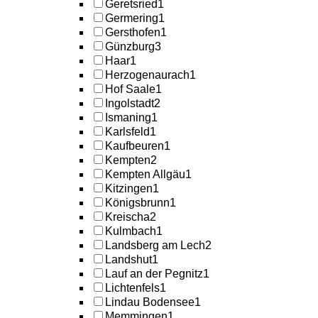
Geretsried
1
Germering
1
Gersthofen
1
Günzburg
3
Haar
1
Herzogenaurach
1
Hof Saale
1
Ingolstadt
2
Ismaning
1
Karlsfeld
1
Kaufbeuren
1
Kempten
2
Kempten Allgäu
1
Kitzingen
1
Königsbrunn
1
Kreischa
2
Kulmbach
1
Landsberg am Lech
2
Landshut
1
Lauf an der Pegnitz
1
Lichtenfels
1
Lindau Bodensee
1
Memmingen
1