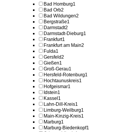
Bad Homburg
1
Bad Orb
2
Bad Wildungen
2
Bergstraße
1
Darmstadt
2
Darmstadt-Dieburg
1
Frankfurt
1
Frankfurt am Main
2
Fulda
1
Gersfeld
2
Gießen
1
Groß-Gerau
1
Hersfeld-Rotenburg
1
Hochtaunuskreis
1
Hofgeismar
1
Idstein
1
Kassel
1
Lahn-Dill-Kreis
1
Limburg-Weilburg
1
Main-Kinzig-Kreis
1
Marburg
1
Marburg-Biedenkopf
1