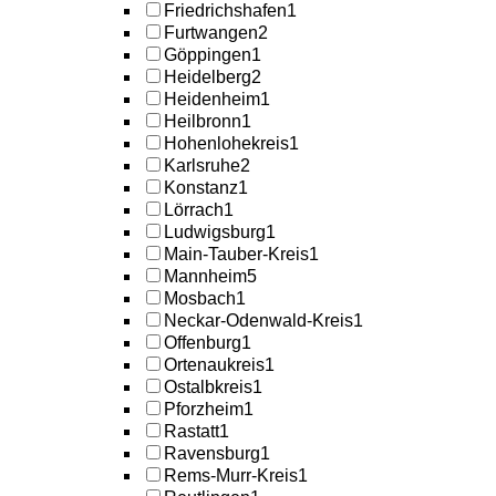
Friedrichshafen
1
Furtwangen
2
Göppingen
1
Heidelberg
2
Heidenheim
1
Heilbronn
1
Hohenlohekreis
1
Karlsruhe
2
Konstanz
1
Lörrach
1
Ludwigsburg
1
Main-Tauber-Kreis
1
Mannheim
5
Mosbach
1
Neckar-Odenwald-Kreis
1
Offenburg
1
Ortenaukreis
1
Ostalbkreis
1
Pforzheim
1
Rastatt
1
Ravensburg
1
Rems-Murr-Kreis
1