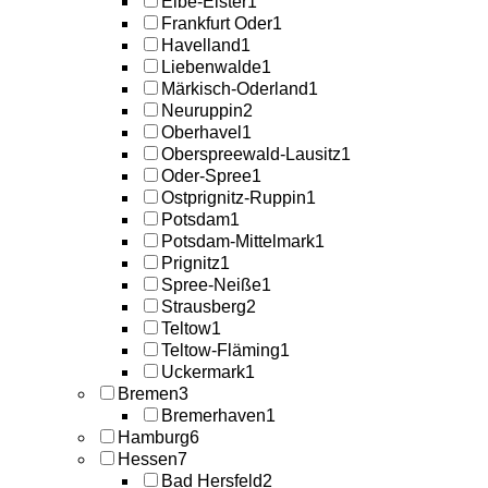
Elbe-Elster
1
Frankfurt Oder
1
Havelland
1
Liebenwalde
1
Märkisch-Oderland
1
Neuruppin
2
Oberhavel
1
Oberspreewald-Lausitz
1
Oder-Spree
1
Ostprignitz-Ruppin
1
Potsdam
1
Potsdam-Mittelmark
1
Prignitz
1
Spree-Neiße
1
Strausberg
2
Teltow
1
Teltow-Fläming
1
Uckermark
1
Bremen
3
Bremerhaven
1
Hamburg
6
Hessen
7
Bad Hersfeld
2