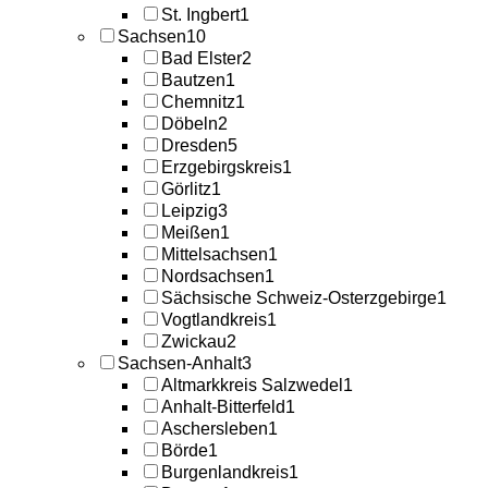
St. Ingbert
1
Sachsen
10
Bad Elster
2
Bautzen
1
Chemnitz
1
Döbeln
2
Dresden
5
Erzgebirgskreis
1
Görlitz
1
Leipzig
3
Meißen
1
Mittelsachsen
1
Nordsachsen
1
Sächsische Schweiz-Osterzgebirge
1
Vogtlandkreis
1
Zwickau
2
Sachsen-Anhalt
3
Altmarkkreis Salzwedel
1
Anhalt-Bitterfeld
1
Aschersleben
1
Börde
1
Burgenlandkreis
1