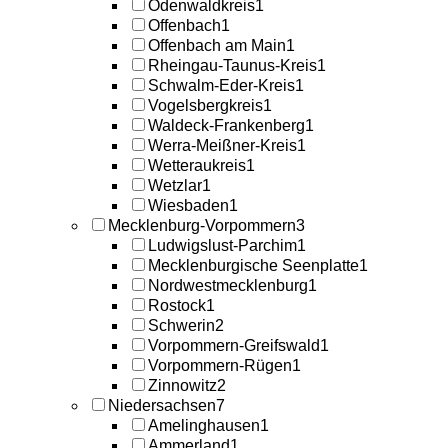
Odenwaldkreis
1
Offenbach
1
Offenbach am Main
1
Rheingau-Taunus-Kreis
1
Schwalm-Eder-Kreis
1
Vogelsbergkreis
1
Waldeck-Frankenberg
1
Werra-Meißner-Kreis
1
Wetteraukreis
1
Wetzlar
1
Wiesbaden
1
Mecklenburg-Vorpommern
3
Ludwigslust-Parchim
1
Mecklenburgische Seenplatte
1
Nordwestmecklenburg
1
Rostock
1
Schwerin
2
Vorpommern-Greifswald
1
Vorpommern-Rügen
1
Zinnowitz
2
Niedersachsen
7
Amelinghausen
1
Ammerland
1