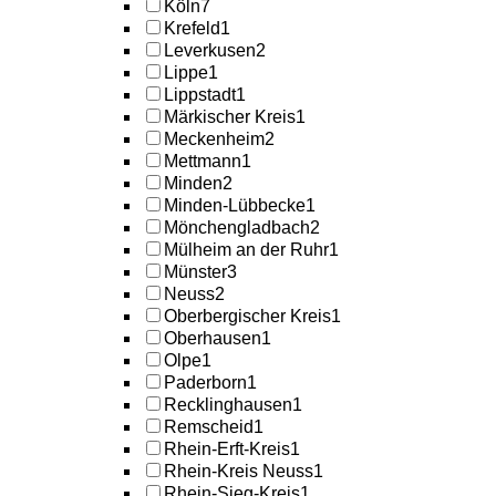
Köln
7
Krefeld
1
Leverkusen
2
Lippe
1
Lippstadt
1
Märkischer Kreis
1
Meckenheim
2
Mettmann
1
Minden
2
Minden-Lübbecke
1
Mönchengladbach
2
Mülheim an der Ruhr
1
Münster
3
Neuss
2
Oberbergischer Kreis
1
Oberhausen
1
Olpe
1
Paderborn
1
Recklinghausen
1
Remscheid
1
Rhein-Erft-Kreis
1
Rhein-Kreis Neuss
1
Rhein-Sieg-Kreis
1