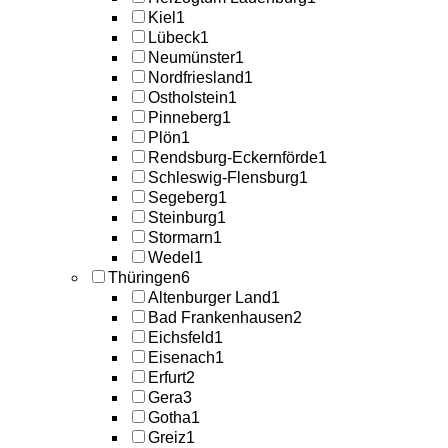
Kiel
1
Lübeck
1
Neumünster
1
Nordfriesland
1
Ostholstein
1
Pinneberg
1
Plön
1
Rendsburg-Eckernförde
1
Schleswig-Flensburg
1
Segeberg
1
Steinburg
1
Stormarn
1
Wedel
1
Thüringen
6
Altenburger Land
1
Bad Frankenhausen
2
Eichsfeld
1
Eisenach
1
Erfurt
2
Gera
3
Gotha
1
Greiz
1