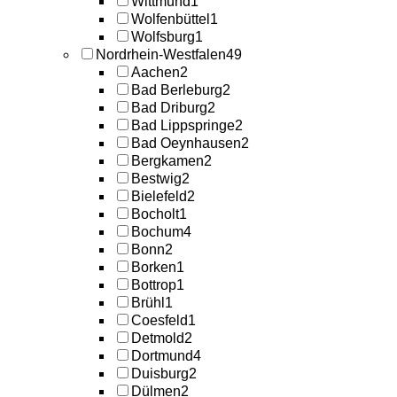
Wittmund
1
Wolfenbüttel
1
Wolfsburg
1
Nordrhein-Westfalen
49
Aachen
2
Bad Berleburg
2
Bad Driburg
2
Bad Lippspringe
2
Bad Oeynhausen
2
Bergkamen
2
Bestwig
2
Bielefeld
2
Bocholt
1
Bochum
4
Bonn
2
Borken
1
Bottrop
1
Brühl
1
Coesfeld
1
Detmold
2
Dortmund
4
Duisburg
2
Dülmen
2