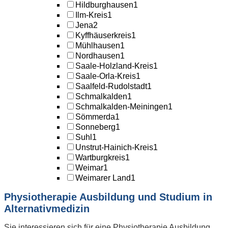
Hildburghausen
1
Ilm-Kreis
1
Jena
2
Kyffhäuserkreis
1
Mühlhausen
1
Nordhausen
1
Saale-Holzland-Kreis
1
Saale-Orla-Kreis
1
Saalfeld-Rudolstadt
1
Schmalkalden
1
Schmalkalden-Meiningen
1
Sömmerda
1
Sonneberg
1
Suhl
1
Unstrut-Hainich-Kreis
1
Wartburgkreis
1
Weimar
1
Weimarer Land
1
Physiotherapie Ausbildung und Studium in
Alternativmedizin
Sie interessieren sich für eine Physiotherapie Ausbildung