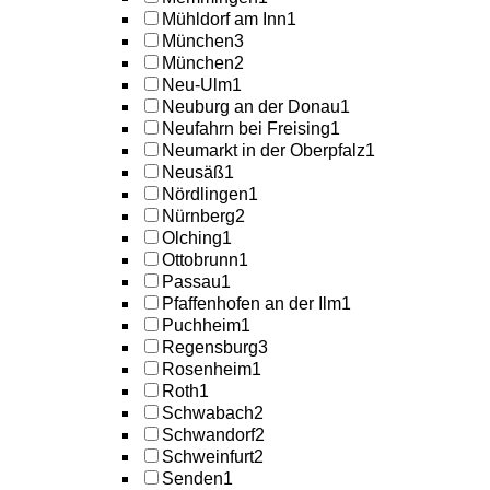
Mühldorf am Inn
1
München
3
München
2
Neu-Ulm
1
Neuburg an der Donau
1
Neufahrn bei Freising
1
Neumarkt in der Oberpfalz
1
Neusäß
1
Nördlingen
1
Nürnberg
2
Olching
1
Ottobrunn
1
Passau
1
Pfaffenhofen an der Ilm
1
Puchheim
1
Regensburg
3
Rosenheim
1
Roth
1
Schwabach
2
Schwandorf
2
Schweinfurt
2
Senden
1