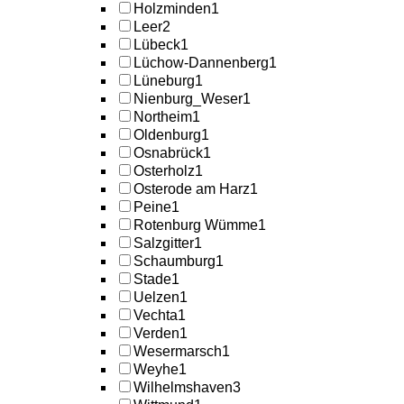
Holzminden
1
Leer
2
Lübeck
1
Lüchow-Dannenberg
1
Lüneburg
1
Nienburg_Weser
1
Northeim
1
Oldenburg
1
Osnabrück
1
Osterholz
1
Osterode am Harz
1
Peine
1
Rotenburg Wümme
1
Salzgitter
1
Schaumburg
1
Stade
1
Uelzen
1
Vechta
1
Verden
1
Wesermarsch
1
Weyhe
1
Wilhelmshaven
3