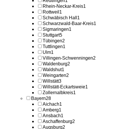
Reutlingen
1
Rhein-Neckar-Kreis
1
Rottweil
1
Schwäbisch Hall
1
Schwarzwald-Baar-Kreis
1
Sigmaringen
1
Stuttgart
5
Tübingen
2
Tuttlingen
1
Ulm
1
Villingen-Schwenningen
2
Waldenburg
2
Waldshut
1
Weingarten
2
Willstätt
3
Willstätt-Eckartsweie
1
Zollernalbkreis
1
Bayern
28
Aichach
1
Amberg
1
Ansbach
1
Aschaffenburg
2
Augsburg
2