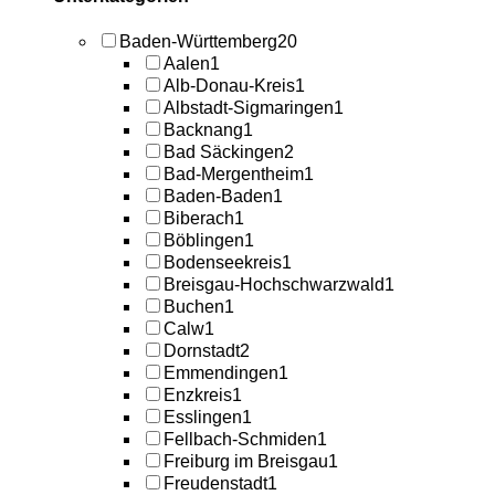
Baden-Württemberg
20
Aalen
1
Alb-Donau-Kreis
1
Albstadt-Sigmaringen
1
Backnang
1
Bad Säckingen
2
Bad-Mergentheim
1
Baden-Baden
1
Biberach
1
Böblingen
1
Bodenseekreis
1
Breisgau-Hochschwarzwald
1
Buchen
1
Calw
1
Dornstadt
2
Emmendingen
1
Enzkreis
1
Esslingen
1
Fellbach-Schmiden
1
Freiburg im Breisgau
1
Freudenstadt
1