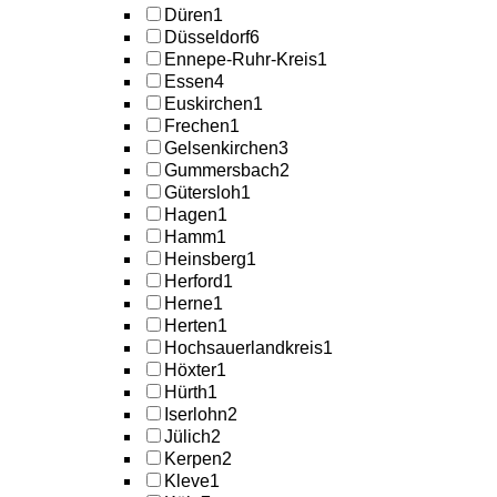
Düren
1
Düsseldorf
6
Ennepe-Ruhr-Kreis
1
Essen
4
Euskirchen
1
Frechen
1
Gelsenkirchen
3
Gummersbach
2
Gütersloh
1
Hagen
1
Hamm
1
Heinsberg
1
Herford
1
Herne
1
Herten
1
Hochsauerlandkreis
1
Höxter
1
Hürth
1
Iserlohn
2
Jülich
2
Kerpen
2
Kleve
1