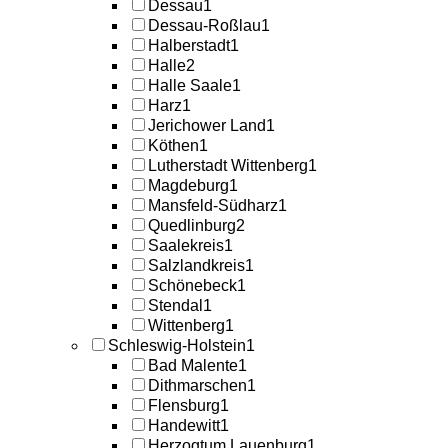
Dessau
1
Dessau-Roßlau
1
Halberstadt
1
Halle
2
Halle Saale
1
Harz
1
Jerichower Land
1
Köthen
1
Lutherstadt Wittenberg
1
Magdeburg
1
Mansfeld-Südharz
1
Quedlinburg
2
Saalekreis
1
Salzlandkreis
1
Schönebeck
1
Stendal
1
Wittenberg
1
Schleswig-Holstein
1
Bad Malente
1
Dithmarschen
1
Flensburg
1
Handewitt
1
Herzogtum Lauenburg
1