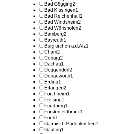
Bad Gögging
2
Bad Kissingen
1
Bad Reichenhall
1
Bad Windsheim
2
Bad Wörishofen
2
Bamberg
2
Bayreuth
1
Burgkirchen a.d.Alz
1
Cham
2
Coburg
2
Dachau
1
Deggendorf
2
Donauwörth
1
Erding
1
Erlangen
2
Forchheim
1
Freising
1
Friedberg
1
Fürstenfeldbruck
1
Fürth
1
Garmisch-Partenkirchen
1
Gauting
1