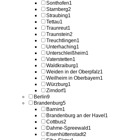
Sonthofen
1
Starnberg
2
Straubing
1
Tettau
1
Traunreut
1
Traunstein
2
Treuchtlingen
1
Unterhaching
1
Unterschleißheim
1
Vaterstetten
1
Waldkraiburg
1
Weiden in der Oberpfalz
1
Weilheim in Oberbayern
1
Würzburg
1
Zirndorf
1
Berlin
9
Brandenburg
5
Barnim
1
Brandenburg an der Havel
1
Cottbus
2
Dahme-Spreewald
1
Eisenhüttenstadt
2