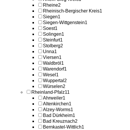
Rheine
2
Rheinisch-Bergischer Kreis
1
Siegen
1
Siegen-Wittgenstein
1
Soest
1
Solingen
1
Steinfurt
1
Stolberg
2
Unna
1
Viersen
1
Waldbröl
1
Warendorf
1
Wesel
1
Wuppertal
2
Würselen
2
Rheinland-Pfalz
11
Ahrweiler
1
Altenkirchen
1
Alzey-Worms
1
Bad Dürkheim
1
Bad Kreuznach
2
Bernkastel-Wittlich
1