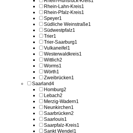
Rhein-Hunsrück-Kreis
1
Rhein-Lahn-Kreis
1
Rhein-Pfalz-Kreis
1
Speyer
1
Südliche Weinstraße
1
Südwestpfalz
1
Trier
1
Trier-Saarburg
1
Vulkaneifel
1
Westerwaldkreis
1
Wittlich
2
Worms
1
Wörth
1
Zweibrücken
1
Saarland
4
Homburg
2
Lebach
2
Merzig-Wadern
1
Neunkirchen
1
Saarbrücken
2
Saarlouis
1
Saarpfalz-Kreis
1
Sankt Wendel
1