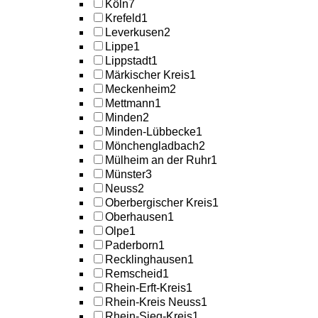
Köln
7
Krefeld
1
Leverkusen
2
Lippe
1
Lippstadt
1
Märkischer Kreis
1
Meckenheim
2
Mettmann
1
Minden
2
Minden-Lübbecke
1
Mönchengladbach
2
Mülheim an der Ruhr
1
Münster
3
Neuss
2
Oberbergischer Kreis
1
Oberhausen
1
Olpe
1
Paderborn
1
Recklinghausen
1
Remscheid
1
Rhein-Erft-Kreis
1
Rhein-Kreis Neuss
1
Rhein-Sieg-Kreis
1