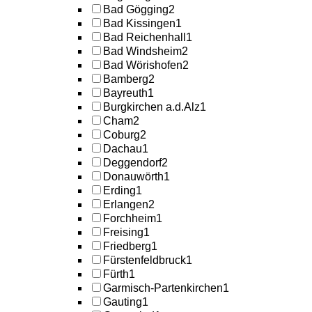
Bad Gögging
2
Bad Kissingen
1
Bad Reichenhall
1
Bad Windsheim
2
Bad Wörishofen
2
Bamberg
2
Bayreuth
1
Burgkirchen a.d.Alz
1
Cham
2
Coburg
2
Dachau
1
Deggendorf
2
Donauwörth
1
Erding
1
Erlangen
2
Forchheim
1
Freising
1
Friedberg
1
Fürstenfeldbruck
1
Fürth
1
Garmisch-Partenkirchen
1
Gauting
1