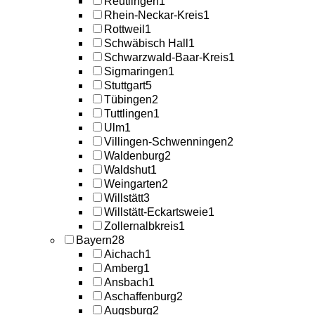
Reutlingen
1
Rhein-Neckar-Kreis
1
Rottweil
1
Schwäbisch Hall
1
Schwarzwald-Baar-Kreis
1
Sigmaringen
1
Stuttgart
5
Tübingen
2
Tuttlingen
1
Ulm
1
Villingen-Schwenningen
2
Waldenburg
2
Waldshut
1
Weingarten
2
Willstätt
3
Willstätt-Eckartsweie
1
Zollernalbkreis
1
Bayern
28
Aichach
1
Amberg
1
Ansbach
1
Aschaffenburg
2
Augsburg
2