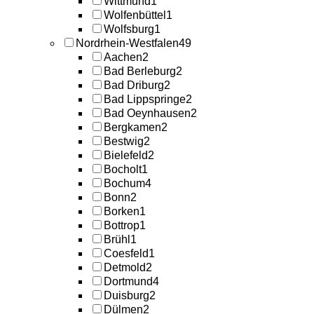
Wittmund
1
Wolfenbüttel
1
Wolfsburg
1
Nordrhein-Westfalen
49
Aachen
2
Bad Berleburg
2
Bad Driburg
2
Bad Lippspringe
2
Bad Oeynhausen
2
Bergkamen
2
Bestwig
2
Bielefeld
2
Bocholt
1
Bochum
4
Bonn
2
Borken
1
Bottrop
1
Brühl
1
Coesfeld
1
Detmold
2
Dortmund
4
Duisburg
2
Dülmen
2