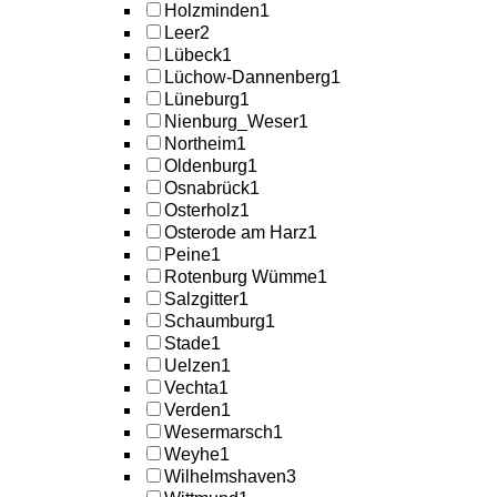
Holzminden
1
Leer
2
Lübeck
1
Lüchow-Dannenberg
1
Lüneburg
1
Nienburg_Weser
1
Northeim
1
Oldenburg
1
Osnabrück
1
Osterholz
1
Osterode am Harz
1
Peine
1
Rotenburg Wümme
1
Salzgitter
1
Schaumburg
1
Stade
1
Uelzen
1
Vechta
1
Verden
1
Wesermarsch
1
Weyhe
1
Wilhelmshaven
3