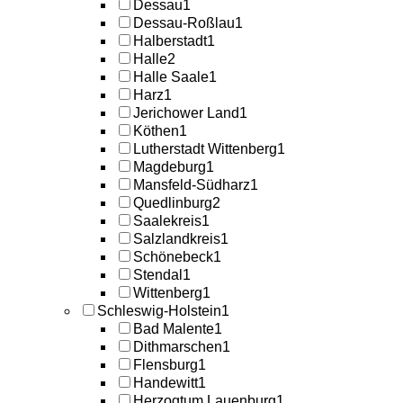
Dessau
1
Dessau-Roßlau
1
Halberstadt
1
Halle
2
Halle Saale
1
Harz
1
Jerichower Land
1
Köthen
1
Lutherstadt Wittenberg
1
Magdeburg
1
Mansfeld-Südharz
1
Quedlinburg
2
Saalekreis
1
Salzlandkreis
1
Schönebeck
1
Stendal
1
Wittenberg
1
Schleswig-Holstein
1
Bad Malente
1
Dithmarschen
1
Flensburg
1
Handewitt
1
Herzogtum Lauenburg
1