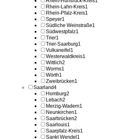
Rhein-Hunsrück-Kreis
1
Rhein-Lahn-Kreis
1
Rhein-Pfalz-Kreis
1
Speyer
1
Südliche Weinstraße
1
Südwestpfalz
1
Trier
1
Trier-Saarburg
1
Vulkaneifel
1
Westerwaldkreis
1
Wittlich
2
Worms
1
Wörth
1
Zweibrücken
1
Saarland
4
Homburg
2
Lebach
2
Merzig-Wadern
1
Neunkirchen
1
Saarbrücken
2
Saarlouis
1
Saarpfalz-Kreis
1
Sankt Wendel
1