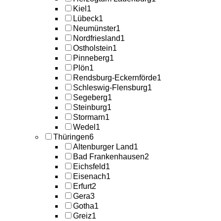
Kiel
1
Lübeck
1
Neumünster
1
Nordfriesland
1
Ostholstein
1
Pinneberg
1
Plön
1
Rendsburg-Eckernförde
1
Schleswig-Flensburg
1
Segeberg
1
Steinburg
1
Stormarn
1
Wedel
1
Thüringen
6
Altenburger Land
1
Bad Frankenhausen
2
Eichsfeld
1
Eisenach
1
Erfurt
2
Gera
3
Gotha
1
Greiz
1