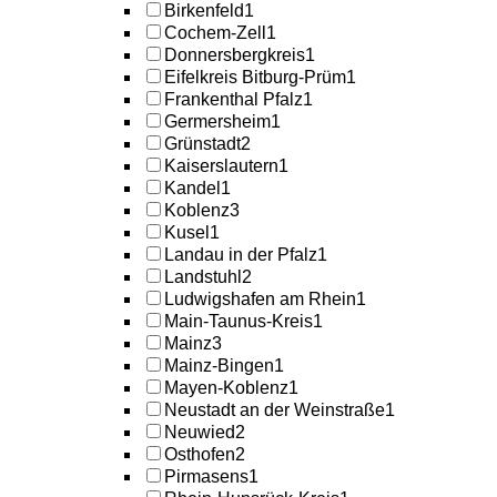
Birkenfeld
1
Cochem-Zell
1
Donnersbergkreis
1
Eifelkreis Bitburg-Prüm
1
Frankenthal Pfalz
1
Germersheim
1
Grünstadt
2
Kaiserslautern
1
Kandel
1
Koblenz
3
Kusel
1
Landau in der Pfalz
1
Landstuhl
2
Ludwigshafen am Rhein
1
Main-Taunus-Kreis
1
Mainz
3
Mainz-Bingen
1
Mayen-Koblenz
1
Neustadt an der Weinstraße
1
Neuwied
2
Osthofen
2
Pirmasens
1