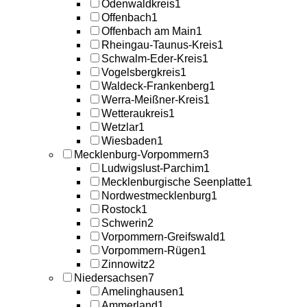
Odenwaldkreis
1
Offenbach
1
Offenbach am Main
1
Rheingau-Taunus-Kreis
1
Schwalm-Eder-Kreis
1
Vogelsbergkreis
1
Waldeck-Frankenberg
1
Werra-Meißner-Kreis
1
Wetteraukreis
1
Wetzlar
1
Wiesbaden
1
Mecklenburg-Vorpommern
3
Ludwigslust-Parchim
1
Mecklenburgische Seenplatte
1
Nordwestmecklenburg
1
Rostock
1
Schwerin
2
Vorpommern-Greifswald
1
Vorpommern-Rügen
1
Zinnowitz
2
Niedersachsen
7
Amelinghausen
1
Ammerland
1