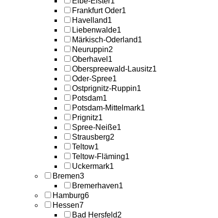
Elbe-Elster
1
Frankfurt Oder
1
Havelland
1
Liebenwalde
1
Märkisch-Oderland
1
Neuruppin
2
Oberhavel
1
Oberspreewald-Lausitz
1
Oder-Spree
1
Ostprignitz-Ruppin
1
Potsdam
1
Potsdam-Mittelmark
1
Prignitz
1
Spree-Neiße
1
Strausberg
2
Teltow
1
Teltow-Fläming
1
Uckermark
1
Bremen
3
Bremerhaven
1
Hamburg
6
Hessen
7
Bad Hersfeld
2