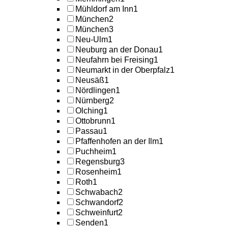
Mühldorf am Inn
1
München
2
München
3
Neu-Ulm
1
Neuburg an der Donau
1
Neufahrn bei Freising
1
Neumarkt in der Oberpfalz
1
Neusäß
1
Nördlingen
1
Nürnberg
2
Olching
1
Ottobrunn
1
Passau
1
Pfaffenhofen an der Ilm
1
Puchheim
1
Regensburg
3
Rosenheim
1
Roth
1
Schwabach
2
Schwandorf
2
Schweinfurt
2
Senden
1