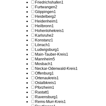
Friedrichshafen
1
Furtwangen
2
Göppingen
1
Heidelberg
2
Heidenheim
1
Heilbronn
1
Hohenlohekreis
1
Karlsruhe
2
Konstanz
1
Lörrach
1
Ludwigsburg
1
Main-Tauber-Kreis
1
Mannheim
5
Mosbach
1
Neckar-Odenwald-Kreis
1
Offenburg
1
Ortenaukreis
1
Ostalbkreis
1
Pforzheim
1
Rastatt
1
Ravensburg
1
Rems-Murr-Kreis
1