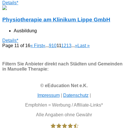
Details*
Physiotherapie am Klinikum Lippe GmbH
Ausbildung
Details*
Page 11 of 16
« First
«
...
9
10
11
12
13
...
»
Last »
Filtern Sie Anbieter direkt nach Städten und Gemeinden
in Manuelle Therapie:
© eEducation Net e.K.
Impressum
|
Datenschutz
|
Empfohlen = Werbung / Affiliate-Links*
Alle Angaben ohne Gewähr