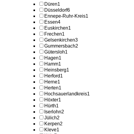
Düren
1
Düsseldorf
6
Ennepe-Ruhr-Kreis
1
Essen
4
Euskirchen
1
Frechen
1
Gelsenkirchen
3
Gummersbach
2
Gütersloh
1
Hagen
1
Hamm
1
Heinsberg
1
Herford
1
Herne
1
Herten
1
Hochsauerlandkreis
1
Höxter
1
Hürth
1
Iserlohn
2
Jülich
2
Kerpen
2
Kleve
1