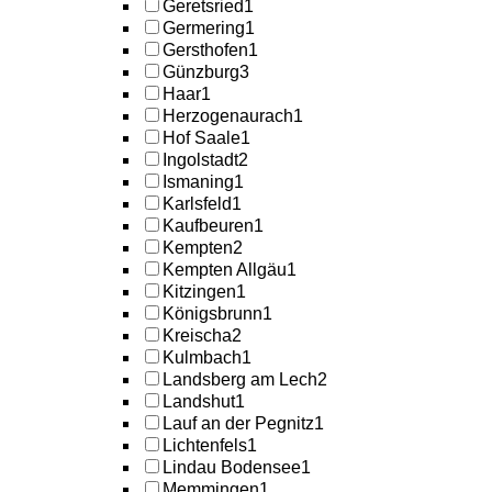
Geretsried
1
Germering
1
Gersthofen
1
Günzburg
3
Haar
1
Herzogenaurach
1
Hof Saale
1
Ingolstadt
2
Ismaning
1
Karlsfeld
1
Kaufbeuren
1
Kempten
2
Kempten Allgäu
1
Kitzingen
1
Königsbrunn
1
Kreischa
2
Kulmbach
1
Landsberg am Lech
2
Landshut
1
Lauf an der Pegnitz
1
Lichtenfels
1
Lindau Bodensee
1
Memmingen
1