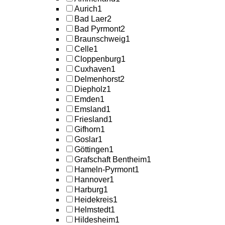
Aurich
1
Bad Laer
2
Bad Pyrmont
2
Braunschweig
1
Celle
1
Cloppenburg
1
Cuxhaven
1
Delmenhorst
2
Diepholz
1
Emden
1
Emsland
1
Friesland
1
Gifhorn
1
Goslar
1
Göttingen
1
Grafschaft Bentheim
1
Hameln-Pyrmont
1
Hannover
1
Harburg
1
Heidekreis
1
Helmstedt
1
Hildesheim
1