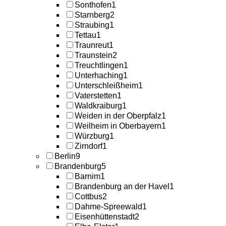
Sonthofen
1
Starnberg
2
Straubing
1
Tettau
1
Traunreut
1
Traunstein
2
Treuchtlingen
1
Unterhaching
1
Unterschleißheim
1
Vaterstetten
1
Waldkraiburg
1
Weiden in der Oberpfalz
1
Weilheim in Oberbayern
1
Würzburg
1
Zirndorf
1
Berlin
9
Brandenburg
5
Barnim
1
Brandenburg an der Havel
1
Cottbus
2
Dahme-Spreewald
1
Eisenhüttenstadt
2