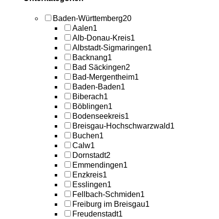
Baden-Württemberg
20
Aalen
1
Alb-Donau-Kreis
1
Albstadt-Sigmaringen
1
Backnang
1
Bad Säckingen
2
Bad-Mergentheim
1
Baden-Baden
1
Biberach
1
Böblingen
1
Bodenseekreis
1
Breisgau-Hochschwarzwald
1
Buchen
1
Calw
1
Dornstadt
2
Emmendingen
1
Enzkreis
1
Esslingen
1
Fellbach-Schmiden
1
Freiburg im Breisgau
1
Freudenstadt
1