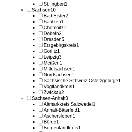
St. Ingbert
1
Sachsen
10
Bad Elster
2
Bautzen
1
Chemnitz
1
Döbeln
2
Dresden
5
Erzgebirgskreis
1
Görlitz
1
Leipzig
3
Meißen
1
Mittelsachsen
1
Nordsachsen
1
Sächsische Schweiz-Osterzgebirge
1
Vogtlandkreis
1
Zwickau
2
Sachsen-Anhalt
3
Altmarkkreis Salzwedel
1
Anhalt-Bitterfeld
1
Aschersleben
1
Börde
1
Burgenlandkreis
1