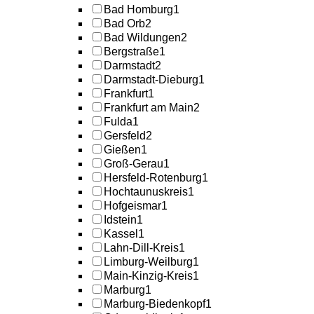
Bad Homburg
1
Bad Orb
2
Bad Wildungen
2
Bergstraße
1
Darmstadt
2
Darmstadt-Dieburg
1
Frankfurt
1
Frankfurt am Main
2
Fulda
1
Gersfeld
2
Gießen
1
Groß-Gerau
1
Hersfeld-Rotenburg
1
Hochtaunuskreis
1
Hofgeismar
1
Idstein
1
Kassel
1
Lahn-Dill-Kreis
1
Limburg-Weilburg
1
Main-Kinzig-Kreis
1
Marburg
1
Marburg-Biedenkopf
1