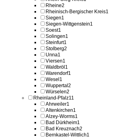
Rheine
2
Rheinisch-Bergischer Kreis
1
Siegen
1
Siegen-Wittgenstein
1
Soest
1
Solingen
1
Steinfurt
1
Stolberg
2
Unna
1
Viersen
1
Waldbröl
1
Warendorf
1
Wesel
1
Wuppertal
2
Würselen
2
Rheinland-Pfalz
11
Ahrweiler
1
Altenkirchen
1
Alzey-Worms
1
Bad Dürkheim
1
Bad Kreuznach
2
Bernkastel-Wittlich
1