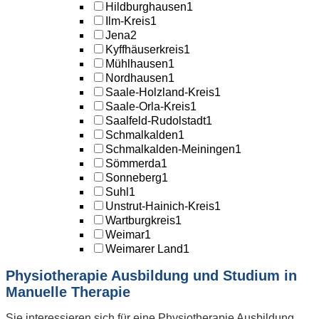
Hildburghausen
1
Ilm-Kreis
1
Jena
2
Kyffhäuserkreis
1
Mühlhausen
1
Nordhausen
1
Saale-Holzland-Kreis
1
Saale-Orla-Kreis
1
Saalfeld-Rudolstadt
1
Schmalkalden
1
Schmalkalden-Meiningen
1
Sömmerda
1
Sonneberg
1
Suhl
1
Unstrut-Hainich-Kreis
1
Wartburgkreis
1
Weimar
1
Weimarer Land
1
Physiotherapie Ausbildung und Studium in
Manuelle Therapie
Sie interessieren sich für eine Physiotherapie Ausbildung