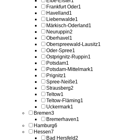
Elbe-Elster
1
Frankfurt Oder
1
Havelland
1
Liebenwalde
1
Märkisch-Oderland
1
Neuruppin
2
Oberhavel
1
Oberspreewald-Lausitz
1
Oder-Spree
1
Ostprignitz-Ruppin
1
Potsdam
1
Potsdam-Mittelmark
1
Prignitz
1
Spree-Neiße
1
Strausberg
2
Teltow
1
Teltow-Fläming
1
Uckermark
1
Bremen
3
Bremerhaven
1
Hamburg
6
Hessen
7
Bad Hersfeld
2