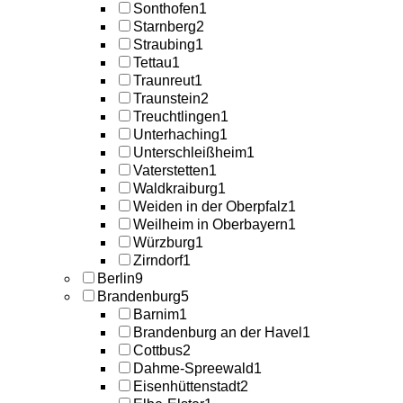
Sonthofen
1
Starnberg
2
Straubing
1
Tettau
1
Traunreut
1
Traunstein
2
Treuchtlingen
1
Unterhaching
1
Unterschleißheim
1
Vaterstetten
1
Waldkraiburg
1
Weiden in der Oberpfalz
1
Weilheim in Oberbayern
1
Würzburg
1
Zirndorf
1
Berlin
9
Brandenburg
5
Barnim
1
Brandenburg an der Havel
1
Cottbus
2
Dahme-Spreewald
1
Eisenhüttenstadt
2