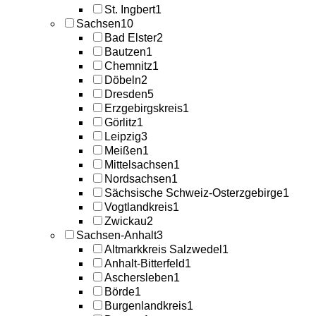
St. Ingbert
1
Sachsen
10
Bad Elster
2
Bautzen
1
Chemnitz
1
Döbeln
2
Dresden
5
Erzgebirgskreis
1
Görlitz
1
Leipzig
3
Meißen
1
Mittelsachsen
1
Nordsachsen
1
Sächsische Schweiz-Osterzgebirge
1
Vogtlandkreis
1
Zwickau
2
Sachsen-Anhalt
3
Altmarkkreis Salzwedel
1
Anhalt-Bitterfeld
1
Aschersleben
1
Börde
1
Burgenlandkreis
1