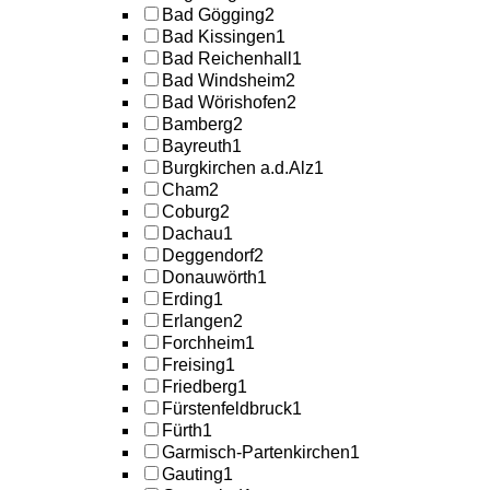
Bad Gögging
2
Bad Kissingen
1
Bad Reichenhall
1
Bad Windsheim
2
Bad Wörishofen
2
Bamberg
2
Bayreuth
1
Burgkirchen a.d.Alz
1
Cham
2
Coburg
2
Dachau
1
Deggendorf
2
Donauwörth
1
Erding
1
Erlangen
2
Forchheim
1
Freising
1
Friedberg
1
Fürstenfeldbruck
1
Fürth
1
Garmisch-Partenkirchen
1
Gauting
1