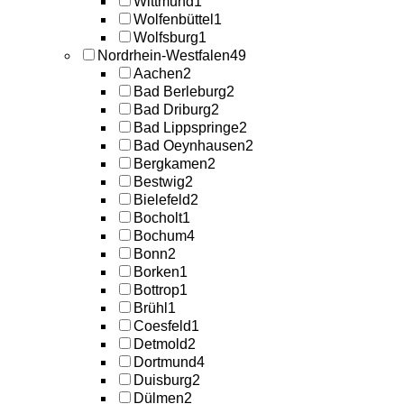
Wittmund
1
Wolfenbüttel
1
Wolfsburg
1
Nordrhein-Westfalen
49
Aachen
2
Bad Berleburg
2
Bad Driburg
2
Bad Lippspringe
2
Bad Oeynhausen
2
Bergkamen
2
Bestwig
2
Bielefeld
2
Bocholt
1
Bochum
4
Bonn
2
Borken
1
Bottrop
1
Brühl
1
Coesfeld
1
Detmold
2
Dortmund
4
Duisburg
2
Dülmen
2