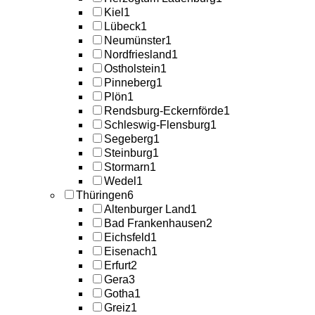
Kiel
1
Lübeck
1
Neumünster
1
Nordfriesland
1
Ostholstein
1
Pinneberg
1
Plön
1
Rendsburg-Eckernförde
1
Schleswig-Flensburg
1
Segeberg
1
Steinburg
1
Stormarn
1
Wedel
1
Thüringen
6
Altenburger Land
1
Bad Frankenhausen
2
Eichsfeld
1
Eisenach
1
Erfurt
2
Gera
3
Gotha
1
Greiz
1