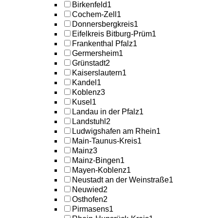
Birkenfeld
1
Cochem-Zell
1
Donnersbergkreis
1
Eifelkreis Bitburg-Prüm
1
Frankenthal Pfalz
1
Germersheim
1
Grünstadt
2
Kaiserslautern
1
Kandel
1
Koblenz
3
Kusel
1
Landau in der Pfalz
1
Landstuhl
2
Ludwigshafen am Rhein
1
Main-Taunus-Kreis
1
Mainz
3
Mainz-Bingen
1
Mayen-Koblenz
1
Neustadt an der Weinstraße
1
Neuwied
2
Osthofen
2
Pirmasens
1