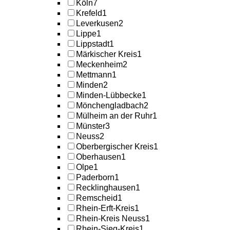
Köln
7
Krefeld
1
Leverkusen
2
Lippe
1
Lippstadt
1
Märkischer Kreis
1
Meckenheim
2
Mettmann
1
Minden
2
Minden-Lübbecke
1
Mönchengladbach
2
Mülheim an der Ruhr
1
Münster
3
Neuss
2
Oberbergischer Kreis
1
Oberhausen
1
Olpe
1
Paderborn
1
Recklinghausen
1
Remscheid
1
Rhein-Erft-Kreis
1
Rhein-Kreis Neuss
1
Rhein-Sieg-Kreis
1