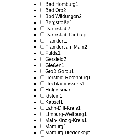
Bad Homburg
1
Bad Orb
2
Bad Wildungen
2
Bergstraße
1
Darmstadt
2
Darmstadt-Dieburg
1
Frankfurt
1
Frankfurt am Main
2
Fulda
1
Gersfeld
2
Gießen
1
Groß-Gerau
1
Hersfeld-Rotenburg
1
Hochtaunuskreis
1
Hofgeismar
1
Idstein
1
Kassel
1
Lahn-Dill-Kreis
1
Limburg-Weilburg
1
Main-Kinzig-Kreis
1
Marburg
1
Marburg-Biedenkopf
1