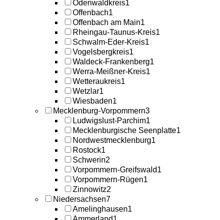
Odenwaldkreis
1
Offenbach
1
Offenbach am Main
1
Rheingau-Taunus-Kreis
1
Schwalm-Eder-Kreis
1
Vogelsbergkreis
1
Waldeck-Frankenberg
1
Werra-Meißner-Kreis
1
Wetteraukreis
1
Wetzlar
1
Wiesbaden
1
Mecklenburg-Vorpommern
3
Ludwigslust-Parchim
1
Mecklenburgische Seenplatte
1
Nordwestmecklenburg
1
Rostock
1
Schwerin
2
Vorpommern-Greifswald
1
Vorpommern-Rügen
1
Zinnowitz
2
Niedersachsen
7
Amelinghausen
1
Ammerland
1