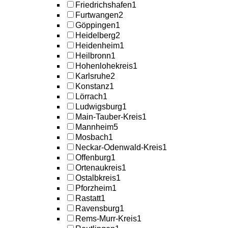
Friedrichshafen
1
Furtwangen
2
Göppingen
1
Heidelberg
2
Heidenheim
1
Heilbronn
1
Hohenlohekreis
1
Karlsruhe
2
Konstanz
1
Lörrach
1
Ludwigsburg
1
Main-Tauber-Kreis
1
Mannheim
5
Mosbach
1
Neckar-Odenwald-Kreis
1
Offenburg
1
Ortenaukreis
1
Ostalbkreis
1
Pforzheim
1
Rastatt
1
Ravensburg
1
Rems-Murr-Kreis
1