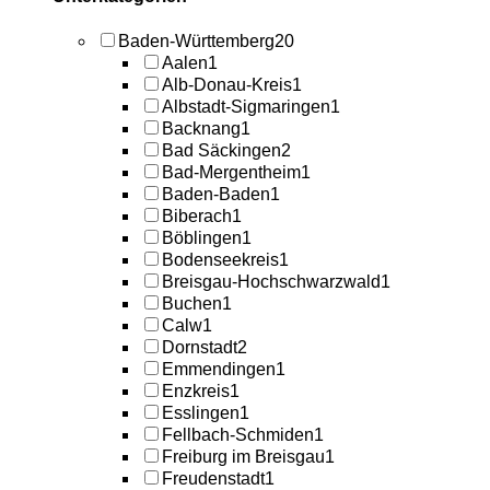
Baden-Württemberg
20
Aalen
1
Alb-Donau-Kreis
1
Albstadt-Sigmaringen
1
Backnang
1
Bad Säckingen
2
Bad-Mergentheim
1
Baden-Baden
1
Biberach
1
Böblingen
1
Bodenseekreis
1
Breisgau-Hochschwarzwald
1
Buchen
1
Calw
1
Dornstadt
2
Emmendingen
1
Enzkreis
1
Esslingen
1
Fellbach-Schmiden
1
Freiburg im Breisgau
1
Freudenstadt
1