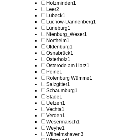
Holzminden
1
Leer
2
Lübeck
1
Lüchow-Dannenberg
1
Lüneburg
1
Nienburg_Weser
1
Northeim
1
Oldenburg
1
Osnabrück
1
Osterholz
1
Osterode am Harz
1
Peine
1
Rotenburg Wümme
1
Salzgitter
1
Schaumburg
1
Stade
1
Uelzen
1
Vechta
1
Verden
1
Wesermarsch
1
Weyhe
1
Wilhelmshaven
3