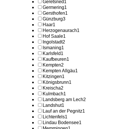
Geretsried
1
Germering
1
Gersthofen
1
Günzburg
3
Haar
1
Herzogenaurach
1
Hof Saale
1
Ingolstadt
2
Ismaning
1
Karlsfeld
1
Kaufbeuren
1
Kempten
2
Kempten Allgäu
1
Kitzingen
1
Königsbrunn
1
Kreischa
2
Kulmbach
1
Landsberg am Lech
2
Landshut
1
Lauf an der Pegnitz
1
Lichtenfels
1
Lindau Bodensee
1
Memmingen
1