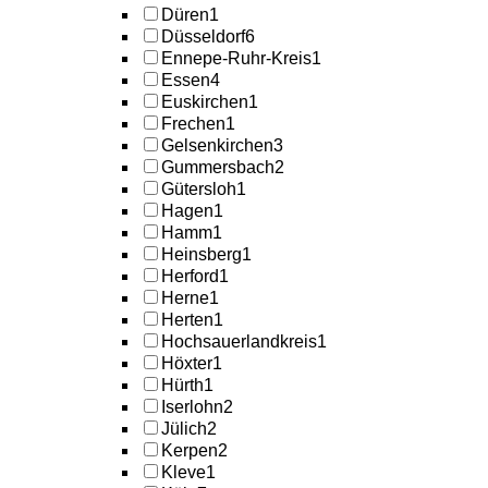
Düren
1
Düsseldorf
6
Ennepe-Ruhr-Kreis
1
Essen
4
Euskirchen
1
Frechen
1
Gelsenkirchen
3
Gummersbach
2
Gütersloh
1
Hagen
1
Hamm
1
Heinsberg
1
Herford
1
Herne
1
Herten
1
Hochsauerlandkreis
1
Höxter
1
Hürth
1
Iserlohn
2
Jülich
2
Kerpen
2
Kleve
1