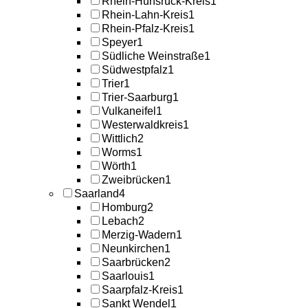
Rhein-Hunsrück-Kreis
1
Rhein-Lahn-Kreis
1
Rhein-Pfalz-Kreis
1
Speyer
1
Südliche Weinstraße
1
Südwestpfalz
1
Trier
1
Trier-Saarburg
1
Vulkaneifel
1
Westerwaldkreis
1
Wittlich
2
Worms
1
Wörth
1
Zweibrücken
1
Saarland
4
Homburg
2
Lebach
2
Merzig-Wadern
1
Neunkirchen
1
Saarbrücken
2
Saarlouis
1
Saarpfalz-Kreis
1
Sankt Wendel
1