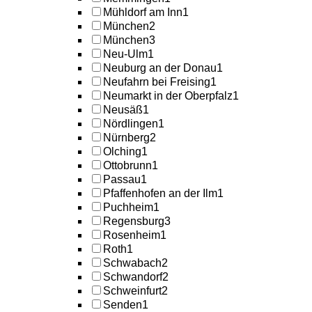
Mühldorf am Inn
1
München
2
München
3
Neu-Ulm
1
Neuburg an der Donau
1
Neufahrn bei Freising
1
Neumarkt in der Oberpfalz
1
Neusäß
1
Nördlingen
1
Nürnberg
2
Olching
1
Ottobrunn
1
Passau
1
Pfaffenhofen an der Ilm
1
Puchheim
1
Regensburg
3
Rosenheim
1
Roth
1
Schwabach
2
Schwandorf
2
Schweinfurt
2
Senden
1