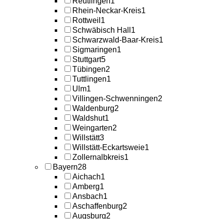
Reutlingen
1
Rhein-Neckar-Kreis
1
Rottweil
1
Schwäbisch Hall
1
Schwarzwald-Baar-Kreis
1
Sigmaringen
1
Stuttgart
5
Tübingen
2
Tuttlingen
1
Ulm
1
Villingen-Schwenningen
2
Waldenburg
2
Waldshut
1
Weingarten
2
Willstätt
3
Willstätt-Eckartsweie
1
Zollernalbkreis
1
Bayern
28
Aichach
1
Amberg
1
Ansbach
1
Aschaffenburg
2
Augsburg
2