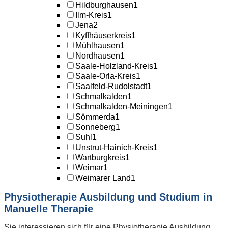
Hildburghausen
1
Ilm-Kreis
1
Jena
2
Kyffhäuserkreis
1
Mühlhausen
1
Nordhausen
1
Saale-Holzland-Kreis
1
Saale-Orla-Kreis
1
Saalfeld-Rudolstadt
1
Schmalkalden
1
Schmalkalden-Meiningen
1
Sömmerda
1
Sonneberg
1
Suhl
1
Unstrut-Hainich-Kreis
1
Wartburgkreis
1
Weimar
1
Weimarer Land
1
Physiotherapie Ausbildung und Studium in
Manuelle Therapie
Sie interessieren sich für eine Physiotherapie Ausbildung