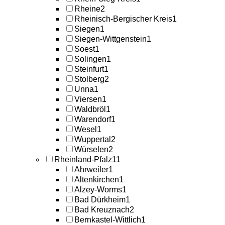
Rheine
2
Rheinisch-Bergischer Kreis
1
Siegen
1
Siegen-Wittgenstein
1
Soest
1
Solingen
1
Steinfurt
1
Stolberg
2
Unna
1
Viersen
1
Waldbröl
1
Warendorf
1
Wesel
1
Wuppertal
2
Würselen
2
Rheinland-Pfalz
11
Ahrweiler
1
Altenkirchen
1
Alzey-Worms
1
Bad Dürkheim
1
Bad Kreuznach
2
Bernkastel-Wittlich
1