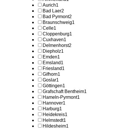
Aurich
1
Bad Laer
2
Bad Pyrmont
2
Braunschweig
1
Celle
1
Cloppenburg
1
Cuxhaven
1
Delmenhorst
2
Diepholz
1
Emden
1
Emsland
1
Friesland
1
Gifhorn
1
Goslar
1
Göttingen
1
Grafschaft Bentheim
1
Hameln-Pyrmont
1
Hannover
1
Harburg
1
Heidekreis
1
Helmstedt
1
Hildesheim
1