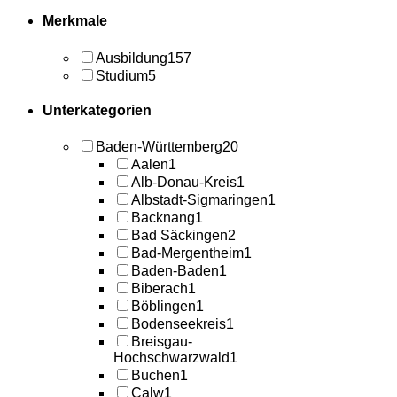
Merkmale
Ausbildung
157
Studium
5
Unterkategorien
Baden-Württemberg
20
Aalen
1
Alb-Donau-Kreis
1
Albstadt-Sigmaringen
1
Backnang
1
Bad Säckingen
2
Bad-Mergentheim
1
Baden-Baden
1
Biberach
1
Böblingen
1
Bodenseekreis
1
Breisgau-
Hochschwarzwald
1
Buchen
1
Calw
1