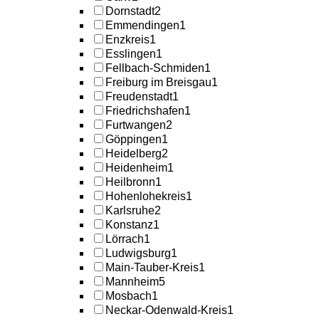
Dornstadt
2
Emmendingen
1
Enzkreis
1
Esslingen
1
Fellbach-Schmiden
1
Freiburg im Breisgau
1
Freudenstadt
1
Friedrichshafen
1
Furtwangen
2
Göppingen
1
Heidelberg
2
Heidenheim
1
Heilbronn
1
Hohenlohekreis
1
Karlsruhe
2
Konstanz
1
Lörrach
1
Ludwigsburg
1
Main-Tauber-Kreis
1
Mannheim
5
Mosbach
1
Neckar-Odenwald-Kreis
1