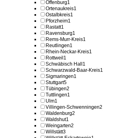
Offenburg
1
Ortenaukreis
1
Ostalbkreis
1
Pforzheim
1
Rastatt
1
Ravensburg
1
Rems-Murr-Kreis
1
Reutlingen
1
Rhein-Neckar-Kreis
1
Rottweil
1
Schwäbisch Hall
1
Schwarzwald-Baar-Kreis
1
Sigmaringen
1
Stuttgart
5
Tübingen
2
Tuttlingen
1
Ulm
1
Villingen-Schwenningen
2
Waldenburg
2
Waldshut
1
Weingarten
2
Willstätt
3
Willstätt-Eckartsweie
1