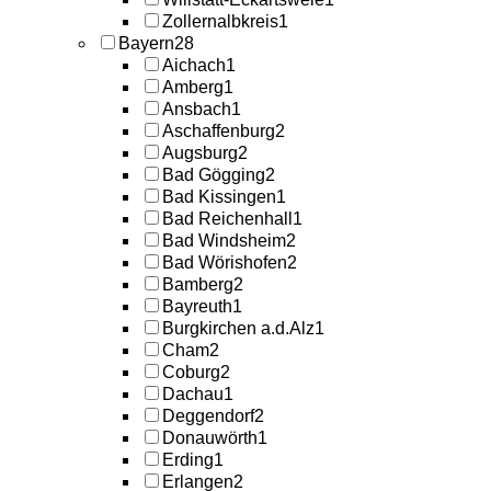
Zollernalbkreis
1
Bayern
28
Aichach
1
Amberg
1
Ansbach
1
Aschaffenburg
2
Augsburg
2
Bad Gögging
2
Bad Kissingen
1
Bad Reichenhall
1
Bad Windsheim
2
Bad Wörishofen
2
Bamberg
2
Bayreuth
1
Burgkirchen a.d.Alz
1
Cham
2
Coburg
2
Dachau
1
Deggendorf
2
Donauwörth
1
Erding
1
Erlangen
2