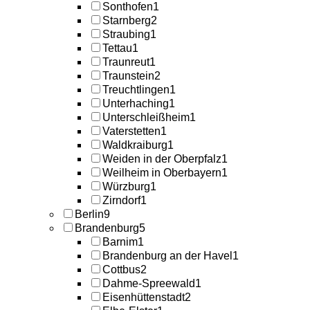
Sonthofen
1
Starnberg
2
Straubing
1
Tettau
1
Traunreut
1
Traunstein
2
Treuchtlingen
1
Unterhaching
1
Unterschleißheim
1
Vaterstetten
1
Waldkraiburg
1
Weiden in der Oberpfalz
1
Weilheim in Oberbayern
1
Würzburg
1
Zirndorf
1
Berlin
9
Brandenburg
5
Barnim
1
Brandenburg an der Havel
1
Cottbus
2
Dahme-Spreewald
1
Eisenhüttenstadt
2