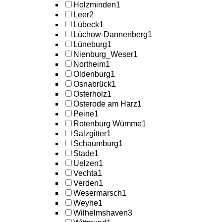
Holzminden
1
Leer
2
Lübeck
1
Lüchow-Dannenberg
1
Lüneburg
1
Nienburg_Weser
1
Northeim
1
Oldenburg
1
Osnabrück
1
Osterholz
1
Osterode am Harz
1
Peine
1
Rotenburg Wümme
1
Salzgitter
1
Schaumburg
1
Stade
1
Uelzen
1
Vechta
1
Verden
1
Wesermarsch
1
Weyhe
1
Wilhelmshaven
3