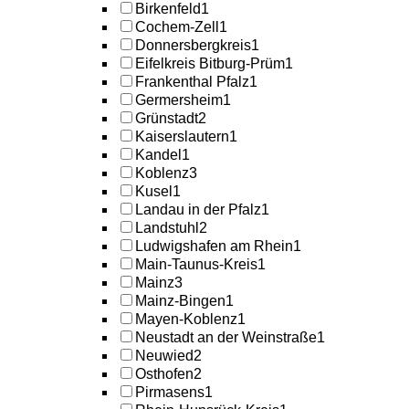
Birkenfeld
1
Cochem-Zell
1
Donnersbergkreis
1
Eifelkreis Bitburg-Prüm
1
Frankenthal Pfalz
1
Germersheim
1
Grünstadt
2
Kaiserslautern
1
Kandel
1
Koblenz
3
Kusel
1
Landau in der Pfalz
1
Landstuhl
2
Ludwigshafen am Rhein
1
Main-Taunus-Kreis
1
Mainz
3
Mainz-Bingen
1
Mayen-Koblenz
1
Neustadt an der Weinstraße
1
Neuwied
2
Osthofen
2
Pirmasens
1