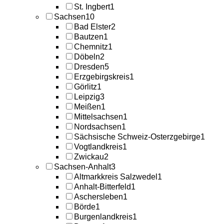
St. Ingbert
1
Sachsen
10
Bad Elster
2
Bautzen
1
Chemnitz
1
Döbeln
2
Dresden
5
Erzgebirgskreis
1
Görlitz
1
Leipzig
3
Meißen
1
Mittelsachsen
1
Nordsachsen
1
Sächsische Schweiz-Osterzgebirge
1
Vogtlandkreis
1
Zwickau
2
Sachsen-Anhalt
3
Altmarkkreis Salzwedel
1
Anhalt-Bitterfeld
1
Aschersleben
1
Börde
1
Burgenlandkreis
1