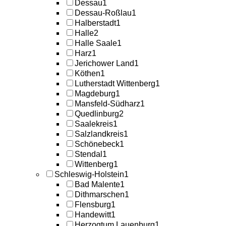
Dessau
1
Dessau-Roßlau
1
Halberstadt
1
Halle
2
Halle Saale
1
Harz
1
Jerichower Land
1
Köthen
1
Lutherstadt Wittenberg
1
Magdeburg
1
Mansfeld-Südharz
1
Quedlinburg
2
Saalekreis
1
Salzlandkreis
1
Schönebeck
1
Stendal
1
Wittenberg
1
Schleswig-Holstein
1
Bad Malente
1
Dithmarschen
1
Flensburg
1
Handewitt
1
Herzogtum Lauenburg
1