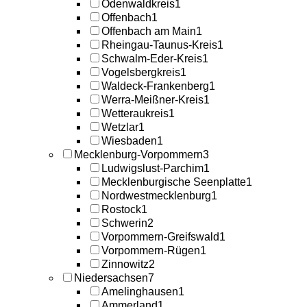
Odenwaldkreis
1
Offenbach
1
Offenbach am Main
1
Rheingau-Taunus-Kreis
1
Schwalm-Eder-Kreis
1
Vogelsbergkreis
1
Waldeck-Frankenberg
1
Werra-Meißner-Kreis
1
Wetteraukreis
1
Wetzlar
1
Wiesbaden
1
Mecklenburg-Vorpommern
3
Ludwigslust-Parchim
1
Mecklenburgische Seenplatte
1
Nordwestmecklenburg
1
Rostock
1
Schwerin
2
Vorpommern-Greifswald
1
Vorpommern-Rügen
1
Zinnowitz
2
Niedersachsen
7
Amelinghausen
1
Ammerland
1