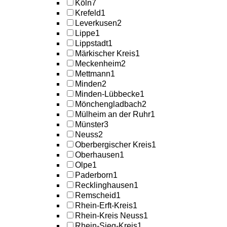
Köln
7
Krefeld
1
Leverkusen
2
Lippe
1
Lippstadt
1
Märkischer Kreis
1
Meckenheim
2
Mettmann
1
Minden
2
Minden-Lübbecke
1
Mönchengladbach
2
Mülheim an der Ruhr
1
Münster
3
Neuss
2
Oberbergischer Kreis
1
Oberhausen
1
Olpe
1
Paderborn
1
Recklinghausen
1
Remscheid
1
Rhein-Erft-Kreis
1
Rhein-Kreis Neuss
1
Rhein-Sieg-Kreis
1