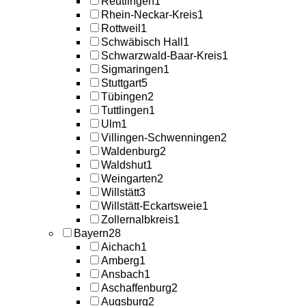
Reutlingen
1
Rhein-Neckar-Kreis
1
Rottweil
1
Schwäbisch Hall
1
Schwarzwald-Baar-Kreis
1
Sigmaringen
1
Stuttgart
5
Tübingen
2
Tuttlingen
1
Ulm
1
Villingen-Schwenningen
2
Waldenburg
2
Waldshut
1
Weingarten
2
Willstätt
3
Willstätt-Eckartsweie
1
Zollernalbkreis
1
Bayern
28
Aichach
1
Amberg
1
Ansbach
1
Aschaffenburg
2
Augsburg
2