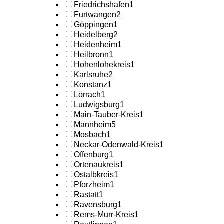
Friedrichshafen
1
Furtwangen
2
Göppingen
1
Heidelberg
2
Heidenheim
1
Heilbronn
1
Hohenlohekreis
1
Karlsruhe
2
Konstanz
1
Lörrach
1
Ludwigsburg
1
Main-Tauber-Kreis
1
Mannheim
5
Mosbach
1
Neckar-Odenwald-Kreis
1
Offenburg
1
Ortenaukreis
1
Ostalbkreis
1
Pforzheim
1
Rastatt
1
Ravensburg
1
Rems-Murr-Kreis
1