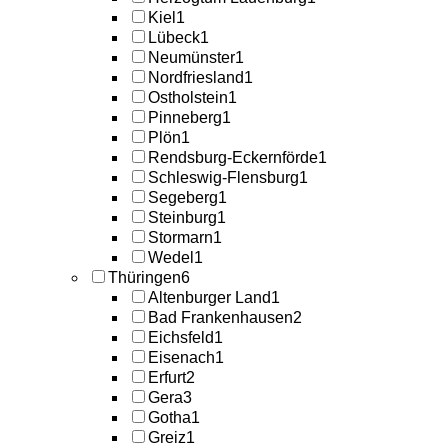
Kiel
1
Lübeck
1
Neumünster
1
Nordfriesland
1
Ostholstein
1
Pinneberg
1
Plön
1
Rendsburg-Eckernförde
1
Schleswig-Flensburg
1
Segeberg
1
Steinburg
1
Stormarn
1
Wedel
1
Thüringen
6
Altenburger Land
1
Bad Frankenhausen
2
Eichsfeld
1
Eisenach
1
Erfurt
2
Gera
3
Gotha
1
Greiz
1