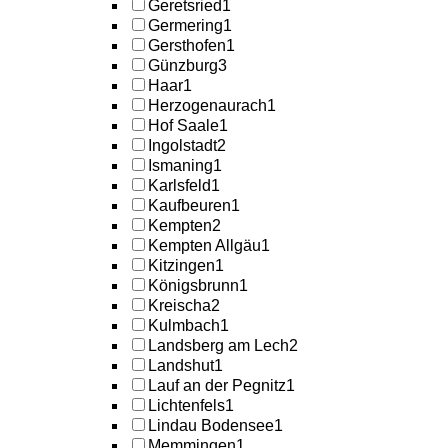
Geretsried
1
Germering
1
Gersthofen
1
Günzburg
3
Haar
1
Herzogenaurach
1
Hof Saale
1
Ingolstadt
2
Ismaning
1
Karlsfeld
1
Kaufbeuren
1
Kempten
2
Kempten Allgäu
1
Kitzingen
1
Königsbrunn
1
Kreischa
2
Kulmbach
1
Landsberg am Lech
2
Landshut
1
Lauf an der Pegnitz
1
Lichtenfels
1
Lindau Bodensee
1
Memmingen
1