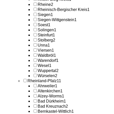
Rheine
2
Rheinisch-Bergischer Kreis
1
Siegen
1
Siegen-Wittgenstein
1
Soest
1
Solingen
1
Steinfurt
1
Stolberg
2
Unna
1
Viersen
1
Waldbröl
1
Warendorf
1
Wesel
1
Wuppertal
2
Würselen
2
Rheinland-Pfalz
11
Ahrweiler
1
Altenkirchen
1
Alzey-Worms
1
Bad Dürkheim
1
Bad Kreuznach
2
Bernkastel-Wittlich
1