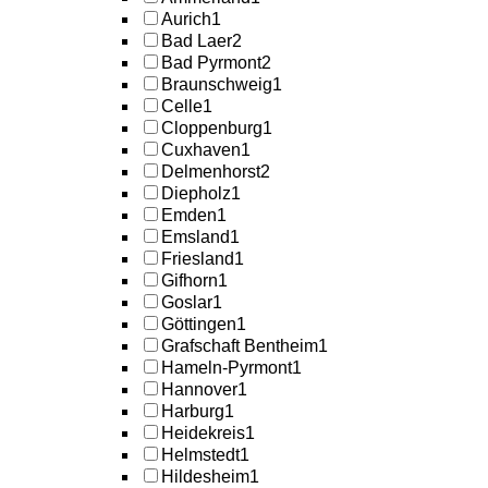
Aurich
1
Bad Laer
2
Bad Pyrmont
2
Braunschweig
1
Celle
1
Cloppenburg
1
Cuxhaven
1
Delmenhorst
2
Diepholz
1
Emden
1
Emsland
1
Friesland
1
Gifhorn
1
Goslar
1
Göttingen
1
Grafschaft Bentheim
1
Hameln-Pyrmont
1
Hannover
1
Harburg
1
Heidekreis
1
Helmstedt
1
Hildesheim
1