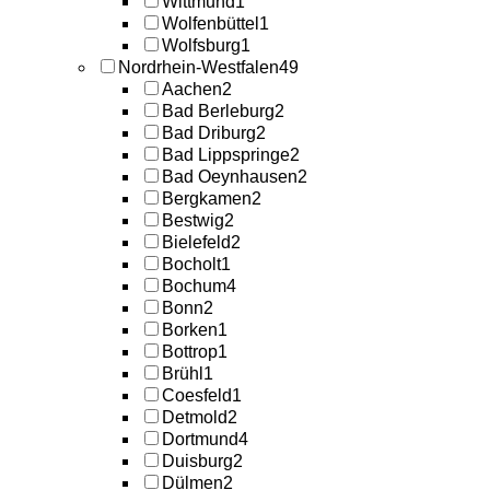
Wittmund
1
Wolfenbüttel
1
Wolfsburg
1
Nordrhein-Westfalen
49
Aachen
2
Bad Berleburg
2
Bad Driburg
2
Bad Lippspringe
2
Bad Oeynhausen
2
Bergkamen
2
Bestwig
2
Bielefeld
2
Bocholt
1
Bochum
4
Bonn
2
Borken
1
Bottrop
1
Brühl
1
Coesfeld
1
Detmold
2
Dortmund
4
Duisburg
2
Dülmen
2