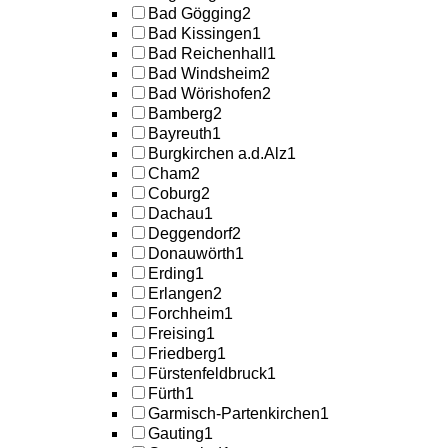
Bad Gögging
2
Bad Kissingen
1
Bad Reichenhall
1
Bad Windsheim
2
Bad Wörishofen
2
Bamberg
2
Bayreuth
1
Burgkirchen a.d.Alz
1
Cham
2
Coburg
2
Dachau
1
Deggendorf
2
Donauwörth
1
Erding
1
Erlangen
2
Forchheim
1
Freising
1
Friedberg
1
Fürstenfeldbruck
1
Fürth
1
Garmisch-Partenkirchen
1
Gauting
1