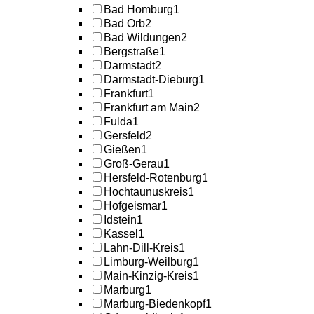
Bad Homburg
1
Bad Orb
2
Bad Wildungen
2
Bergstraße
1
Darmstadt
2
Darmstadt-Dieburg
1
Frankfurt
1
Frankfurt am Main
2
Fulda
1
Gersfeld
2
Gießen
1
Groß-Gerau
1
Hersfeld-Rotenburg
1
Hochtaunuskreis
1
Hofgeismar
1
Idstein
1
Kassel
1
Lahn-Dill-Kreis
1
Limburg-Weilburg
1
Main-Kinzig-Kreis
1
Marburg
1
Marburg-Biedenkopf
1