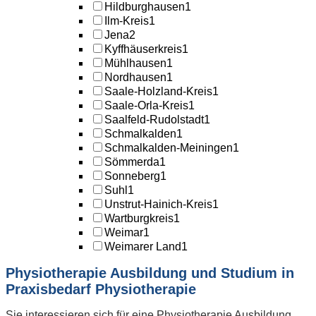
Hildburghausen
1
Ilm-Kreis
1
Jena
2
Kyffhäuserkreis
1
Mühlhausen
1
Nordhausen
1
Saale-Holzland-Kreis
1
Saale-Orla-Kreis
1
Saalfeld-Rudolstadt
1
Schmalkalden
1
Schmalkalden-Meiningen
1
Sömmerda
1
Sonneberg
1
Suhl
1
Unstrut-Hainich-Kreis
1
Wartburgkreis
1
Weimar
1
Weimarer Land
1
Physiotherapie Ausbildung und Studium in
Praxisbedarf Physiotherapie
Sie interessieren sich für eine Physiotherapie Ausbildung