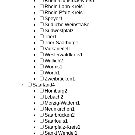
Rhein-Hunsrück-Kreis
1
Rhein-Lahn-Kreis
1
Rhein-Pfalz-Kreis
1
Speyer
1
Südliche Weinstraße
1
Südwestpfalz
1
Trier
1
Trier-Saarburg
1
Vulkaneifel
1
Westerwaldkreis
1
Wittlich
2
Worms
1
Wörth
1
Zweibrücken
1
Saarland
4
Homburg
2
Lebach
2
Merzig-Wadern
1
Neunkirchen
1
Saarbrücken
2
Saarlouis
1
Saarpfalz-Kreis
1
Sankt Wendel
1