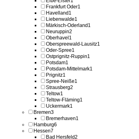
Elbe-Elster
1
Frankfurt Oder
1
Havelland
1
Liebenwalde
1
Märkisch-Oderland
1
Neuruppin
2
Oberhavel
1
Oberspreewald-Lausitz
1
Oder-Spree
1
Ostprignitz-Ruppin
1
Potsdam
1
Potsdam-Mittelmark
1
Prignitz
1
Spree-Neiße
1
Strausberg
2
Teltow
1
Teltow-Fläming
1
Uckermark
1
Bremen
3
Bremerhaven
1
Hamburg
6
Hessen
7
Bad Hersfeld
2