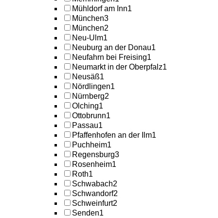
Mühldorf am Inn
1
München
3
München
2
Neu-Ulm
1
Neuburg an der Donau
1
Neufahrn bei Freising
1
Neumarkt in der Oberpfalz
1
Neusäß
1
Nördlingen
1
Nürnberg
2
Olching
1
Ottobrunn
1
Passau
1
Pfaffenhofen an der Ilm
1
Puchheim
1
Regensburg
3
Rosenheim
1
Roth
1
Schwabach
2
Schwandorf
2
Schweinfurt
2
Senden
1