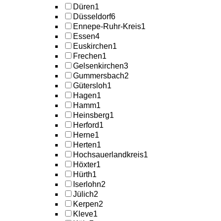
Düren
1
Düsseldorf
6
Ennepe-Ruhr-Kreis
1
Essen
4
Euskirchen
1
Frechen
1
Gelsenkirchen
3
Gummersbach
2
Gütersloh
1
Hagen
1
Hamm
1
Heinsberg
1
Herford
1
Herne
1
Herten
1
Hochsauerlandkreis
1
Höxter
1
Hürth
1
Iserlohn
2
Jülich
2
Kerpen
2
Kleve
1