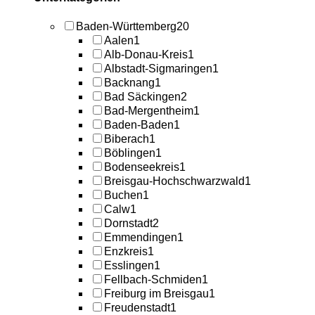
Baden-Württemberg
20
Aalen
1
Alb-Donau-Kreis
1
Albstadt-Sigmaringen
1
Backnang
1
Bad Säckingen
2
Bad-Mergentheim
1
Baden-Baden
1
Biberach
1
Böblingen
1
Bodenseekreis
1
Breisgau-Hochschwarzwald
1
Buchen
1
Calw
1
Dornstadt
2
Emmendingen
1
Enzkreis
1
Esslingen
1
Fellbach-Schmiden
1
Freiburg im Breisgau
1
Freudenstadt
1