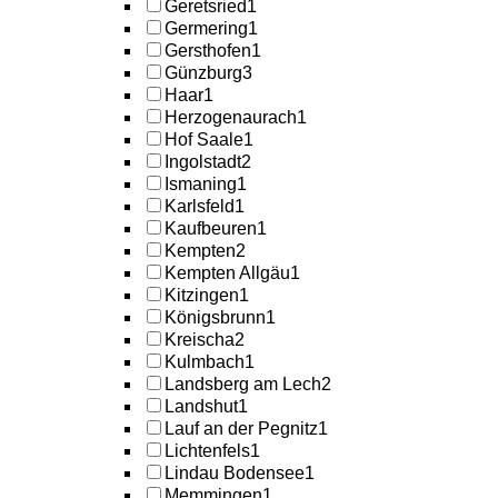
Geretsried
1
Germering
1
Gersthofen
1
Günzburg
3
Haar
1
Herzogenaurach
1
Hof Saale
1
Ingolstadt
2
Ismaning
1
Karlsfeld
1
Kaufbeuren
1
Kempten
2
Kempten Allgäu
1
Kitzingen
1
Königsbrunn
1
Kreischa
2
Kulmbach
1
Landsberg am Lech
2
Landshut
1
Lauf an der Pegnitz
1
Lichtenfels
1
Lindau Bodensee
1
Memmingen
1