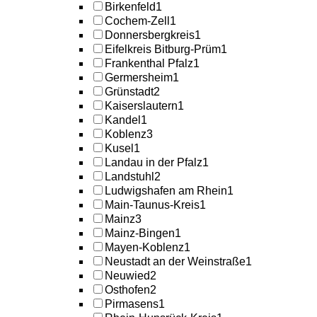
Birkenfeld
1
Cochem-Zell
1
Donnersbergkreis
1
Eifelkreis Bitburg-Prüm
1
Frankenthal Pfalz
1
Germersheim
1
Grünstadt
2
Kaiserslautern
1
Kandel
1
Koblenz
3
Kusel
1
Landau in der Pfalz
1
Landstuhl
2
Ludwigshafen am Rhein
1
Main-Taunus-Kreis
1
Mainz
3
Mainz-Bingen
1
Mayen-Koblenz
1
Neustadt an der Weinstraße
1
Neuwied
2
Osthofen
2
Pirmasens
1