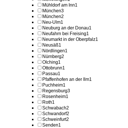
Mühldorf am Inn
1
München
3
München
2
Neu-Ulm
1
Neuburg an der Donau
1
Neufahrn bei Freising
1
Neumarkt in der Oberpfalz
1
Neusäß
1
Nördlingen
1
Nürnberg
2
Olching
1
Ottobrunn
1
Passau
1
Pfaffenhofen an der Ilm
1
Puchheim
1
Regensburg
3
Rosenheim
1
Roth
1
Schwabach
2
Schwandorf
2
Schweinfurt
2
Senden
1