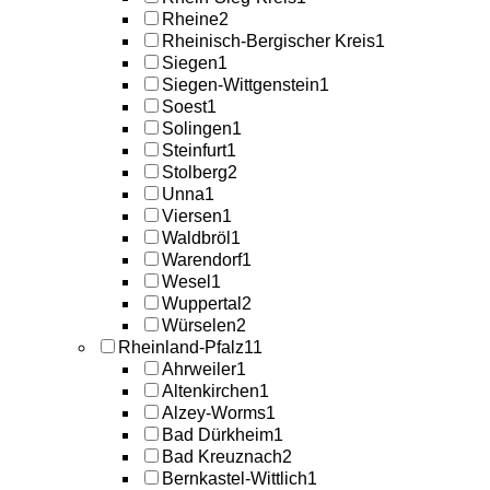
Rheine
2
Rheinisch-Bergischer Kreis
1
Siegen
1
Siegen-Wittgenstein
1
Soest
1
Solingen
1
Steinfurt
1
Stolberg
2
Unna
1
Viersen
1
Waldbröl
1
Warendorf
1
Wesel
1
Wuppertal
2
Würselen
2
Rheinland-Pfalz
11
Ahrweiler
1
Altenkirchen
1
Alzey-Worms
1
Bad Dürkheim
1
Bad Kreuznach
2
Bernkastel-Wittlich
1