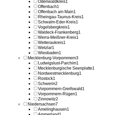
Odenwaldkreis
1
Offenbach
1
Offenbach am Main
1
Rheingau-Taunus-Kreis
1
Schwalm-Eder-Kreis
1
Vogelsbergkreis
1
Waldeck-Frankenberg
1
Werra-Meißner-Kreis
1
Wetteraukreis
1
Wetzlar
1
Wiesbaden
1
Mecklenburg-Vorpommern
3
Ludwigslust-Parchim
1
Mecklenburgische Seenplatte
1
Nordwestmecklenburg
1
Rostock
1
Schwerin
2
Vorpommern-Greifswald
1
Vorpommern-Rügen
1
Zinnowitz
2
Niedersachsen
7
Amelinghausen
1
Ammerland
1