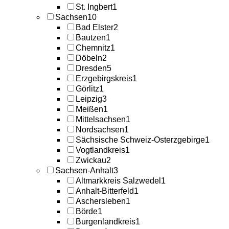
St. Ingbert
1
Sachsen
10
Bad Elster
2
Bautzen
1
Chemnitz
1
Döbeln
2
Dresden
5
Erzgebirgskreis
1
Görlitz
1
Leipzig
3
Meißen
1
Mittelsachsen
1
Nordsachsen
1
Sächsische Schweiz-Osterzgebirge
1
Vogtlandkreis
1
Zwickau
2
Sachsen-Anhalt
3
Altmarkkreis Salzwedel
1
Anhalt-Bitterfeld
1
Aschersleben
1
Börde
1
Burgenlandkreis
1