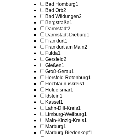
Bad Homburg
1
Bad Orb
2
Bad Wildungen
2
Bergstraße
1
Darmstadt
2
Darmstadt-Dieburg
1
Frankfurt
1
Frankfurt am Main
2
Fulda
1
Gersfeld
2
Gießen
1
Groß-Gerau
1
Hersfeld-Rotenburg
1
Hochtaunuskreis
1
Hofgeismar
1
Idstein
1
Kassel
1
Lahn-Dill-Kreis
1
Limburg-Weilburg
1
Main-Kinzig-Kreis
1
Marburg
1
Marburg-Biedenkopf
1