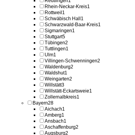
Reutlingen
1
Rhein-Neckar-Kreis
1
Rottweil
1
Schwäbisch Hall
1
Schwarzwald-Baar-Kreis
1
Sigmaringen
1
Stuttgart
5
Tübingen
2
Tuttlingen
1
Ulm
1
Villingen-Schwenningen
2
Waldenburg
2
Waldshut
1
Weingarten
2
Willstätt
3
Willstätt-Eckartsweie
1
Zollernalbkreis
1
Bayern
28
Aichach
1
Amberg
1
Ansbach
1
Aschaffenburg
2
Augsburg
2