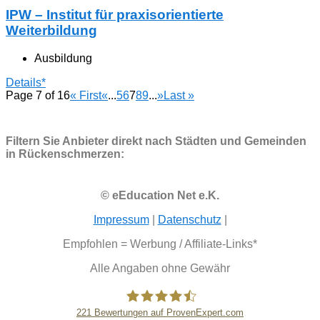
IPW – Institut für praxisorientierte
Weiterbildung
Ausbildung
Details*
Page 7 of 16
« First
«
...
5
6
7
8
9
...
»
Last »
Filtern Sie Anbieter direkt nach Städten und Gemeinden
in Rückenschmerzen:
© eEducation Net e.K.
Impressum
|
Datenschutz
|
Empfohlen = Werbung / Affiliate-Links*
Alle Angaben ohne Gewähr
221
Bewertungen auf ProvenExpert.com