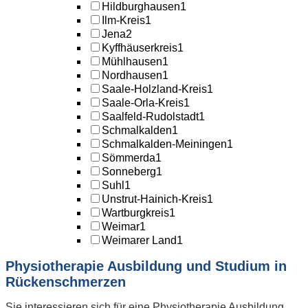
Hildburghausen
1
Ilm-Kreis
1
Jena
2
Kyffhäuserkreis
1
Mühlhausen
1
Nordhausen
1
Saale-Holzland-Kreis
1
Saale-Orla-Kreis
1
Saalfeld-Rudolstadt
1
Schmalkalden
1
Schmalkalden-Meiningen
1
Sömmerda
1
Sonneberg
1
Suhl
1
Unstrut-Hainich-Kreis
1
Wartburgkreis
1
Weimar
1
Weimarer Land
1
Physiotherapie Ausbildung und Studium in
Rückenschmerzen
Sie interessieren sich für eine Physiotherapie Ausbildung