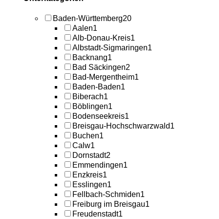
Baden-Württemberg
20
Aalen
1
Alb-Donau-Kreis
1
Albstadt-Sigmaringen
1
Backnang
1
Bad Säckingen
2
Bad-Mergentheim
1
Baden-Baden
1
Biberach
1
Böblingen
1
Bodenseekreis
1
Breisgau-Hochschwarzwald
1
Buchen
1
Calw
1
Dornstadt
2
Emmendingen
1
Enzkreis
1
Esslingen
1
Fellbach-Schmiden
1
Freiburg im Breisgau
1
Freudenstadt
1