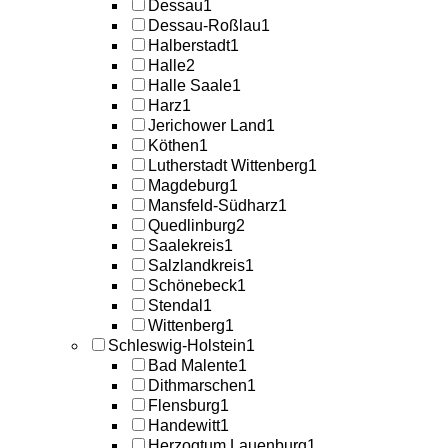
Dessau
1
Dessau-Roßlau
1
Halberstadt
1
Halle
2
Halle Saale
1
Harz
1
Jerichower Land
1
Köthen
1
Lutherstadt Wittenberg
1
Magdeburg
1
Mansfeld-Südharz
1
Quedlinburg
2
Saalekreis
1
Salzlandkreis
1
Schönebeck
1
Stendal
1
Wittenberg
1
Schleswig-Holstein
1
Bad Malente
1
Dithmarschen
1
Flensburg
1
Handewitt
1
Herzogtum Lauenburg
1