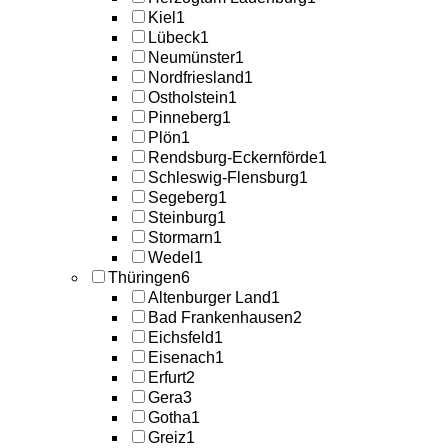
Kiel
1
Lübeck
1
Neumünster
1
Nordfriesland
1
Ostholstein
1
Pinneberg
1
Plön
1
Rendsburg-Eckernförde
1
Schleswig-Flensburg
1
Segeberg
1
Steinburg
1
Stormarn
1
Wedel
1
Thüringen
6
Altenburger Land
1
Bad Frankenhausen
2
Eichsfeld
1
Eisenach
1
Erfurt
2
Gera
3
Gotha
1
Greiz
1