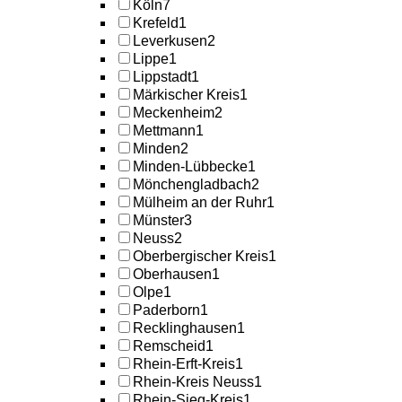
Köln
7
Krefeld
1
Leverkusen
2
Lippe
1
Lippstadt
1
Märkischer Kreis
1
Meckenheim
2
Mettmann
1
Minden
2
Minden-Lübbecke
1
Mönchengladbach
2
Mülheim an der Ruhr
1
Münster
3
Neuss
2
Oberbergischer Kreis
1
Oberhausen
1
Olpe
1
Paderborn
1
Recklinghausen
1
Remscheid
1
Rhein-Erft-Kreis
1
Rhein-Kreis Neuss
1
Rhein-Sieg-Kreis
1