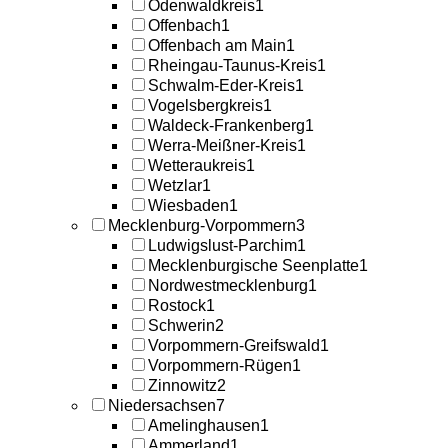
Odenwaldkreis
1
Offenbach
1
Offenbach am Main
1
Rheingau-Taunus-Kreis
1
Schwalm-Eder-Kreis
1
Vogelsbergkreis
1
Waldeck-Frankenberg
1
Werra-Meißner-Kreis
1
Wetteraukreis
1
Wetzlar
1
Wiesbaden
1
Mecklenburg-Vorpommern
3
Ludwigslust-Parchim
1
Mecklenburgische Seenplatte
1
Nordwestmecklenburg
1
Rostock
1
Schwerin
2
Vorpommern-Greifswald
1
Vorpommern-Rügen
1
Zinnowitz
2
Niedersachsen
7
Amelinghausen
1
Ammerland
1