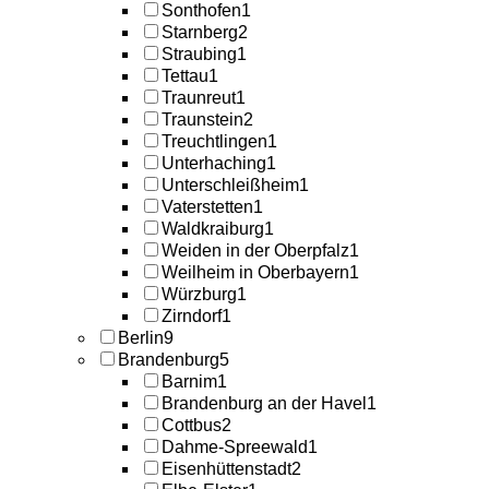
Sonthofen
1
Starnberg
2
Straubing
1
Tettau
1
Traunreut
1
Traunstein
2
Treuchtlingen
1
Unterhaching
1
Unterschleißheim
1
Vaterstetten
1
Waldkraiburg
1
Weiden in der Oberpfalz
1
Weilheim in Oberbayern
1
Würzburg
1
Zirndorf
1
Berlin
9
Brandenburg
5
Barnim
1
Brandenburg an der Havel
1
Cottbus
2
Dahme-Spreewald
1
Eisenhüttenstadt
2