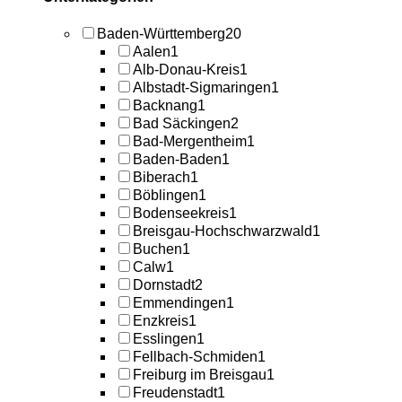
Baden-Württemberg
20
Aalen
1
Alb-Donau-Kreis
1
Albstadt-Sigmaringen
1
Backnang
1
Bad Säckingen
2
Bad-Mergentheim
1
Baden-Baden
1
Biberach
1
Böblingen
1
Bodenseekreis
1
Breisgau-Hochschwarzwald
1
Buchen
1
Calw
1
Dornstadt
2
Emmendingen
1
Enzkreis
1
Esslingen
1
Fellbach-Schmiden
1
Freiburg im Breisgau
1
Freudenstadt
1