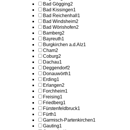
Bad Gögging
2
Bad Kissingen
1
Bad Reichenhall
1
Bad Windsheim
2
Bad Wörishofen
2
Bamberg
2
Bayreuth
1
Burgkirchen a.d.Alz
1
Cham
2
Coburg
2
Dachau
1
Deggendorf
2
Donauwörth
1
Erding
1
Erlangen
2
Forchheim
1
Freising
1
Friedberg
1
Fürstenfeldbruck
1
Fürth
1
Garmisch-Partenkirchen
1
Gauting
1