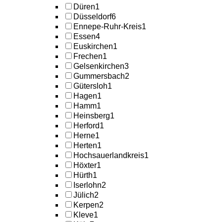
Düren
1
Düsseldorf
6
Ennepe-Ruhr-Kreis
1
Essen
4
Euskirchen
1
Frechen
1
Gelsenkirchen
3
Gummersbach
2
Gütersloh
1
Hagen
1
Hamm
1
Heinsberg
1
Herford
1
Herne
1
Herten
1
Hochsauerlandkreis
1
Höxter
1
Hürth
1
Iserlohn
2
Jülich
2
Kerpen
2
Kleve
1