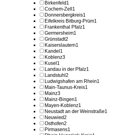
Birkenfeld
1
Cochem-Zell
1
Donnersbergkreis
1
Eifelkreis Bitburg-Prüm
1
Frankenthal Pfalz
1
Germersheim
1
Grünstadt
2
Kaiserslautern
1
Kandel
1
Koblenz
3
Kusel
1
Landau in der Pfalz
1
Landstuhl
2
Ludwigshafen am Rhein
1
Main-Taunus-Kreis
1
Mainz
3
Mainz-Bingen
1
Mayen-Koblenz
1
Neustadt an der Weinstraße
1
Neuwied
2
Osthofen
2
Pirmasens
1