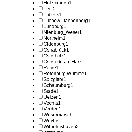
Holzminden
1
Leer
2
Lübeck
1
Lüchow-Dannenberg
1
Lüneburg
1
Nienburg_Weser
1
Northeim
1
Oldenburg
1
Osnabrück
1
Osterholz
1
Osterode am Harz
1
Peine
1
Rotenburg Wümme
1
Salzgitter
1
Schaumburg
1
Stade
1
Uelzen
1
Vechta
1
Verden
1
Wesermarsch
1
Weyhe
1
Wilhelmshaven
3