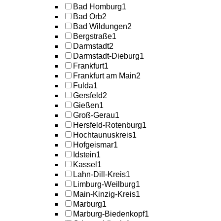
Bad Homburg
1
Bad Orb
2
Bad Wildungen
2
Bergstraße
1
Darmstadt
2
Darmstadt-Dieburg
1
Frankfurt
1
Frankfurt am Main
2
Fulda
1
Gersfeld
2
Gießen
1
Groß-Gerau
1
Hersfeld-Rotenburg
1
Hochtaunuskreis
1
Hofgeismar
1
Idstein
1
Kassel
1
Lahn-Dill-Kreis
1
Limburg-Weilburg
1
Main-Kinzig-Kreis
1
Marburg
1
Marburg-Biedenkopf
1