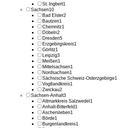
St. Ingbert
1
Sachsen
10
Bad Elster
2
Bautzen
1
Chemnitz
1
Döbeln
2
Dresden
5
Erzgebirgskreis
1
Görlitz
1
Leipzig
3
Meißen
1
Mittelsachsen
1
Nordsachsen
1
Sächsische Schweiz-Osterzgebirge
1
Vogtlandkreis
1
Zwickau
2
Sachsen-Anhalt
3
Altmarkkreis Salzwedel
1
Anhalt-Bitterfeld
1
Aschersleben
1
Börde
1
Burgenlandkreis
1