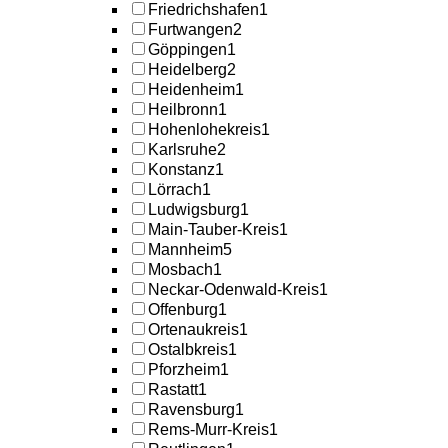
Friedrichshafen
1
Furtwangen
2
Göppingen
1
Heidelberg
2
Heidenheim
1
Heilbronn
1
Hohenlohekreis
1
Karlsruhe
2
Konstanz
1
Lörrach
1
Ludwigsburg
1
Main-Tauber-Kreis
1
Mannheim
5
Mosbach
1
Neckar-Odenwald-Kreis
1
Offenburg
1
Ortenaukreis
1
Ostalbkreis
1
Pforzheim
1
Rastatt
1
Ravensburg
1
Rems-Murr-Kreis
1