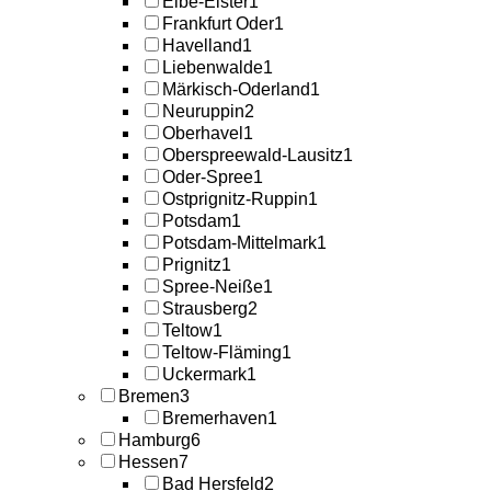
Elbe-Elster
1
Frankfurt Oder
1
Havelland
1
Liebenwalde
1
Märkisch-Oderland
1
Neuruppin
2
Oberhavel
1
Oberspreewald-Lausitz
1
Oder-Spree
1
Ostprignitz-Ruppin
1
Potsdam
1
Potsdam-Mittelmark
1
Prignitz
1
Spree-Neiße
1
Strausberg
2
Teltow
1
Teltow-Fläming
1
Uckermark
1
Bremen
3
Bremerhaven
1
Hamburg
6
Hessen
7
Bad Hersfeld
2