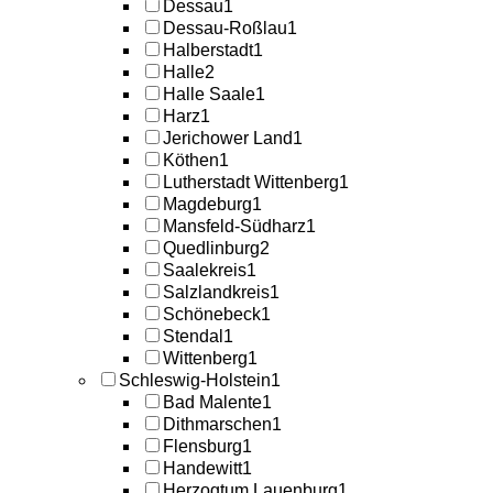
Dessau
1
Dessau-Roßlau
1
Halberstadt
1
Halle
2
Halle Saale
1
Harz
1
Jerichower Land
1
Köthen
1
Lutherstadt Wittenberg
1
Magdeburg
1
Mansfeld-Südharz
1
Quedlinburg
2
Saalekreis
1
Salzlandkreis
1
Schönebeck
1
Stendal
1
Wittenberg
1
Schleswig-Holstein
1
Bad Malente
1
Dithmarschen
1
Flensburg
1
Handewitt
1
Herzogtum Lauenburg
1