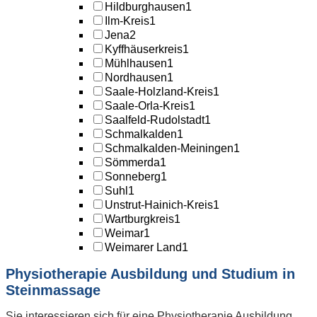
Hildburghausen
1
Ilm-Kreis
1
Jena
2
Kyffhäuserkreis
1
Mühlhausen
1
Nordhausen
1
Saale-Holzland-Kreis
1
Saale-Orla-Kreis
1
Saalfeld-Rudolstadt
1
Schmalkalden
1
Schmalkalden-Meiningen
1
Sömmerda
1
Sonneberg
1
Suhl
1
Unstrut-Hainich-Kreis
1
Wartburgkreis
1
Weimar
1
Weimarer Land
1
Physiotherapie Ausbildung und Studium in
Steinmassage
Sie interessieren sich für eine Physiotherapie Ausbildung