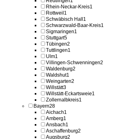
Reutlingen
1
Rhein-Neckar-Kreis
1
Rottweil
1
Schwäbisch Hall
1
Schwarzwald-Baar-Kreis
1
Sigmaringen
1
Stuttgart
5
Tübingen
2
Tuttlingen
1
Ulm
1
Villingen-Schwenningen
2
Waldenburg
2
Waldshut
1
Weingarten
2
Willstätt
3
Willstätt-Eckartsweie
1
Zollernalbkreis
1
Bayern
28
Aichach
1
Amberg
1
Ansbach
1
Aschaffenburg
2
Augsburg
2