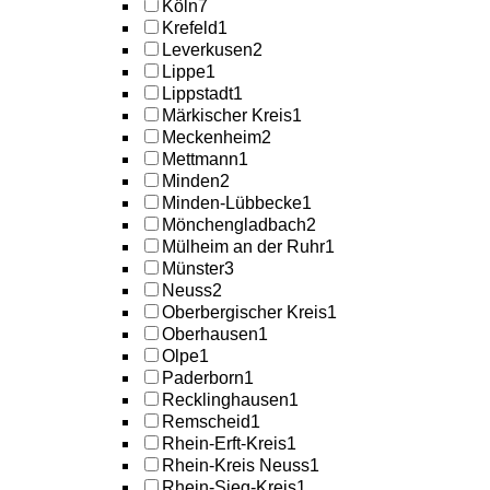
Köln
7
Krefeld
1
Leverkusen
2
Lippe
1
Lippstadt
1
Märkischer Kreis
1
Meckenheim
2
Mettmann
1
Minden
2
Minden-Lübbecke
1
Mönchengladbach
2
Mülheim an der Ruhr
1
Münster
3
Neuss
2
Oberbergischer Kreis
1
Oberhausen
1
Olpe
1
Paderborn
1
Recklinghausen
1
Remscheid
1
Rhein-Erft-Kreis
1
Rhein-Kreis Neuss
1
Rhein-Sieg-Kreis
1