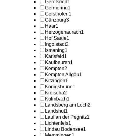
Geretsried
1
Germering
1
Gersthofen
1
Günzburg
3
Haar
1
Herzogenaurach
1
Hof Saale
1
Ingolstadt
2
Ismaning
1
Karlsfeld
1
Kaufbeuren
1
Kempten
2
Kempten Allgäu
1
Kitzingen
1
Königsbrunn
1
Kreischa
2
Kulmbach
1
Landsberg am Lech
2
Landshut
1
Lauf an der Pegnitz
1
Lichtenfels
1
Lindau Bodensee
1
Memmingen
1