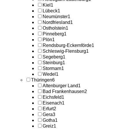
Kiel
1
Lübeck
1
Neumünster
1
Nordfriesland
1
Ostholstein
1
Pinneberg
1
Plön
1
Rendsburg-Eckernförde
1
Schleswig-Flensburg
1
Segeberg
1
Steinburg
1
Stormarn
1
Wedel
1
Thüringen
6
Altenburger Land
1
Bad Frankenhausen
2
Eichsfeld
1
Eisenach
1
Erfurt
2
Gera
3
Gotha
1
Greiz
1