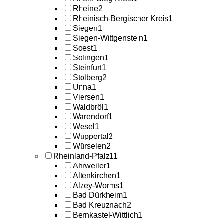
Rheine
2
Rheinisch-Bergischer Kreis
1
Siegen
1
Siegen-Wittgenstein
1
Soest
1
Solingen
1
Steinfurt
1
Stolberg
2
Unna
1
Viersen
1
Waldbröl
1
Warendorf
1
Wesel
1
Wuppertal
2
Würselen
2
Rheinland-Pfalz
11
Ahrweiler
1
Altenkirchen
1
Alzey-Worms
1
Bad Dürkheim
1
Bad Kreuznach
2
Bernkastel-Wittlich
1