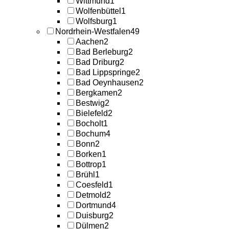
Wittmund
1
Wolfenbüttel
1
Wolfsburg
1
Nordrhein-Westfalen
49
Aachen
2
Bad Berleburg
2
Bad Driburg
2
Bad Lippspringe
2
Bad Oeynhausen
2
Bergkamen
2
Bestwig
2
Bielefeld
2
Bocholt
1
Bochum
4
Bonn
2
Borken
1
Bottrop
1
Brühl
1
Coesfeld
1
Detmold
2
Dortmund
4
Duisburg
2
Dülmen
2