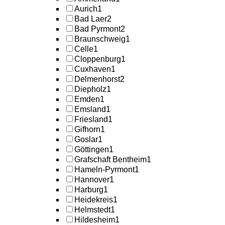
Aurich
1
Bad Laer
2
Bad Pyrmont
2
Braunschweig
1
Celle
1
Cloppenburg
1
Cuxhaven
1
Delmenhorst
2
Diepholz
1
Emden
1
Emsland
1
Friesland
1
Gifhorn
1
Goslar
1
Göttingen
1
Grafschaft Bentheim
1
Hameln-Pyrmont
1
Hannover
1
Harburg
1
Heidekreis
1
Helmstedt
1
Hildesheim
1