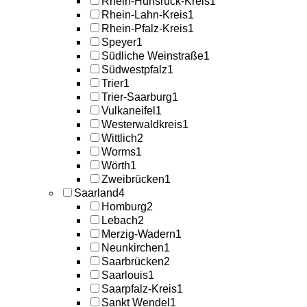
Rhein-Hunsrück-Kreis
1
Rhein-Lahn-Kreis
1
Rhein-Pfalz-Kreis
1
Speyer
1
Südliche Weinstraße
1
Südwestpfalz
1
Trier
1
Trier-Saarburg
1
Vulkaneifel
1
Westerwaldkreis
1
Wittlich
2
Worms
1
Wörth
1
Zweibrücken
1
Saarland
4
Homburg
2
Lebach
2
Merzig-Wadern
1
Neunkirchen
1
Saarbrücken
2
Saarlouis
1
Saarpfalz-Kreis
1
Sankt Wendel
1