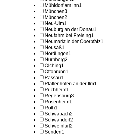
Mühldorf am Inn
1
München
3
München
2
Neu-Ulm
1
Neuburg an der Donau
1
Neufahrn bei Freising
1
Neumarkt in der Oberpfalz
1
Neusäß
1
Nördlingen
1
Nürnberg
2
Olching
1
Ottobrunn
1
Passau
1
Pfaffenhofen an der Ilm
1
Puchheim
1
Regensburg
3
Rosenheim
1
Roth
1
Schwabach
2
Schwandorf
2
Schweinfurt
2
Senden
1