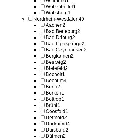
Wittmund
1
Wolfenbüttel
1
Wolfsburg
1
Nordrhein-Westfalen
49
Aachen
2
Bad Berleburg
2
Bad Driburg
2
Bad Lippspringe
2
Bad Oeynhausen
2
Bergkamen
2
Bestwig
2
Bielefeld
2
Bocholt
1
Bochum
4
Bonn
2
Borken
1
Bottrop
1
Brühl
1
Coesfeld
1
Detmold
2
Dortmund
4
Duisburg
2
Dülmen
2