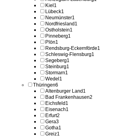
Kiel
1
Lübeck
1
Neumünster
1
Nordfriesland
1
Ostholstein
1
Pinneberg
1
Plön
1
Rendsburg-Eckernförde
1
Schleswig-Flensburg
1
Segeberg
1
Steinburg
1
Stormarn
1
Wedel
1
Thüringen
6
Altenburger Land
1
Bad Frankenhausen
2
Eichsfeld
1
Eisenach
1
Erfurt
2
Gera
3
Gotha
1
Greiz
1