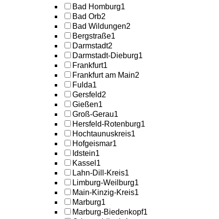
Bad Homburg
1
Bad Orb
2
Bad Wildungen
2
Bergstraße
1
Darmstadt
2
Darmstadt-Dieburg
1
Frankfurt
1
Frankfurt am Main
2
Fulda
1
Gersfeld
2
Gießen
1
Groß-Gerau
1
Hersfeld-Rotenburg
1
Hochtaunuskreis
1
Hofgeismar
1
Idstein
1
Kassel
1
Lahn-Dill-Kreis
1
Limburg-Weilburg
1
Main-Kinzig-Kreis
1
Marburg
1
Marburg-Biedenkopf
1