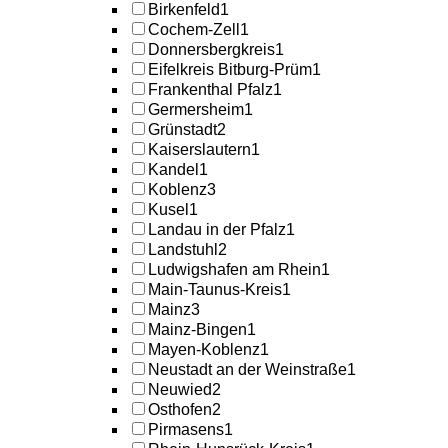
Birkenfeld
1
Cochem-Zell
1
Donnersbergkreis
1
Eifelkreis Bitburg-Prüm
1
Frankenthal Pfalz
1
Germersheim
1
Grünstadt
2
Kaiserslautern
1
Kandel
1
Koblenz
3
Kusel
1
Landau in der Pfalz
1
Landstuhl
2
Ludwigshafen am Rhein
1
Main-Taunus-Kreis
1
Mainz
3
Mainz-Bingen
1
Mayen-Koblenz
1
Neustadt an der Weinstraße
1
Neuwied
2
Osthofen
2
Pirmasens
1