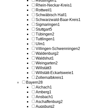
Reutlingen
1
Rhein-Neckar-Kreis
1
Rottweil
1
Schwäbisch Hall
1
Schwarzwald-Baar-Kreis
1
Sigmaringen
1
Stuttgart
5
Tübingen
2
Tuttlingen
1
Ulm
1
Villingen-Schwenningen
2
Waldenburg
2
Waldshut
1
Weingarten
2
Willstätt
3
Willstätt-Eckartsweie
1
Zollernalbkreis
1
Bayern
28
Aichach
1
Amberg
1
Ansbach
1
Aschaffenburg
2
Augsburg
2