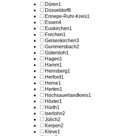
Düren
1
Düsseldorf
6
Ennepe-Ruhr-Kreis
1
Essen
4
Euskirchen
1
Frechen
1
Gelsenkirchen
3
Gummersbach
2
Gütersloh
1
Hagen
1
Hamm
1
Heinsberg
1
Herford
1
Herne
1
Herten
1
Hochsauerlandkreis
1
Höxter
1
Hürth
1
Iserlohn
2
Jülich
2
Kerpen
2
Kleve
1