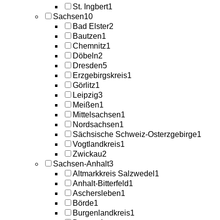
St. Ingbert
1
Sachsen
10
Bad Elster
2
Bautzen
1
Chemnitz
1
Döbeln
2
Dresden
5
Erzgebirgskreis
1
Görlitz
1
Leipzig
3
Meißen
1
Mittelsachsen
1
Nordsachsen
1
Sächsische Schweiz-Osterzgebirge
1
Vogtlandkreis
1
Zwickau
2
Sachsen-Anhalt
3
Altmarkkreis Salzwedel
1
Anhalt-Bitterfeld
1
Aschersleben
1
Börde
1
Burgenlandkreis
1