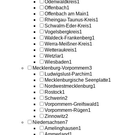
Odenwaldkreis
1
Offenbach
1
Offenbach am Main
1
Rheingau-Taunus-Kreis
1
Schwalm-Eder-Kreis
1
Vogelsbergkreis
1
Waldeck-Frankenberg
1
Werra-Meißner-Kreis
1
Wetteraukreis
1
Wetzlar
1
Wiesbaden
1
Mecklenburg-Vorpommern
3
Ludwigslust-Parchim
1
Mecklenburgische Seenplatte
1
Nordwestmecklenburg
1
Rostock
1
Schwerin
2
Vorpommern-Greifswald
1
Vorpommern-Rügen
1
Zinnowitz
2
Niedersachsen
7
Amelinghausen
1
Ammerland
1