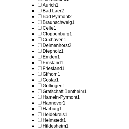
Aurich
1
Bad Laer
2
Bad Pyrmont
2
Braunschweig
1
Celle
1
Cloppenburg
1
Cuxhaven
1
Delmenhorst
2
Diepholz
1
Emden
1
Emsland
1
Friesland
1
Gifhorn
1
Goslar
1
Göttingen
1
Grafschaft Bentheim
1
Hameln-Pyrmont
1
Hannover
1
Harburg
1
Heidekreis
1
Helmstedt
1
Hildesheim
1