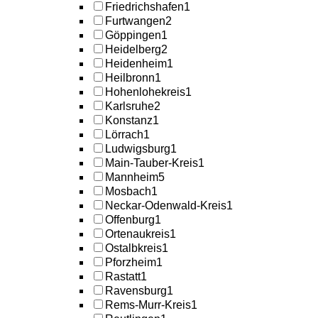
Friedrichshafen
1
Furtwangen
2
Göppingen
1
Heidelberg
2
Heidenheim
1
Heilbronn
1
Hohenlohekreis
1
Karlsruhe
2
Konstanz
1
Lörrach
1
Ludwigsburg
1
Main-Tauber-Kreis
1
Mannheim
5
Mosbach
1
Neckar-Odenwald-Kreis
1
Offenburg
1
Ortenaukreis
1
Ostalbkreis
1
Pforzheim
1
Rastatt
1
Ravensburg
1
Rems-Murr-Kreis
1