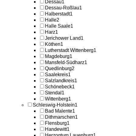
Dessau
1
Dessau-Roßlau
1
Halberstadt
1
Halle
2
Halle Saale
1
Harz
1
Jerichower Land
1
Köthen
1
Lutherstadt Wittenberg
1
Magdeburg
1
Mansfeld-Südharz
1
Quedlinburg
2
Saalekreis
1
Salzlandkreis
1
Schönebeck
1
Stendal
1
Wittenberg
1
Schleswig-Holstein
1
Bad Malente
1
Dithmarschen
1
Flensburg
1
Handewitt
1
Herzogtum Lauenburg
1