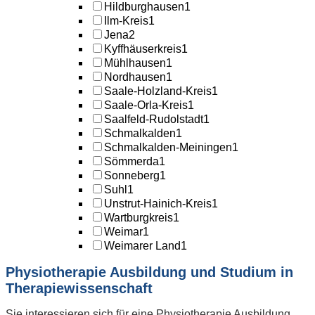
Hildburghausen
1
Ilm-Kreis
1
Jena
2
Kyffhäuserkreis
1
Mühlhausen
1
Nordhausen
1
Saale-Holzland-Kreis
1
Saale-Orla-Kreis
1
Saalfeld-Rudolstadt
1
Schmalkalden
1
Schmalkalden-Meiningen
1
Sömmerda
1
Sonneberg
1
Suhl
1
Unstrut-Hainich-Kreis
1
Wartburgkreis
1
Weimar
1
Weimarer Land
1
Physiotherapie Ausbildung und Studium in
Therapiewissenschaft
Sie interessieren sich für eine Physiotherapie Ausbildung