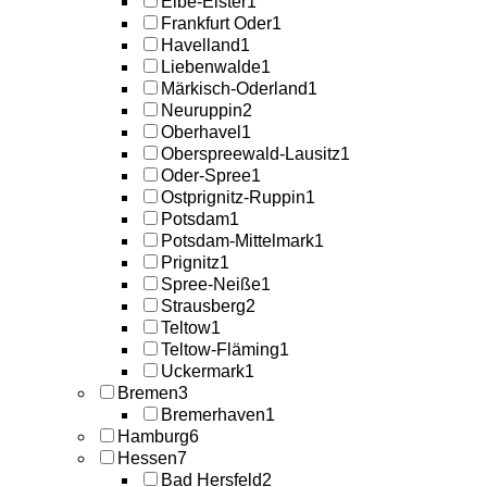
Elbe-Elster
1
Frankfurt Oder
1
Havelland
1
Liebenwalde
1
Märkisch-Oderland
1
Neuruppin
2
Oberhavel
1
Oberspreewald-Lausitz
1
Oder-Spree
1
Ostprignitz-Ruppin
1
Potsdam
1
Potsdam-Mittelmark
1
Prignitz
1
Spree-Neiße
1
Strausberg
2
Teltow
1
Teltow-Fläming
1
Uckermark
1
Bremen
3
Bremerhaven
1
Hamburg
6
Hessen
7
Bad Hersfeld
2