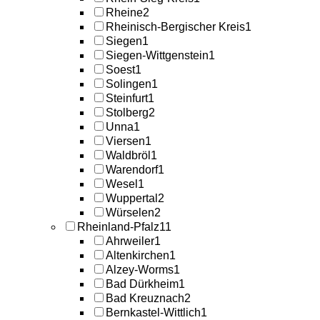
Rheine
2
Rheinisch-Bergischer Kreis
1
Siegen
1
Siegen-Wittgenstein
1
Soest
1
Solingen
1
Steinfurt
1
Stolberg
2
Unna
1
Viersen
1
Waldbröl
1
Warendorf
1
Wesel
1
Wuppertal
2
Würselen
2
Rheinland-Pfalz
11
Ahrweiler
1
Altenkirchen
1
Alzey-Worms
1
Bad Dürkheim
1
Bad Kreuznach
2
Bernkastel-Wittlich
1