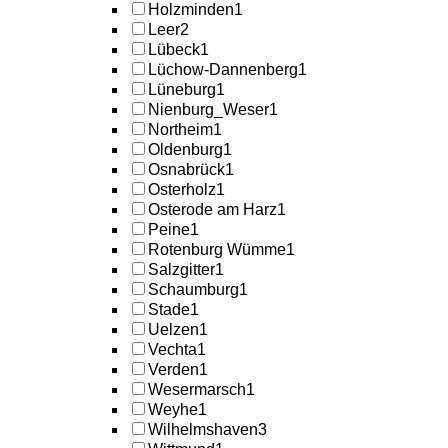
Holzminden
1
Leer
2
Lübeck
1
Lüchow-Dannenberg
1
Lüneburg
1
Nienburg_Weser
1
Northeim
1
Oldenburg
1
Osnabrück
1
Osterholz
1
Osterode am Harz
1
Peine
1
Rotenburg Wümme
1
Salzgitter
1
Schaumburg
1
Stade
1
Uelzen
1
Vechta
1
Verden
1
Wesermarsch
1
Weyhe
1
Wilhelmshaven
3