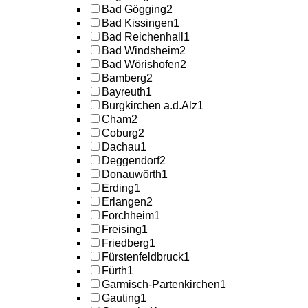
Bad Gögging
2
Bad Kissingen
1
Bad Reichenhall
1
Bad Windsheim
2
Bad Wörishofen
2
Bamberg
2
Bayreuth
1
Burgkirchen a.d.Alz
1
Cham
2
Coburg
2
Dachau
1
Deggendorf
2
Donauwörth
1
Erding
1
Erlangen
2
Forchheim
1
Freising
1
Friedberg
1
Fürstenfeldbruck
1
Fürth
1
Garmisch-Partenkirchen
1
Gauting
1