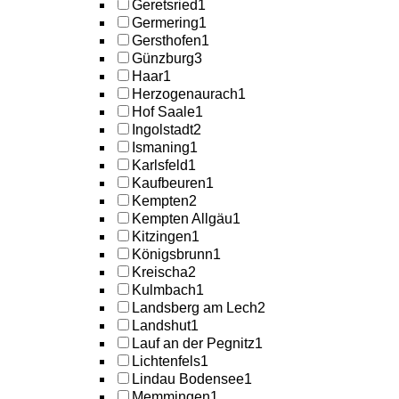
Geretsried
1
Germering
1
Gersthofen
1
Günzburg
3
Haar
1
Herzogenaurach
1
Hof Saale
1
Ingolstadt
2
Ismaning
1
Karlsfeld
1
Kaufbeuren
1
Kempten
2
Kempten Allgäu
1
Kitzingen
1
Königsbrunn
1
Kreischa
2
Kulmbach
1
Landsberg am Lech
2
Landshut
1
Lauf an der Pegnitz
1
Lichtenfels
1
Lindau Bodensee
1
Memmingen
1