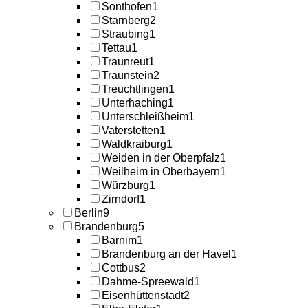
Sonthofen
1
Starnberg
2
Straubing
1
Tettau
1
Traunreut
1
Traunstein
2
Treuchtlingen
1
Unterhaching
1
Unterschleißheim
1
Vaterstetten
1
Waldkraiburg
1
Weiden in der Oberpfalz
1
Weilheim in Oberbayern
1
Würzburg
1
Zirndorf
1
Berlin
9
Brandenburg
5
Barnim
1
Brandenburg an der Havel
1
Cottbus
2
Dahme-Spreewald
1
Eisenhüttenstadt
2