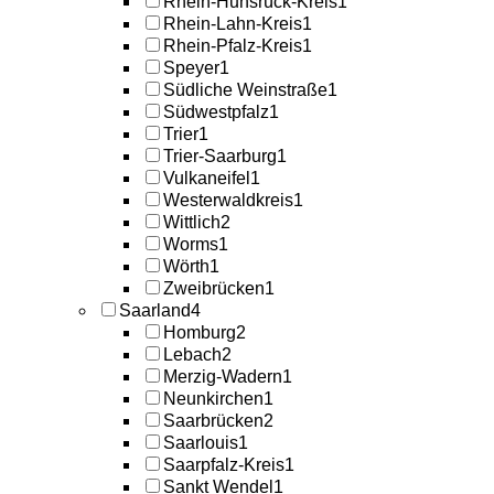
Rhein-Hunsrück-Kreis
1
Rhein-Lahn-Kreis
1
Rhein-Pfalz-Kreis
1
Speyer
1
Südliche Weinstraße
1
Südwestpfalz
1
Trier
1
Trier-Saarburg
1
Vulkaneifel
1
Westerwaldkreis
1
Wittlich
2
Worms
1
Wörth
1
Zweibrücken
1
Saarland
4
Homburg
2
Lebach
2
Merzig-Wadern
1
Neunkirchen
1
Saarbrücken
2
Saarlouis
1
Saarpfalz-Kreis
1
Sankt Wendel
1