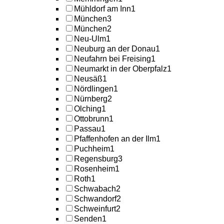
Mühldorf am Inn
1
München
3
München
2
Neu-Ulm
1
Neuburg an der Donau
1
Neufahrn bei Freising
1
Neumarkt in der Oberpfalz
1
Neusäß
1
Nördlingen
1
Nürnberg
2
Olching
1
Ottobrunn
1
Passau
1
Pfaffenhofen an der Ilm
1
Puchheim
1
Regensburg
3
Rosenheim
1
Roth
1
Schwabach
2
Schwandorf
2
Schweinfurt
2
Senden
1