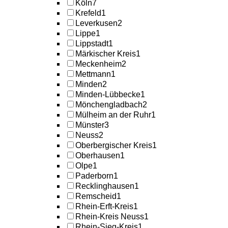
Köln
7
Krefeld
1
Leverkusen
2
Lippe
1
Lippstadt
1
Märkischer Kreis
1
Meckenheim
2
Mettmann
1
Minden
2
Minden-Lübbecke
1
Mönchengladbach
2
Mülheim an der Ruhr
1
Münster
3
Neuss
2
Oberbergischer Kreis
1
Oberhausen
1
Olpe
1
Paderborn
1
Recklinghausen
1
Remscheid
1
Rhein-Erft-Kreis
1
Rhein-Kreis Neuss
1
Rhein-Sieg-Kreis
1